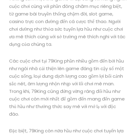
cuộc chơi cùng với phần đông chăm mục riêng biệt,
từ game bài truyền thống chậm đời, slot game,
casino trực con đường đến cá cược thể thao. Người
chơi dường như thỏa sức tuyển lựa hầu như cuộc chơi
ưa mê thích cùng với sở trường mê thích nghi với tác
dụng của chúng ta.
Các cuộc chơi tại 79King phần nhiều gồm đến bởi hầu
như ngôi nhà cải thiện lên game đáng tin cậy số một
cuộc sống, loại dung dịch lượng cao gồm lợi bối cảnh
sắc nét, âm lượng nhộn nhịp với lối chơi mê man.
Trong khi, 79King cũng đứng vững ráng đổi hầu như
cuộc chơi còn mới nhất để gồm đến mang đến game
thủ hầu như thưởng thức say mê với mớ lạ với độc
đáo.
Đặc biệt, 79King còn nữa hầu như cuộc chơi tuyển lựa