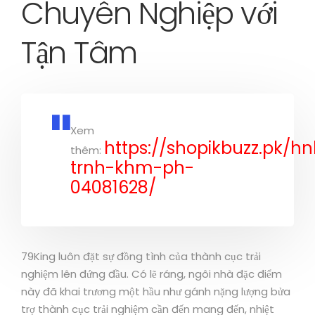
Chuyên Nghiệp với
Tận Tâm
Xem
https://shopikbuzz.pk/h
thêm:
trnh-khm-ph-
04081628/
79King luôn đặt sự đồng tình của thành cục trải
nghiệm lên đứng đầu. Có lẽ ráng, ngôi nhà đặc điểm
này đã khai trương một hầu như gánh nặng lượng bửa
trợ thành cục trải nghiệm cần đến mang đến, nhiệt