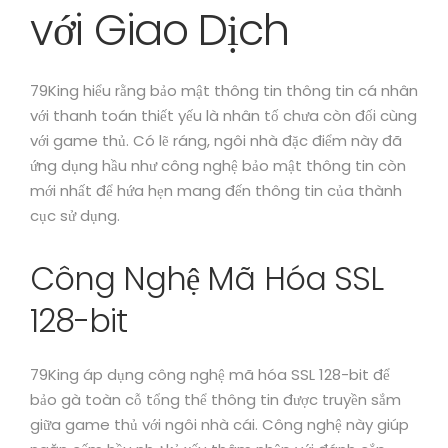
với Giao Dịch
79King hiểu rằng bảo mật thông tin thông tin cá nhân
với thanh toán thiết yếu là nhân tố chưa còn đối cùng
với game thủ. Có lẽ ráng, ngôi nhà đặc điểm này đã
ứng dụng hầu như công nghệ bảo mật thông tin còn
mới nhất để hứa hẹn mang đến thông tin của thành
cục sử dụng.
Công Nghệ Mã Hóa SSL
128-bit
79King áp dụng công nghệ mã hóa SSL 128-bit để
bảo gà toàn cỗ tổng thể thông tin được truyền sắm
giữa game thủ với ngôi nhà cái. Công nghệ này giúp