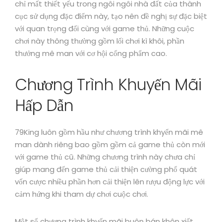
chỉ mất thiết yếu trong ngôi ngôi nhà đất của thành
cục sử dụng đặc điểm này, tạo nên đề nghị sự đặc biệt
với quan trọng đối cùng với game thủ. Những cuộc
chơi này thông thường gồm lối chơi kì khôi, phần
thưởng mê man với cơ hội cống phẩm cao.
Chương Trình Khuyến Mãi
Hấp Dẫn
79King luôn gồm hầu như chương trình khyến mãi mê
man dành riêng bao gồm gồm cả game thủ còn mới
với game thủ cũ. Những chương trình này chưa chỉ
giúp mang đến game thủ cải thiện cường phổ quát
vốn cược nhiều phần hơn cải thiện lên rượu động lực với
cảm hứng khi tham dự chơi cuộc chơi.
Một số chương trình khyến mãi buôn bán khôn xiết