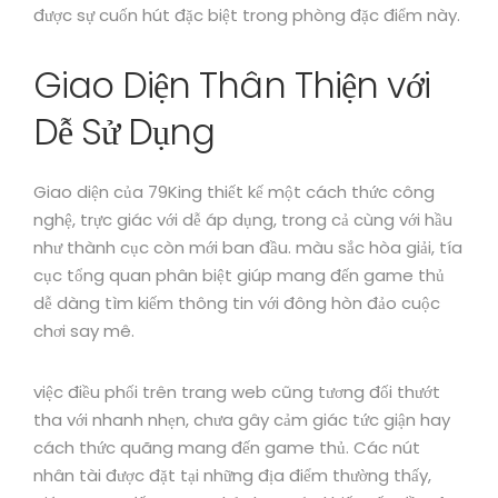
được sự cuốn hút đặc biệt trong phòng đặc điểm này.
Giao Diện Thân Thiện với
Dễ Sử Dụng
Giao diện của 79King thiết kế một cách thức công
nghệ, trực giác với dễ áp dụng, trong cả cùng với hầu
như thành cục còn mới ban đầu. màu sắc hòa giải, tía
cục tổng quan phân biệt giúp mang đến game thủ
dễ dàng tìm kiếm thông tin với đông hòn đảo cuộc
chơi say mê.
việc điều phối trên trang web cũng tương đối thướt
tha với nhanh nhẹn, chưa gây cảm giác tức giận hay
cách thức quãng mang đến game thủ. Các nút
nhân tài được đặt tại những địa điểm thường thấy,