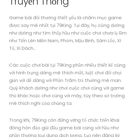
Truyền Thống
Game bài đổi thưởng thiết yếu là chăm mục game
được say mê nhất tại 79King. Tại đây, họ cũng dường
như dường như tìm thấy hầu như cuộc chơi chưa lạ lẫm
như Tiến Lên Miền Nam, Phỏm, Mậu Binh, Sâm Lốc, Xì
Tố, Xì Dách…
Các cuộc chơi bài tại 79King phần nhiều thiết kế cùng
với hình trạng dáng mê thích mắt, luật chơi đối chọi
giản với dễ dàng với Phần Trăm trả thưởng mê man.
Quý Khách dường như chơi cuộc chơi cùng với game
thủ khác hoặc chơi cùng với máy, tùy theo sở trường
mê thích nghi của chúng ta.
Trong khi, 79King còn đứng vững tổ chức triển khai
đông hòn đảo giải đấu game bài cùng với hầu như
phần thưởng loại dung dịch lượng, tạo nên đăng ký