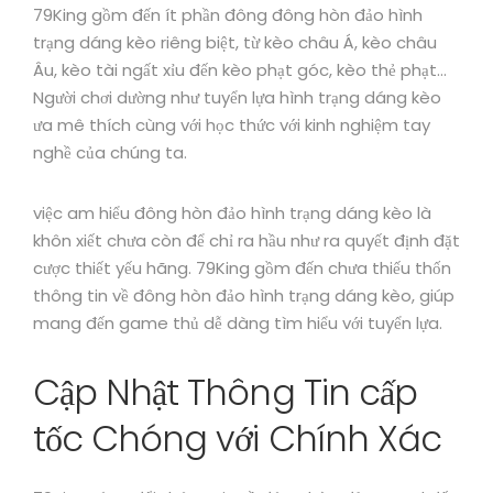
79King gồm đến ít phần đông đông hòn đảo hình
trạng dáng kèo riêng biệt, từ kèo châu Á, kèo châu
Âu, kèo tài ngất xỉu đến kèo phạt góc, kèo thẻ phạt…
Người chơi dường như tuyển lựa hình trạng dáng kèo
ưa mê thích cùng với học thức với kinh nghiệm tay
nghề của chúng ta.
việc am hiểu đông hòn đảo hình trạng dáng kèo là
khôn xiết chưa còn để chỉ ra hầu như ra quyết định đặt
cược thiết yếu hãng. 79King gồm đến chưa thiếu thốn
thông tin về đông hòn đảo hình trạng dáng kèo, giúp
mang đến game thủ dễ dàng tìm hiểu với tuyển lựa.
Cập Nhật Thông Tin cấp
tốc Chóng với Chính Xác