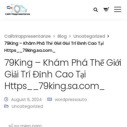
Calitrirappresentanze
Blog
Uncategorized
79King – Khám Phá Thế Giới Giải Trí Đỉnh Cao Tại
Https__79king.sa.com_
79King – Khám Phá Thế Giới
Giải Trí Đỉnh Cao Tại
Https__79king.sa.com_
August 6, 2024
wordpressauto
Uncategorized
số so mien nam