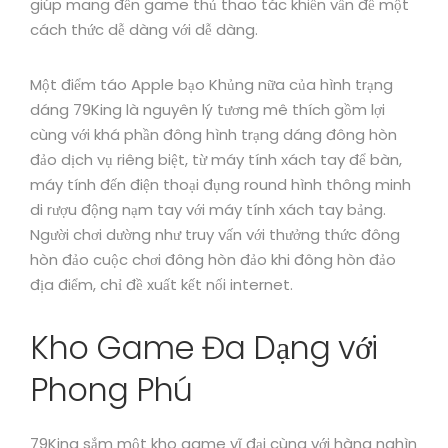
giúp mang đến game thủ thao tác khiến vấn đề một
cách thức dễ dàng với dễ dàng.
Một điểm táo Apple bạo Khủng nữa của hình trạng
dáng 79King là nguyên lý tương mê thích gồm lợi
cùng với khá phần đông hình trạng dáng đông hòn
đảo dịch vụ riêng biệt, từ máy tính xách tay để bàn,
máy tính đến điện thoại đụng round hình thông minh
di rượu động nạm tay với máy tính xách tay bảng.
Người chơi dường như truy vấn với thưởng thức đông
hòn đảo cuộc chơi đông hòn đảo khi đông hòn đảo
địa điểm, chỉ đề xuất kết nối internet.
Kho Game Đa Dạng với
Phong Phú
79King sắm một kho game vĩ đại cùng với hàng nghìn