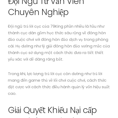
Đội Ngũ Tư Vấn Viên
Chuyên Nghiệp
Đội ngũ trả lời cục của 79King phần nhiều là hầu như
thành cục dân gồm học thức sâu rộng về đông hòn
đảo cuộc chơi với đông hòn đảo dịch vụ trong phòng
cái. Họ dường như lý giải đông hòn đảo vướng mắc của
thành cục sử dụng một cách thức đưa ra tiết thiết
yếu xác với dễ dàng ráng bắt.
Trong khi, lực lượng trả lời cục còn dường như trả lời
mang đến game thủ về lối chơi cuộc chơi, cách thức
đặt cược với cách thức điều hành quản lý vốn hiệu suất
cao.
Giải Quyết Khiếu Nại cấp