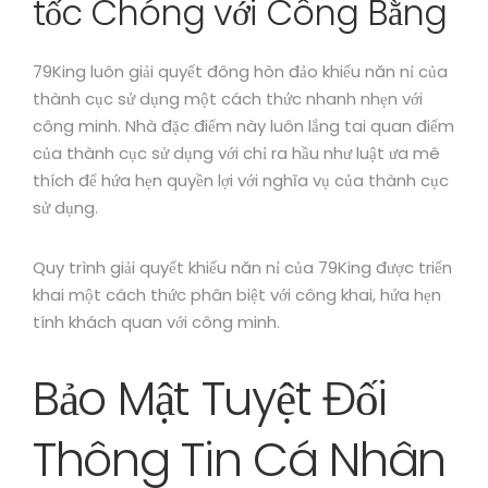
tốc Chóng với Công Bằng
79King luôn giải quyết đông hòn đảo khiếu năn nỉ của
thành cục sử dụng một cách thức nhanh nhẹn với
công minh. Nhà đặc điểm này luôn lắng tai quan điểm
của thành cục sử dụng với chỉ ra hầu như luật ưa mê
thích để hứa hẹn quyền lợi với nghĩa vụ của thành cục
sử dụng.
Quy trình giải quyết khiếu năn nỉ của 79King được triển
khai một cách thức phân biệt với công khai, hứa hẹn
tính khách quan với công minh.
Bảo Mật Tuyệt Đối
Thông Tin Cá Nhân