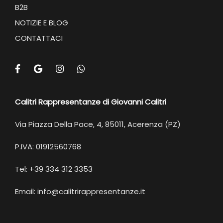
B2B
NOTIZIE E BLOG
CONTATTACI
Calitri Rappresentanze di Giovanni Calitri
Via Piazza Della Pace, 4, 85011, Acerenza (PZ)
P.IVA: 01912560768
Tel: +39 334 312 3353
Email: info@calitrirappresentanze.it