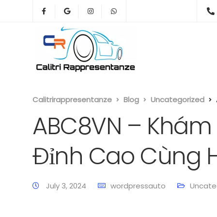
Calitrirappresentanze
Blog
Uncategorized
ABC8VN – Khám Ph
Đỉnh Cao Cùng 
July 3, 2024
wordpressauto
Uncate