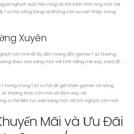
Người nghịch xuất hiện rộng rãi thể bình tĩnh rằng một vài
ý 1 cơ hội công bằng và không còn sự can thiệp trong
ường Xuyên
nghịch còn mới để lấy đến mang đến gamer 1 số thưởng
hường được sửa sang một vài tính năng mê say, card đồ
à 1 trong trong 1 số cơ hội để giữ chân gamer và nóng
 số thưởng thức còn mới và đắm say, và
ng cơ hội liên tục sửa sang một vài trò nghịch còn mới.
Khuyến Mãi và Ưu Đãi