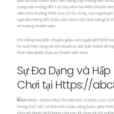
Mặc dù bức tranh xuất hiện đẳng cấp mang đến và s
cung cấp mang đến 1 số tùy sắm tùy biến chuyển du
viên hóa thưởng thức của nó ta. Ví dụ, con người phí 
ngữ đã mang đến thấy, sắm chọn chế ánh sáng/về tối
sở trường thành viên.
Khả năng tùy biến chuyển giúp con người phí hình họ
Họ xuất hiện rộng rãi thể chuẩn bị đặt bức tranh để hợp
thức tiêu khiển thực sự thành viên hóa.
Sự Đa Dạng và Hấp
Chơi tại Https://ab
trong một vài 1 số bài xích toán cũng buộc phải thiết
rộng và dung dịch lượng của cực kỳ rộng rãi trò ng