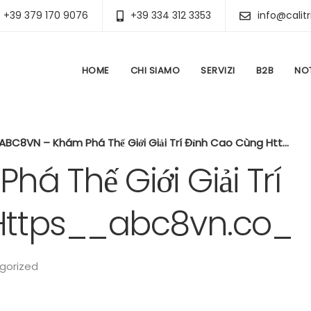
+39 379 170 9076
+39 334 312 3353
info@calitr
HOME
CHI SIAMO
SERVIZI
B2B
NOT
ABC8VN – Khám Phá Thế Giới Giải Trí Đỉnh Cao Cùng Https__abc8vn.co_
á Thế Giới Giải Trí
Https__abc8vn.co_
gorized