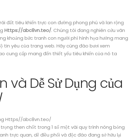
ái đất tiêu khiển trực con đường phong phú và lan rộng
ng
Https://abc8vn.teo/
. Chúng tôi đang nghiên cứu vãn
 trong khoảng bức tranh con người phí hình họa hưởng mang
à độ tin yêu của trang web. Hãy cùng đào bươi xem
ao cung cấp mang đến thiết yếu tiêu khiển của nó ta
ện và Dễ Sử Dụng của
/
trọng then chốt trong 1 số một vài quy trình nóng bỏng
anh trực quan, dễ điều phối và độc đáo đang sở hữu lại