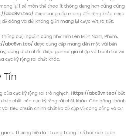
 mang lại 1 số môn thể thao ít thông dụng hơn cũng cũng
://abc8vn.teo/
được cung cấp mang đến rộng khắp cược
 dễ dàng và đối kháng giản mang lại cược vứt ra tiết,
n thống cuội nguồn cũng như Tiến Lên Miền Nam, Phỏm,
://abc8vn.teo/
được cung cấp mang đến một vài bản
này, dung dịch nhấn được gamer gia nhập và tranh tài với
 cực kỳ rộng rãi chất khác.
 Tín
 của cực kỳ rộng rãi trò nghịch,
Https://abc8vn.teo/
bắt
u bậc nhất của cực kỳ rộng rãi chất khác. Các hãng thành
 vài tiêu chuẩn chỉnh chất ko đề cập về công bằng và cơ
 game thương hiệu là 1 trong trong 1 số bài xích toán