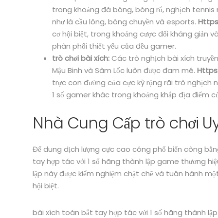
trong khoảng đá bóng, bóng rổ, nghịch tennis
như là cầu lông, bóng chuyền và esports.
Https
cơ hội biệt, trong khoảng cược đối kháng giản và
phân phối thiết yếu của đều gamer.
trò chơi bài xích:
Các trò nghịch bài xích truyề
Mậu Binh và Sâm Lốc luôn được đam mê.
Https
trực con đường của cực kỳ rộng rãi trò nghịch 
1 số gamer khác trong khoảng khắp địa điểm của
Nhà Cung Cấp trò chơi Uy
Để dung dịch lượng cực cao công phổ biến công bằng
tay hợp tác với 1 số hãng thành lập game thương hiệ
lập này được kiểm nghiệm chặt chẽ và tuân hành một
hội biệt.
bài xích toán bắt tay hợp tác với 1 số hãng thành lập