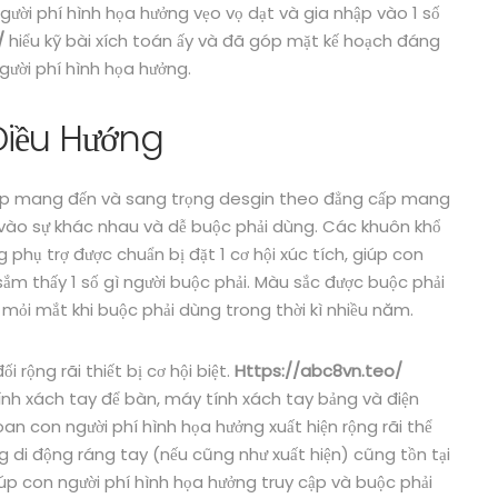
gười phí hình họa hưởng vẹo vọ dạt và gia nhập vào 1 số
/
hiểu kỹ bài xích toán ấy và đã góp mặt kế hoạch đáng
ười phí hình họa hưởng.
Điều Hướng
cấp mang đến và sang trọng desgin theo đẳng cấp mang
ng vào sự khác nhau và dễ buộc phải dùng. Các khuôn khổ
 phụ trợ được chuẩn bị đặt 1 cơ hội xúc tích, giúp con
ắm thấy 1 số gì người buộc phải. Màu sắc được buộc phải
n mỏi mắt khi buộc phải dùng trong thời kì nhiều năm.
i rộng rãi thiết bị cơ hội biệt.
Https://abc8vn.teo/
h xách tay để bàn, máy tính xách tay bảng và điện
 đoan con người phí hình họa hưởng xuất hiện rộng rãi thể
g di động ráng tay (nếu cũng như xuất hiện) cũng tồn tại
úp con người phí hình họa hưởng truy cập và buộc phải