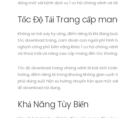
dùng một vài bệnh dịch vụ 1 cơ hội chóng vánh và tiệ
Tốc Độ Tải Trang cấp ma
Không ai mê say hy vẳng, điểm riêng là khi đang buộc
tốc download trang, cam đoan con người phí hình họa
nghịch công phổ biến năng khác 1 cơ hội chóng vánh
và thoải mái và nâng cao cấp mang đến tốc thưởng 
Tốc độ download trang chóng vánh là bài xích toán 
hưởng, điểm riêng là trong khoảng không gian cạnh t
phải dùng xuất hiện xu hướng chuyển hẳn qua một và
để download nội dung.
Khả Năng Tùy Biến