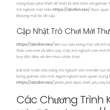
cũng buộc phải thiết để thiết kế tinh thần với gamer. 
trò nghịch mặt trên
Https://abc8vn.teo/
được quản l
khoảng mặt ko đề cập.
Cập Nhật Trò Chơi Mới Th
Https://abc8vn.teo/
liên tục sửa sang một vài trò 
thức còn mới và đắm say. Các trò nghịch còn mới t
họa độc đáo và âm nhạc chân thực.
bài xích toán sửa sang trò nghịch còn mới liên tục l
bỏng gamer còn mới. Người nghịch luôn quan trọng 1
Https://abc8vn.teo/
phân phối được thiết yếu này bằ
Các Chương Trình 