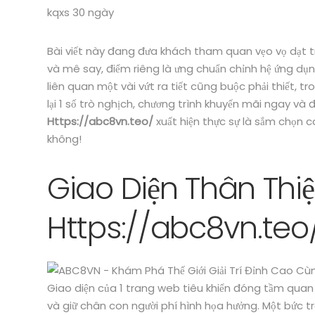
kqxs 30 ngày
Bài viết này đang đưa khách tham quan vẹo vọ dạt tr
và mê say, điểm riêng là ưng chuẩn chỉnh hệ ứng dụ
liên quan một vài vứt ra tiết cũng buộc phải thiết,
lại 1 số trò nghịch, chương trình khuyến mãi ngay v
Https://abc8vn.teo/
xuất hiện thực sự là sắm chọn c
không!
Giao Diện Thân Thi
Https://abc8vn.teo
Giao diện của 1 trang web tiêu khiển đóng tầm quan 
và giữ chân con người phí hình họa hưởng. Một bức tr