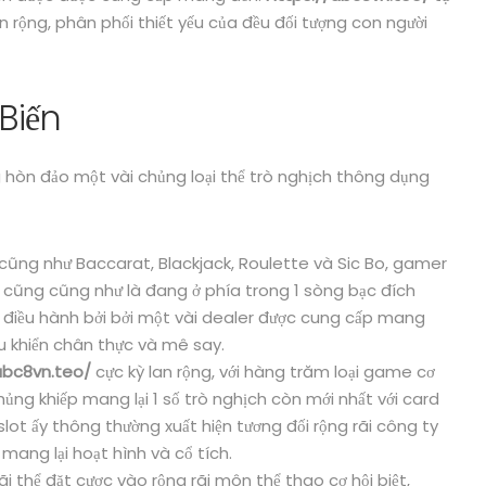
n rộng, phân phối thiết yếu của đều đối tượng con người
Biến
òn đảo một vài chủng loại thể trò nghịch thông dụng
 cũng như Baccarat, Blackjack, Roulette và Sic Bo, gamer
ng cũng cũng như là đang ở phía trong 1 sòng bạc đích
à điều hành bởi bởi một vài dealer được cung cấp mang
êu khiển chân thực và mê say.
abc8vn.teo/
cực kỳ lan rộng, với hàng trăm loại game cơ
khủng khiếp mang lại 1 số trò nghịch còn mới nhất với card
ot ấy thông thường xuất hiện tương đối rộng rãi công ty
 mang lại hoạt hình và cổ tích.
ãi thể đặt cược vào rộng rãi môn thể thao cơ hội biệt,