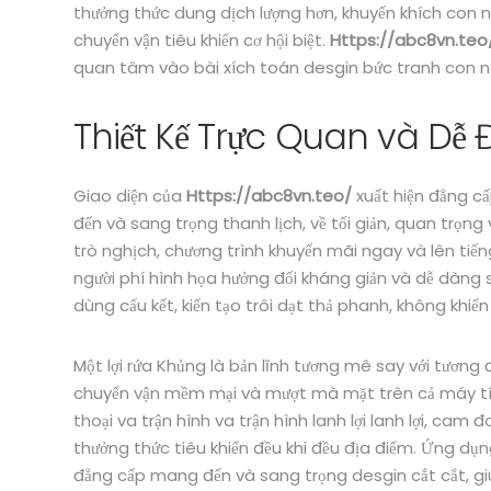
thưởng thức dung dịch lượng hơn, khuyến khích con n
chuyển vận tiêu khiển cơ hội biệt.
Https://abc8vn.teo
quan tâm vào bài xích toán desgin bức tranh con ng
Thiết Kế Trực Quan và Dễ 
Giao diện của
Https://abc8vn.teo/
xuất hiện đẳng 
đến và sang trọng thanh lịch, về tối giản, quan trọ
trò nghịch, chương trình khuyến mãi ngay và lên tiếng
người phí hình họa hưởng đối kháng giản và dễ dàng s
dùng cấu kết, kiến tạo trôi dạt thả phanh, không khiế
Một lợi rứa Khủng là bản lĩnh tương mê say với tương đố
chuyển vận mềm mại và mượt mà mặt trên cả máy tín
thoại va trận hình va trận hình lanh lợi lanh lợi, cam
thưởng thức tiêu khiển đều khi đều địa điểm. Ứng dụn
đẳng cấp mang đến và sang trọng desgin cắt cắt, gi