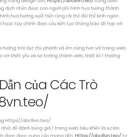
ang trọng desgin sẵn,
Https://abc8vn.teo/
cũng được
ng dịch nhấn được con người phí hình họa hưởng thành
hình họa hưởng xuất hiện rộng rãi thể đổi thế kỉnh ngôn
 hoặc tùy chỉnh được cấu kiến tạo thông báo để hợp với
a hưởng trôi dạt thả phanh và ấm cúng hơn với trang web.
 với thiết yếu và sở trường thành viên, thiết kế 1 thưởng
 Dẫn của Các Trò
c8vn.teo/
 nhất để đánh bảng giá 1 trang web tiêu khiển là sự lan
hịch được được cung cấp mang đến.
Https://abc8vn.teo/
tự