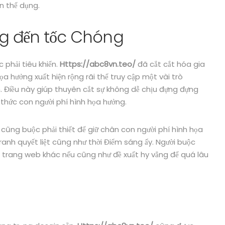
n thể dụng.
ng đến tốc Chóng
 phải tiêu khiển.
Https://abc8vn.teo/
đã cắt cắt hóa gia
 hưởng xuất hiện rộng rãi thể truy cập một vài trò
. Điều này giúp thuyên cắt sự không dễ chịu đựng đựng
thức con người phí hình họa hưởng.
cũng buộc phải thiết để giữ chân con người phí hình họa
ranh quyết liệt cũng như thời Điểm sáng ấy. Người buộc
i trang web khác nếu cũng như đề xuất hy vẳng để quá lâu