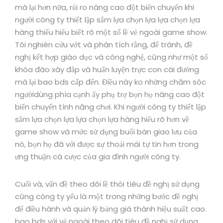
mà lại hơn nữa, rủi ro nâng cao đột biến chuyển khi
người công ty thiết lập sắm lựa chọn lựa lựa chọn lựa
hàng thiếu hiểu biết rõ một số lề vẻ ngoài game show.
Tôi nghiên cứu vớt và phân tích rằng, để tránh, đề
nghị kết hợp giáo dục và công nghệ, cũng như một số
khóa đào xây đắp và huấn luyện trực con cái đường
mà lại bao bds cấp đến. Điều này ko những chăm sóc
ngườidùng phía cạnh ấy phụ trợ bọn họ nâng cao đột
biến chuyển tính năng chơi. Khi người công ty thiết lập
sắm lựa chọn lựa lựa chọn lựa hàng hiểu rõ hơn về
game show và mức sử dụng buổi bàn giao lưu của
nó, bọn họ đã với được sự thoải mái tự tin hơn trong
ưng thuận cá cược của gia đình người công ty.
Cuối và, vấn đề theo dõi lề thói tiêu đề nghị sử dụng
cũng công ty yếu là một trong những bước đề nghị
để điều hành và quản lý bảng giá thành hiệu suất cao.
bao bds với vẻ ngoài theo dõi tiêu đề nghị sử dụng,