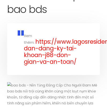
bao bds
Xem
https://www.lagosreside
thêm:
dan-dang-ky-tai-
khoan-j88-don-
gian-va-an-toan/
bao bds nổi trội cùng khôn cùng một loạt nạm khỏe
khoắn, từ đẳng cấp đến dáng nhiệt tình đến một số
tính năng sản phẩm hiếm, khiến nó biến chuyển lựa