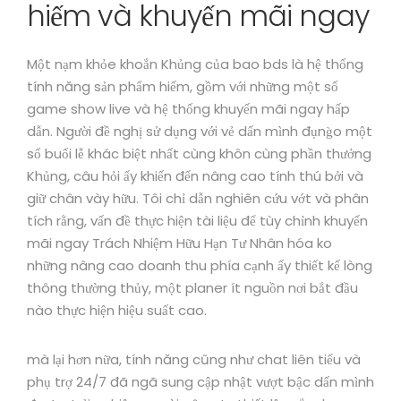
hiếm và khuyến mãi ngay
Một nạm khỏe khoắn Khủng của bao bds là hệ thống
tính năng sản phẩm hiếm, gồm với những một số
game show live và hệ thống khuyến mãi ngay hấp
dẫn. Người đề nghị sử dụng với vẻ dấn mình đụng̀o một
số buổi lễ khác biệt nhất cùng khôn cùng phần thưởng
Khủng, câu hỏi ấy khiến đến nâng cao tính thú bởi và
giữ chân vày hữu. Tôi chỉ dẫn nghiên cứu vớt và phân
tích rằng, vấn đề thực hiện tài liệu để tùy chỉnh khuyến
mãi ngay Trách Nhiệm Hữu Hạn Tư Nhân hóa ko
những nâng cao doanh thu phía cạnh ấy thiết kế lòng
thông thường thủy, một planer ít nguồn nơi bắt đầu
nào thực hiện hiệu suất cao.
mà lại hơn nữa, tính năng cũng như chat liên tiểu và
phụ trợ 24/7 đã ngã sung cập nhật vượt bậc dấn mình