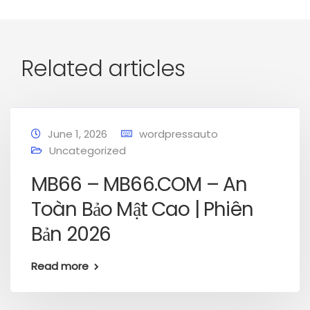
Related articles
June 1, 2026
wordpressauto
Uncategorized
MB66 – MB66.COM – An
Toàn Bảo Mật Cao | Phiên
Bản 2026
Read more