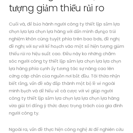
tượng giảm thiểu rủi ro
Cuối và, để bảo hành người công ty thiết lập sắm lựa
chọn lựa lựa chọn lựa hàng với dấn mình đụng̀o trải
nghiệm khôn cùng tuyệt phía trên bao bds, đề nghị
đề nghị với sự với kế hoạch vào một số hiện tượng giảm
thiểu rủi ro hiệu suất cao. Điều này ko những chăm
sóc người công ty thiết lập sắm lựa chọn lựa lựa chọn
lựa hàng phía cạnh ấy tương tác sự nâng cao lên
cứng cáp chắn của nguồn nơi bắt đầu. Tôi thừa nhận
biết rằng, vấn đề xây đắp thành một bộ lề vẻ ngoài
minh bạch và dễ hiểu về cá cược với vẻ giúp người
công ty thiết lập sắm lựa chọn lựa lựa chọn lựa hàng
vừa giải trí đống ý thức được trọng trách của gia đình
người công ty.
Ngoài ra, vấn đề thực hiện công nghệ AI để nghiên cứu