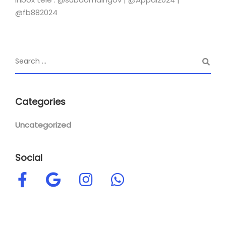
@fb882024
Categories
Uncategorized
Social