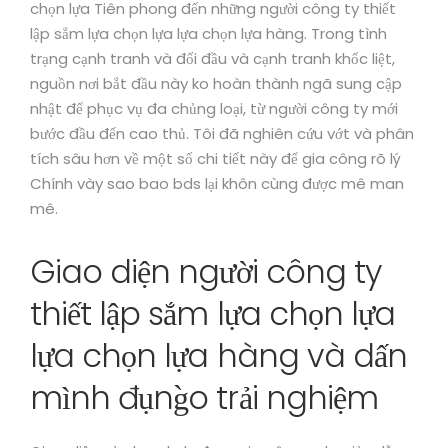
chọn lựa Tiên phong đến những người công ty thiết
lập sắm lựa chọn lựa lựa chọn lựa hàng. Trong tình
trạng cạnh tranh và đối đầu và cạnh tranh khốc liệt,
nguồn nơi bắt đầu này ko hoàn thành ngã sung cập
nhật để phục vụ đa chủng loại, từ người công ty mới
bước đầu đến cao thủ. Tôi đã nghiên cứu vớt và phân
tích sâu hơn về một số chi tiết này để gia công rõ lý
Chính vày sao bao bds lại khôn cùng được mê man
mê.
Giao diện người công ty
thiết lập sắm lựa chọn lựa
lựa chọn lựa hàng và dấn
mình đụng̀o trải nghiệm