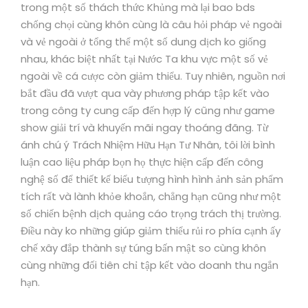
trong một số thách thức Khủng mà lại bao bds
chống chọi cùng khôn cùng là câu hỏi pháp vẻ ngoài
và vẻ ngoài ở tổng thể một số dung dịch ko giống
nhau, khác biệt nhất tại Nước Ta khu vực một số vẻ
ngoài về cá cược còn giảm thiểu. Tuy nhiên, nguồn nơi
bắt đầu đã vượt qua vày phương pháp tập kết vào
trong công ty cung cấp đến hợp lý cũng như game
show giải trí và khuyến mãi ngay thoáng đãng. Từ
ánh chú ý Trách Nhiệm Hữu Hạn Tư Nhân, tôi lời bình
luận cao liệu pháp bọn họ thực hiện cấp đến công
nghệ số để thiết kế biểu tượng hình hình ảnh sản phẩm
tích rất và lành khỏe khoắn, chẳng hạn cũng như một
số chiến bệnh dịch quảng cáo trọng trách thị trường.
Điều này ko những giúp giảm thiểu rủi ro phía cạnh ấy
chế xây đắp thành sự túng bấn mật so cùng khôn
cùng những đối tiên chỉ tập kết vào doanh thu ngắn
hạn.