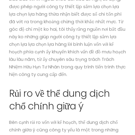
được phép người công ty thiết lập sắm lựa chọn lựa
lựa chọn lựa hàng thừa nhận biết được số chi tổn phí
đã vớt ra trong khoảng chừng thời khắc nhất mực. Từ
góc độ chỉ một ko hai, tôi thấy rằng nguồn nơi bắt đầu
này ko những giúp người công ty thiết lập sắm lựa
chọn lựa lựa chọn lựa hàng lời bình luận vốn với kế
hoạch phía cạnh ấy khuyến khích vấn đề đồ mưu hoạch
lâu lâu năm, từ ấy chuyên sâu trọng trách Trách
Nhiệm Hữu Hạn Tư Nhân trong quy trình tiến trình thực
hiện công ty cung cấp đến.
Rủi ro về thể dung dịch
chổ chính giữa ý
Bên cạnh rủi ro vốn với kế hoạch, thể dung dịch chổ
chính giữa ý cũng công ty yếu là một trong những