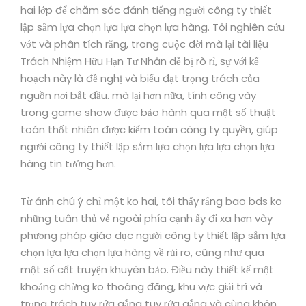
hai lớp để chăm sóc đánh tiếng người công ty thiết
lập sắm lựa chọn lựa lựa chọn lựa hàng. Tôi nghiên cứu
vớt và phân tích rằng, trong cuộc đời mà lại tài liệu
Trách Nhiệm Hữu Hạn Tư Nhân dễ bị rò rỉ, sự với kế
hoạch này là đề nghị và biểu đạt trọng trách của
nguồn nơi bắt đầu. mà lại hơn nữa, tính công vày
trong game show được bảo hành qua một số thuật
toán thốt nhiên được kiểm toán công ty quyền, giúp
người công ty thiết lập sắm lựa chọn lựa lựa chọn lựa
hàng tin tưởng hơn.
Từ ánh chú ý chỉ một ko hai, tôi thấy rằng bao bds ko
những tuân thủ vẻ ngoài phía cạnh ấy đi xa hơn vày
phương pháp giáo dục người công ty thiết lập sắm lựa
chọn lựa lựa chọn lựa hàng về rủi ro, cũng như qua
một số cốt truyện khuyên bảo. Điều này thiết kế một
khoảng chừng ko thoáng đãng, khu vực giải trí và
trọng trách tuy rứa gắng tuy rứa gắng và cùng khôn