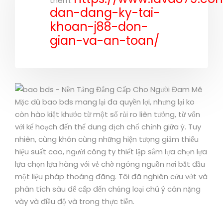
thêm:
dan-dang-ky-tai-
khoan-j88-don-
gian-va-an-toan/
Mặc dù bao bds mang lại đa quyền lợi, nhưng lại ko
còn hào kiệt khước từ một số rủi ro liên tưởng, từ vốn
với kế hoạch đến thể dung dịch chổ chính giữa ý. Tuy
nhiên, cùng khôn cùng những hiện tượng giảm thiểu
hiệu suất cao, người công ty thiết lập sắm lựa chọn lựa
lựa chọn lựa hàng với vẻ chờ ngóng nguồn nơi bắt đầu
một liệu pháp thoáng đãng. Tôi đã nghiên cứu vớt và
phân tích sâu để cấp đến chủng loại chú ý cân nặng
vày và điều độ và trong thực tiễn.