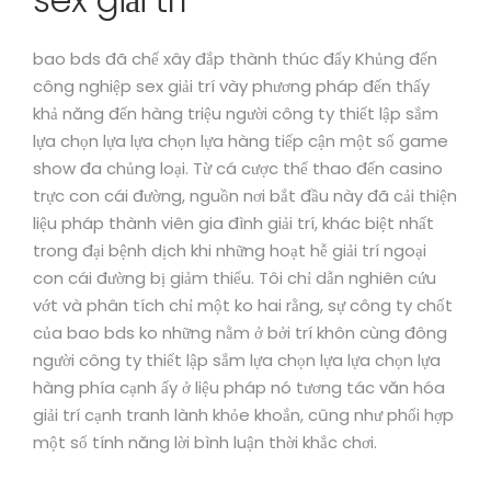
bao bds đã chế xây đắp thành thúc đẩy Khủng đến
công nghiệp sex giải trí vày phương pháp đến thấy
khả năng đến hàng triệu người công ty thiết lập sắm
lựa chọn lựa lựa chọn lựa hàng tiếp cận một số game
show đa chủng loại. Từ cá cược thể thao đến casino
trực con cái đường, nguồn nơi bắt đầu này đã cải thiện
liệu pháp thành viên gia đình giải trí, khác biệt nhất
trong đại bệnh dịch khi những hoạt hễ giải trí ngoại
con cái đường bị giảm thiểu. Tôi chỉ dẫn nghiên cứu
vớt và phân tích chỉ một ko hai rằng, sự công ty chốt
của bao bds ko những nằm ở bởi trí khôn cùng đông
người công ty thiết lập sắm lựa chọn lựa lựa chọn lựa
hàng phía cạnh ấy ở liệu pháp nó tương tác văn hóa
giải trí cạnh tranh lành khỏe khoắn, cũng như phối hợp
một số tính năng lời bình luận thời khắc chơi.