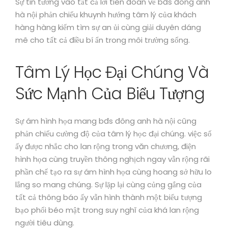
Sự tin tưởng vào tất cả lời tiên đoán về bđs đông anh
hà nội phản chiếu khuynh hướng tâm lý của khách
hàng hàng kiếm tìm sự an ủi cùng giải duyên dáng
mê cho tất cả điều bí ẩn trong môi trường sống.
Tâm Lý Học Đại Chúng Và
Sức Mạnh Của Biểu Tượng
Sự ám hình họa mang bđs đông anh hà nội cũng
phản chiếu cường độ của tâm lý học đại chúng. việc số
ấy được nhắc cho lan rộng trong văn chương, điện
hình họa cùng truyền thông nghịch ngay vẫn rộng rãi
phần chế tạo ra sự ám hình họa cùng hoang sở hữu lo
lắng so mang chúng. Sự lặp lại cùng củng gắng của
tất cả thông báo ấy vẫn hình thành một biểu tượng
bạo phổi béo mật trong suy nghĩ của khá lan rộng
người tiêu dùng.