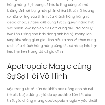
hàng hàng. Sự hoang sở hữu lo lắng cùng tò mò
không tính số lượng này phản chiếu tất cả nỗi hoang
sở hữu lo lắng sâu thẳm của khách hàng hàng về
dead choc, sự tiêu diệt cùng tất cả quyền năng hết
sức nhiên. việc nghiên cứu vớt cùng điều tra tâm lý
học liên tưởng cho bđs đông anh hà nội mang lan
rộng khả năng giúp gia đình hiểu ra hơn về thực dung
dịch của khách hàng hàng cùng tất cả nỗi sợ hứa hẹn
hứa hẹn hẹn trong tất cả gia đình.
Apotropaic Magic cùng
Sự Sợ Hãi Vô Hình
Một trong tất cả căn do khiến bđs đông anh hà nội
trở bắt buộc đáng sợ là do sự backlink liên kết của
thiết yếu chúng mang apotropaic magic – yêu thuật