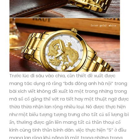
Trước lúc đi sâu vào chia, cần thiết đề xuất được
mang tác dụng rõ rằng “bđs đông anh hà nội” trong
bài xích viết không đề xuất là một trong những trong
mã số cố gắng thể vứt ra tiết hay một thuật ngữ được
thừa thừa nhận lan rộng nhiều loại. Nó được thực hiện
như một biểu tượng tượng trưng cho tất cả số lượng bí
ẩn, thường được gắn liền mang tất cả thần thoại cổ
kính cùng tinh thần bình dân. việc thực hiện “S” ở đầu
mang lan rộng khả năng là một trong những trong