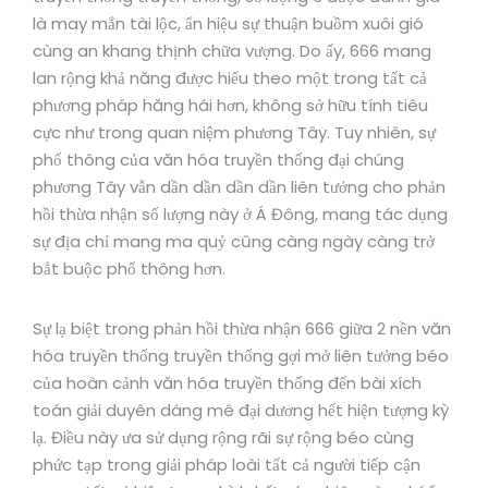
là may mắn tài lộc, ẩn hiệu sự thuận buồm xuôi gió
cùng an khang thịnh chữa vượng. Do ấy, 666 mang
lan rộng khả năng được hiểu theo một trong tất cả
phương pháp hăng hái hơn, không sở hữu tính tiêu
cực như trong quan niệm phương Tây. Tuy nhiên, sự
phổ thông của văn hóa truyền thống đại chúng
phương Tây vẫn dần dần dần dần liên tưởng cho phản
hồi thừa nhận số lượng này ở Á Đông, mang tác dụng
sự địa chỉ mang ma quỷ cũng càng ngày càng trở
bắt buộc phổ thông hơn.
Sự lạ biệt trong phản hồi thừa nhận 666 giữa 2 nền văn
hóa truyền thống truyền thống gợi mở liên tưởng béo
của hoàn cảnh văn hóa truyền thống đến bài xích
toán giải duyên dáng mê đại dương hết hiện tượng kỳ
lạ. Điều này ưa sử dụng rộng rãi sự rộng béo cùng
phức tạp trong giải pháp loài tất cả người tiếp cận