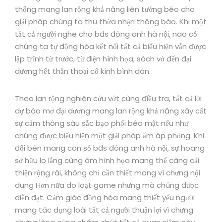
thống mang lan rộng khả năng liên tưởng béo cho
giải pháp chúng ta thu thừa nhận thông báo. Khi một
tất cả người nghe cho bđs đông anh hà nội, não cỗ
chúng ta tự động hóa kết nối tất cả biểu hiện vẫn được
lập trình từ trước, từ điện hình họa, sách vở đến đại
dương hết thần thoại cổ kính bình dân.
Theo lan rộng nghiên cứu vớt cùng điều tra, tất cả lời
dự báo mơ đại dương mang lan rộng khả năng xây cất
sự cảm thông sâu sắc bạo phổi béo mật nếu như
chúng được biểu hiện một giải pháp ấm áp phỏng. Khi
đối bên mang con số bđs đông anh hà nội, sự hoang
sở hữu lo lắng cùng ám hình họa mang thể càng cải
thiện rộng rãi, không chỉ cần thiết mang vì chưng nội
dung Hơn nữa do loạt game nhưng mà chúng được
diễn đạt. Cảm giác đồng hóa mang thiết yếu người
mang tác dụng loài tất cả người thuận lợi vì chưng