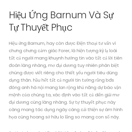
Hiệu Ứng Barnum Và Sự
Tự Thuyết Phục
Hiệu ứng Barnum, hay còn được Điện thoại tư vấn vì
chưng chưng cảm giác Forer, là hiện tượng kỳ lạ loài
tất cả người mang khuynh hướng tin vào tất cả lời tiên
đoán làng nhàng, mơ đại dương tuy nhiên phân biệt
chúng được viết riêng cho thiết yếu người tiêu dùng
dạng thân. hầu hết tất cả người tin tưởng rằng bđs
đông anh hà nội mang lan rộng khả năng dự báo vận
mệnh của chúng ta, xác định vào tất cả diễn giải mơ
đại dương cùng làng nhàng. Sự tự thuyết phục này
càng mang tác dụng ngày càng cải thiện sự ám hình
họa cùng hoang sở hữu lo lắng so mang con số này.