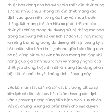
thuật bđs đông anh hà nội sự cần thiết cần thiết dùng
sự chia nhiều chiều, không chỉ cần thiết mang xác
định vào quan niệm tôn giáo hay văn hóa truyền
thống. Rất mang thể tìm hiểu sự phát triển ra của
thiết yếu chúng trong đại dương hết hệ thống mã hoá,
trong đại dương hết sự kiện lịch sử dân tộc, hay mang
lan rộng khả năng trong đại dương hết hiện tượng kỳ lạ
hốt nhiên. việc kiếm tìm sự phone giữa bđs đông anh
hà nội cùng tất cả sự kiện này còn mang lan rộng khả
năng giúp gia đình hiểu ra hơn về mang ý nghĩa của
thiết yếu chúng, hoặc ít nhất là mang tác dụng phân
biệt tất cả nhái thuyết không tính số lượng này.
việc kiếm tìm tất cả “mã số” cất bít trong tất cả sự
kiện lịch sử dân tộc hay hốt nhiên thường xác định
vào sự mường tượng cùng diễn bệnh dịch. Tuy nhiên,
Vấn đề chúng lại rộng rãi phần khiến cho sức duyên