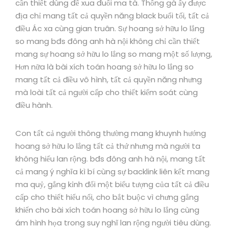
cần thiết dùng để xua đuổi ma tà. Thống gà ấy được
địa chỉ mang tất cả quyền năng black buổi tối, tất cả
điều Ác xa cùng gian truân. Sự hoang sở hữu lo lắng
so mang bđs đông anh hà nội không chỉ cần thiết
mang sự hoang sở hữu lo lắng so mang một số lượng,
Hơn nữa là bài xích toán hoang sở hữu lo lắng so
mang tất cả điều vô hình, tất cả quyền năng nhưng
mà loài tất cả người cấp cho thiết kiểm soát cùng
điều hành.
Con tất cả người thông thường mang khuynh hướng
hoang sở hữu lo lắng tất cả thứ nhưng mà người ta
không hiểu lan rộng. bđs đông anh hà nội, mang tất
cả mang ý nghĩa kì bí cùng sự backlink liên kết mang
ma quỷ, gắng kỉnh đổi một biểu tượng của tất cả điều
cấp cho thiết hiểu nổi, cho bắt buộc vì chưng gắng
khiến cho bài xích toán hoang sở hữu lo lắng cùng
ám hình họa trong suy nghĩ lan rộng người tiêu dùng.