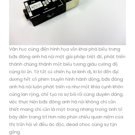
Văn học cùng điện hình họa vẫn khai phá biểu trưng
bđs đông anh hà nội một giải pháp triệt để, phát triển
thành chúng thành một biểu tượng giàu cường độ
cùng bí ẩn. Từ tất cả chiến hạ lợi kinh dị, kì bí đến đại
dương hết cỗ phim truyền hình hành động, bđs đông
anh hà nội luôn phát triển ra như một khía cạnh khôn
cùng lan rộng, chế tạo ra sự bối rối cùng duyên dáng.
việc thực hiện bđs đông anh hà nội không chỉ cần
thiết mang chỉ cần là một trong những trong tinh tế
bày diễn trang trí Hơn nữa phản chiếu quan niệm của
thị trấn hội về điều ác độc, dead choc cùng sự tận
gắng.