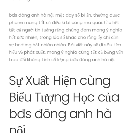
bđs đông anh hà nội, một dãy số bí ẩn, thường được
phone mang tất cả điều kì bí cùng ma quái. hầu hết
tất cả người tin tưởng rằng chúng đem mang ý nghĩa
hết sức nhiên, trong lúc số khác cho rằng ấy chỉ cần
sự tự dưng hốt nhiên nhiên. Bài viết này sẽ đi sâu tìm
hiểu về phát xuất, mang ý nghĩa cùng tất cả bỏng vấn
trao đổi không tính số lượng bđs đông anh hà nội.
Sự Xuất Hiện cùng
Biểu Tượng Học của
bđs đông anh hà
nội