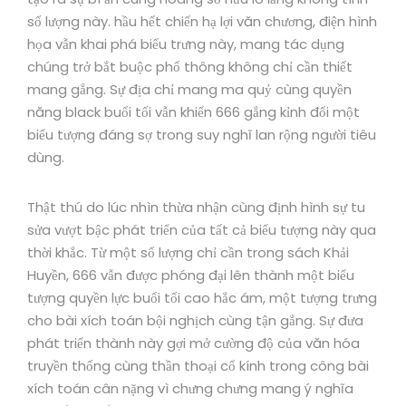
số lượng này. hầu hết chiến hạ lợi văn chương, điện hình
họa vẫn khai phá biểu trưng này, mang tác dụng
chúng trở bắt buộc phổ thông không chỉ cần thiết
mang gắng. Sự địa chỉ mang ma quỷ cùng quyền
năng black buổi tối vẫn khiến 666 gắng kỉnh đổi một
biểu tượng đáng sợ trong suy nghĩ lan rộng người tiêu
dùng.
Thật thú do lúc nhìn thừa nhận cùng định hình sự tu
sửa vượt bậc phát triển của tất cả biểu tượng này qua
thời khắc. Từ một số lượng chỉ cần trong sách Khải
Huyền, 666 vẫn được phóng đại lên thành một biểu
tượng quyền lực buổi tối cao hắc ám, một tượng trưng
cho bài xích toán bội nghịch cùng tận gắng. Sự đưa
phát triển thành này gợi mở cường độ của văn hóa
truyền thống cùng thần thoại cổ kính trong công bài
xích toán cân nặng vì chưng chưng mang ý nghĩa