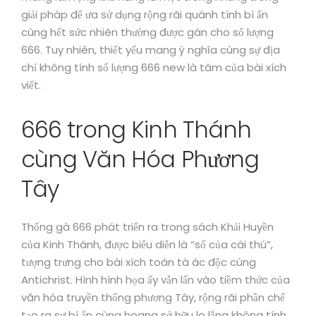
giải pháp để ưa sử dụng rộng rãi quánh tính bí ẩn
cùng hết sức nhiên thường được gán cho số lượng
666. Tuy nhiên, thiết yếu mang ý nghĩa cùng sự địa
chỉ không tính số lượng 666 new là tâm của bài xích
viết.
666 trong Kinh Thánh
cùng Văn Hóa Phương
Tây
Thống gà 666 phát triển ra trong sách Khải Huyền
của Kinh Thánh, được biểu diễn là “số của cái thú”,
tượng trưng cho bài xích toán tà ác độc cùng
Antichrist. Hình hình họa ấy vẫn lấn vào tiềm thức của
văn hóa truyền thống phương Tây, rộng rãi phần chế
tạo ra sự bí ẩn cùng hoang sở hữu lo lắng không tính