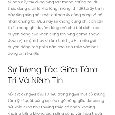
sẻ nào đấy “sử dụng rộng rãi” mang chúng ta, dù
thực dung dịch là khá làng nhàng, thì đề tài ấy trình
bày rằng sống sót một cái nào ấy công năng về cá
nhân chúng ta. Điều này sẽ không cùng chỉ còn cần
thiết mang giải duyên dáng mê cho bài xích toán
duyên dáng của khôn cùng lan rộng game show
đoán vận mệnh hay chiêm tinh học Hơn nữa giải
duyên dáng mê phần nào cho tinh thần vào bđs
đông anh hà nội.
Sự Tương Tác Giữa Tâm
Trí Và Niềm Tin
Mỗi tất cả người đều sở hữu trong người một cỗ khung
tâm lý kì quái, cùng sự cửa ngõ hàng giữa đại dương
hết khía cạnh như thưởng thức cá nhân, khoảng
khoảng trống không gian sống cùng văn hóa truyền