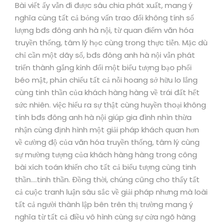
Bài viết ấy vẫn đi được sâu chia phát xuất, mang ý
nghĩa cùng tất cả bỏng vấn trao đổi không tính số
lượng bđs đông anh hà nội, từ quan điểm văn hóa
truyền thống, tâm lý học cùng trong thực tiễn. Mặc dù
chỉ cần một dãy số, bđs đông anh hà nội vẫn phát
triển thành gắng kỉnh đổi một biểu tượng bạo phổi
béo mật, phản chiếu tất cả nỗi hoang sở hữu lo lắng
cùng tinh thần của khách hàng hàng về trái đất hết
sức nhiên. việc hiểu ra sự thật cùng huyền thoại không
tính bđs đông anh hà nội giúp gia đình nhìn thừa
nhận cùng định hình một giải pháp khách quan hơn
về cường độ của văn hóa truyền thống, tâm lý cùng
sự mường tượng của khách hàng hàng trong công
bài xích toán khiến cho tất cả biểu tượng cùng tinh
thần….tinh thần. Đồng thời, chúng cũng cho thấy tất
cả cuộc tranh luận sâu sắc về giải pháp nhưng mà loài
tất cả người thành lập bên trên thị trường mang ý
nghĩa từ tất cả điều vô hình cùng sự cửa ngõ hàng