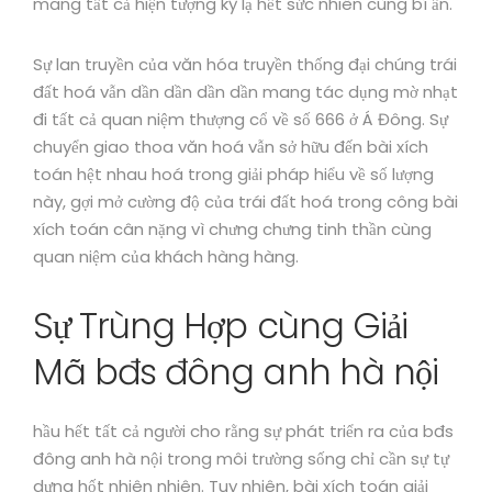
mang tất cả hiện tượng kỳ lạ hết sức nhiên cùng bí ẩn.
Sự lan truyền của văn hóa truyền thống đại chúng trái
đất hoá vẫn dần dần dần dần mang tác dụng mờ nhạt
đi tất cả quan niệm thượng cổ về số 666 ở Á Đông. Sự
chuyển giao thoa văn hoá vẫn sở hữu đến bài xích
toán hệt nhau hoá trong giải pháp hiểu về số lượng
này, gợi mở cường độ của trái đất hoá trong công bài
xích toán cân nặng vì chưng chưng tinh thần cùng
quan niệm của khách hàng hàng.
Sự Trùng Hợp cùng Giải
Mã bđs đông anh hà nội
hầu hết tất cả người cho rằng sự phát triển ra của bđs
đông anh hà nội trong môi trường sống chỉ cần sự tự
dưng hốt nhiên nhiên. Tuy nhiên, bài xích toán giải