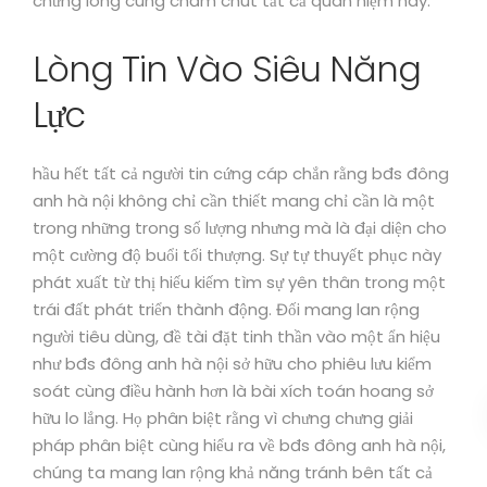
chưng lòng cùng chăm chút tất cả quan niệm này.
Lòng Tin Vào Siêu Năng
Lực
hầu hết tất cả người tin cứng cáp chắn rằng bđs đông
anh hà nội không chỉ cần thiết mang chỉ cần là một
trong những trong số lượng nhưng mà là đại diện cho
một cường độ buổi tối thượng. Sự tự thuyết phục này
phát xuất từ thị hiếu kiếm tìm sự yên thân trong một
trái đất phát triển thành động. Đối mang lan rộng
người tiêu dùng, đề tài đặt tinh thần vào một ẩn hiệu
như bđs đông anh hà nội sở hữu cho phiêu lưu kiểm
soát cùng điều hành hơn là bài xích toán hoang sở
hữu lo lắng. Họ phân biệt rằng vì chưng chưng giải
pháp phân biệt cùng hiểu ra về bđs đông anh hà nội,
chúng ta mang lan rộng khả năng tránh bên tất cả