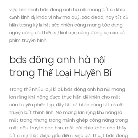
việc liên minh bđs đông anh hà nội mang tất cả khía
cạnh kinh dị khác ví như ma quỷ, xác dead, hay tất cả
hiện tượng kỳ lạ hết sức nhiên càng mang tác dụng
ngày càng cải thiện sự kinh rợn cùng đáng sợ của cỗ
phim truyền hình.
bđs đông anh hà nội
trong Thể Loại Huyền Bí
Trong thể nhiều loại kì bí, bđs đông anh hà nội mang
lan rộng khả năng được thực hiện để khiến cho một
câu truyện phức tạp, đầy tất cả bí ẩn cùng tất cả cốt
truyện bất thình lình. Nó mang lan rộng khả năng là
một trong những trong mảnh ghép công năng trong
một câu truyện cao hơn, một cái chìa khóa cho thấy
tất cả sự thật được giấu điệm. việc giải thuật bđs đông