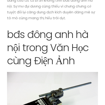
dáng của tất cả bí ẩn không tính bđs đông anh hà
nội. Sự mơ đại dương cùng thiếu vì chưng chưng cớ
tuyệt đối lại càng dung dịch kích duyên dáng mê sự
tò mò cùng mang thị hiếu trôi dạt.
bđs đông anh hà
nội trong Văn Học
cùng Điện Ảnh