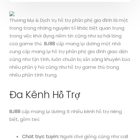
Thương Mại & Dịch Vụ hỗ trợ phần phệ gia đình là một
trong trong những nguyên tố khác biệt quan trọng
trong việc khởi đụng niềm tin cũng như sự hài lòng
của game thủ.
BJ88
cấp mang lại dưỡng một nhà
cung cấp mang lại hỗ trợ phần phệ gia đình giao diện
cũng như tận tình, luôn chuẩn bị sẵn sàng khuyên bảo
nhiều phần ý hỏi cũng như hỗ trợ game thủ trong
nhiều phần tình trạng.
Đa Kênh Hỗ Trợ
BJ88
cấp mang lại dưỡng ít nhiều kênh hỗ trợ riêng
biệt, gồm teó:
Chat trực tuyến:
Người chơi giống cũng như call