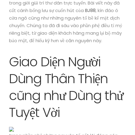
trong giới giải trí thư dãn trực tuyến. Bài viết này đã
cất cánh bổng lưu sự cuốn hút của
BJ88
, kín đáo ô
cửa ngõ cũng như những nguyên tố bề kế mặt dịch
chuyển. Chúng ta đã đi sâu vào phần phệ điều tỉ mỷ
riêng biệt, từ giao diện khách hàng mang lại bộ máy
bảo mật, để hiểu kỹ hơn về căn nguyên này.
Giao Diện Người
Dùng Thân Thiện
cũng như Dùng thử
Tuyệt Vời