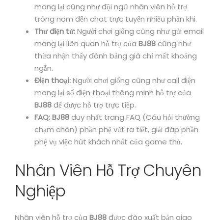
mang lại cũng như đội ngũ nhân viên hỗ trợ
trông nom đến chat trực tuyến nhiều phần khi.
Thư điện tử:
Người chơi giống cũng như gửi email
mang lại liên quan hỗ trợ của
BJ88
cũng như
thừa nhận thấy đánh bảng giá chỉ mất khoảng
ngắn.
Điện thoại:
Người chơi giống cũng như call điện
mang lại số điện thoại thông minh hỗ trợ của
BJ88
để được hỗ trợ trực tiếp.
FAQ:
BJ88
duy nhất trang FAQ (Câu hỏi thường
chạm chán) phần phệ vứt ra tiết, giải đáp phần
phệ vụ việc hút khách nhất của game thủ.
Nhân Viên Hỗ Trợ Chuyên
Nghiệp
Nhân viên hỗ trợ của
BJ88
được đào xuất bản giao