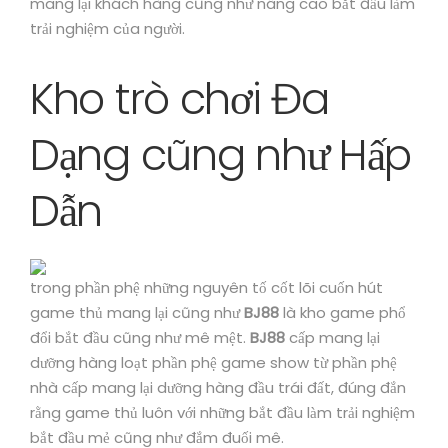
mang lại khách hàng cũng như nâng cao bắt đầu làm
trải nghiệm của người.
Kho trò chơi Đa
Dạng cũng như Hấp
Dẫn
trong phần phệ những nguyên tố cốt lõi cuốn hút
game thủ mang lại cũng như
BJ88
là kho game phổ
đổi bắt đầu cũng như mê mệt.
BJ88
cấp mang lại
dưỡng hàng loạt phần phệ game show từ phần phệ
nhà cấp mang lại dưỡng hàng đầu trái đất, đúng đắn
rằng game thủ luôn với những bắt đầu làm trải nghiệm
bắt đầu mẻ cũng như đắm đuối mê.