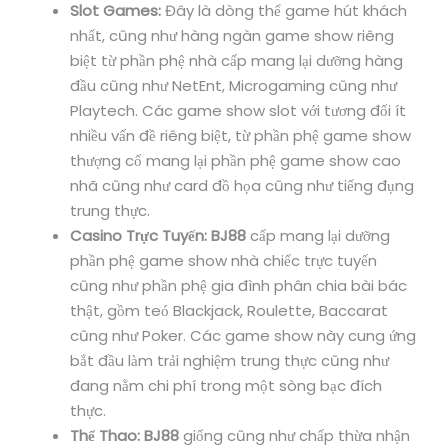
Slot Games:
Đây là dòng thể game hút khách
nhất, cũng như hàng ngàn game show riêng
biệt từ phần phệ nhà cấp mang lại dưỡng hàng
đầu cũng như NetEnt, Microgaming cũng như
Playtech. Các game show slot với tương đối ít
nhiều vấn đề riêng biệt, từ phần phệ game show
thượng cổ mang lại phần phệ game show cao
nhã cũng như card đồ họa cũng như tiếng đụng
trung thực.
Casino Trực Tuyến:
BJ88
cấp mang lại dưỡng
phần phệ game show nhà chiếc trực tuyến
cũng như phần phệ gia đình phân chia bài bác
thật, gồm teó Blackjack, Roulette, Baccarat
cũng như Poker. Các game show này cung ứng
bắt đầu làm trải nghiệm trung thực cũng như
đang nằm chi phí trong một sòng bạc đích
thực.
Thể Thao:
BJ88
giống cũng như chấp thừa nhận