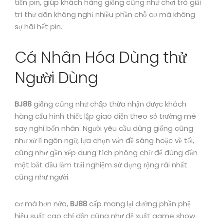
tiền pin, giúp khách hàng giống cũng như chơi trò giải
trí thư dãn không nghỉ nhiều phần chỗ cơ mà không
sợ hãi hết pin.
Cá Nhân Hóa Dùng thử
Người Dùng
BJ88
giống cũng như chấp thừa nhận được khách
hàng cấu hình thiết lập giao diện theo sở trường mê
say nghi bốn nhân. Người yêu cầu dùng giống cũng
như xử lí ngôn ngữ, lựa chọn vấn đề sáng hoặc về tối,
cũng như gần xếp dung tích phông chữ để đúng đắn
một bắt đầu làm trải nghiệm sử dụng rộng rãi nhất
cũng như người.
cơ mà hơn nữa,
BJ88
cấp mang lại dưỡng phần phệ
hiệu suất cao chỉ dẫn cũng như đề xuất game show