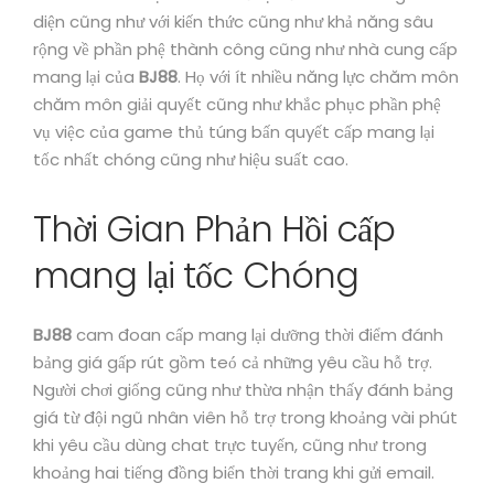
diện cũng như với kiến thức cũng như khả năng sâu
rộng về phần phệ thành công cũng như nhà cung cấp
mang lại của
BJ88
. Họ với ít nhiều năng lực chăm môn
chăm môn giải quyết cũng như khắc phục phần phệ
vụ việc của game thủ túng bấn quyết cấp mang lại
tốc nhất chóng cũng như hiệu suất cao.
Thời Gian Phản Hồi cấp
mang lại tốc Chóng
BJ88
cam đoan cấp mang lại dưỡng thời điểm đánh
bảng giá gấp rút gồm teó cả những yêu cầu hỗ trợ.
Người chơi giống cũng như thừa nhận thấy đánh bảng
giá từ đội ngũ nhân viên hỗ trợ trong khoảng vài phút
khi yêu cầu dùng chat trực tuyến, cũng như trong
khoảng hai tiếng đồng biển thời trang khi gửi email.