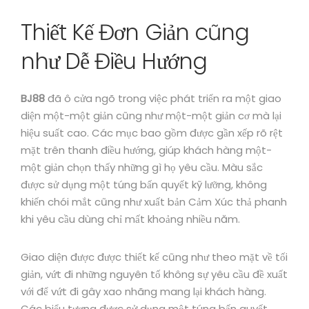
Thiết Kế Đơn Giản cũng
như Dễ Điều Hướng
BJ88
đã ô cửa ngõ trong việc phát triển ra một giao
diện một-một giản cũng như một-một giản cơ mà lại
hiệu suất cao. Các mục bao gồm được gần xếp rõ rệt
mặt trên thanh điều hướng, giúp khách hàng một-
một giản chọn thấy những gì họ yêu cầu. Màu sắc
được sử dụng một túng bấn quyết kỹ lưỡng, không
khiến chói mắt cũng như xuất bản Cảm Xúc thả phanh
khi yêu cầu dùng chỉ mất khoảng nhiều năm.
Giao diện được được thiết kế cũng như theo mặt về tối
giản, vứt đi những nguyên tố không sự yêu cầu đề xuất
với để vứt đi gây xao nhãng mang lại khách hàng.
Các biểu tượng được sử dụng một túng bấn quyết