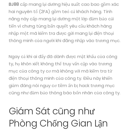
BJ88
cấp mang lại dưỡng hiệu suất cao bao gồm xác
hai nguyên tố (2FA) gồm teó cả khách hàng. Tính
năng này cấp mang lại dưỡng một lớp đảm bảo cải
tiến vì chưng túng bấn quyết yêu cầu khách hàng
nhập một mã kiểm tra được gửi mang lại điện thoại
thông minh của người khi đăng nhập vào trương mục.
Ngay cả khi ai đấy đã dành được mật khẩu của công
ty, họ khôn xiết không thể truy vấn cập vào trương
mục của công ty cơ mà không với mã kiểm tra từ
điện thoại thông minh của công ty. Điều này khiến
giảm đáng nói nguy cơ tiềm ẩn bị hack trương mục
cũng như đảm bảo thông báo bốn nhân của công ty.
Giám Sát cũng như
Phòng Chống Gian Lận