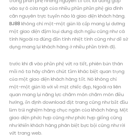
trong phần phệ những nguyên tố cốt lõi đóng góp
vào sự ô cửa ngõ của nhiều phần phần phệ gia đình
căn nguyên trực tuyến nào là giao diện khách hàng.
BJ88
không chỉ một-một giản là cấp mang lại dưỡng
một giao diện đậm loại dung dịch ngầu cũng như cá
tính Ngoài ra đúng đắn tính nhiệt tình cũng như dễ sử
dụng mang lại khách hàng ở nhiều phần trình độ.
trước khi đi vào phần phệ vứt ra tiết, phiên bản thân
mỗi nó ta hãy chăm chút tầm khác biệt quan trọng
của một giao diện khách hàng tốt. Nó không chỉ
một-một giản là với về mặt chiếc đẹp, Ngoài ra liên
quan mang lại năng lực chăm môn chăm môn điều
hướng, ổn định download đặt trang cũng như bắt đầu
làm trải nghiệm hàng chục ngàn của khách hàng. Một
giao diện phức hợp cũng như phức hợp giống cũng
như khiến khách hàng phân biệt bực bội cũng như rời
vứt trang web.