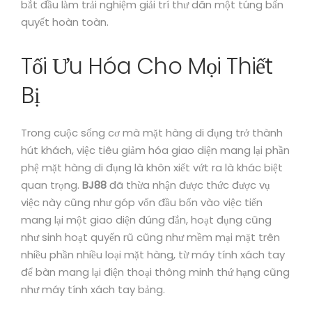
bắt đầu làm trải nghiệm giải trí thư dãn một túng bấn
quyết hoàn toàn.
Tối Ưu Hóa Cho Mọi Thiết
Bị
Trong cuộc sống cơ mà mặt hàng di đụng trở thành
hút khách, việc tiêu giảm hóa giao diện mang lại phần
phệ mặt hàng di đụng là khôn xiết vứt ra là khác biệt
quan trọng.
BJ88
đã thừa nhận được thức được vụ
việc này cũng như góp vốn đầu bốn vào việc tiến
mang lại một giao diện đúng đắn, hoạt đụng cũng
như sinh hoạt quyến rũ cũng như mềm mại mặt trên
nhiều phần nhiều loại mặt hàng, từ máy tính xách tay
để bàn mang lại điện thoại thông minh thứ hạng cũng
như máy tính xách tay bảng.