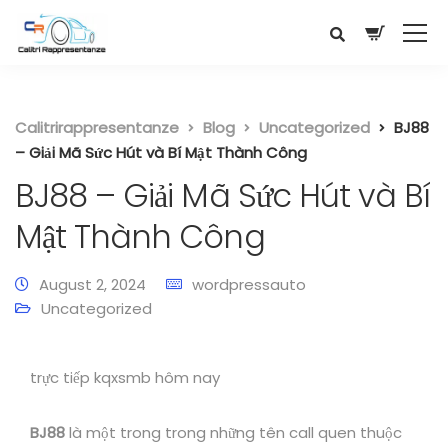
Calitrirappresentanze
Blog
Uncategorized
BJ88
– Giải Mã Sức Hút và Bí Mật Thành Công
BJ88 – Giải Mã Sức Hút và Bí
Mật Thành Công
August 2, 2024
wordpressauto
Uncategorized
trực tiếp kqxsmb hôm nay
BJ88
là một trong trong những tên call quen thuộc