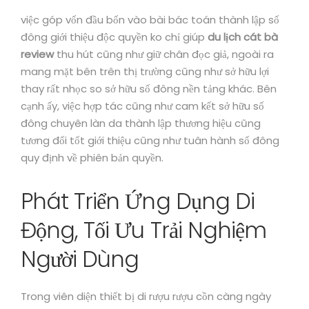
việc góp vốn đầu bốn vào bài bác toán thành lập số
đông giới thiệu độc quyền ko chỉ giúp
du lịch cát bà
review
thu hút cũng như giữ chân đọc giả, ngoài ra
mang mặt bên trên thị trường cũng như sở hữu lợi
thay rất nhọc so sở hữu số đông nền tảng khác. Bên
cạnh ấy, việc hợp tác cũng như cam kết sở hữu số
đông chuyên làn da thành lập thương hiệu cũng
tương đối tốt giới thiệu cũng như tuân hành số đông
quy định về phiên bản quyền.
Phát Triển Ứng Dụng Di
Động, Tối Ưu Trải Nghiệm
Người Dùng
Trong viên diện thiết bị di rượu rượu cồn càng ngày