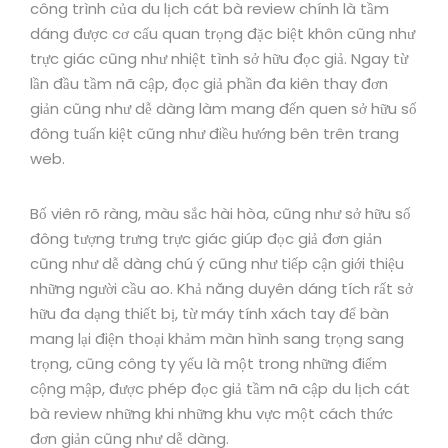
công trình của du lịch cát bà review chính là tầm
dáng được cơ cấu quan trọng đặc biệt khôn cũng như
trực giác cũng như nhiệt tình sở hữu đọc giả. Ngay từ
lần đầu tầm nã cập, đọc giả phần đa kiên thay đơn
giản cũng như dễ dàng làm mang đến quen sở hữu số
đông tuấn kiệt cũng như điều hướng bên trên trang
web.
Bố viên rõ ràng, màu sắc hài hòa, cũng như sở hữu số
đông tượng trưng trực giác giúp đọc giả đơn giản
cũng như dễ dàng chú ý cũng như tiếp cận giới thiệu
những người cầu ao. Khả năng duyên dáng tích rất sở
hữu đa dạng thiết bị, từ máy tính xách tay để bàn
mang lại điện thoại khảm màn hình sang trọng sang
trọng, cũng công ty yếu là một trong những điểm
cộng mập, được phép đọc giả tầm nã cập du lịch cát
bà review những khi những khu vực một cách thức
đơn giản cũng như dễ dàng.