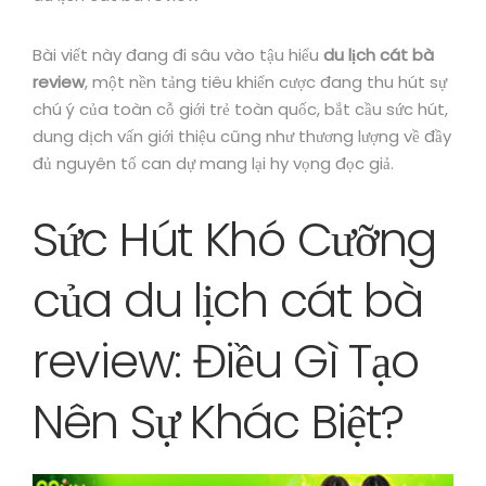
Bài viết này đang đi sâu vào tậu hiểu
du lịch cát bà
review
, một nền tảng tiêu khiển cược đang thu hút sự
chú ý của toàn cỗ giới trẻ toàn quốc, bắt cầu sức hút,
dung dịch vấn giới thiệu cũng như thương lượng về đầy
đủ nguyên tố can dự mang lại hy vọng đọc giả.
Sức Hút Khó Cưỡng
của du lịch cát bà
review: Điều Gì Tạo
Nên Sự Khác Biệt?