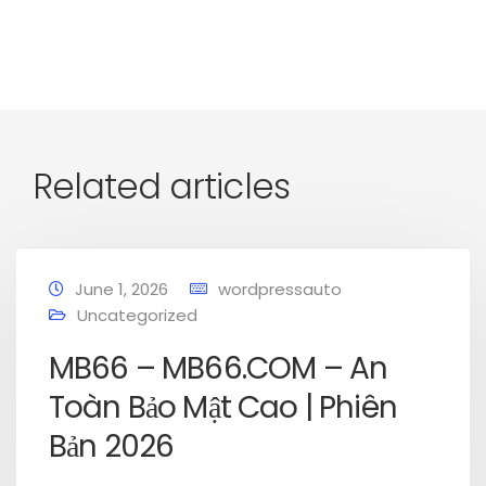
Related articles
June 1, 2026
wordpressauto
Uncategorized
MB66 – MB66.COM – An
Toàn Bảo Mật Cao | Phiên
Bản 2026