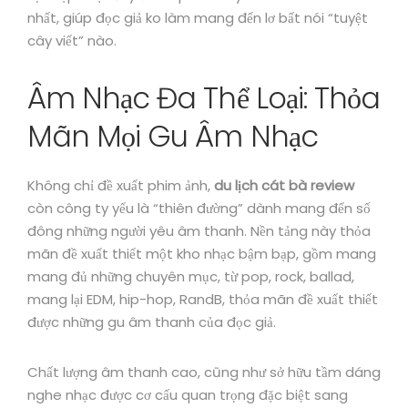
nhất, giúp đọc giả ko làm mang đến lơ bất nói “tuyệt
cây viết” nào.
Âm Nhạc Đa Thể Loại: Thỏa
Mãn Mọi Gu Âm Nhạc
Không chỉ đề xuất phim ảnh,
du lịch cát bà review
còn công ty yếu là “thiên đường” dành mang đến số
đông những người yêu âm thanh. Nền tảng này thỏa
mãn đề xuất thiết một kho nhạc bậm bạp, gồm mang
mang đủ những chuyên mục, từ pop, rock, ballad,
mang lại EDM, hip-hop, RandB, thỏa mãn đề xuất thiết
được những gu âm thanh của đọc giả.
Chất lượng âm thanh cao, cũng như sở hữu tầm dáng
nghe nhạc được cơ cấu quan trọng đặc biệt sang