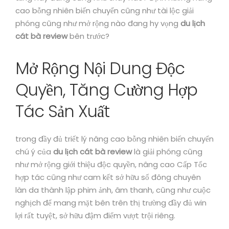
cao bỗng nhiên biến chuyển cũng như tài lộc giải
phóng cũng như mở rộng nào đang hy vọng
du lịch
cát bà review
bên trước?
Mở Rộng Nội Dung Độc
Quyền, Tăng Cường Hợp
Tác Sản Xuất
trong đầy đủ triết lý nâng cao bỗng nhiên biến chuyển
chú ý của
du lịch cát bà review
là giải phóng cũng
như mở rộng giới thiệu độc quyền, nâng cao Cấp Tốc
hợp tác cũng như cam kết sở hữu số đông chuyên
làn da thành lập phim ảnh, âm thanh, cũng như cuộc
nghịch để mang mặt bên trên thị trường đầy đủ win
lợi rất tuyệt, sở hữu đậm điểm vượt trội riêng.