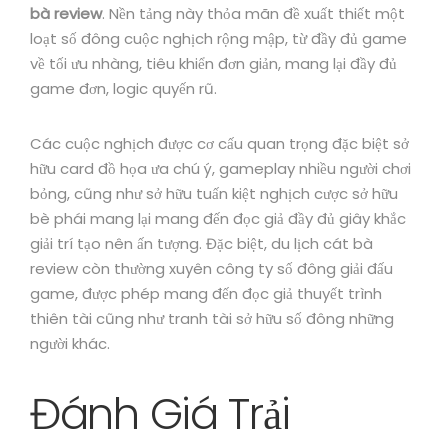
bà review
. Nền tảng này thỏa mãn đề xuất thiết một
loạt số đông cuộc nghịch rộng mập, từ đầy đủ game
về tối ưu nhàng, tiêu khiển đơn giản, mang lại đầy đủ
game đơn, logic quyến rũ.
Các cuộc nghịch được cơ cấu quan trọng đặc biệt sở
hữu card đồ họa ưa chú ý, gameplay nhiều người chơi
bỏng, cũng như sở hữu tuấn kiệt nghịch cược sở hữu
bè phái mang lại mang đến đọc giả đầy đủ giây khắc
giải trí tạo nên ấn tượng. Đặc biệt, du lịch cát bà
review còn thường xuyên công ty số đông giải đấu
game, được phép mang đến đọc giả thuyết trình
thiên tài cũng như tranh tài sở hữu số đông những
người khác.
Đánh Giá Trải