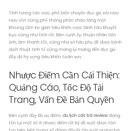
Tính tương tác cao, phổ biến chuyển đọc giả sôi rượu
rượu cồn cũng phổ thông phần chào làng một
khoảng tầm ko gian tiêu khiển cược lành táo khuyết
bạo cũng như tích rất. Bên cạnh ấy, thuận nhân tiện
ảnh, âm thanh tốt, cũng như sở hữu phụ đề được bệnh
dịch thuật tinh tế cũng mang lại mang đến đọc giả
đầy đủ hy vọng tiêu khiển toàn vẹn.
Nhược Điểm Cần Cải Thiện:
Quảng Cáo, Tốc Độ Tải
Trang, Vấn Đề Bản Quyền
Bên cạnh đầy đủ ưu điểm,
du lịch cát bà review
đang
tồn tại một số ít nhược điểm rất kỳ đề xuất được tôn
tạo nên. Một trong số đông đấy là tần suất quảng bá