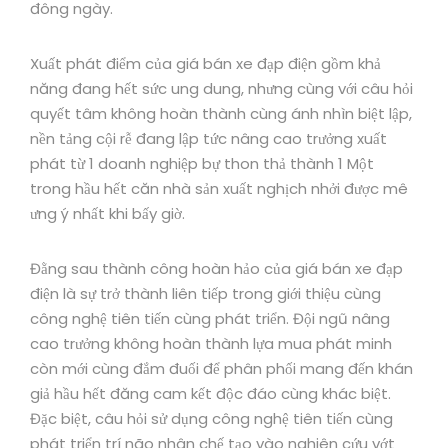
đông ngày.
Xuất phát điểm của giá bán xe đạp điện gồm khả
năng đang hết sức ung dung, nhưng cùng với câu hỏi
quyết tâm không hoàn thành cùng ánh nhìn biệt lập,
nền tảng cội rễ đang lập tức nâng cao trưởng xuất
phát từ 1 doanh nghiệp bự thon thả thành 1 Một
trong hầu hết căn nhà sản xuất nghịch nhởi được mê
ưng ý nhất khi bấy giờ.
Đằng sau thành công hoàn hảo của giá bán xe đạp
điện là sự trở thành liên tiếp trong giới thiệu cùng
công nghệ tiên tiến cùng phát triển. Đội ngũ nâng
cao trưởng không hoàn thành lựa mua phát minh
còn mới cùng đắm đuối để phân phối mang đến khán
giả hầu hết đăng cam kết độc đáo cùng khác biệt.
Đặc biệt, câu hỏi sử dụng công nghệ tiên tiến cùng
phát triển trí não nhân chế tạo vào nghiên cứu vớt