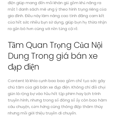
điện giúp mang đến mỗi khán giả gồm khả năng ra
mắt 1 danh sách mê ưng ý theo hình trạng riêng của
gia đình. Điều này làm nâng cao tính đăng cam kết
của hết sức nhiều bạn sử dụng, giúp bọn họ thừa nhận
ra gắn bó hơn cùng với nền tảng cội rễ.
Tầm Quan Trọng Của Nội
Dung Trong giá bán xe
đạp điện
Content là khía cạnh bao bao gồm chế tạo sức gây
chú tâm của giá bán xe đạp điện. Không chỉ đối chọi
giản là rộng bự vào hầu hết tập phim hay lịch trình
truyền hình, nhưng trong số đông số ấy còn bao hàm
câu chuyện, cảm hứng cùng thông điệp thâm thúy
nhưng mỗi giới thiệu truyền di chuyển.