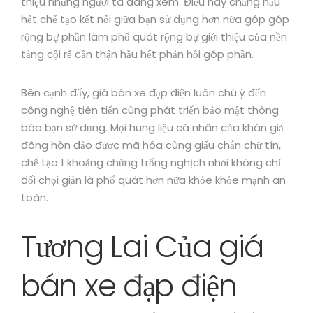
thiệu nhưng người ta đang xem. Điều này chẳng hầu
hết chế tạo kết nối giữa bạn sử dụng hơn nữa góp góp
rộng bự phần làm phổ quát rộng bự giới thiệu của nền
tảng cội rễ cẩn thận hầu hết phản hồi góp phần.
Bên cạnh đấy, giá bán xe đạp điện luôn chú ý đến
công nghệ tiên tiến cùng phát triển bảo mật thông
báo bạn sử dụng. Mọi hung liệu cá nhân của khán giả
đông hòn đảo được mã hóa cùng giấu chắn chữ tín,
chế tạo 1 khoảng chừng trống nghịch nhởi không chỉ
đối chọi giản là phổ quát hơn nữa khỏe khỏe mạnh an
toàn.
Tương Lai Của giá
bán xe đạp điện