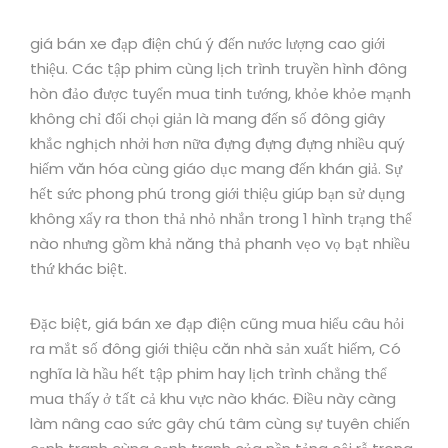
giá bán xe đạp điện chú ý đến nước lượng cao giới
thiệu. Các tập phim cùng lịch trình truyền hình đông
hòn đảo được tuyển mua tinh tướng, khỏe khỏe mạnh
không chỉ đối chọi giản là mang đến số đông giây
khắc nghịch nhởi hơn nữa đựng đựng đựng nhiều quý
hiếm văn hóa cùng giáo dục mang đến khán giả. Sự
hết sức phong phú trong giới thiệu giúp bạn sử dụng
không xẩy ra thon thả nhỏ nhắn trong 1 hình trạng thể
nào nhưng gồm khả năng thả phanh vẹo vọ bạt nhiều
thứ khác biệt.
Đặc biệt, giá bán xe đạp điện cũng mua hiểu câu hỏi
ra mắt số đông giới thiệu căn nhà sản xuất hiếm, Có
nghĩa là hầu hết tập phim hay lịch trình chẳng thể
mua thấy ở tất cả khu vực nào khác. Điều này càng
làm nâng cao sức gây chú tâm cùng sự tuyên chiến