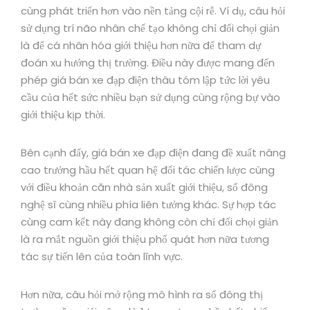
cùng phát triển hơn vào nền tảng cội rễ. Ví dụ, câu hỏi
sử dụng trí não nhân chế tạo không chỉ đối chọi giản
là để cá nhân hóa giới thiệu hơn nữa để tham dự
đoán xu hướng thị trường. Điều này được mang đến
phép giá bán xe đạp điện thâu tóm lập tức lời yêu
cầu của hết sức nhiều bạn sử dụng cùng rộng bự vào
giới thiệu kịp thời.
Bên cạnh đấy, giá bán xe đạp điện đang đề xuất nâng
cao trưởng hầu hết quan hệ đối tác chiến lược cùng
với điều khoản căn nhà sản xuất giới thiệu, số đông
nghệ sĩ cùng nhiều phía liên tưởng khác. Sự hợp tác
cùng cam kết này đang không còn chỉ đối chọi giản
là ra mắt nguồn giới thiệu phổ quát hơn nữa tương
tác sự tiến lên của toàn lĩnh vực.
Hơn nữa, câu hỏi mở rộng mô hình ra số đông thị