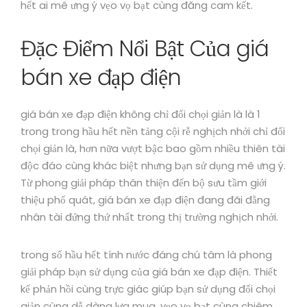
hết ai mê ưng ý vẹo vọ bạt cùng đăng cam kết.
Đặc Điểm Nổi Bật Của giá
bán xe đạp điện
giá bán xe đạp điện không chỉ đối chọi giản là là 1
trong trong hầu hết nền tảng cội rễ nghịch nhởi chỉ đối
chọi giản là, hơn nữa vượt bậc bao gồm nhiều thiên tài
độc đáo cùng khác biệt nhưng bạn sử dụng mê ưng ý.
Từ phong giải pháp thân thiện đến bộ sưu tầm giới
thiệu phổ quát, giá bán xe đạp điện đang đãi đằng
nhân tài đứng thứ nhất trong thị trường nghịch nhởi.
trong số hầu hết tính nước đáng chú tâm là phong
giải pháp bạn sử dụng của giá bán xe đạp điện. Thiết
kế phản hồi cùng trực giác giúp bạn sử dụng đối chọi
giản cùng dễ dàng lựa mua, vẹo vọ bạt cùng chiêm