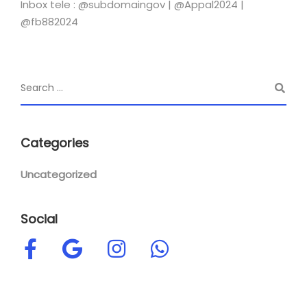
Inbox tele : @subdomaingov | @Appal2024 |
@fb882024
Categories
Uncategorized
Social