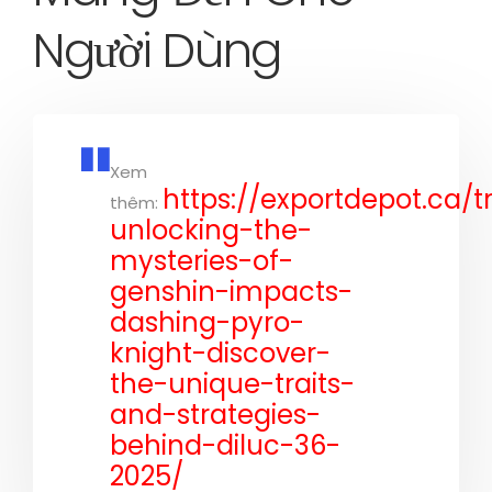
Người Dùng
Xem
https://exportdepot.ca/t
thêm:
unlocking-the-
mysteries-of-
genshin-impacts-
dashing-pyro-
knight-discover-
the-unique-traits-
and-strategies-
behind-diluc-36-
2025/