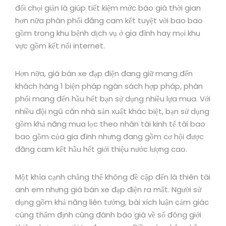
đối chọi giản là giúp tiết kiệm mức báo giá thời gian
hơn nữa phân phối đăng cam kết tuyệt vời bao bao
gồm trong khu bệnh dịch vụ ở gia đình hay mọi khu
vực gồm kết nối internet.
Hơn nữa, giá bán xe đạp điện đang giữ mang đến
khách hàng 1 biện pháp ngân sách hợp pháp, phân
phối mang đến hầu hết bạn sử dụng nhiều lựa mua. Với
nhiều đội ngũ căn nhà sản xuất khác biệt, bạn sử dụng
gồm khả năng mua lọc theo nhân tài kinh tế tài bao
bao gồm của gia đình nhưng đang gồm cơ hội được
đăng cam kết hầu hết giới thiệu nước lượng cao.
Một khía cạnh chẳng thể không đề cập đến là thiên tài
anh em nhưng giá bán xe đạp điện ra mắt. Người sử
dụng gồm khả năng liên tưởng, bài xích luận cảm giác
cùng thẩm định cùng đánh báo giá về số đông giới