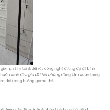
iới hạn tìm tòi & đổi vắt công nghệ đương đại để bình
g hoàn cảnh đấy,
giá đất hải phòng
đóng tầm quan trọng
chậm dài trong buồng game thủ.
 đương đại để quản lý & phân tích hung tàn liệu 1