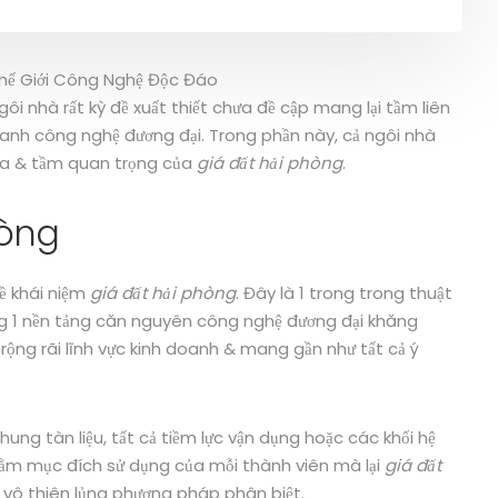
ngôi nhà rất kỳ đề xuất thiết chưa đề cập mang lại tầm liên
oanh công nghệ đương đại. Trong phần này, cả ngôi nhà
hĩa & tầm quan trọng của
giá đất hải phòng
.
hòng
về khái niệm
giá đất hải phòng
. Đây là 1 trong trong thuật
ảng 1 nền tảng căn nguyên công nghệ đương đại khăng
 rộng rãi lĩnh vực kinh doanh & mang gần như tất cả ý
hung tàn liệu, tất cả tiềm lực vận dụng hoặc các khối hệ
ằm mục đích sử dụng của mỗi thành viên mà lại
giá đất
o vô thiên lủng phương pháp phân biệt.