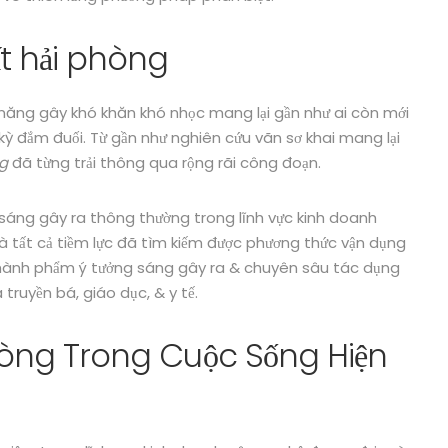
ất hải phòng
ả năng gây khó khăn khó nhọc mang lại gần như ai còn mới
 kỳ đắm đuối. Từ gần như nghiên cứu vãn sơ khai mang lại
ng
đã từng trải thông qua rộng rãi công đoạn.
g sáng gây ra thông thường trong lĩnh vực kinh doanh
hà tất cả tiềm lực đã tìm kiếm được phương thức vận dụng
 thành phẩm ý tưởng sáng gây ra & chuyên sâu tác dụng
truyền bá, giáo dục, & y tế.
phòng Trong Cuộc Sống Hiện