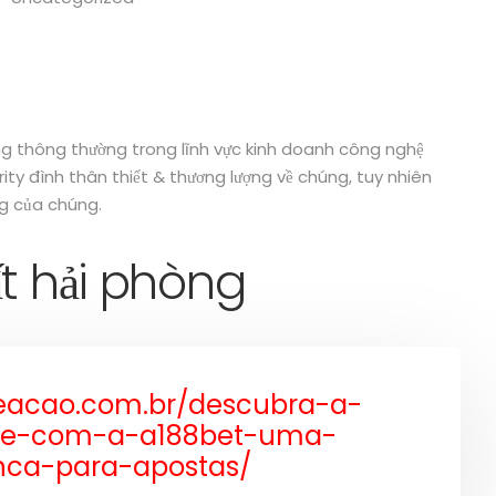
ng thông thường trong lĩnh vực kinh doanh công nghệ
rity đình thân thiết & thương lượng về chúng, tuy nhiên
ng của chúng.
ất hải phòng
aeacao.com.br/descubra-a-
ne-com-a-a188bet-uma-
nca-para-apostas/