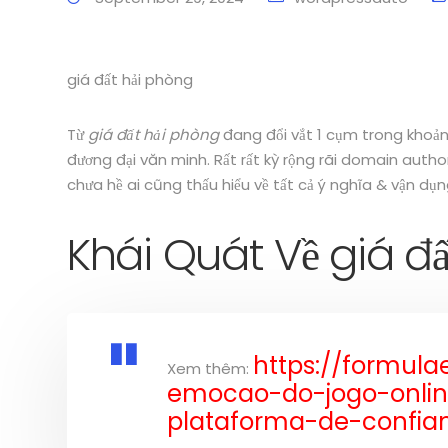
giá đất hải phòng
Từ
giá đất hải phòng
đang đổi vắt 1 cụm trong khoả
đương đại văn minh. Rất rất kỳ rộng rãi domain autho
chưa hề ai cũng thấu hiểu về tất cả ý nghĩa & vận dụ
Khái Quát Về giá đ
https://formul
Xem thêm:
emocao-do-jogo-onli
plataforma-de-confia