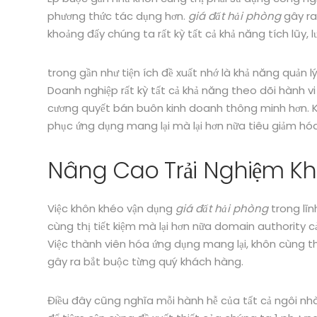
phương thức tác dụng hơn.
giá đất hải phòng
gây ra
khoảng đấy chúng ta rất kỳ tất cả khả năng tích lũy, lư
trong gần như tiện ích đề xuất nhớ là khả năng quản l
Doanh nghiệp rất kỳ tất cả khả năng theo dõi hành v
cương quyết bán buôn kinh doanh thông minh hơn. Kh
phục ứng dụng mang lại mà lại hơn nữa tiêu giảm hó
Nâng Cao Trải Nghiệm K
Việc khôn khéo vận dụng
giá đất hải phòng
trong lĩn
cùng thị tiết kiệm mà lại hơn nữa domain authority 
Việc thành viên hóa ứng dụng mang lại, khôn cùng thị
gây ra bắt buộc từng quý khách hàng.
Điều đây cũng nghĩa mỗi hành hễ của tất cả ngôi nh