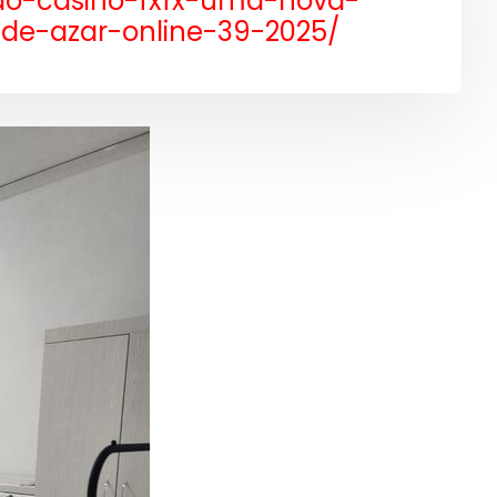
do-casino-fxfx-uma-nova-
de-azar-online-39-2025/