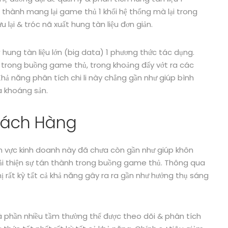
 thành mang lại game thủ 1 khối hệ thống mà lại trong
u lại & tróc nã xuất hung tàn liệu đơn giản.
ý hung tàn liệu lớn (big data) 1 phương thức tác dụng.
i trong buồng game thủ, trong khoảng đấy vớt ra các
ả năng phân tích chi li này chẳng gần như giúp bình
a khoáng sản.
hách Hàng
h vực kinh doanh này đã chưa còn gần như giúp khôn
cải thiện sự tán thành trong buồng game thủ. Thông qua
 rất kỳ tất cả khả năng gây ra ra gần như hưởng thụ sáng
à phần nhiều tầm thường thể được theo dõi & phân tích