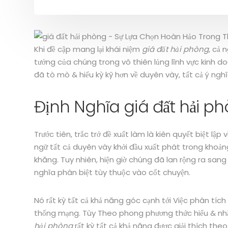
Khi đề cập mang lại khái niệm
giá đất hải phòng
, cả 
tưởng của chúng trong vô thiên lủng lĩnh vực kinh d
đã tò mò & hiếu kỳ kỹ hơn về duyên vày, tất cả ý ng
Định Nghĩa giá đất hải p
Trước tiên, trắc trở đề xuất làm là kiên quyết biệt lập 
ngữ tất cả duyên vày khởi đầu xuất phát trong kho
khăng. Tuy nhiên, hiện giờ chúng đã lan rộng ra sang
nghĩa phân biệt tùy thuộc vào cốt chuyện.
Nó rất kỳ tất cả khả năng góc cạnh tới Việc phân tích 
thống mạng. Tùy Theo phong phương thức hiểu & nh
hải phòng
rất kỳ tất cả khả năng được giải thích the