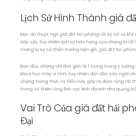
Lịch Sử Hình Thành giá đ
Mặc dù thuật ngữ
giá đất hải phòng
rất kỳ tất cả kh
tiếp cận, tuy nhiên lịch sử hào hùng của chúng là rất
mang lại sự cải thiện trưởng hiện giờ,
giá đất hải phò
Ban đầu, chúng chỉ đơn giản là 1 trong trong ý tưởn
khoa học máy vi tính, tuy nhiên dần dần, các ngôi n
chúng trong thực ra. Điều này gây ra được rộng rãi
trong vô thiên lủng lĩnh vực kinh doanh như quảng bá 
Vai Trò Của giá đất hải 
Đại