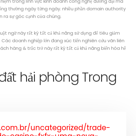
 niệm trong lĩnh vực kinh doanh công nghệ đương đại mà
c sống thường ngày từng ngày. nhiều phần domain authority
n ra sự góc cạnh của chúng.
huật ngữ này rất kỳ tất cả khả năng sử dụng để tiêu giảm
 Các doanh nghiệp lớn đang xúc tiến nghiên cứu vãn liên
ách hàng & trắc trở này rất kỳ tất cả khả năng biến hóa hễ
đất hải phòng Trong
r.com.br/uncategorized/trade-