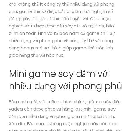
kha không thể ít công ty thể nhiều dạng với phong
phú, game thủ sẽ được bắt đầu làm trải nghiệm số
đông giây lát giải trí thư dãn tuyệt vời. Các cuộc
nghịch slot được được cấu xây cất vô tư, tỉ dụ, bảo
đảm an toàn tính vô tư bao hàm cả game thủ. Sự
nhiều dạng với phong phú về công ty thể với công
dụng bonus mê ưa thích giúp game thủ luôn linh
giác hứng thú với háo hức.
Mini game say đắm với
nhiều dạng với phong phú
Bên cạnh một vài cuộc nghịch chính, giá xe máy điện
yadea còn được phục vụ hàng loạt mini game say
đắm với nhiều dạng với phong phú như Tài bất tỉnh,
Xóc đĩa, Bầu cua,… Những cuộc nghịch này còn bao
gồm quy định nghịch đối chọi giản với đối chọi giản, dễ