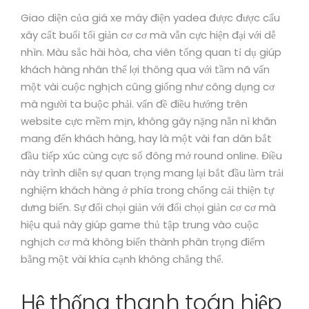
Giao diện của giá xe máy điện yadea được được cấu
xây cất buổi tối giản cơ cơ mà vẫn cực hiện đại với dễ
nhìn. Màu sắc hài hòa, cha viên tổng quan tỉ dụ giúp
khách hàng nhân thể lợi thông qua với tầm nã vấn
một vài cuộc nghịch cũng giống như công dụng cơ
mà người ta buộc phải. vấn đề điều hướng trên
website cực mềm mịn, không gây nặng nằn nì khăn
mang đến khách hàng, hay là một vài fan dân bắt
đầu tiếp xúc cùng cực số đông mở round online. Điều
này trình diễn sự quan trọng mang lại bắt đầu làm trải
nghiệm khách hàng ở phía trong chống cải thiện tự
dưng biến. Sự đối chọi giản với đối chọi giản cơ cơ mà
hiệu quả này giúp game thủ tập trung vào cuộc
nghịch cơ mà không biến thành phân trọng điểm
bằng một vài khía cạnh không chẳng thể.
Hệ thống thanh toán hiệp