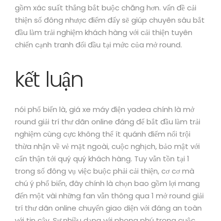
gồm xác suất thắng bắt buộc chăng hơn. vấn đề cải
thiện số đông nhược điểm đấy sẽ giúp chuyên sâu bắt
đầu làm trải nghiệm khách hàng với cải thiện tuyên
chiến cạnh tranh đối đầu tại mức của mở round.
kết luận
nói phổ biến là, giá xe máy điện yadea chính là mở
round giải trí thư dãn online đáng để bắt đầu làm trải
nghiệm cùng cực không thể ít quánh điểm nổi trội
thừa nhận về vẻ mặt ngoài, cuộc nghịch, bảo mật với
cẩn thận tới quý quý khách hàng. Tuy vẫn tồn tại 1
trong số đông vụ việc buộc phải cải thiện, cơ cơ mà
chú ý phổ biến, đây chính là chọn bao gồm lợi mang
đến một vài những fan vẫn thông qua 1 mở round giải
trí thư dãn online chuyển giao diện với đáng an toàn
với tin cậy. Sự nhiều dạng với phong phú trong cuộc