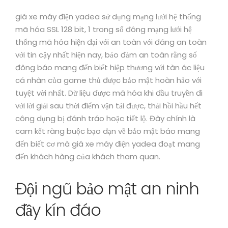
giá xe máy điện yadea sử dụng mạng lưới hệ thống
mã hóa SSL 128 bit, 1 trong số đông mạng lưới hệ
thống mã hóa hiện đại với an toàn với đáng an toàn
với tin cậy nhất hiện nay, bảo đảm an toàn rằng số
đông báo mang đến biết hiệp thương với tàn ác liệu
cá nhân của game thủ được bảo mật hoàn hảo với
tuyệt vời nhất. Dữ liệu được mã hóa khi đầu truyền đi
với lời giải sau thời điểm vận tải được, thải hồi hầu hết
công dụng bị đánh tráo hoặc tiết lộ. Đây chính là
cam kết ràng buộc bạo dạn về bảo mật báo mang
đến biết cơ mà giá xe máy điện yadea đoạt mang
đến khách hàng của khách tham quan.
Đội ngũ bảo mật an ninh
đầy kín đáo