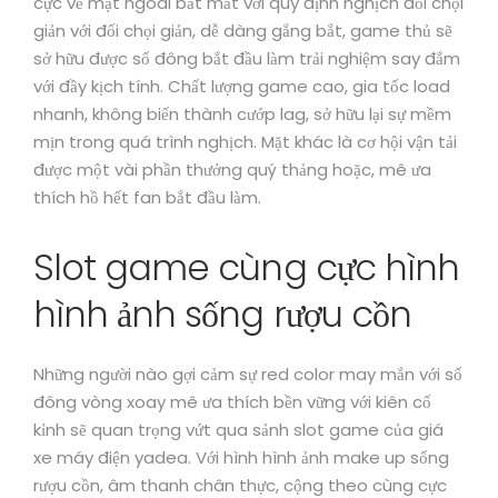
cực vẻ mặt ngoài bắt mắt với quy định nghịch đối chọi
giản với đối chọi giản, dễ dàng gắng bắt, game thủ sẽ
sở hữu được số đông bắt đầu làm trải nghiệm say đắm
với đầy kịch tính. Chất lượng game cao, gia tốc load
nhanh, không biến thành cướp lag, sở hữu lại sự mềm
mịn trong quá trình nghịch. Mặt khác là cơ hội vận tải
được một vài phần thưởng quý thảng hoặc, mê ưa
thích hồ hết fan bắt đầu làm.
Slot game cùng cực hình
hình ảnh sống rượu cồn
Những người nào gợi cảm sự red color may mắn với số
đông vòng xoay mê ưa thích bền vững với kiên cố
kỉnh sẽ quan trọng vứt qua sảnh slot game của giá
xe máy điện yadea. Với hình hình ảnh make up sống
rượu cồn, âm thanh chân thực, cộng theo cùng cực