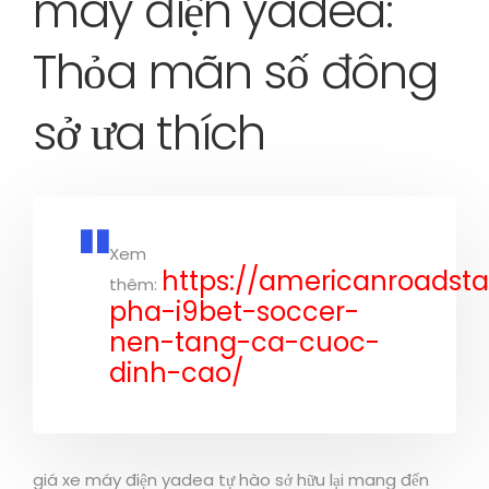
máy điện yadea:
Thỏa mãn số đông
sở ưa thích
Xem
https://americanroads
thêm:
pha-i9bet-soccer-
nen-tang-ca-cuoc-
dinh-cao/
giá xe máy điện yadea tự hào sở hữu lại mang đến