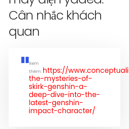
Cân nhắc khách
quan
Xem
https://www.conceptuali
thêm:
the-mysteries-of-
skirk-genshin-a-
deep-dive-into-the-
latest-genshin-
impact-character/