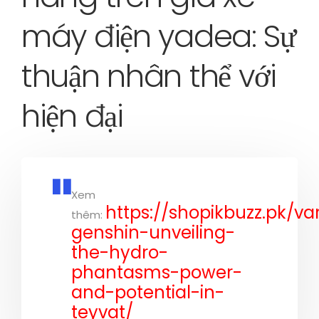
máy điện yadea: Sự
thuận nhân thể với
hiện đại
Xem
https://shopikbuzz.pk/va
thêm:
genshin-unveiling-
the-hydro-
phantasms-power-
and-potential-in-
teyvat/