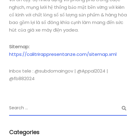
nghịch, mạng lưới hệ thống bảo mật bền vững với kiên
cố kỉnh với chất lỏng số số lượng sản phẩm & hàng hóa
bao gồm lợi là số đông khía cạnh làm mang đến sức
hút của giá xe máy điện yadea.
Sitemap:
https://calitrirappresentanze.com/sitemap.xml
Inbox tele : @subdomaingov | @Appal2024 |
@fb882024
Categories