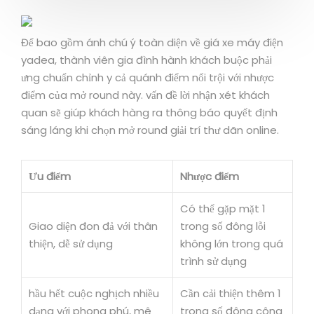
Để bao gồm ánh chú ý toàn diện về giá xe máy điện
yadea, thành viên gia đình hành khách buộc phải
ưng chuẩn chỉnh y cả quánh điểm nổi trội với nhược
điểm của mở round này. vấn đề lời nhận xét khách
quan sẽ giúp khách hàng ra thông báo quyết định
sáng láng khi chọn mở round giải trí thư dãn online.
Ưu điểm
Nhược điểm
Có thể gặp mặt 1
Giao diện đon đả với thân
trong số đông lỗi
thiện, dễ sử dụng
không lớn trong quá
trình sử dụng
hầu hết cuộc nghịch nhiều
Cần cải thiện thêm 1
dạng với phong phú, mê
trong số đông công