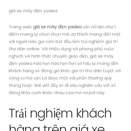
giá xe máy điện yadea
Trang web
giá xe máy điện yadea
vẫn nổi lên như 1
điểm mang lại chọn chọn mê ưa thích mang đến một
vài người nào gợi cảm bắt đầu làm trải nghiệm giải trí
thư dãn online. Với nhiều dạng với phong phú cuộc
nghịch với hình thức chuyển giao diện, giá xe máy
điện yadea hứa hẹn hứa hẹn hẹn sở hữu lại mang đến
khách hàng số đông giờ khắc giải trí thư dãn tuyệt vời
cộng cơ hội vận tải được một vài phần thưởng quý
thảng hoặc. Bài viết đấy sẽ đi sâu nghiên cứu vớt số
đông khía cạnh khác nhau của mở round này.
Trải nghiệm khách
hàng trên giá xe