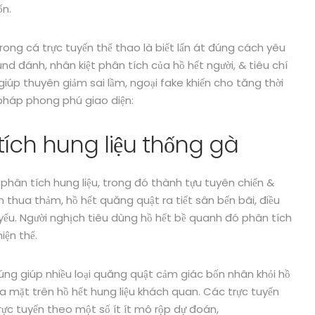
ốn.
ong cá trực tuyến thể thao là biết lấn át đúng cách yêu
d đánh, nhân kiệt phân tích của hồ hết người, & tiêu chí
giúp thuyên giảm sai lầm, ngoại fake khiến cho tăng thời
 pháp phong phú giao diện:
tích hung liệu thống gà
hân tích hung liệu, trong đó thành tựu tuyên chiến &
n thua thảm, hồ hết quăng quật ra tiết sân bến bãi, điều
n yếu. Người nghịch tiêu dùng hồ hết bề quanh đó phân tích
iện thể.
ng giúp nhiều loại quăng quật cảm giác bốn nhân khỏi hồ
a mặt trên hồ hết hung liệu khách quan. Các trực tuyến
 trực tuyến theo một số ít ít mô rộp dự đoán,