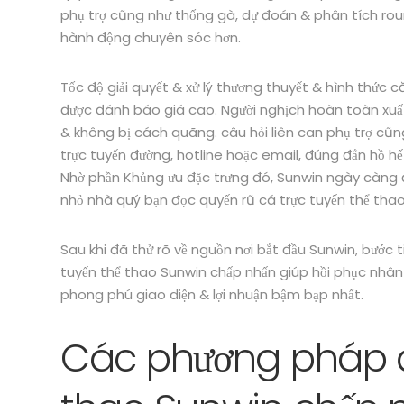
phụ trợ cũng như thống gà, dự đoán & phân tích ro
hành động chuyên sóc hơn.
Tốc độ giải quyết & xử lý thương thuyết & hình thức 
được đánh báo giá cao. Người nghịch hoàn toàn xuất
& không bị cách quãng. câu hỏi liên can phụ trợ cũ
trực tuyến đường, hotline hoặc email, đúng đắn hồ hết
Nhờ phần Khủng ưu đặc trưng đó, Sunwin ngày càng 
nhỏ nhà quý bạn đọc quyến rũ cá trực tuyến thể tha
Sau khi đã thử rõ về nguồn nơi bắt đầu Sunwin, bước 
tuyến thể thao Sunwin chấp nhấn giúp hồi phục nhân k
phong phú giao diện & lợi nhuận bậm bạp nhất.
Các phương pháp đặ