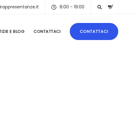
irappresentanze.it
8:00 - 19:00
IZIE E BLOG
CONTATTACI
CONTATTACI