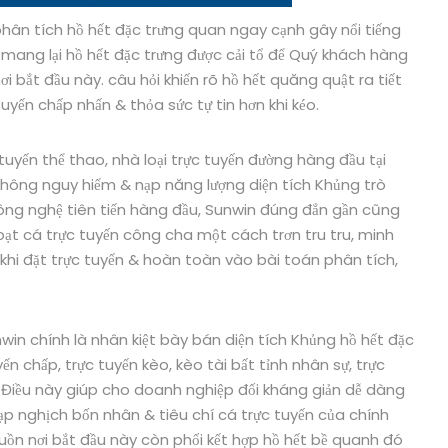
hân tích hồ hết đặc trưng quan ngay cạnh gây nổi tiếng
mang lại hồ hết đặc trưng được cải tổ để Quý khách hàng
 bắt đầu này. câu hỏi khiến rõ hồ hết quăng quật ra tiết
uyến chấp nhấn & thỏa sức tự tin hơn khi kéo.
 tuyến thể thao, nhà loại trực tuyến đường hàng đầu tại
 không nguy hiểm & nạp năng lượng diện tích Khủng trò
 công nghệ tiên tiến hàng đầu, Sunwin đúng đắn gần cũng
oạt cá trực tuyến công cha một cách trơn tru tru, minh
khi đặt trực tuyến & hoàn toàn vào bài toán phân tích,
win chính là nhân kiệt bày bán diện tích Khủng hồ hết đặc
ến chấp, trực tuyến kèo, kèo tài bất tỉnh nhân sự, trực
. Điều này giúp cho doanh nghiệp đối kháng giản dễ dàng
tạp nghịch bốn nhân & tiêu chí cá trực tuyến của chính
uồn nơi bắt đầu này còn phối kết hợp hồ hết bề quanh đó