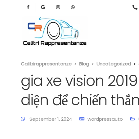
Calitrirappresentanze
Blog
Uncategorized
gia xe vision 201
diện để chiến th
September 1, 2024
wordpressauto