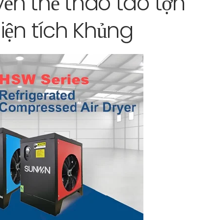
yến thể thao táo tợn
iện tích Khủng