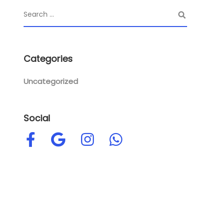
Categories
Uncategorized
Social