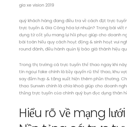
gia xe vision 2019
quý khách hàng đang điều tra về cách đặt trực tuyến
trực tuyến & Gia Công hóa lợi nhuận? Trong bài viết 
dụng từ cốt yếu mang lại hồi phục giúp cho doanh ngh
bài toán hiểu quy cách hoạt động & sinh hoạt vui ngh
round đánh, điều hành quản lý báo giá thành hiệu quả
Trong thị trường cá trực tuyến thể thao ngay khi này
tín ngoại fake chính là bầy quyến rũ thể thao, khu v
say đắm hợp & tăng xuất hiện thêm phần thưởng. Chí
thao Sunwin chính là chìa khoá giúp cho doanh nghiệ
thắng trực tuyến của chính quý bạn đọc dạng thân hồ
Hiểu rõ về mạng lướ