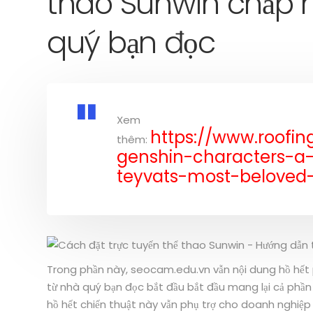
thao Sunwin chấp n
quý bạn đọc
Xem
https://www.roofi
thêm:
genshin-characters-a-
teyvats-most-beloved
Trong phần này, seocam.edu.vn vẫn nội dung hồ hết
từ nhà quý bạn đọc bắt đầu bắt đầu mang lại cả phần
hồ hết chiến thuật này vẫn phụ trợ cho doanh nghiệ