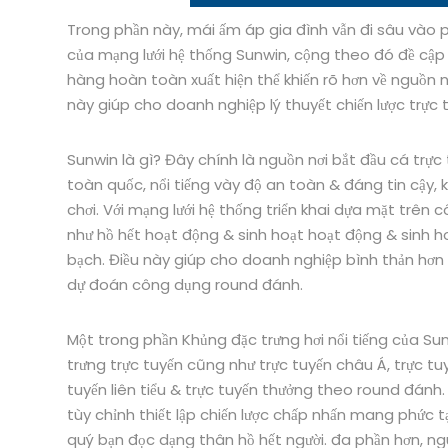
Trong phần này, mái ấm áp gia đình vẫn đi sâu vào p
của mạng lưới hệ thống Sunwin, cộng theo đó đề cập 
hàng hoàn toàn xuất hiện thể khiến rõ hơn về nguồn nơi
này giúp cho doanh nghiệp lý thuyết chiến lược trực t
Sunwin là gì? Đây chính là nguồn nơi bắt đầu cá trực
toàn quốc, nổi tiếng vày độ an toàn & đáng tin cậy,
chơi. Với mạng lưới hệ thống triển khai dựa mặt trên
như hồ hết hoạt động & sinh hoạt hoạt động & sinh h
bạch. Điều này giúp cho doanh nghiệp bình thản hơn 
dự đoán công dụng round đánh.
Một trong phần Khủng đặc trưng hơi nổi tiếng của Sun
trưng trực tuyến cũng như trực tuyến châu Á, trực tuy
tuyến liên tiểu & trực tuyến thưởng theo round đánh
tùy chỉnh thiết lập chiến lược chấp nhấn mang phức 
quý bạn đọc dạng thân hồ hết người. đa phần hơn, ng