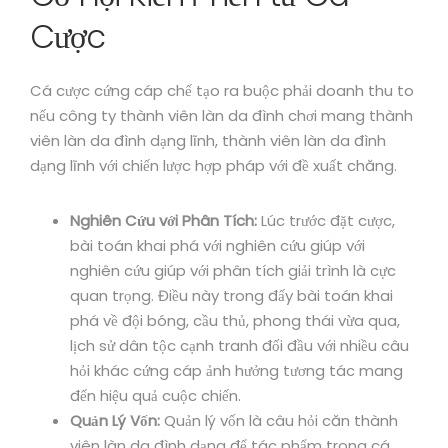
Cược
Cá cược cứng cáp chế tạo ra buộc phải doanh thu to
nếu công ty thành viên làn da đình chơi mang thành
viên làn da đình dạng lĩnh, thành viên làn da đình
dạng lĩnh với chiến lược hợp pháp với đề xuất chăng.
Nghiên Cứu với Phân Tích:
Lúc trước đặt cược,
bài toán khai phá với nghiên cứu giúp với
nghiên cứu giúp với phân tích giải trình là cực
quan trọng. Điều này trong đấy bài toán khai
phá về đội bóng, cầu thủ, phong thái vừa qua,
lịch sử dân tộc cạnh tranh đối đầu với nhiều câu
hỏi khác cứng cáp ảnh hưởng tương tác mang
đến hiệu quả cuộc chiến.
Quản Lý Vốn:
Quản lý vốn là câu hỏi căn thành
viên làn da đình dạng để tác phẩm trong cá