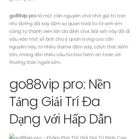
go88vip pro
là một căn nguyên chơi nhởi giải trí trực
nhỏ đường đã say đắm sự quan hoài to từ anh em
công ty thành viên làn da đình chơi. Bài viết này đã đi
sâu vào một số ánh chú ý quan trọng của căn
nguyên này, từ nhiều Game đắm say, cách thức kiếm
tiền, mang đến nhiều câu hỏi bảo hiểm an toàn với
thưởng thức người sắm.
go88vip pro: Nền
Tảng Giải Trí Đa
Dạng với Hấp Dẫn