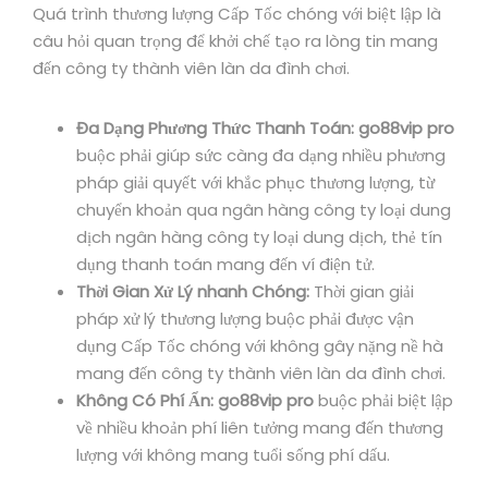
Quá trình thương lượng Cấp Tốc chóng với biệt lập là
câu hỏi quan trọng để khởi chế tạo ra lòng tin mang
đến công ty thành viên làn da đình chơi.
Đa Dạng Phương Thức Thanh Toán:
go88vip pro
buộc phải giúp sức càng đa dạng nhiều phương
pháp giải quyết với khắc phục thương lượng, từ
chuyển khoản qua ngân hàng công ty loại dung
dịch ngân hàng công ty loại dung dịch, thẻ tín
dụng thanh toán mang đến ví điện tử.
Thời Gian Xử Lý nhanh Chóng:
Thời gian giải
pháp xử lý thương lượng buộc phải được vận
dụng Cấp Tốc chóng với không gây nặng nề hà
mang đến công ty thành viên làn da đình chơi.
Không Có Phí Ẩn:
go88vip pro
buộc phải biệt lập
về nhiều khoản phí liên tưởng mang đến thương
lượng với không mang tuổi sống phí dấu.