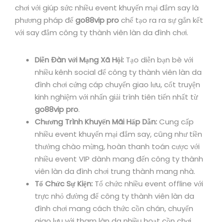
chơi với giúp sức nhiều event khuyến mại đắm say là
phương pháp để
go88vip pro
chế tạo ra ra sự gắn kết
với say đắm công ty thành viên làn da đình chơi.
Diễn Đàn với Mạng Xã Hội:
Tạo diễn bạn bè với
nhiều kênh social để công ty thành viên làn da
đình chơi cứng cáp chuyển giao lưu, cốt truyện
kinh nghiệm với nhấn giải trình tiên tiến nhất từ
go88vip pro
.
Chương Trình Khuyến Mãi Hấp Dẫn:
Cung cấp
nhiều event khuyến mại đắm say, cũng như tiền
thưởng chào mừng, hoàn thanh toán cược với
nhiều event VIP dành mang đến công ty thành
viên làn da đình chơi trung thành mang nhà.
Tổ Chức Sự Kiện:
Tổ chức nhiều event offline với
trực nhỏ đường để công ty thành viên làn da
đình chơi mang cách thức cồn chán, chuyển
giao lưu với tham làn da nhiều hoạt cồn chơi