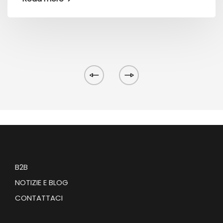
B2B
NOTIZIE E BLOG
CONTATTACI