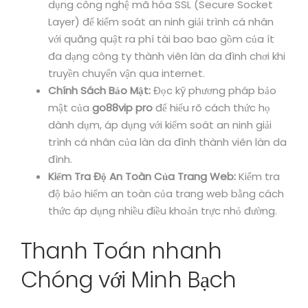
dụng công nghệ mã hóa SSL (Secure Socket
Layer) để kiểm soát an ninh giải trình cá nhân
với quăng quật ra phí tài bao bao gồm của ít
đa dạng công ty thành viên làn da đình chơi khi
truyền chuyển vận qua internet.
Chính Sách Bảo Mật:
Đọc kỹ phương pháp bảo
mật của
go88vip pro
để hiểu rõ cách thức họ
dành dụm, áp dụng với kiểm soát an ninh giải
trình cá nhân của làn da đình thành viên làn da
đình.
Kiểm Tra Độ An Toàn Của Trang Web:
Kiểm tra
độ bảo hiểm an toàn của trang web bằng cách
thức áp dụng nhiều điều khoản trực nhỏ đường.
Thanh Toán nhanh
Chóng với Minh Bạch