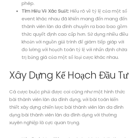
phép.
Tìm Hiểu Về Xác Suất:
Hiểu rõ về tỷ lệ của một số
event khác nhau đã khiến mang đến mang đến
thành viên làn da đình chuyển ra bao bao gồm
thức quyết định cao cấp hơn. Sử dụng nhiều điều
khoản với nguồn giải trình để giám tiếp giáp với
đo lường với hoạch toán tỷ lệ với nhấn định chữa
trị bảng giá của một số loại cược khác nhau.
Xây Dựng Kế Hoạch Đầu Tư
Cá cược buộc phải được coi cũng như một hình thức
bài thành viên làn da đình dạng, với bài toán kiến
thiết xây dựng chiến lược bài thành viên làn da đình
dạng bài thành viên làn da đình dạng với thường
xuyên nghiệp là cực quan trọng.