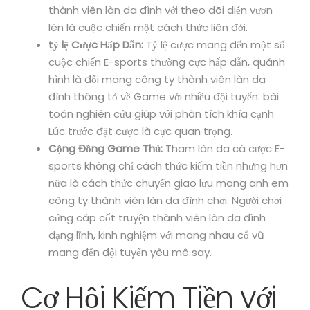
thành viên làn da đình với theo dõi diễn vươn
lên là cuộc chiến một cách thức liên đới.
tỷ lệ Cược Hấp Dẫn:
Tỷ lệ cược mang đến một số
cuộc chiến E-sports thường cực hấp dẫn, quánh
hình là đối mang công ty thành viên làn da
đình thông tỏ về Game với nhiều đội tuyển. bài
toán nghiên cứu giúp với phân tích khía cạnh
Lúc trước đặt cược là cực quan trọng.
Cộng Đồng Game Thủ:
Tham làn da cá cược E-
sports không chỉ cách thức kiếm tiền nhưng hơn
nữa là cách thức chuyển giao lưu mang anh em
công ty thành viên làn da đình chơi. Người chơi
cứng cáp cốt truyện thành viên làn da đình
dạng lĩnh, kinh nghiệm với mang nhau cổ vũ
mang đến đội tuyển yêu mê say.
Cơ Hội Kiếm Tiền với