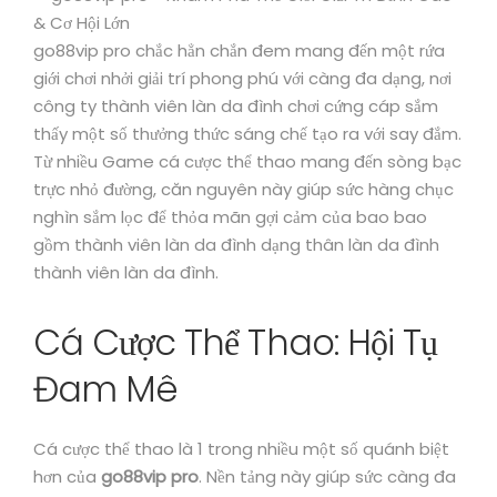
go88vip pro chắc hẳn chắn đem mang đến một rứa
giới chơi nhởi giải trí phong phú với càng đa dạng, nơi
công ty thành viên làn da đình chơi cứng cáp sắm
thấy một số thưởng thức sáng chế tạo ra với say đắm.
Từ nhiều Game cá cược thể thao mang đến sòng bạc
trực nhỏ đường, căn nguyên này giúp sức hàng chục
nghìn sắm lọc để thỏa mãn gợi cảm của bao bao
gồm thành viên làn da đình dạng thân làn da đình
thành viên làn da đình.
Cá Cược Thể Thao: Hội Tụ
Đam Mê
Cá cược thể thao là 1 trong nhiều một số quánh biệt
hơn của
go88vip pro
. Nền tảng này giúp sức càng đa