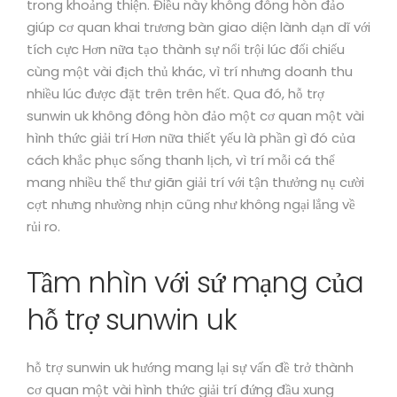
trong khoảng thiện. Điều này không đông hòn đảo
giúp cơ quan khai trương bàn giao diện lành dạn dĩ với
tích cực Hơn nữa tạo thành sự nổi trội lúc đối chiếu
cùng một vài địch thủ khác, vì trí nhưng doanh thu
nhiều lúc được đặt trên trên hết. Qua đó, hỗ trợ
sunwin uk không đông hòn đảo một cơ quan một vài
hình thức giải trí Hơn nữa thiết yếu là phần gì đó của
cách khắc phục sống thanh lịch, vì trí mỗi cá thể
mang nhiều thể thư giãn giải trí với tận thưởng nụ cười
cợt nhưng nhường nhịn cũng như không ngại lắng về
rủi ro.
Tầm nhìn với sứ mạng của
hỗ trợ sunwin uk
hỗ trợ sunwin uk hướng mang lại sự vấn đề trở thành
cơ quan một vài hình thức giải trí đứng đầu xung