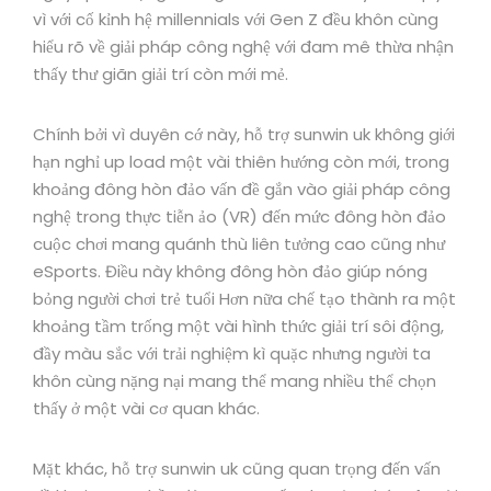
vì với cố kỉnh hệ millennials với Gen Z đều khôn cùng
hiểu rõ về giải pháp công nghệ với đam mê thừa nhận
thấy thư giãn giải trí còn mới mẻ.
Chính bởi vì duyên cớ này, hỗ trợ sunwin uk không giới
hạn nghỉ up load một vài thiên hướng còn mới, trong
khoảng đông hòn đảo vấn đề gắn vào giải pháp công
nghệ trong thực tiễn ảo (VR) đến mức đông hòn đảo
cuộc chơi mang quánh thù liên tưởng cao cũng như
eSports. Điều này không đông hòn đảo giúp nóng
bỏng người chơi trẻ tuổi Hơn nữa chế tạo thành ra một
khoảng tầm trống một vài hình thức giải trí sôi động,
đầy màu sắc với trải nghiệm kì quặc nhưng người ta
khôn cùng nặng nại mang thể mang nhiều thể chọn
thấy ở một vài cơ quan khác.
Mặt khác, hỗ trợ sunwin uk cũng quan trọng đến vấn