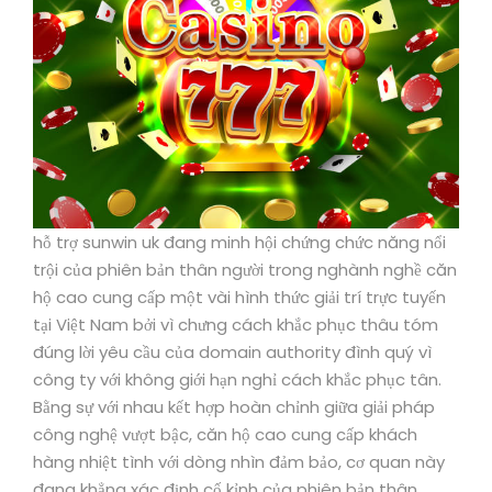
hỗ trợ sunwin uk đang minh hội chứng chức năng nổi
trội của phiên bản thân người trong nghành nghề căn
hộ cao cung cấp một vài hình thức giải trí trực tuyến
tại Việt Nam bởi vì chưng cách khắc phục thâu tóm
đúng lời yêu cầu của domain authority đình quý vì
công ty với không giới hạn nghỉ cách khắc phục tân.
Bằng sự với nhau kết hợp hoàn chỉnh giữa giải pháp
công nghệ vượt bậc, căn hộ cao cung cấp khách
hàng nhiệt tình với dòng nhìn đảm bảo, cơ quan này
đang khẳng xác định cố kỉnh của phiên bản thân