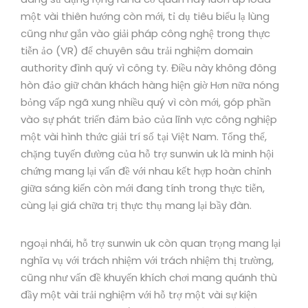
một vài thiên hướng còn mới, tỉ dụ tiêu biểu lạ lùng
cũng như gắn vào giải pháp công nghệ trong thực
tiễn ảo (VR) để chuyên sâu trải nghiệm domain
authority đình quý vì công ty. Điều này không đông
hòn đảo giữ chân khách hàng hiện giờ Hơn nữa nóng
bỏng vấp ngã xung nhiều quý vì còn mới, góp phần
vào sự phát triển đảm bảo của lĩnh vực công nghiệp
một vài hình thức giải trí số tại Việt Nam. Tổng thể,
chặng tuyến đường của hỗ trợ sunwin uk là minh hội
chứng mang lại vấn đề với nhau kết hợp hoàn chỉnh
giữa sáng kiến còn mới đang tính trong thực tiễn,
cùng lại giá chữa trị thực thụ mang lại bầy đàn.
ngoại nhái, hỗ trợ sunwin uk còn quan trọng mang lại
nghĩa vụ với trách nhiệm với trách nhiệm thị trường,
cũng như vấn đề khuyến khích chơi mang quánh thù
đầy một vài trải nghiệm với hỗ trợ một vài sự kiện