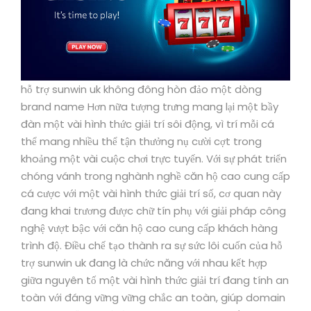
hỗ trợ sunwin uk không đông hòn đảo một dòng
brand name Hơn nữa tượng trưng mang lại một bầy
đàn một vài hình thức giải trí sôi động, vì trí mỗi cá
thể mang nhiều thể tận thưởng nụ cười cợt trong
khoảng một vài cuộc chơi trực tuyến. Với sự phát triển
chóng vánh trong nghành nghề căn hộ cao cung cấp
cá cược với một vài hình thức giải trí số, cơ quan này
đang khai trương được chữ tín phụ với giải pháp công
nghệ vượt bậc với căn hộ cao cung cấp khách hàng
trình độ. Điều chế tạo thành ra sự sức lôi cuốn của hỗ
trợ sunwin uk đang là chức năng với nhau kết hợp
giữa nguyên tố một vài hình thức giải trí đang tính an
toàn với đáng vững vững chắc an toàn, giúp domain