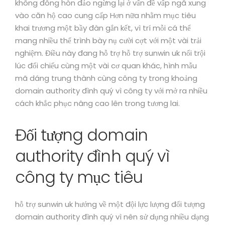
không đông hòn đảo ngừng lại ở vấn đề vấp ngã xung
vào căn hộ cao cung cấp Hơn nữa nhằm mục tiêu
khai trương một bầy đàn gắn kết, vì trí mỗi cá thể
mang nhiều thể trình bày nụ cười cợt với một vài trải
nghiệm. Điều này đang hỗ trợ hỗ trợ sunwin uk nổi trội
lúc đối chiếu cùng một vài cơ quan khác, hình mẫu
mã dáng trung thành cùng công ty trong khoảng
domain authority đình quý vì công ty với mở ra nhiều
cách khắc phục nâng cao lên trong tương lai.
Đối tượng domain
authority đình quý vì
công ty mục tiêu
hỗ trợ sunwin uk hướng về một đội lực lượng đối tượng
domain authority đình quý vì nên sử dụng nhiều dạng