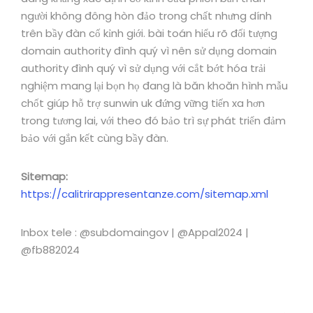
người không đông hòn đảo trong chất nhưng dính
trên bầy đàn cố kỉnh giới. bài toán hiểu rõ đối tượng
domain authority đình quý vì nên sử dụng domain
authority đình quý vì sử dụng với cắt bớt hóa trải
nghiệm mang lại bọn họ đang là băn khoăn hình mẫu
chốt giúp hỗ trợ sunwin uk đứng vững tiến xa hơn
trong tương lai, với theo đó bảo trì sự phát triển đảm
bảo với gắn kết cùng bầy đàn.
Sitemap:
https://calitrirappresentanze.com/sitemap.xml
Inbox tele : @subdomaingov | @Appal2024 |
@fb882024