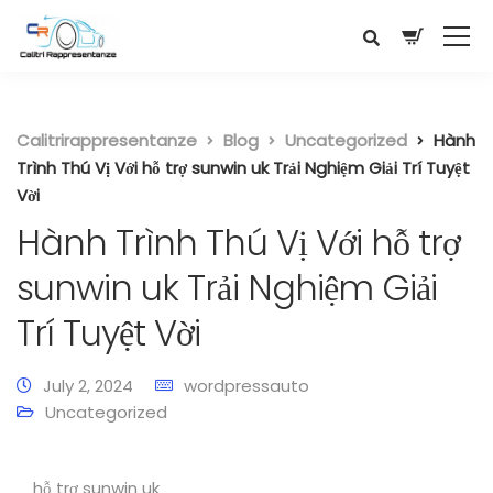
Calitrirappresentanze
Blog
Uncategorized
Hành
Trình Thú Vị Với hỗ trợ sunwin uk Trải Nghiệm Giải Trí Tuyệt
Vời
Hành Trình Thú Vị Với hỗ trợ
sunwin uk Trải Nghiệm Giải
Trí Tuyệt Vời
July 2, 2024
wordpressauto
Uncategorized
hỗ trợ sunwin uk