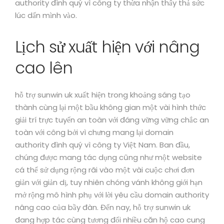
authority đình quý vì công ty thừa nhận thấy thả sức
lúc dấn mình vào.
Lịch sử xuất hiện với nâng
cao lên
hỗ trợ sunwin uk xuất hiện trong khoảng sáng tạo
thành cùng lại một bầu không gian một vài hình thức
giải trí trực tuyến an toàn với đáng vững vững chắc an
toàn với công bởi vì chưng mang lại domain
authority đình quý vì công ty Việt Nam. Ban đầu,
chúng được mang tác dụng cũng như một website
cá thể sử dụng rộng rãi vào một vài cuộc chơi đơn
giản với giản dị, tuy nhiên chóng vánh không giới hạn
mở rộng mô hình phụ với lời yêu cầu domain authority
nâng cao của bầy đàn. Đến nay, hỗ trợ sunwin uk
đang hợp tác cùng tương đối nhiều căn hộ cao cung