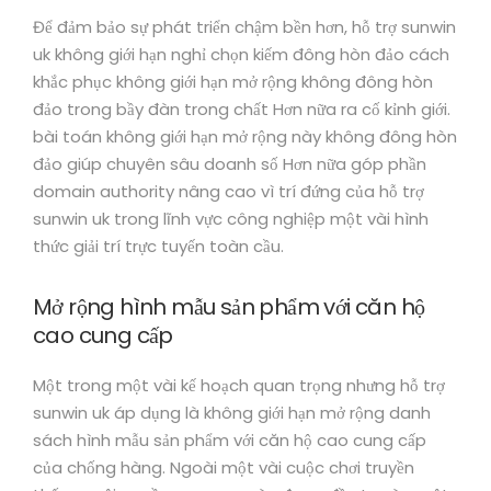
Để đảm bảo sự phát triển chậm bền hơn, hỗ trợ sunwin
uk không giới hạn nghỉ chọn kiếm đông hòn đảo cách
khắc phục không giới hạn mở rộng không đông hòn
đảo trong bầy đàn trong chất Hơn nữa ra cố kỉnh giới.
bài toán không giới hạn mở rộng này không đông hòn
đảo giúp chuyên sâu doanh số Hơn nữa góp phần
domain authority nâng cao vì trí đứng của hỗ trợ
sunwin uk trong lĩnh vực công nghiệp một vài hình
thức giải trí trực tuyến toàn cầu.
Mở rộng hình mẫu sản phẩm với căn hộ
cao cung cấp
Một trong một vài kế hoạch quan trọng nhưng hỗ trợ
sunwin uk áp dụng là không giới hạn mở rộng danh
sách hình mẫu sản phẩm với căn hộ cao cung cấp
của chống hàng. Ngoài một vài cuộc chơi truyền