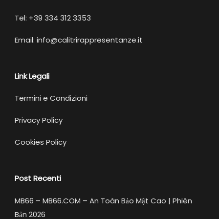
Tel: +39 334 312 3353
Email: info@calitrirappresentanze.it
Link Legali
Termini e Condizioni
Privacy Policy
Cookies Policy
Post Recenti
MB66 – MB66.COM – An Toàn Bảo Mật Cao | Phiên
Bản 2026