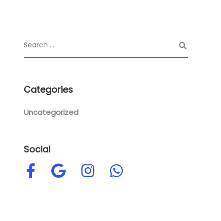
Categories
Uncategorized
Social