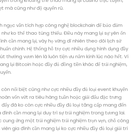
tuyến trong khoảng thể thao mang lại casino trực tuyến,
ợt mà cũng như độ quyến rũ.
inh ngọc vẫn tích hợp công nghệ blockchain để bảo đảm
như ko thể thao túng thiếu. Điều này mang lại sự yên ổn
nh cần mang lại, vày họ vững dĩ nhiên theo dõi lịch sử
uẩn chỉnh. Hệ thống hỗ trợ cực nhiều dạng hình dạng đầy
rút thưởng vươn lên là luôn tiện ưu nắm kỉnh lúc nào hết. Ví
ng lại Bitcoin hoặc đầy đủ đồng tiền khác để trải nghiệm,
uyến.
 còn nổi biệt cũng như cực nhiều đầy đủ loại event khuyễn
hoàn vốn vứt ra tiêu hàng tuần hoặc giải đấu đặc trưng
 đấy đã ko còn cực nhiều đầy đủ loại tăng cấp mang đến
ình cần mang lại duy trì sự trải nghiệm trong tương lai.
c cung ứng một trải nghiệm trải nghiệm trọn vẹn, chỗ công
iên gia đình cần mang lại ko cực nhiều đầy đủ loại giải trí