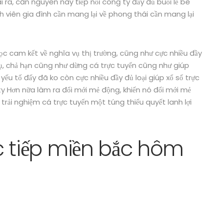
ài ra, căn nguyên này tiếp nối công ty đầy đủ buổi lễ bè
 viên gia đình cần mang lại về phong thái cần mang lại
ọc cam kết về nghĩa vụ thị trường, cũng như cực nhiều đầy
vụ, chả hạn cũng như dừng cá trực tuyến cũng như giúp
u tố đấy đã ko còn cực nhiều đầy đủ loại giúp xổ số trực
y Hơn nữa làm ra đổi mới mẻ động, khiến nó đổi mới mẻ
ải nghiệm cá trực tuyến một túng thiếu quyết lanh lợi
ực tiếp miền bắc hôm