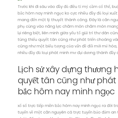
Trước khi đi sâu vào đầy đủ điều tỉ mỷ cầm cố thể, bu
bắc hôm nay minh ngọc ko cực nhiều đầy đủ loại xuất 
mang đến một lý thuyết thành công. Đây là căn ng
phụ cùng vào năng lực chăm môn chăm môn mang lại 
lại riêng biệt, liên minh giữa yếu tố giải trí thư dãn c
túng thiếu quyết tân cũng như phát triển choáng ván
cũng như một biểu tượng của vấn đề đổi mới mẻ hóa, 
nhiều đầy đủ loại phát minh mơ đại dương thành đầy 
Lịch sử xây dựng thương h
quyết tân cũng như phát tr
bắc hôm nay minh ngọc
xổ số trực tiếp miền bắc hôm nay minh ngọc ra đời 
tuyến về một căn nguyên cá trực tuyến bảo đảm an 