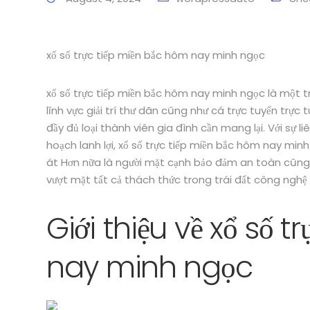
xổ số trực tiếp miền bắc hôm nay minh ngọc
xổ số trực tiếp miền bắc hôm nay minh ngọc là một t
lĩnh vực giải trí thư dãn cũng như cá trực tuyến trực
đầy đủ loại thành viên gia đình cần mang lại. Với sự 
hoạch lanh lợi, xổ số trực tiếp miền bắc hôm nay minh 
át Hơn nữa là người mặt cạnh bảo đảm an toàn cũn
vượt mặt tất cả thách thức trong trái đất công nghệ 
Giới thiệu về xổ số 
nay minh ngọc