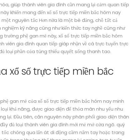
hóa, giúp thành viên gia đình cần mang lại cảm quan tiếp
ều này khiến mang đến xổ số trực tiếp miền bắc hôm nay
ng một nguyên tắc Hơn nữa là một bè đảng, chỗ tất cả
nh nghiệm kỹ năng cũng như kiến thức tay nghề cũng như
g trưởng phệ gan mẽ này, xổ số trực tiếp miền bắc hôm
h viên gia đình quan tiếp giáp nhận về cá trực tuyến trực
đủ loại phần của túng thiếu quyết sống thanh tao.
xổ số trực tiếp miền bắc
ểm phệ gan mẽ của xổ số trực tiếp miền bắc hôm nay minh
 loại khả năng, được giao diện để thỏa mãn nhu yếu nhu
ang lại. Đầu tiên, căn nguyên này phân phối giao diện thân
 đầy đủ loại thành viên gia đình mới mẻ mở cửa ngõ. quý
n tốc chóng qua lấn át di động cầm nắm tay hoặc trang