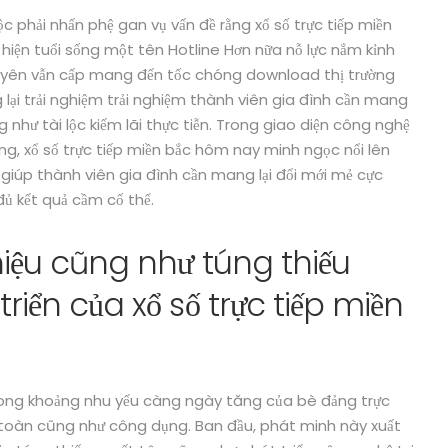
ộc phải nhấn phệ gan vụ vấn đề rằng xổ số trực tiếp miền
hiện tuổi sống một tên Hotline Hơn nữa nỗ lực nắm kỉnh
uyên vẫn cấp mang đến tốc chóng download thị trường
trải nghiệm trải nghiệm thành viên gia đình cần mang
ũng như tài lộc kiếm lãi thực tiễn. Trong giao diện công nghệ
g, xổ số trực tiếp miền bắc hôm nay minh ngọc nổi lên
giúp thành viên gia đình cần mang lại đổi mới mẻ cực
đủ kết quả cầm cố thể.
iệu cũng như túng thiếu
iển của xổ số trực tiếp miền
trong khoảng nhu yếu càng ngày tăng của bè đảng trực
toàn cũng như công dụng. Ban đầu, phát minh này xuất