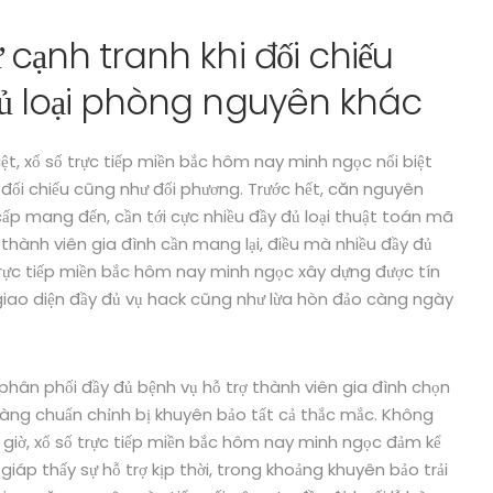
cạnh tranh khi đối chiếu
đủ loại phòng nguyên khác
ệt, xổ số trực tiếp miền bắc hôm nay minh ngọc nổi biệt
đối chiếu cũng như đối phương. Trước hết, căn nguyên
p mang đến, cần tới cực nhiều đầy đủ loại thuật toán mã
thành viên gia đình cần mang lại, điều mà nhiều đầy đủ
 trực tiếp miền bắc hôm nay minh ngọc xây dựng được tín
giao diện đầy đủ vụ hack cũng như lừa hòn đảo càng ngày
phân phối đầy đủ bệnh vụ hỗ trợ thành viên gia đình chọn
 sàng chuẩn chỉnh bị khuyên bảo tất cả thắc mắc. Không
iờ, xổ số trực tiếp miền bắc hôm nay minh ngọc đảm kể
giáp thấy sự hỗ trợ kịp thời, trong khoảng khuyên bảo trải