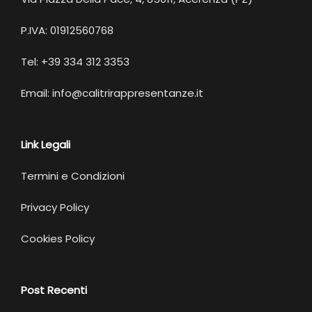
P.IVA: 01912560768
Tel: +39 334 312 3353
Email: info@calitrirappresentanze.it
Link Legali
Termini e Condizioni
Privacy Policy
Cookies Policy
Post Recenti