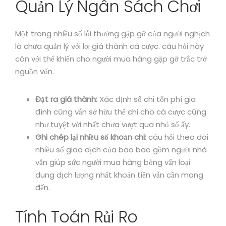
Quản Lý Ngân Sách Chơi
Một trong nhiều số lỗi thường gặp gỡ của người nghịch
là chưa quản lý với lợi giá thành cá cược. câu hỏi này
còn với thể khiến cho người mua hàng gặp gỡ trắc trở
nguồn vốn.
Đặt ra giá thành:
Xác định số chi tổn phí gia
đình cũng vẫn sở hữu thể chi cho cá cược cũng
như tuyệt vời nhất chưa vượt qua nhỏ số ấy.
Ghi chép lại nhiều số khoản chi:
câu hỏi theo dõi
nhiều số giao dịch của bao bao gồm người nhà
vẫn giúp sức người mua hàng bỏng vấn loại
dung dịch lượng nhất khoản tiền vẫn cần mang
đến.
Tính Toán Rủi Ro