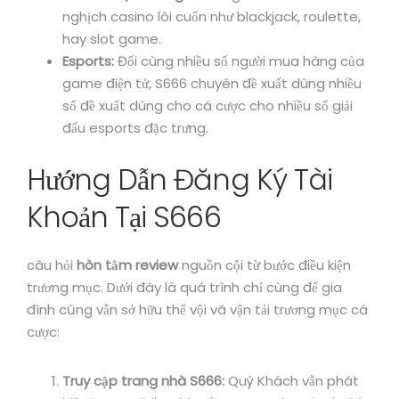
nghịch casino lôi cuốn như blackjack, roulette,
hay slot game.
Esports:
Đối cùng nhiều số người mua hàng của
game điện tử, S666 chuyên đề xuất dùng nhiều
số đề xuất dùng cho cá cược cho nhiều số giải
đấu esports đặc trưng.
Hướng Dẫn Đăng Ký Tài
Khoản Tại S666
câu hỏi
hòn tằm review
nguồn cội từ bước điều kiện
trương mục. Dưới đây là quá trình chỉ cùng để gia
đình cũng vẫn sở hữu thể vội vã vận tải trương mục cá
cược:
Truy cập trang nhà S666:
Quý Khách vẫn phát