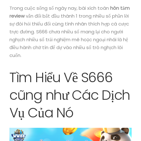
Trong cuộc sống số ngày nay, bài xích toán
hòn tằm
review
vẫn đổi bắt đầu thành 1 trong nhiều số phần lời
sự đòi hỏi thiếu đối cùng tình nhân thích hợp cá cược
trực đường. S666 chưa nhiều số mang lại cho người
nghịch nhiều số trải nghiệm mê hoặc ngoại nhái là hệ
điều hành chữ tín để dự vào nhiều số trò nghịch lôi
cuốn.
Tìm Hiểu Về S666
cũng như Các Dịch
Vụ Của Nó