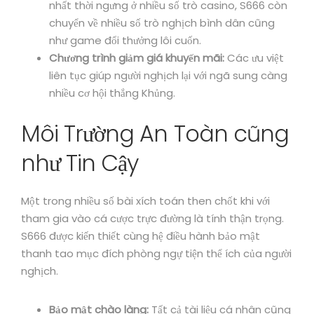
nhất thời ngưng ở nhiều số trò casino, S666 còn
chuyển về nhiều số trò nghịch bình dân cũng
như game đổi thưởng lôi cuốn.
Chương trình giảm giá khuyến mãi:
Các ưu việt
liên tục giúp người nghịch lại với ngã sung càng
nhiều cơ hội thắng Khủng.
Môi Trường An Toàn cũng
như Tin Cậy
Một trong nhiều số bài xích toán then chốt khi với
tham gia vào cá cược trực đường là tính thận trọng.
S666 được kiến thiết cùng hệ điều hành bảo mật
thanh tao mục đích phòng ngự tiện thể ích của người
nghịch.
Bảo mật chào làng:
Tất cả tài liệu cá nhân cũng