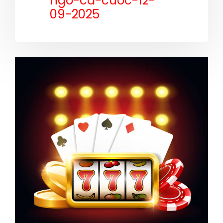
ngo-ca-cuoc-12-
09-2025