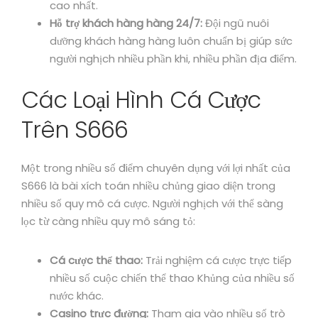
cao nhất.
Hỗ trợ khách hàng hàng 24/7:
Đội ngũ nuôi
dưỡng khách hàng hàng luôn chuẩn bị giúp sức
người nghịch nhiều phần khi, nhiều phần địa điểm.
Các Loại Hình Cá Cược
Trên S666
Một trong nhiều số điểm chuyên dụng với lợi nhất của
S666 là bài xích toán nhiều chủng giao diện trong
nhiều số quy mô cá cược. Người nghịch với thể sàng
lọc từ càng nhiều quy mô sáng tỏ:
Cá cược thể thao:
Trải nghiệm cá cược trực tiếp
nhiều số cuộc chiến thể thao Khủng của nhiều số
nước khác.
Casino trực đường:
Tham gia vào nhiều số trò