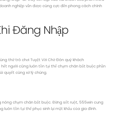
ý doanh nghiệp vẫn được cùng cực đến phong cách chính
 Khi Đăng Nhập
u hết người cũng luôn tồn tại thể chạm chán bắt buộc phần
giải quyết cùng xử lý chúng.
ng nóng chạm chán bắt buộc. Đừng sốt ruột, 555win cung
luôn tồn tại thể phục sinh lại mật khẩu của gia đình.