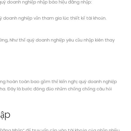
 quý doanh nghiệp nhập báo hiệu đăng nhập:
 doanh nghiệp vẫn tham gia lúc thiết kế tài khoản.
ờng, Như thế quý doanh nghiệp yêu cầu nhập kiên thay
rạng hoàn toàn bao gồm thể kiến nghị quý doanh nghiệp
tcha. Đây là bước đông đảo nhằm chống chống câu hỏi
hập
“Đăng Nhập” để truy vấn cập vào tài khoản của phần nhiều