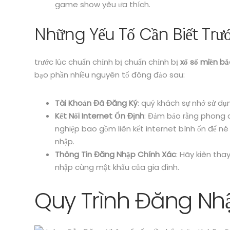
game show yêu ưa thích.
Những Yếu Tố Cần Biết Tr
trước lúc chuẩn chỉnh bị chuẩn chỉnh bị
xổ số miền bắ
bạo phần nhiều nguyên tố đông đảo sau:
Tài Khoản Đã Đăng Ký
: quý khách sự nhớ sử dụ
Kết Nối Internet Ổn Định
: Đảm bảo rằng phong
nghiệp bao gồm liên kết internet bình ổn để n
nhập.
Thông Tin Đăng Nhập Chính Xác
: Hãy kiên th
nhập cùng mật khẩu của gia đình.
Quy Trình Đăng Nh