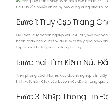
Sau lúc vẫn chuẩn chỉnh bị, hãy cùng cùng nhau cảm 
Bước 1: Truy Cập Trang C
Đầu tiên, quý doanh nghiệp yêu cầu truy vấn cập và
hoàn toàn bao gồm thể được sắm thấy qua phần nhiều
tiếp trong khoảng nguồn đáng tin cậy.
Bước hai: Tìm Kiếm Nút Đ
Trên phong cách Home, quý doanh nghiệp vẫn thấy 
hình xuất hiện. Click vào buton này để nền tảng quá 
Bước 3: Nhập Thông Tin 