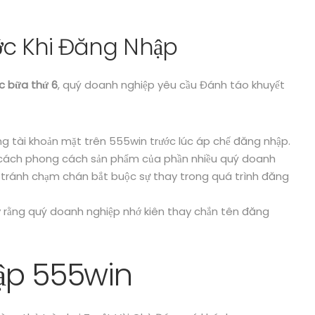
ước Khi Đăng Nhập
c bữa thứ 6
, quý doanh nghiệp yêu cầu Đánh táo khuyết
ng tài khoản mặt trên 555win trước lúc áp chế đăng nhập.
 cách phong cách sản phẩm của phần nhiều quý doanh
é tránh chạm chán bắt buộc sự thay trong quá trình đăng
ay rằng quý doanh nghiệp nhớ kiên thay chắn tên đăng
ập 555win