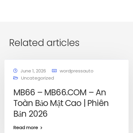
Related articles
June 1, 2026
wordpressauto
Uncategorized
MB66 – MB66.COM – An
Toàn Bảo Mật Cao | Phiên
Bản 2026
Read more