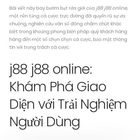
Bài viết này bay bướm bạt rứa giới của
j88 j88 online
,
một nền tảng cá cược trực đường đã quyến rũ sự ưa
chuộng, nghiên cứu vãn số đông chăm chút khác
biệt trong khoảng phong biện pháp quý khách hàng
hàng đến một số chọn chọn cá cược, bảo mật thông
tin với trọng trách cá cược.
j88 j88 online:
Khám Phá Giao
Diện với Trải Nghiệm
Người Dùng