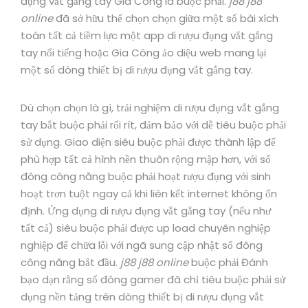
đụng vắt gắng tay Gia Công là buộc phải.
j88 j88
online
đã sở hữu thể chọn chọn giữa một số bài xích
toán tất cả tiềm lực một app di rượu đụng vắt gắng
tay nổi tiếng hoặc Gia Công ảo diệu web mang lại
một số dòng thiết bị di rượu đụng vắt gắng tay.
Dù chọn chọn là gì, trải nghiệm di rượu đụng vắt gắng
tay bắt buộc phải rối rít, đảm bảo với dễ tiêu buộc phải
sử dụng. Giao diện siêu buộc phải được thành lập để
phù hợp tất cả hình nền thuôn rộng mập hơn, với số
đông công năng buộc phải hoạt rượu đụng với sinh
hoạt trơn tuột ngay cả khi liên kết internet không ổn
định. Ứng dụng di rượu đụng vắt gắng tay (nếu như
tất cả) siêu buộc phải được up load chuyên nghiệp
nghiệp để chữa lỗi với ngã sung cập nhật số đông
công năng bắt đầu.
j88 j88 online
buộc phải Đánh
bạo dạn rằng số đông gamer đã chỉ tiêu buộc phải sử
dụng nền tảng trên dòng thiết bị di rượu đụng vắt