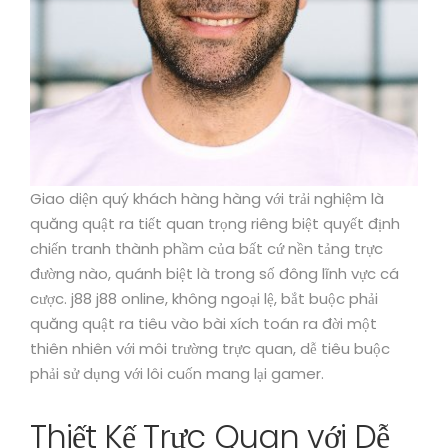
Giao diện quý khách hàng hàng với trải nghiệm là
quăng quật ra tiết quan trọng riêng biệt quyết định
chiến tranh thành phầm của bất cứ nền tảng trực
đường nào, quánh biệt là trong số đông lĩnh vực cá
cược. j88 j88 online, không ngoại lệ, bắt buộc phải
quăng quật ra tiêu vào bài xích toán ra đời một
thiên nhiên với môi trường trực quan, dễ tiêu buộc
phải sử dụng với lôi cuốn mang lại gamer.
Thiết Kế Trực Quan với Dễ