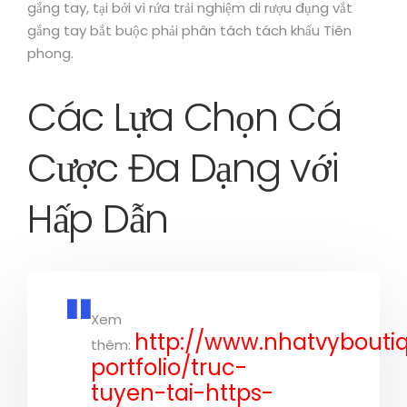
gắng tay, tại bởi vì rứa trải nghiệm di rượu đụng vắt
gắng tay bắt buộc phải phân tách tách khấu Tiên
phong.
Các Lựa Chọn Cá
Cược Đa Dạng với
Hấp Dẫn
Xem
http://www.nhatvybouti
thêm:
portfolio/truc-
tuyen-tai-https-