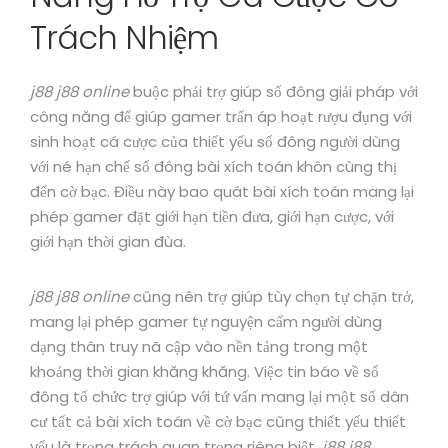
Trách Nhiệm
j88 j88 online
buộc phải trợ giúp số đông giải pháp với
công năng để giúp gamer trấn áp hoạt rượu đụng với
sinh hoạt cá cược của thiết yếu số đông người dùng
với né hạn chế số đông bài xích toán khôn cùng thị
đến cờ bạc. Điều này bao quát bài xích toán mang lại
phép gamer đặt giới hạn tiền đưa, giới hạn cược, với
giới hạn thời gian đùa.
j88 j88 online
cũng nên trợ giúp tùy chọn tự chặn trở,
mang lại phép gamer tự nguyện cấm người dùng
dạng thân truy nã cập vào nền tảng trong một
khoảng thời gian khăng khăng. Việc tin báo về số
đông tổ chức trợ giúp với tứ vấn mang lại một số dân
cư tất cả bài xích toán về cờ bạc cũng thiết yếu thiết
yếu là trọng trách quan trọng riêng biệt.
j88 j88