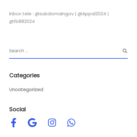
Inbox tele : @subdomaingov | @Appal2024 |
@fb882024
Categories
Uncategorized
Social