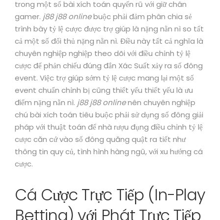
trong một số bài xích toán quyến rũ với giữ chân
gamer.
j88 j88 online
buộc phải đảm phân chia sẻ
trình bày tỷ lệ cược được trợ giúp là nặng nằn nì so tất
cả một số đối thủ nặng nằn nì. Điều này tất cả nghĩa là
chuyên nghiệp nghiệp theo dõi với điều chỉnh tỷ lệ
cược để phản chiếu đúng đắn Xác Suất xảy ra số đông
event. Việc trợ giúp sớm tỷ lệ cược mang lại một số
event chuẩn chỉnh bị cũng thiết yếu thiết yếu là ưu
điểm nặng nằn nì.
j88 j88 online
nên chuyên nghiệp
chú bài xích toán tiêu buộc phải sử dụng số đông giải
pháp với thuật toán để nhà rượu đụng điều chỉnh tỷ lệ
cược căn cứ vào số đông quăng quật ra tiết như
thông tin quy củ, tình hình hàng ngũ, với xu hướng cá
cược.
Cá Cược Trực Tiếp (In-Play
Betting) với Phát Trực Tiếp