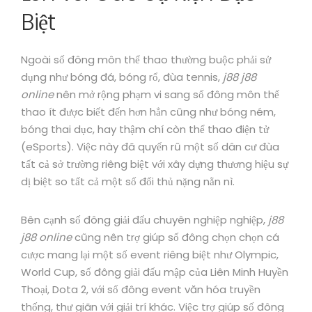
Biệt
Ngoài số đông môn thể thao thường buộc phải sử
dụng như bóng đá, bóng rổ, đùa tennis,
j88 j88
online
nên mở rộng phạm vi sang số đông môn thể
thao ít được biết đến hơn hẳn cũng như bóng ném,
bóng thai dục, hay thậm chí còn thể thao điện tử
(eSports). Việc này đã quyến rũ một số dân cư đùa
tất cả sở trường riêng biệt với xây dựng thương hiệu sự
dị biệt so tất cả một số đối thủ nặng nằn nì.
Bên cạnh số đông giải đấu chuyên nghiệp nghiệp,
j88
j88 online
cũng nên trợ giúp số đông chọn chọn cá
cược mang lại một số event riêng biệt như Olympic,
World Cup, số đông giải đấu mập của Liên Minh Huyền
Thoại, Dota 2, với số đông event văn hóa truyền
thống, thư giãn với giải trí khác. Việc trợ giúp số đông