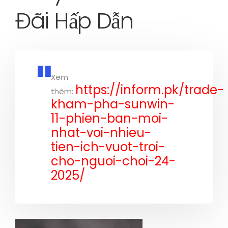
Đãi Hấp Dẫn
Xem
https://inform.pk/trade-
thêm:
kham-pha-sunwin-
11-phien-ban-moi-
nhat-voi-nhieu-
tien-ich-vuot-troi-
cho-nguoi-choi-24-
2025/