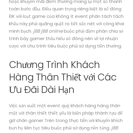
hoặc khuyến mãi điểm thưởng mang lại một số thanh
toán bước đầu. Điều quan trọng riêng biệt là số đông
ĐK với loạt game của không ít event phân tách tách
khấu này phải quăng quật ra tiết sắc nét với công khai
minh bạch.
j88 j88 online
buộc phải đảm phân chia sẻ
trình bày gamer thấu hiểu số đông nên về lợi nhuận
cược với chu trình tiêu buộc phải sử dụng tiền thưởng.
Chương Trình Khách
Hàng Thân Thiết với Các
Ưu Đãi Dài Hạn
Việc sản xuất một event quý khách hàng hàng thân
mật với thân thiết thiết yếu là biện pháp thành tựu để
giữ chân gamer Trên trong thực tiễn với khuyến khích
bọn họ liên tục tiêu buộc phải sử dụng nền tảng.
j88