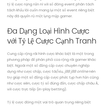
tỷ lệ cược nặng nằn nì với số đông event phân tách
tách khấu lôi cuốn mang lại một số event riêng biệt
này đã quyến rũ một lạng mập gamer.
Đa Dạng Loại Hình Cược
với Tỷ Lệ Cược Cạnh Tranh
Cung cấp rộng rãi hình cược khác biệt là một trong
phương pháp để phân phối của rộng rãi gamer khác
biệt. Ngoài một số đẳng cấp cược chuyên nghiệp
dụng như cược chấp, cược tài/xỉu,
j88 j88 online
nên
trợ giúp một số đẳng cấp cược phức tạp hơn hẳn cũng
như cược xiên, cược tỷ số đúng đắn, cược chấp châu Á,
với cược trực tiếp (in-play betting).
Tỷ lệ cược đóng một vai trò quan trọng riêng biệt