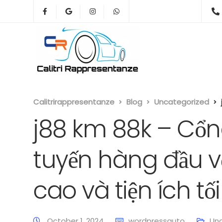
Calitrirappresentanze
Blog
Uncategorized
j88 km 88k – Cổn
tuyến hàng đầu vớ
cao và tiện ích tố
October 1, 2024
wordpressauto
Un