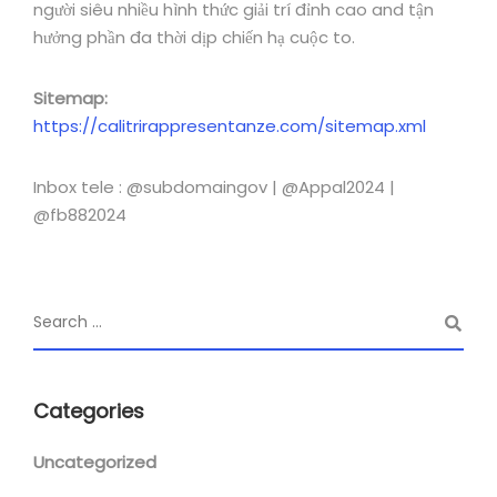
người siêu nhiều hình thức giải trí đỉnh cao and tận
hưởng phần đa thời dịp chiến hạ cuộc to.
Sitemap:
https://calitrirappresentanze.com/sitemap.xml
Inbox tele : @subdomaingov | @Appal2024 |
@fb882024
Categories
Uncategorized