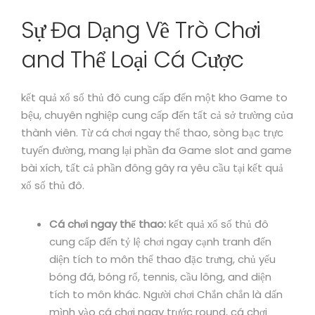
Sự Đa Dạng Về Trò Chơi
and Thể Loại Cá Cược
kết quả xổ số thủ đô cung cấp đến một kho Game to
bệu, chuyên nghiệp cung cấp đến tất cả sở trường của
thành viên. Từ cá chơi ngay thể thao, sòng bạc trực
tuyến đường, mang lại phần đa Game slot and game
bài xích, tất cả phần đông gây ra yêu cầu tại kết quả
xổ số thủ đô.
Cá chơi ngay thể thao:
kết quả xổ số thủ đô
cung cấp đến tỷ lệ chơi ngay cạnh tranh đến
diện tích to môn thể thao đặc trưng, chủ yếu
bóng đá, bóng rổ, tennis, cầu lông, and diện
tích to môn khác. Người chơi Chắn chắn là dấn
mình vào cá chơi ngay trước round, cá chơi