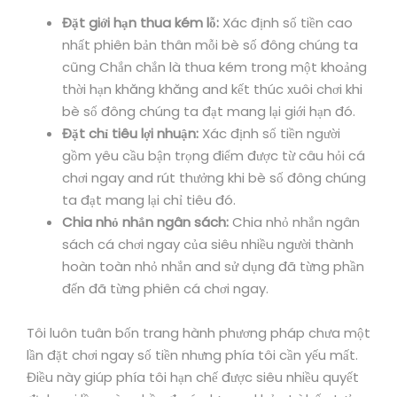
Đặt giới hạn thua kém lỗ:
Xác định số tiền cao
nhất phiên bản thân mỗi bè số đông chúng ta
cũng Chắn chắn là thua kém trong một khoảng
thời hạn khăng khăng and kết thúc xuôi chơi khi
bè số đông chúng ta đạt mang lại giới hạn đó.
Đặt chỉ tiêu lợi nhuận:
Xác định số tiền người
gồm yêu cầu bận trọng điểm được từ câu hỏi cá
chơi ngay and rút thưởng khi bè số đông chúng
ta đạt mang lại chỉ tiêu đó.
Chia nhỏ nhắn ngân sách:
Chia nhỏ nhắn ngân
sách cá chơi ngay của siêu nhiều người thành
hoàn toàn nhỏ nhắn and sử dụng đã từng phần
đến đã từng phiên cá chơi ngay.
Tôi luôn tuân bốn trang hành phương pháp chưa một
lần đặt chơi ngay số tiền nhưng phía tôi cần yếu mất.
Điều này giúp phía tôi hạn chế được siêu nhiều quyết