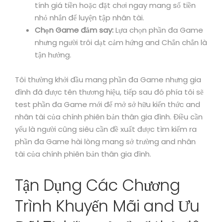
tính giá tiền hoặc đặt chơi ngay mang số tiền
nhỏ nhắn để luyện tập nhân tài.
Chọn Game đắm say:
Lựa chọn phần đa Game
nhưng người trôi dạt cảm hứng and Chắn chắn là
tận hưởng.
Tôi thường khởi đầu mang phần đa Game nhưng gia
đình đã được tên thương hiệu, tiếp sau đó phía tôi sẽ
test phần đa Game mới để mở sở hữu kiến thức and
nhân tài của chính phiên bản thân gia đình. Điều cần
yếu là người cũng siêu cần đề xuất được tìm kiếm ra
phần đa Game hài lòng mang sở trường and nhân
tài của chính phiên bản thân gia đình.
Tận Dụng Các Chương
Trình Khuyến Mãi and Ưu