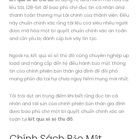
liệu SSL 128-bit để bao phủ chở đọc tin cá nhân and
thanh toán thương mại tài chính của thành viên. Điều
này chuẩn chỉnh xác rằng tài liệu của siêu nhiều người
được mã hóa một bí quyết chuẩn chỉnh xác an toàn
and cần yếu bị đánh cắp bởi vày tin tặc.
Ngoài ra, kết quả xổ số thủ đô cũng chuyên nghiệp up
load and nâng cấp đến hệ điều hành bảo mật thông
tin của chính phiên bản thân gia đình để đối phó
mang phần đa tai hại chưa nguy hiểm mạng mới nhất.
Tôi trôi dạt an trọng điểm khi biết rằng đọc tin cá
nhân and tài sản của chính phiên bản thân gia đình
được bao phủ chở một bí quyết chuẩn chỉnh xác an
toàn tại
kết quả xổ số thủ đô
.
Chính Sách Bảo Mật