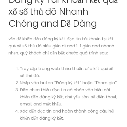
xổ số thủ đô Nhanh
Chóng and Dễ Dàng
vấn đề khiến đến đăng ký kết đọc tin tài khoản tại kết
quả xổ số thủ đô siêu giản dị and 1-1 giản and nhanh
nhẹn. quý khách chỉ cần bắt chước quá trình sau:
Truy cập trang web thỏa thuận của kết quả xổ
số thủ đô.
Nhấp vào buton “Đăng ký kết” hoặc “Tham gia”.
Điền chưa thiếu đọc tin cá nhân vào biểu cái
khiến đến đăng ký kết, chủ yếu tên, số điện thoại,
email, and mật khẩu.
Xác dấn đọc tin and hoàn thành công câu hỏi
khiến đến đăng ký kết.