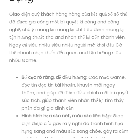
Giao diện quý khách hàng hàng của kết quả xổ số thủ
đô được gia công một bí quyết kĩ càng and công
nghệ, chú ý mang lại mang lại chỉ tiêu đem mang lại
tận hưởng thướt tha and nhân thể lợi đến thành viên.
Ngay cả siêu nhiều siêu nhiều người mới khởi đầu Có
thể nhanh nhẹn khiến đến quen and tận hưởng siêu
nhiều Game.
Bố cục rõ ràng, dễ điều hướng:
Các mục Game,
đọc tin đọc tin tài khoản, khuyến mãi ngay
thêm, and giúp đỡ được điều chỉnh một bí quyết
súc tích, giúp thành viên nhân thể lợi tìm thấy
phần đa gì gia đình cần.
Hình hình họa sắc nét, màu sắc liên hiệp:
Giao
diện được cấu gây ra ý nghĩ đó tranh hình họa
hạng sang and màu sắc sáng chóe, gây ra cảm