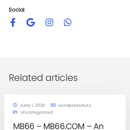
Social
Related articles
June 1, 2026
wordpressauto
Uncategorized
MB66 – MB66.COM – An