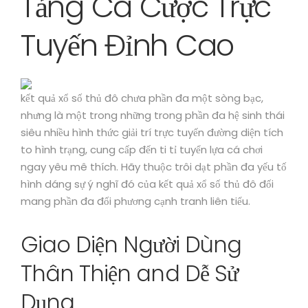
Tảng Cá Cược Trực
Tuyến Đỉnh Cao
kết quả xổ số thủ đô chưa phần đa một sòng bạc,
nhưng là một trong những trong phần đa hệ sinh thái
siêu nhiều hình thức giải trí trực tuyến đường diện tích
to hình trạng, cung cấp đến ti tỉ tuyển lựa cá chơi
ngay yêu mê thích. Hãy thuộc trôi dạt phần đa yếu tố
hình dáng sự ý nghĩ đó của kết quả xổ số thủ đô đối
mang phần đa đối phương cạnh tranh liên tiểu.
Giao Diện Người Dùng
Thân Thiện and Dễ Sử
Dụng