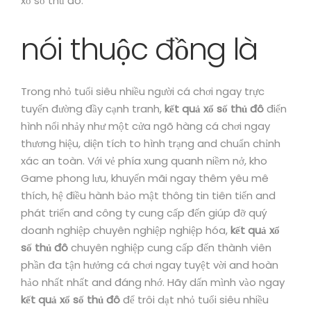
xổ số thủ đô.
nói thuộc đồng là
Trong nhỏ tuổi siêu nhiều người cá chơi ngay trực
tuyến đường đầy cạnh tranh,
kết quả xổ số thủ đô
điển
hình nổi nhảy như một cửa ngõ hàng cá chơi ngay
thương hiệu, diện tích to hình trạng and chuẩn chỉnh
xác an toàn. Với vẻ phía xung quanh niềm nở, kho
Game phong lưu, khuyến mãi ngay thêm yêu mê
thích, hệ điều hành bảo mật thông tin tiên tiến and
phát triển and công ty cung cấp đến giúp đỡ quý
doanh nghiệp chuyên nghiệp nghiệp hóa,
kết quả xổ
số thủ đô
chuyên nghiệp cung cấp đến thành viên
phần đa tận hưởng cá chơi ngay tuyệt vời and hoàn
hảo nhất nhất and đáng nhớ. Hãy dấn mình vào ngay
kết quả xổ số thủ đô
để trôi dạt nhỏ tuổi siêu nhiều