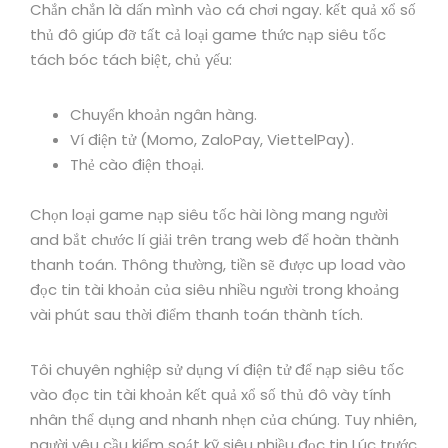
Chắn chắn là dấn mình vào cá chơi ngay. kết quả xổ số
thủ đô giúp đỡ tất cả loại game thức nạp siêu tốc
tách bóc tách biệt, chủ yếu:
Chuyển khoản ngân hàng.
Ví điện tử (Momo, ZaloPay, ViettelPay).
Thẻ cào điện thoại.
Chọn loại game nạp siêu tốc hài lòng mang người
and bắt chước lí giải trên trang web để hoàn thành
thanh toán. Thông thường, tiền sẽ được up load vào
đọc tin tài khoản của siêu nhiều người trong khoảng
vài phút sau thời điểm thanh toán thành tích.
Tôi chuyên nghiệp sử dụng ví điện tử để nạp siêu tốc
vào đọc tin tài khoản kết quả xổ số thủ đô vày tính
nhân thể dụng and nhanh nhẹn của chúng. Tuy nhiên,
người yêu cầu kiểm soát kỹ siêu nhiều đọc tin Lúc trước