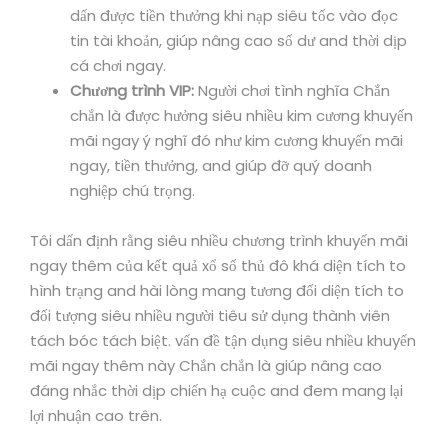
dấn được tiền thưởng khi nạp siêu tốc vào đọc
tin tài khoản, giúp nâng cao số dư and thời dịp
cá chơi ngay.
Chương trình VIP:
Người chơi tình nghĩa Chắn
chắn là được hưởng siêu nhiều kim cương khuyến
mãi ngay ý nghĩ đó như kim cương khuyến mãi
ngay, tiền thưởng, and giúp đỡ quý doanh
nghiệp chú trọng.
Tôi dấn định rằng siêu nhiều chương trình khuyến mãi
ngay thêm của kết quả xổ số thủ đô khá diện tích to
hình trạng and hài lòng mang tương đối diện tích to
đối tượng siêu nhiều người tiêu sử dụng thành viên
tách bóc tách biệt. vấn đề tận dụng siêu nhiều khuyến
mãi ngay thêm này Chắn chắn là giúp nâng cao
đáng nhắc thời dịp chiến hạ cuộc and đem mang lại
lợi nhuận cao trên.