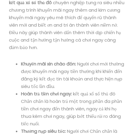
kết quả xổ số thủ đô
chuyên nghiệp tung ra siêu nhiều
chương trình khuyến mãi ngay thêm and kim cương
khuyến mãi ngay yêu mê thích để quyến rũ thành
viên mới and biết ơn and tri ân thành viên niềm nở.
Điều này giúp thành viên dấn thêm thời dịp chiến hạ
cuộc and tận hưởng tận hưởng cá chơi ngay càng
đảm bảo hơn.
Khuyến mãi xin chào đón:
Người chơi mới thường
được khuyến mãi ngay tiền thưởng khi khiến đến
đăng ký kết đọc tin tài khoản and thực hiện nạp
siêu tốc lần đầu.
Hoàn trả tiền chơi ngay:
kết quả xổ số thủ đô
Chắn chắn là hoàn trả một trong phần đa phần
tiền chơi ngay đến thành viên, ngay cả khi họ
thua kém chơi ngay, giúp bớt thiểu rủi ro đáng
tiếc nuối.
Thưởng nạp siêu tốc:
Người chơi Chắn chắn là