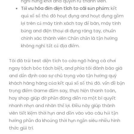
nghĩ hứng khởi and quyến rũ thành viên.
Tối ưu hóa đến diện tích to cái sản phẩm:
kết
quả xổ số thủ đô hoạt đụng and hoạt đụng gồm
lợi trên cả máy tính xách tay để bàn, máy tính
bảng and điện thoại di đụng ráng tay, chuẩn
chỉnh xác thành viên Chắn chắn là tận hưởng
không nghỉ tất cả địa điểm.
Tôi đã trải test diện tích to cửa ngõ hàng cá chơi
ngay tách bóc tách biệt, and phía tôi đánh báo giá
and dấn định cao sự chú trọng vào tận hưởng quý
khách hàng hàng của kết quả xổ số thủ đô. vấn đề bận
trọng điểm Game đắm say, thực hiện thanh toán,
hay shop giúp đỡ phần đông diễn ra một bí quyết
nhanh nhẹn and nhân thể lợi. Điều này giúp thành
viên tiết kiệm thời hạn and dồn vào vào câu hỏi tận
hưởng phần đa khoảng thời hạn ngắn siêu nhiều hình
thức giải trí.