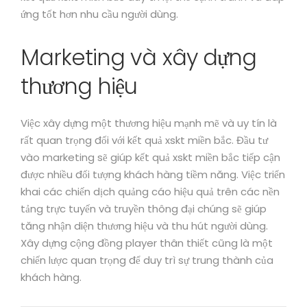
ứng tốt hơn nhu cầu người dùng.
Marketing và xây dựng
thương hiệu
Việc xây dựng một thương hiệu mạnh mẽ và uy tín là
rất quan trọng đối với kết quả xskt miền bắc. Đầu tư
vào marketing sẽ giúp kết quả xskt miền bắc tiếp cận
được nhiều đối tượng khách hàng tiềm năng. Việc triển
khai các chiến dịch quảng cáo hiệu quả trên các nền
tảng trực tuyến và truyền thông đại chúng sẽ giúp
tăng nhận diện thương hiệu và thu hút người dùng.
Xây dựng cộng đồng player thân thiết cũng là một
chiến lược quan trọng để duy trì sự trung thành của
khách hàng.