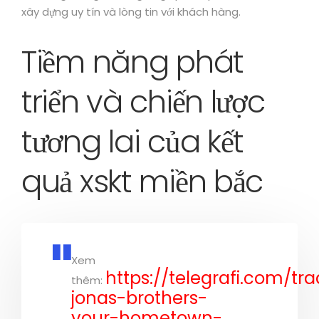
xây dựng uy tín và lòng tin với khách hàng.
Tiềm năng phát
triển và chiến lược
tương lai của kết
quả xskt miền bắc
Xem
https://telegrafi.com/tr
thêm:
jonas-brothers-
your-hometown-