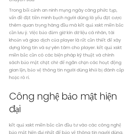
Trong bối cảnh an ninh mạng ngày càng phức tạp,
vấn đề đặt tiền minh bạch người dùng là yếu đặt cược
thêm quan trọng hàng đầu mà kết quả xskt miền bắc
cần lưu ý. Việc bảo đảm giữ kín dữ liệu cá nhân, tài
khoản và giao dịch của player là rất cần thiết để xây
dựng lòng tin và sự yên tâm cho player. kết quả xskt
miền bắc cần có các biện pháp kỹ thuật và chính
sách bảo mật chặt chẽ để ngăn chặn các hoạt động
gian lận, bảo vệ thông tin người dùng khỏi bị đánh cắp
hoặc rò rỉ.
Công nghệ bảo mật hiện
đại
kết quả xskt miền bắc cần đầu tư vào các công nghệ
bảo mật hiện đại nhất để bảo vệ thông tin người dùng.