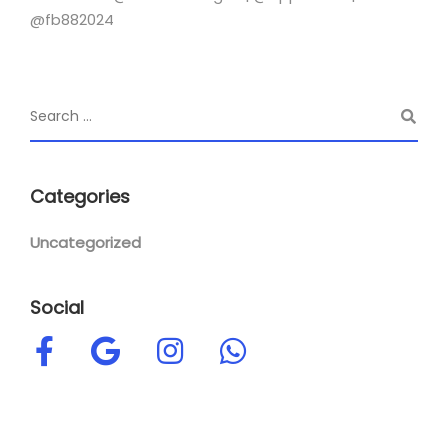
@fb882024
Categories
Uncategorized
Social