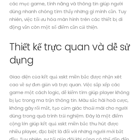
các mục game, tính năng và thông tin giúp người
dùng nhanh chóng tìm thấy những gì mình cần. Tuy
nhiên, việc tối ưu hóa màn hình trên các thiết bị di
động vẫn còn một số điểm cần cải thiện.
Thiết kế trực quan và dễ sử
dụng
Giao diện của kết quả xskt miền bắc được nhận xét
cao về sự đơn giản và trực quan. Việc sắp xếp các
game một cách logic, dễ kiếm tìm giúp player không
bị lạc trong ma trận thông tin. Màu sắc hài hoà cược,
không gây rối mắt, tạo cảm giác thoải mái cho người
dùng trong quá trình trải nghiệm. Đây là một điểm
cộng lớn giúp kết quả xskt miền bắc thu hút được
nhiều player, đặc biệt là đối với những người mới bắt
đầu. Tuy nhiên, sự tối giản đôi khi cũng có thể dẫn đến