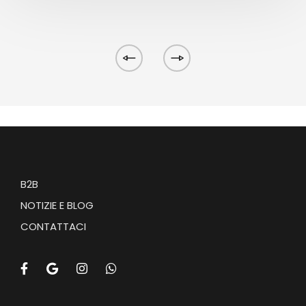
B2B
NOTIZIE E BLOG
CONTATTACI