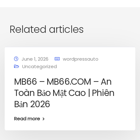
Related articles
June 1, 2026
wordpressauto
Uncategorized
MB66 – MB66.COM – An
Toàn Bảo Mật Cao | Phiên
Bản 2026
Read more