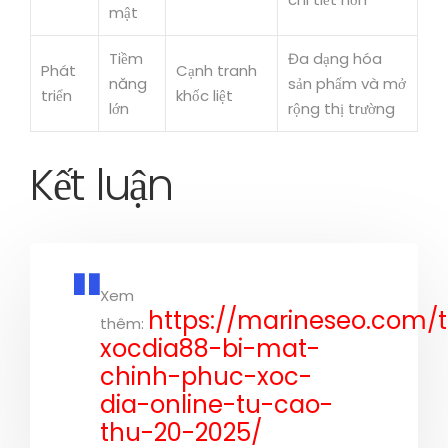
mật
Tiềm
Đa dạng hóa
Phát
Cạnh tranh
năng
sản phẩm và mở
triển
khốc liệt
lớn
rộng thị trường
Kết luận
Xem
https://marineseo.com/
thêm:
xocdia88-bi-mat-
chinh-phuc-xoc-
dia-online-tu-cao-
thu-20-2025/