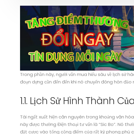
Trong phần này, người vẫn mua hiểu sâu về lịch sử hà
đoạn dựng cần đến đến khi nó chuyển đông hòn đảo 
1.1. Lịch Sử Hình Thành Của
Tài ngất xuất hiện căn nguyên trong khoảng văn hóa
này được thường Điện thoại tư vấn là “Sic Bo”. Nó th
đặt cược vào tổng cộng điểm của rất kỳ phong phú 