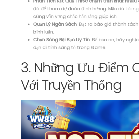
Phân Tích Kết Quả Trước chậm triển khai
: Nhiề
đó để tham dự đoán định hướng. Mặc dù tài ngấ
cũng vẫn vững chắc hẳn rằng giúp ích.
Quản Lý Ngân Sách
: Đặt ra báo giá thành tách
bình luận.
Chọn Sòng Bội Bạc Uy Tín
: Để bảo an, hãy nghị
dạn dĩ tính sáng tỏ trong Game.
3. Những Ưu Điểm 
Với Truyền Thống