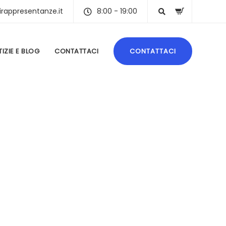
irappresentanze.it
8:00 - 19:00
IZIE E BLOG
CONTATTACI
CONTATTACI