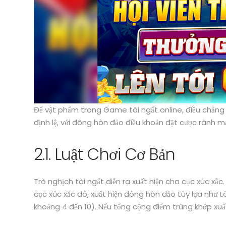
Để vật phẩm trong Game tài ngất online, điều chẳng
định lệ, với đông hòn đảo điều khoản đặt cược rành m
2.1. Luật Chơi Cơ Bản
Trò nghịch tài ngất diễn ra xuất hiện cha cục xúc xắ
cục xúc xắc đó, xuất hiện đông hòn đảo tùy lựa như t
khoảng 4 đến 10). Nếu tổng cộng điểm trùng khớp xuất h