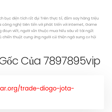
 bạc diện tích rất đại Trên thực tế, đắm say hàng triệu
a công nghệ tiên tiến với phát triển với internet, Game
g đoạn viết, người vẫn thuộc mua hiểu sâu về tài ngất
ủ chiến thuật cung ứng người cải thiện ngã sung cơ hội
n Gốc Của 7897895vip
lar.org/trade-diogo-jota-