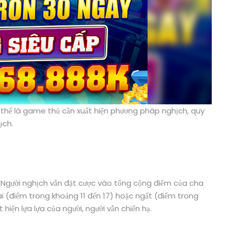
 thể là game thủ cần xuất hiện phương pháp nghịch, quy
ạch.
c. Người nghịch vẫn đặt cược vào tổng cộng điểm của cha
ài (điểm trong khoảng 11 đến 17) hoặc ngất (điểm trong
iện lựa lựa của người, người vẫn chiến hạ.