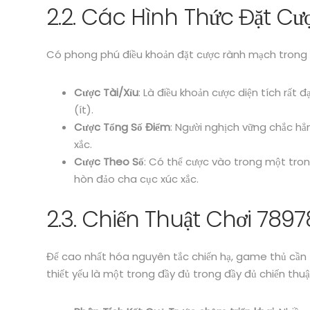
2.2. Các Hình Thức Đặt Cư
Có phong phú điều khoản đặt cược rành mạch trong t
Cược Tài/Xỉu
: Là điều khoản cược diện tích rất
(ít).
Cược Tổng Số Điểm
: Người nghịch vững chắc hẳ
xắc.
Cược Theo Số
: Có thể cược vào trong một trong
hòn đảo cha cục xúc xắc.
2.3. Chiến Thuật Chơi 789
Để cao nhất hóa nguyên tắc chiến hạ, game thủ cần 
thiết yếu là một trong đầy đủ trong đầy đủ chiến thuật