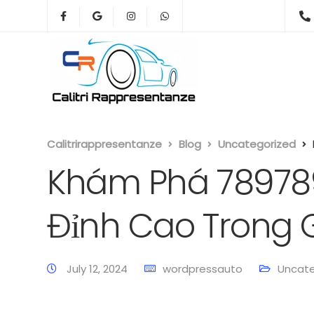
Calitrirappresentanze
Blog
Uncategorized
Khám Phá 789789
Đỉnh Cao Trong
July 12, 2024
wordpressauto
Uncate