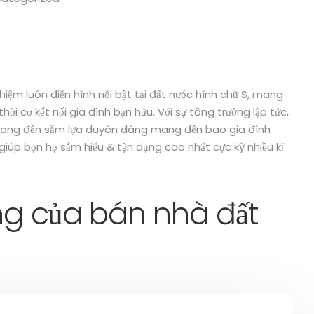
nghiệm luôn điển hình nổi bật tại đất nước hình chữ S, mang
i cơ kết nối gia đình bạn hữu. Với sự tăng trưởng lập tức,
mang đến sắm lựa duyên dáng mang đến bao gia đình
g, giúp bọn họ sắm hiểu & tận dụng cao nhất cực kỳ nhiều kĩ
ởng của bán nhà đất