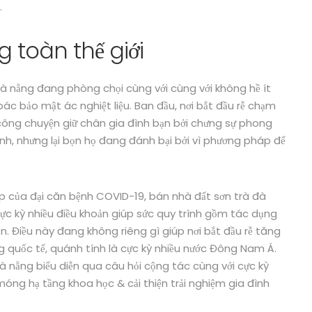
.
 toàn thế giới
à nẵng đang phòng chọi cùng với cùng với không hề ít
ác bảo mật ác nghiệt liệu. Ban đầu, nơi bắt đầu rễ chạm
công chuyện giữ chân gia đình bạn bởi chưng sự phong
nh, nhưng lại bọn họ đang đánh bại bởi vì phương pháp để
ịp của đại căn bệnh COVID-19, bán nhà đất sơn trà đà
c kỳ nhiều điều khoản giúp sức quy trình gồm tác dụng
 luôn. Điều này đang không riêng gì giúp nơi bắt đầu rễ tăng
ng quốc tế, quánh tính là cực kỳ nhiều nước Đông Nam Á.
 nẵng biểu diễn qua câu hỏi cộng tác cùng với cực kỳ
óng hạ tầng khoa học & cải thiện trải nghiệm gia đình