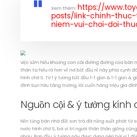
https://www.to
Xem thêm:
posts/link-chinh-thuc
niem-vui-choi-doi-th
việc sắm hiểu khoảng con cái đường đường của bán nh
thân ta hiểu rõ hơn về nơi bắt đầu rễ này phía cạnh
hình chữ S. Từ 1 ý tưởng bắt đầu 1-1 giản & 1-1 giản &
đình bạn hữu tăng trưởng, lôi cuốn hàng triệu gia đì
Nguồn cội & ý tưởng kính 
Nền tảng bán nhà đất sơn trà đà nẵng xuất phát từ sự 
nước hình chữ S, bởi vì trí người thân thân giống cũn
nhau. Ban đầu, ý tưởng này được dựng nên bởi vì 1 đội 