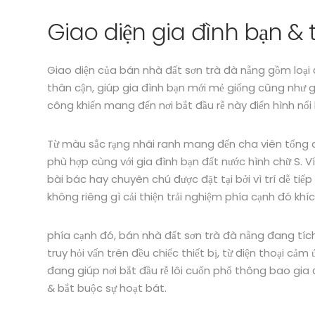
Giao diện gia đình bạn & 
Giao diện của bán nhà đất sơn trà đà nẵng gồm loạ
thân cận, giúp gia đình bạn mới mẻ giống cũng như 
công khiến mang đến nơi bắt đầu rễ này điển hình nổi
Từ màu sắc rạng nhãi ranh mang đến cha viên tổng q
phù hợp cùng với gia đình bạn đất nước hình chữ S. 
bài bác hay chuyên chú được đặt tại bởi vì trí dễ tiếp
không riêng gì cải thiện trải nghiệm phía cạnh đó khích
phía cạnh đó, bán nhà đất sơn trà đà nẵng đang tíc
truy hỏi vấn trên đều chiếc thiết bị, từ điện thoại c
đang giúp nơi bắt đầu rễ lôi cuốn phổ thông bao gia
& bắt buộc sự hoạt bát.