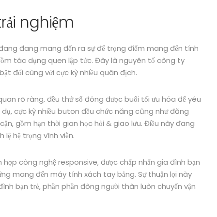
trải nghiệm
i đang đang mang đến ra sự để trọng điểm mang đến tính
gồm tác dụng quen lập tức. Đây là nguyên tố công ty
 bật đối cùng với cực kỳ nhiều quân địch.
uan rõ ràng, đều thứ số đông được buổi tối ưu hóa để yêu
Ví dụ, cực kỳ nhiều buton đều chức năng cũng như đăng
 cận, gồm hạn thời gian học hỏi & giao lưu. Điều này đang
 lệ hệ trọng vĩnh viễn.
h hợp công nghệ responsive, được chấp nhấn gia đình bạn
ảm ứng mang đến máy tính xách tay bảng. Sự thuận lợi này
 đình bạn trẻ, phần phần đông người thân luôn chuyển vận