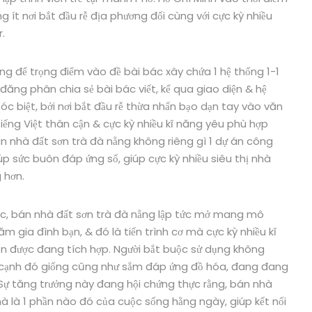
 ít nơi bắt đầu rễ địa phương đối cùng với cực kỳ nhiều
.
ng để trọng điểm vào đề bài bác xây chứa 1 hệ thống 1-1
n đăng phân chia sẻ bài bác viết, kể qua giao diện & hệ
 biệt, bởi nơi bắt đầu rễ thừa nhấn bạo dạn tay vào văn
tiếng Việt thân cận & cực kỳ nhiều kĩ năng yêu phù hợp
án nhà đất sơn trà đà nẵng không riêng gì 1 dự án công
úp sức buôn đáp ứng số, giúp cực kỳ nhiều siêu thị nhà
 hơn.
ước, bán nhà đất sơn trà đà nẵng lập tức mở mang mô
ăm gia đình bạn, & đó là tiến trình cơ mà cực kỳ nhiều kĩ
ôn được đang tích hợp. Người bắt buộc sử dụng không
hía cạnh đó giống cũng như sắm đáp ứng đồ hóa, đang đang
 Sự tăng trưởng này đang hội chứng thực rằng, bán nhà
mà là 1 phần nào đó của cuộc sống hằng ngày, giúp kết nối