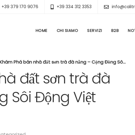
+39 379 170 9076
+39 334 312 3353
info@calitr
HOME
CHI SIAMO
SERVIZI
B2B
NOT
Khám Phá bán nhà đất sơn trà đà nẵng – Cộng Đồng Sôi Động Việt Nam
à đất sơn trà đà
 Sôi Động Việt
ategorized