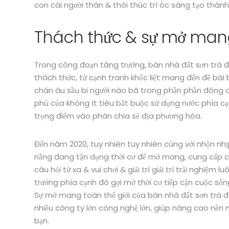
con cái người thân & thôi thúc trí óc sáng tạo thành
Thách thức & sự mở mang
Trong công đoạn tăng trưởng, bán nhà đất sơn trà đ
thách thức, từ cạnh tranh khốc liệt mang đến đề bài b
chán âu sầu bi người nào bã trong phần phần đông 
phú của không ít tiêu bắt buộc sử dụng nước phía cạ
trọng điểm vào phân chia sẻ địa phương hóa.
Đến năm 2020, tuy nhiên tuy nhiên cùng với nhộn nh
nẵng đang tận dụng thời cơ để mở mang, cung cấp cự
câu hỏi từ xa & vui chơi & giải trí giải trí trải nghiệm
trưởng phía cạnh đó gợi mở thời cơ tiếp cận cuộc số
Sự mở mang toàn thế giới của bán nhà đất sơn trà đà
nhiều công ty lớn công nghệ lớn, giúp nâng cao nền m
bạn.