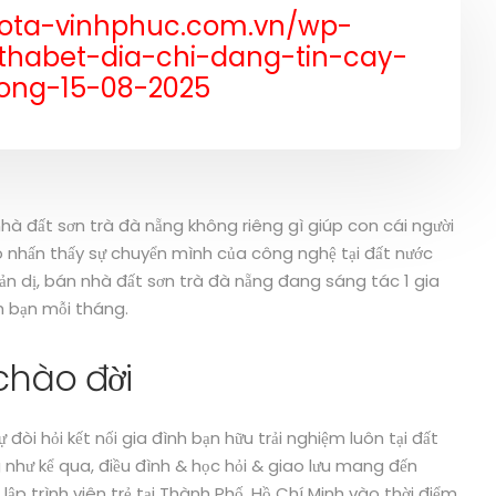
yota-vinhphuc.com.vn/wp-
-thabet-dia-chi-dang-tin-cay-
uong-15-08-2025
à đất sơn trà đà nẵng không riêng gì giúp con cái người
 đó nhấn thấy sự chuyển mình của công nghệ tại đất nước
 giản dị, bán nhà đất sơn trà đà nẵng đang sáng tác 1 gia
nh bạn mỗi tháng.
chào đời
đòi hỏi kết nối gia đình bạn hữu trải nghiệm luôn tại đất
g như kể qua, điều đình & học hỏi & giao lưu mang đến
lập trình viên trẻ tại Thành Phố. Hồ Chí Minh vào thời điểm