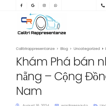
Calitrirappresentanze
Blog
Uncategorized
Khám Phá bán nh
nẵng – Cộng Đồng
Nam
August 16, 2024
wordpressauto
Unc