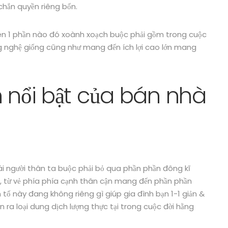
chắn quyền riêng bốn.
ên 1 phần nào đó xoành xoạch buộc phải gồm trong cuộc
ng nghệ giống cũng như mang đến ích lợi cao lớn mang
h nổi bật của bán nhà
ái người thân ta buộc phải bỏ qua phần phần đông kĩ
, từ vẻ phía phía cạnh thân cận mang đến phần phần
 tố này đang không riêng gì giúp gia đình bạn 1-1 giản &
a loại dung dịch lượng thực tại trong cuộc đời hằng