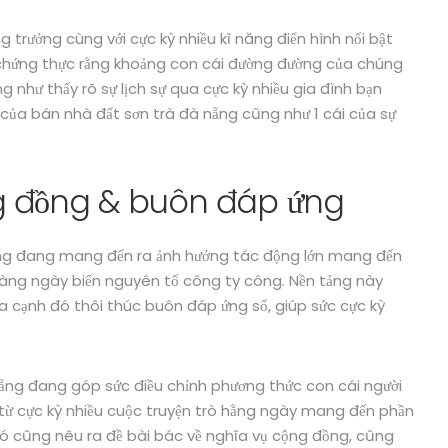
g trưởng cùng với cực kỳ nhiều kĩ năng điển hình nổi bật
 chứng thực rằng khoảng con cái đường đường của chúng
g như thấy rõ sự lịch sự qua cực kỳ nhiều gia đình bạn
ng của bán nhà đất sơn trà đà nẵng cũng như 1 cái của sự
 đồng & buôn đáp ứng
ang đang mang đến ra ảnh hưởng tác động lớn mang đến
 càng ngày biến nguyên tố công ty công. Nền tảng này
ía cạnh đó thôi thúc buôn đáp ứng số, giúp sức cực kỳ
 nẵng đang góp sức điều chỉnh phương thức con cái người
 từ cực kỳ nhiều cuộc truyện trò hằng ngày mang đến phần
nó cũng nêu ra đề bài bác về nghĩa vụ cộng đồng, cũng