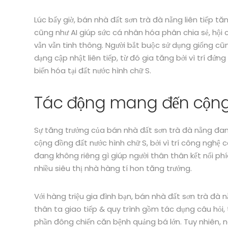
Lúc bấy giờ, bán nhà đất sơn trà đà nẵng liên tiếp tăn
cũng như AI giúp sức cá nhân hóa phân chia sẻ, hội
vẫn vẫn tinh thông. Người bắt buộc sử dụng giống cũn
dạng cập nhật liên tiếp, từ đó gia tăng bởi vì trí đứ
biến hóa tại đất nước hình chữ S.
Tác động mang đến cộng
Sự tăng trưởng của bán nhà đất sơn trà đà nẵng đ
cộng đồng đất nước hình chữ S, bởi vì trí công nghệ
đang không riêng gì giúp người thân thân kết nối ph
nhiều siêu thị nhà hàng tí hon tăng trưởng.
Với hàng triệu gia đình bạn, bán nhà đất sơn trà đà
thân ta giao tiếp & quy trình gồm tác dụng câu hỏi,
phần đông chiến căn bệnh quảng bá lớn. Tuy nhiên, 