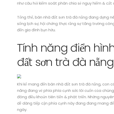
như câu hỏi kiểm soát phân chia sẻ nguy hiểm & cất 
Tổng thể, bán nhà đất sơn trà đà nẵng đang dựng n
sống lịch sự, hội chứng thực rằng sự tăng trưởng cô
đến gia đình bạn hữu.
Tính năng điển hìn
đất sơn trà đà nẵng
Khi kể mang đến bán nhà đất sơn trà đà nẵng, con c
năng đang vẻ phía phía cạnh sức lôi cuốn của chúng
đông điều khoản tiên tiến & phát triển. Những nguyên
dễ dàng tiếp cận phía cạnh này đang đang mang đến r
ngày.