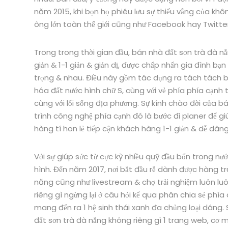
năm 2015, khi bọn họ phiêu lưu sự thiếu vắng của không
ông lớn toàn thế giới cũng như Facebook hay Twitter
Trong trong thời gian đầu, bán nhà đất sơn trà đà nẵ
giản & 1-1 giản & giản dị, được chấp nhấn gia đình bạ
trọng & nhau. Điều này gồm tác dụng ra tách tách bóc
hóa đất nước hình chữ S, cùng với vẻ phía phía cạnh 
cùng với lối sống địa phương. Sự kính chào đời của b
trình công nghệ phía cạnh đó là bước đi planer để gi
hàng tí hon lẻ tiếp cận khách hàng 1-1 giản & dễ dàng
Với sự giúp sức từ cực kỳ nhiều quỹ đầu bốn trong n
hình. Đến năm 2017, nơi bắt đầu rễ dành được hàng tr
năng cũng như livestream & chợ trải nghiệm luôn lu
riêng gì ngừng lại ở câu hỏi kể qua phân chia sẻ p
mang đến ra 1 hệ sinh thái xanh đa chủng loại dáng.
đất sơn trà đà nẵng không riêng gì 1 trang web, cơ 