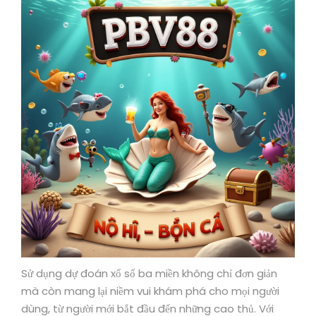
Sử dụng dự đoán xổ số ba miền không chỉ đơn giản
mà còn mang lại niềm vui khám phá cho mọi người
dùng, từ người mới bắt đầu đến những cao thủ. Với