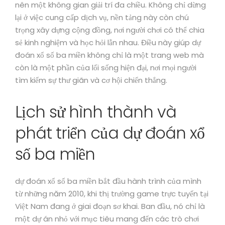
nên một không gian giải trí đa chiều. Không chỉ dừng
lại ở việc cung cấp dịch vụ, nền tảng này còn chú
trọng xây dựng cộng đồng, nơi người chơi có thể chia
sẻ kinh nghiệm và học hỏi lẫn nhau. Điều này giúp dự
đoán xổ số ba miền không chỉ là một trang web mà
còn là một phần của lối sống hiện đại, nơi mọi người
tìm kiếm sự thư giãn và cơ hội chiến thắng.
Lịch sử hình thành và
phát triển của dự đoán xổ
số ba miền
dự đoán xổ số ba miền bắt đầu hành trình của mình
từ những năm 2010, khi thị trường game trực tuyến tại
Việt Nam đang ở giai đoạn sơ khai. Ban đầu, nó chỉ là
một dự án nhỏ với mục tiêu mang đến các trò chơi