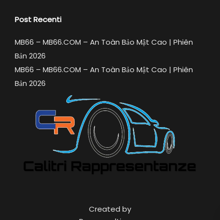
Post Recenti
MB66 – MB66.COM – An Toàn Bảo Mật Cao | Phiên
Bản 2026
MB66 – MB66.COM – An Toàn Bảo Mật Cao | Phiên
Bản 2026
Created by