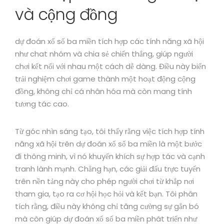
và cộng đồng
dự đoán xổ số ba miền tích hợp các tính năng xã hội
như chat nhóm và chia sẻ chiến thắng, giúp người
chơi kết nối với nhau một cách dễ dàng. Điều này biến
trải nghiệm chơi game thành một hoạt động cộng
đồng, không chỉ cá nhân hóa mà còn mang tính
tương tác cao.
Từ góc nhìn sáng tạo, tôi thấy rằng việc tích hợp tính
năng xã hội trên dự đoán xổ số ba miền là một bước
đi thông minh, vì nó khuyến khích sự hợp tác và cạnh
tranh lành mạnh. Chẳng hạn, các giải đấu trực tuyến
trên nền tảng này cho phép người chơi từ khắp nơi
tham gia, tạo ra cơ hội học hỏi và kết bạn. Tôi phân
tích rằng, điều này không chỉ tăng cường sự gắn bó
mà còn giúp dự đoán xổ số ba miền phát triển như