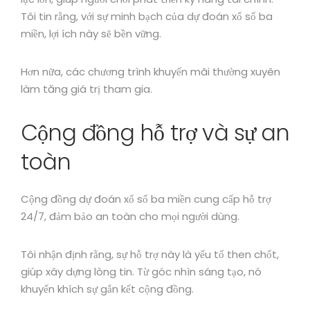
Tôi tin rằng, với sự minh bạch của dự đoán xổ số ba
miền, lợi ích này sẽ bền vững.
Hơn nữa, các chương trình khuyến mãi thường xuyên
làm tăng giá trị tham gia.
Cộng đồng hỗ trợ và sự an
toàn
Cộng đồng dự đoán xổ số ba miền cung cấp hỗ trợ
24/7, đảm bảo an toàn cho mọi người dùng.
Tôi nhận định rằng, sự hỗ trợ này là yếu tố then chốt,
giúp xây dựng lòng tin. Từ góc nhìn sáng tạo, nó
khuyến khích sự gắn kết cộng đồng.