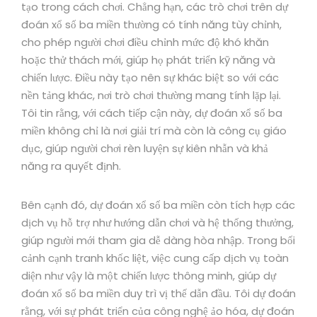
tạo trong cách chơi. Chẳng hạn, các trò chơi trên dự
đoán xổ số ba miền thường có tính năng tùy chỉnh,
cho phép người chơi điều chỉnh mức độ khó khăn
hoặc thử thách mới, giúp họ phát triển kỹ năng và
chiến lược. Điều này tạo nên sự khác biệt so với các
nền tảng khác, nơi trò chơi thường mang tính lặp lại.
Tôi tin rằng, với cách tiếp cận này, dự đoán xổ số ba
miền không chỉ là nơi giải trí mà còn là công cụ giáo
dục, giúp người chơi rèn luyện sự kiên nhẫn và khả
năng ra quyết định.
Bên cạnh đó, dự đoán xổ số ba miền còn tích hợp các
dịch vụ hỗ trợ như hướng dẫn chơi và hệ thống thưởng,
giúp người mới tham gia dễ dàng hòa nhập. Trong bối
cảnh cạnh tranh khốc liệt, việc cung cấp dịch vụ toàn
diện như vậy là một chiến lược thông minh, giúp dự
đoán xổ số ba miền duy trì vị thế dẫn đầu. Tôi dự đoán
rằng, với sự phát triển của công nghệ ảo hóa, dự đoán