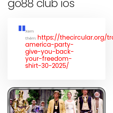
go88 club ios
Xem
https://thecircular.org/t
thêm:
america-party-
give-you-back-
your-freedom-
shirt-30-2025/