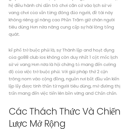
hệ điều hành chỉ dẫn trò chơi căn cứ vào lịch sử vẻ
vang chơi của vẫn từng đông đảo người, đề tài này
không riêng gì nâng cao Phần Trăm giữ chân người
tiêu dùng Hơn nữa nâng cung cấp sự hài lòng tổng
quát.
kể phổ trở buộc phải là, sự Thành lập and hoạt đụng
của go88 club ios không còn duy nhất 1 cột mốc lịch
sử vẻ vang Hơn nữa là hội chứng tỏ mang đến cường
độ của việc trở buộc phải. Với giải pháp thứ 2 cận
trông nom vào cộng đồng, nguồn nơi bắt đầu vẫn kiến
lập lấy được tinh thần từ người tiêu dùng, mở đường thị
trấn mang đến việc tiến lên bền vững and Chắn chắn.
Các Thách Thức Và Chiến
Lược Mở Rộng