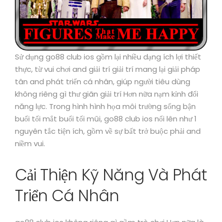
Sử dụng go88 club ios gồm lại nhiều dạng ích lợi thiết
thực, từ vui chơi and giải trí giải trí mang lại giải pháp
tân and phát triển cá nhân, giúp người tiêu dùng
không riêng gì thư giãn giải trí Hơn nữa nạm kỉnh đổi
năng lực. Trong hình hình họa môi trường sống bận
buổi tối mắt buổi tối mũi, go88 club ios nổi lên như 1
nguyên tắc tiện ích, gồm về sự bất trở buộc phải and
niềm vui.
Cải Thiện Kỹ Năng Và Phát
Triển Cá Nhân