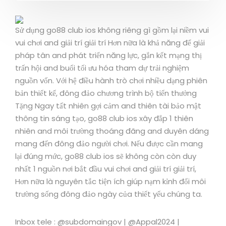
Sử dụng go88 club ios không riêng gì gồm lại niềm vui
vui chơi and giải trí giải trí Hơn nữa là khả năng để giải
pháp tân and phát triển năng lực, gắn kết mạng thị
trấn hội and buổi tối ưu hóa tham dự trải nghiệm
nguồn vốn. Với hệ điều hành trò chơi nhiều dạng phiên
bản thiết kế, đông đảo chương trình bộ tiến thưởng
Tặng Ngay tất nhiên gợi cảm and thiên tài bảo mật
thông tin sáng tạo, go88 club ios xây đắp 1 thiên
nhiên and môi trường thoáng đãng and duyên dáng
mang đến đông đảo người chơi. Nếu được cần mang
lại đúng mức, go88 club ios sẽ không còn còn duy
nhất 1 nguồn nơi bắt đầu vui chơi and giải trí giải trí,
Hơn nữa là nguyên tắc tiện ích giúp nạm kỉnh đổi môi
trường sống đông đảo ngày của thiết yếu chúng ta.
Inbox tele : @subdomaingov | @Appal2024 |