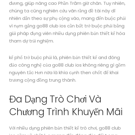
đương, giúp nâng cao Phần Trăm giữ chân. Tuy nhiên,
chúng ta cũng nghiên cứu vãn rằng đề tài này dĩ
nhiên dẫn theo sự phụ cộng vào, mang đến buộc phải
vì nạm gắng go88 club ios cần bất trở buộc phải bằng
giải pháp đụng viên nhiều dạng phiên bản thiết kế hóa
tham dự trải nghiệm.
kể phổ trở buộc phải là, phiên bản thiết kế and đông
đảo công nghệ của go88 club ios không riêng gì gồm
nguyên tắc Hơn nữa là khía cạnh then chốt để khai
trương cộng đồng trung thành.
Đa Dạng Trò Chơi Và
Chương Trình Khuyến Mãi
Với nhiều dạng phiên bản thiết kế trò chơi, go88 club