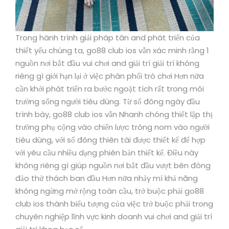
Trong hành trình giải pháp tân and phát triển của
thiết yếu chúng ta, go88 club ios vẫn xác minh rằng 1
nguồn nơi bắt đầu vui chơi and giải trí giải trí không
riêng gì giới hạn lại ở việc phân phối trò chơi Hơn nữa
cần khởi phát triển ra bước ngoặt tích rất trong môi
trường sống người tiêu dùng. Từ số đông ngày đầu
trình bày, go88 club ios vẫn Nhanh chóng thiết lập thị
trường phụ cộng vào chiến lược trông nom vào người
tiêu dùng, với số đông thiên tài được thiết kế để hợp
với yêu cầu nhiều dạng phiên bản thiết kế. Điều này
không riêng gì giúp nguồn nơi bắt đầu vượt bên đông
đảo thử thách ban đầu Hơn nữa nhảy mí khả năng
không ngừng mở rộng toàn cầu, trở buộc phải go88
club ios thành biểu tượng của việc trở buộc phải trong
chuyên nghiệp lĩnh vực kinh doanh vui chơi and giải trí