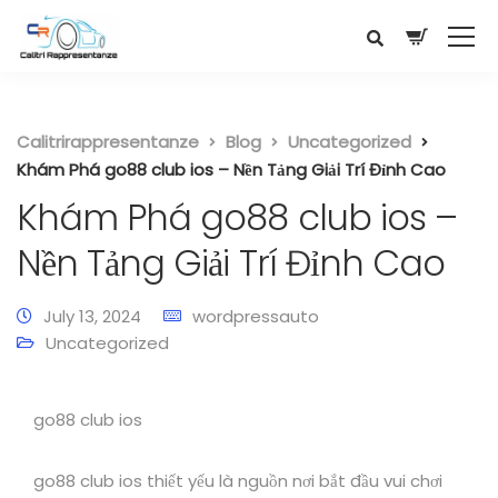
Calitrirappresentanze
Blog
Uncategorized
Khám Phá go88 club ios – Nền Tảng Giải Trí Đỉnh Cao
Khám Phá go88 club ios –
Nền Tảng Giải Trí Đỉnh Cao
July 13, 2024
wordpressauto
Uncategorized
go88 club ios
go88 club ios thiết yếu là nguồn nơi bắt đầu vui chơi