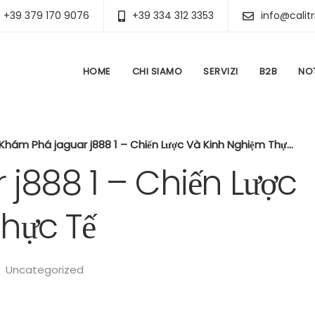
+39 379 170 9076
+39 334 312 3353
info@calitr
HOME
CHI SIAMO
SERVIZI
B2B
NOT
Khám Phá jaguar j888 1 – Chiến Lược Và Kinh Nghiệm Thực Tế
j888 1 – Chiến Lược
hực Tế
Uncategorized