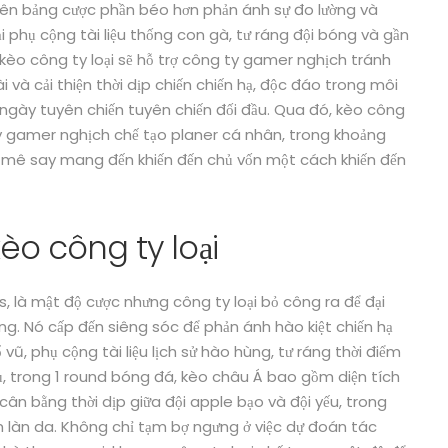
rên bảng cược phần béo hơn phản ánh sự đo lường và
 phụ cộng tài liệu thống con gà, tư ráng đội bóng và gần
ề kèo công ty loại sẽ hỗ trợ công ty gamer nghịch tránh
 và cải thiện thời dịp chiến chiến hạ, độc đáo trong môi
 ngày tuyên chiến tuyên chiến đối đầu. Qua đó, kèo công
y gamer nghịch chế tạo planer cá nhân, trong khoảng
 mê say mang đến khiến đến chủ vốn một cách khiến đến
èo công ty loại
, là mật độ cược nhưng công ty loại bỏ công ra để đại
ng. Nó cấp đến siêng sóc để phản ánh hào kiệt chiến hạ
vũ, phụ cộng tài liệu lịch sử hào hùng, tư ráng thời điểm
ụ, trong 1 round bóng đá, kèo châu Á bao gồm diện tích
 cân bằng thời dịp giữa đội apple bạo và đội yếu, trong
làn da. Không chỉ tạm bợ ngưng ở việc dự đoán tác