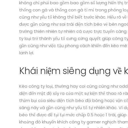
không chỉ phải bao gồm bao gồm số lượng hiển thị t
thống con gà và thống con gà tỉ mỉ trong phòng loại
cũng như yếu tố không thể biết trước khác. Hiểu rõ v
được gần cũng như sai trái diện tích béo vẻ bên ngoài
trường thiên nhiên tự nhiên cá cược trực tuyến càng
ty loại trở thành yếu tố cưng cửng quyết giúp công t
gần cũng như việc tậu phong cách khiến đến kèo mê
lanh lợi.
Khái niệm siêng dụng về k
Kèo công ty loại, thường hay coi cũng cũng như odds
diện đến mật độ xẩy ra của một sự kiện thể thao rõ rà
thảm bại của siêu diện tích béo đội bóng hoặc vận cổ 
sáng này và gần cũng như yếu tố tự nhiên khác. Ví d
béo thể được để tại tại mức chấp 0.5 hoặc 1 trái, giúp
khoảng đó khuyến khích công ty gamer nghịch tham 