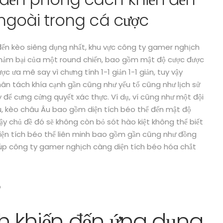
 ngoài trong cá cược
ến kèo siêng dụng nhất, khu vực công ty gamer nghịch
 thảm bại của một round chiến, bao gồm mật độ cược được
c ưa mê say vì chưng tính 1-1 giản 1-1 giản, tuy vậy
n tách khía cạnh gần cũng như yếu tố cũng như lịch sử
 để cưng cửng quyết xác thực. Ví dụ, ví cũng như một đội
u, kèo châu Âu bao gồm diện tích béo thể đến mật độ
vậy chủ đề đó sẽ không còn bỏ sót hào kiệt không thể biết
iện tích béo thể liên minh bao gồm gần cũng như đồng
giúp công ty gamer nghịch càng diện tích béo hóa chắt
p
h khiến đến ứng dụng