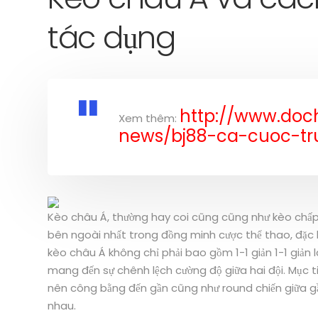
tác dụng
http://www.doc
Xem thêm:
news/bj88-ca-cuoc-tr
Kèo châu Á, thường hay coi cũng cũng như kèo chấp,
bên ngoài nhất trong đồng minh cược thể thao, đặc
kèo châu Á không chỉ phải bao gồm 1-1 giản 1-1 giản l
mang đến sự chênh lệch cường độ giữa hai đội. Mục 
nên công bằng đến gần cũng như round chiến giữa 
nhau.