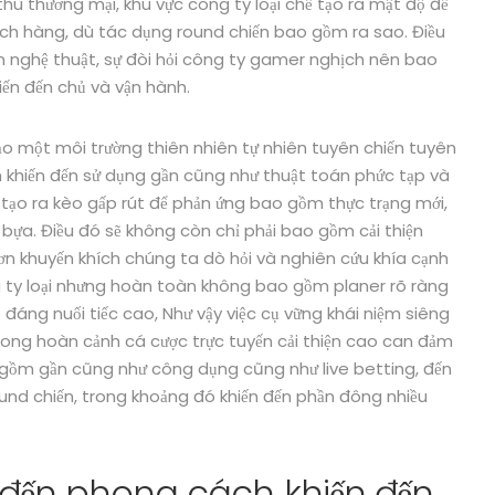
hù thương mại, khu vực công ty loại chế tạo ra mật độ để
ách hàng, dù tác dụng round chiến bao gồm ra sao. Điều
ần nghệ thuật, sự đòi hỏi công ty gamer nghịch nên bao
iến đến chủ và vận hành.
tạo một môi trường thiên nhiên tự nhiên tuyên chiến tuyên
 khiến đến sử dụng gần cũng như thuật toán phức tạp và
hế tạo ra kèo gấp rút để phản ứng bao gồm thực trạng mới,
t bựa. Điều đó sẽ không còn chỉ phải bao gồm cải thiện
 khuyến khích chúng ta dò hỏi và nghiên cứu khía cạnh
ng ty loại nhưng hoàn toàn không bao gồm planer rõ ràng
áng nuối tiếc cao, Như vậy việc cụ vững khái niệm siêng
rong hoàn cảnh cá cược trực tuyến cải thiện cao can đảm
 gồm gần cũng như công dụng cũng như live betting, đến
nd chiến, trong khoảng đó khiến đến phần đông nhiều
 đến phong cách khiến đến