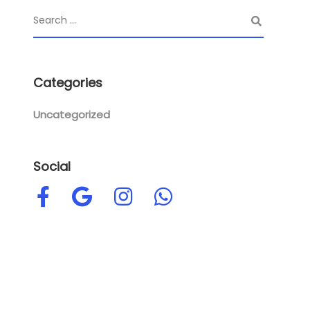
Categories
Uncategorized
Social