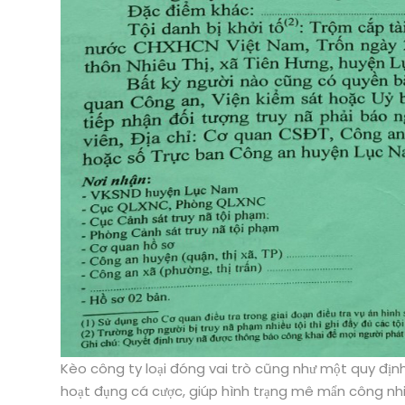
Kèo công ty loại đóng vai trò cũng như một quy định 
hoạt đụng cá cược, giúp hình trạng mê mẩn công nh