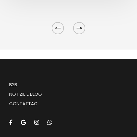
B2B
NOTIZIE E BLOG
CONTATTACI