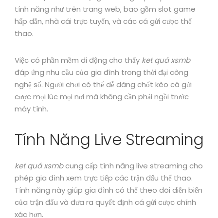
tính năng như trên trang web, bao gồm slot game
hấp dẫn, nhà cái trực tuyến, và các cá gửi cược thể
thao.
Việc có phần mềm di động cho thấy
ket quá xsmb
đáp ứng nhu cầu của gia đình trong thời đại công
nghệ số. Người chơi có thể dễ dàng chốt kèo cá gửi
cược mọi lúc mọi nơi mà không cần phải ngồi trước
máy tính.
Tính Năng Live Streaming
ket quá xsmb
cung cấp tính năng live streaming cho
phép gia đình xem trực tiếp các trận đấu thể thao.
Tính năng này giúp gia đình có thể theo dõi diễn biến
của trận đấu và đưa ra quyết định cá gửi cược chính
xác hơn.