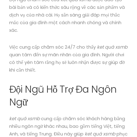
bài bản và có kiến thức sâu rộng về các sản phẩm và
dịch vụ của nhà cái. Họ sẵn sàng giải đáp mọi thắc
mắc của gia đình một cách nhanh chóng và chính
xác.
Việc cung cấp chăm sóc 24/7 cho thấy
ket quá xsmb
quan tâm đến sự mãn nhãn của gia đình. Người chơi
có thể yên tâm rằng họ sẽ luôn nhận được sự giúp đỡ
khi cần thiết.
Đội Ngũ Hỗ Trợ Đa Ngôn
Ngữ
ket quá xsmb
cung cấp chăm sóc khách hàng bằng
nhiều ngôn ngữ khác nhau, bao gồm tiếng Việt, tiếng
Anh, và tiếng Trung. Điều này giúp
ket quá xsmb
phục