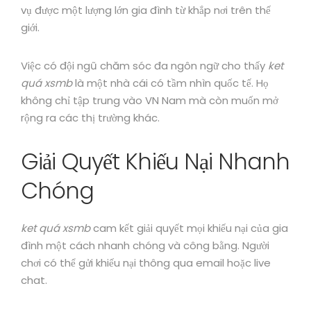
vụ được một lượng lớn gia đình từ khắp nơi trên thế
giới.
Việc có đội ngũ chăm sóc đa ngôn ngữ cho thấy
ket
quá xsmb
là một nhà cái có tầm nhìn quốc tế. Họ
không chỉ tập trung vào VN Nam mà còn muốn mở
rộng ra các thị trường khác.
Giải Quyết Khiếu Nại Nhanh
Chóng
ket quá xsmb
cam kết giải quyết mọi khiếu nại của gia
đình một cách nhanh chóng và công bằng. Người
chơi có thể gửi khiếu nại thông qua email hoặc live
chat.