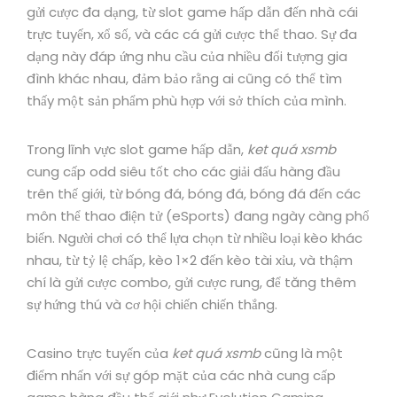
gửi cược đa dạng, từ slot game hấp dẫn đến nhà cái
trực tuyến, xổ số, và các cá gửi cược thể thao. Sự đa
dạng này đáp ứng nhu cầu của nhiều đối tượng gia
đình khác nhau, đảm bảo rằng ai cũng có thể tìm
thấy một sản phẩm phù hợp với sở thích của mình.
Trong lĩnh vực slot game hấp dẫn,
ket quá xsmb
cung cấp odd siêu tốt cho các giải đấu hàng đầu
trên thế giới, từ bóng đá, bóng đá, bóng đá đến các
môn thể thao điện tử (eSports) đang ngày càng phổ
biến. Người chơi có thể lựa chọn từ nhiều loại kèo khác
nhau, từ tỷ lệ chấp, kèo 1×2 đến kèo tài xỉu, và thậm
chí là gửi cược combo, gửi cược rung, để tăng thêm
sự hứng thú và cơ hội chiến chiến thắng.
Casino trực tuyến của
ket quá xsmb
cũng là một
điểm nhấn với sự góp mặt của các nhà cung cấp