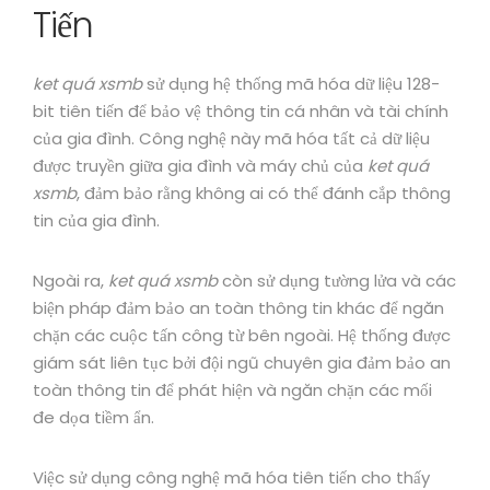
Tiến
ket quá xsmb
sử dụng hệ thống mã hóa dữ liệu 128-
bit tiên tiến để bảo vệ thông tin cá nhân và tài chính
của gia đình. Công nghệ này mã hóa tất cả dữ liệu
được truyền giữa gia đình và máy chủ của
ket quá
xsmb
, đảm bảo rằng không ai có thể đánh cắp thông
tin của gia đình.
Ngoài ra,
ket quá xsmb
còn sử dụng tường lửa và các
biện pháp đảm bảo an toàn thông tin khác để ngăn
chặn các cuộc tấn công từ bên ngoài. Hệ thống được
giám sát liên tục bởi đội ngũ chuyên gia đảm bảo an
toàn thông tin để phát hiện và ngăn chặn các mối
đe dọa tiềm ẩn.
Việc sử dụng công nghệ mã hóa tiên tiến cho thấy