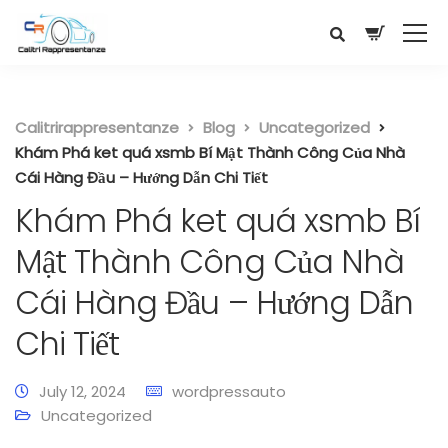
Calitrirappresentanze
Blog
Uncategorized
Khám Phá ket quá xsmb Bí Mật Thành Công Của Nhà
Cái Hàng Đầu – Hướng Dẫn Chi Tiết
Khám Phá ket quá xsmb Bí
Mật Thành Công Của Nhà
Cái Hàng Đầu – Hướng Dẫn
Chi Tiết
July 12, 2024
wordpressauto
Uncategorized