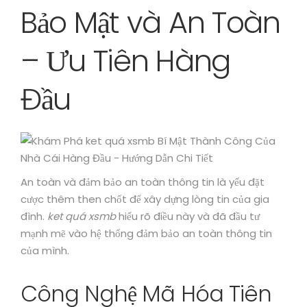
Bảo Mật và An Toàn
– Ưu Tiên Hàng
Đầu
An toàn và đảm bảo an toàn thông tin là yếu đặt
cược thêm then chốt để xây dựng lòng tin của gia
đình.
ket quá xsmb
hiểu rõ điều này và đã đầu tư
mạnh mẽ vào hệ thống đảm bảo an toàn thông tin
của mình.
Công Nghệ Mã Hóa Tiên