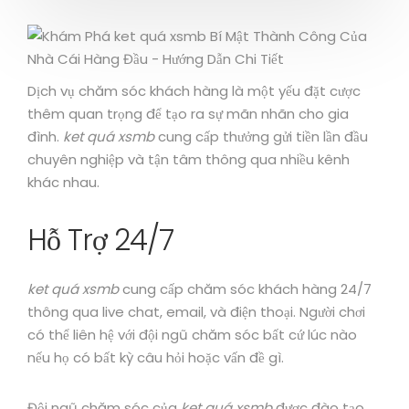
Dịch vụ chăm sóc khách hàng là một yếu đặt cược
thêm quan trọng để tạo ra sự mãn nhãn cho gia
đình.
ket quá xsmb
cung cấp thưởng gửi tiền lần đầu
chuyên nghiệp và tận tâm thông qua nhiều kênh
khác nhau.
Hỗ Trợ 24/7
ket quá xsmb
cung cấp chăm sóc khách hàng 24/7
thông qua live chat, email, và điện thoại. Người chơi
có thể liên hệ với đội ngũ chăm sóc bất cứ lúc nào
nếu họ có bất kỳ câu hỏi hoặc vấn đề gì.
Đội ngũ chăm sóc của
ket quá xsmb
được đào tạo