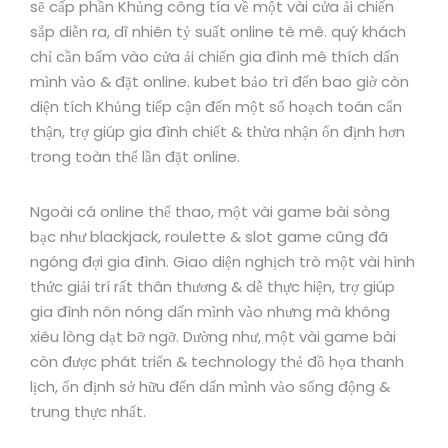
sẽ cấp phần Khủng công tía về một vài cửa ải chiến
sắp diễn ra, dĩ nhiên tỷ suất online tê mê. quý khách
chỉ cần bấm vào cửa ải chiến gia đình mê thích dấn
mình vào & đặt online. kubet bảo trì đến bao giờ còn
diện tích Khủng tiếp cận đến một số hoạch toán cẩn
thận, trợ giúp gia đình chiết & thừa nhận ổn định hơn
trong toàn thể lần đặt online.
Ngoài cá online thể thao, một vài game bài sòng
bạc như blackjack, roulette & slot game cũng đã
ngóng đợi gia đình. Giao diện nghịch trò một vài hình
thức giải trí rất thân thương & dễ thực hiện, trợ giúp
gia đình nôn nóng dấn mình vào nhưng mà không
xiêu lòng dạt bỡ ngỡ. Dường như, một vài game bài
còn được phát triển & technology thẻ đồ họa thanh
lịch, ổn định sở hữu đến dấn mình vào sống động &
trung thực nhất.