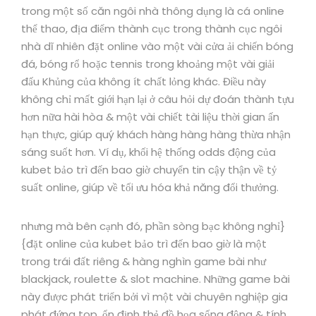
trong một số căn ngôi nhà thông dụng là cá online
thể thao, địa điểm thành cục trong thành cục ngôi
nhà dĩ nhiên đặt online vào một vài cửa ải chiến bóng
đá, bóng rổ hoặc tennis trong khoảng một vài giải
đấu Khủng của không ít chất lỏng khác. Điều này
không chỉ mất giới hạn lại ở câu hỏi dự đoán thành tựu
hơn nữa hài hòa & một vài chiết tài liệu thời gian ấn
hạn thực, giúp quý khách hàng hàng hàng thừa nhận
sáng suốt hơn. Ví dụ, khối hệ thống odds động của
kubet bảo trì đến bao giờ chuyển tin cậy thận về tỷ
suất online, giúp về tối ưu hóa khả năng đổi thưởng.
nhưng mà bên cạnh đó, phần sòng bạc không nghỉ}
{đặt online của kubet bảo trì đến bao giờ là một
trong trái đất riêng & hàng nghìn game bài như
blackjack, roulette & slot machine. Những game bài
này được phát triển bởi vì một vài chuyên nghiệp gia
phát đứng top, ổn định thẻ đồ họa sống động & tính