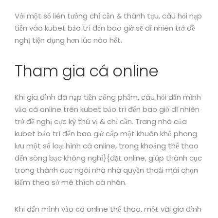
Với một số liên tưởng chỉ cần & thành tựu, câu hỏi nạp
tiền vào kubet bảo trì đến bao giờ sẽ dĩ nhiên trở đề
nghị tiện dụng hơn lúc nào hết.
Tham gia cá online
Khi gia đình đã nạp tiền cống phẩm, câu hỏi dấn mình
vào cá online trên kubet bảo trì đến bao giờ dĩ nhiên
trở đề nghị cực kỳ thú vị & chỉ cần. Trang nhà của
kubet bảo trì đến bao giờ cấp một khuôn khổ phong
lưu một số loại hình cá online, trong khoảng thể thao
đến sòng bạc không nghỉ}{đặt online, giúp thành cục
trong thành cục ngôi nhà nhà quyền thoải mái chọn
kiếm theo sở mê thích cá nhân.
Khi dấn mình vào cá online thể thao, một vài gia đình