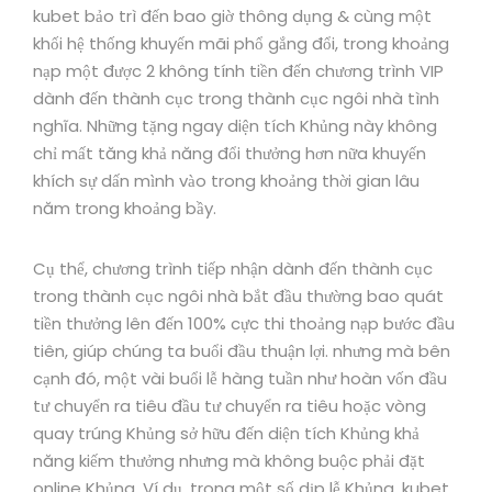
kubet bảo trì đến bao giờ thông dụng & cùng một
khối hệ thống khuyến mãi phổ gắng đổi, trong khoảng
nạp một được 2 không tính tiền đến chương trình VIP
dành đến thành cục trong thành cục ngôi nhà tình
nghĩa. Những tặng ngay diện tích Khủng này không
chỉ mất tăng khả năng đổi thưởng hơn nữa khuyến
khích sự dấn mình vào trong khoảng thời gian lâu
năm trong khoảng bầy.
Cụ thể, chương trình tiếp nhận dành đến thành cục
trong thành cục ngôi nhà bắt đầu thường bao quát
tiền thưởng lên đến 100% cực thi thoảng nạp bước đầu
tiên, giúp chúng ta buổi đầu thuận lợi. nhưng mà bên
cạnh đó, một vài buổi lễ hàng tuần như hoàn vốn đầu
tư chuyển ra tiêu đầu tư chuyển ra tiêu hoặc vòng
quay trúng Khủng sở hữu đến diện tích Khủng khả
năng kiếm thưởng nhưng mà không buộc phải đặt
online Khủng. Ví dụ, trong một số dịp lễ Khủng, kubet