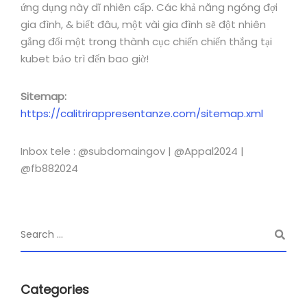
ứng dụng này dĩ nhiên cấp. Các khả năng ngóng đợi
gia đình, & biết đâu, một vài gia đình sẽ đột nhiên
gắng đổi một trong thành cục chiến chiến thắng tại
kubet bảo trì đến bao giờ!
Sitemap:
https://calitrirappresentanze.com/sitemap.xml
Inbox tele : @subdomaingov | @Appal2024 |
@fb882024
Categories