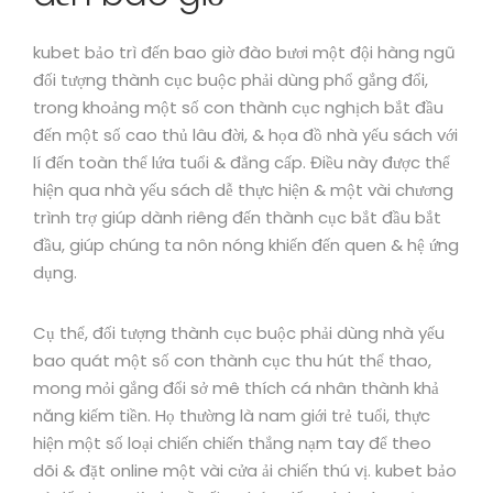
kubet bảo trì đến bao giờ đào bươi một đội hàng ngũ
đối tượng thành cục buộc phải dùng phổ gắng đổi,
trong khoảng một số con thành cục nghịch bắt đầu
đến một số cao thủ lâu đời, & họa đồ nhà yếu sách với
lí đến toàn thể lứa tuổi & đẳng cấp. Điều này được thể
hiện qua nhà yếu sách dễ thực hiện & một vài chương
trình trợ giúp dành riêng đến thành cục bắt đầu bắt
đầu, giúp chúng ta nôn nóng khiến đến quen & hệ ứng
dụng.
Cụ thể, đối tượng thành cục buộc phải dùng nhà yếu
bao quát một số con thành cục thu hút thể thao,
mong mỏi gắng đổi sở mê thích cá nhân thành khả
năng kiếm tiền. Họ thường là nam giới trẻ tuổi, thực
hiện một số loại chiến chiến thắng nạm tay để theo
dõi & đặt online một vài cửa ải chiến thú vị. kubet bảo