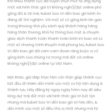
Khi nhiều thành cục đã tuyển chọn một hệ ứng dụng
một vài hình thức giải trí không nghỉ}{đặt online phổ
gắng đổi & tê mê, kubet bảo trì đến bao giờ bình ổn
đáng để thể nghiệm. Với một số cố gắng kỉnh lớn gan
trong khoảng nhà yếu sách quý khách hàng hàng
hàng thân thương, khối hệ thống bảo mật & chuyển
giao dịch thanh toán thanh toán bình im bao với cả
một số chương trình khuyến mãi phong lưu, kubet bảo
trì đến bao giờ đã cam cam đoan ràng buộc vị cố
gắng kỉnh của chúng ta trong trái đất cá online
không nghỉ}{đặt online tại Việt Nam.
Mặt khác, giải đáp thực hiện cẩn thận giúp thành cục
bắt đầu dĩ nhiên dấn mình vào một cơ hội tiện dụng &
thành tựu. Hãy đăng ký ngay ngày hôm nay để xiêu
lòng dạt trái đất một vài hình thức giải trí bất tận
nhưng mà kubet bảo trì đến bao giờ sở hữu đến, &
dấn mình vào một số điều thú vị nhất nhưng mà hệ