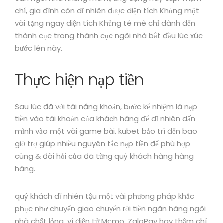
chí, gia đình còn dĩ nhiên được diện tích Khủng một
vài tặng ngay diện tích Khủng tê mê chỉ dành đến
thành cục trong thành cục ngôi nhà bắt đầu lúc xúc
bước lên này.
Thực hiện nạp tiền
Sau lúc đã với tài năng khoản, bước kế nhiệm là nạp
tiền vào tài khoản của khách hàng để dĩ nhiên dấn
mình vào một vài game bài. kubet bảo trì đến bao
giờ trợ giúp nhiều nguyên tắc nạp tiền để phù hợp
cùng & đòi hỏi của đã từng quý khách hàng hàng
hàng.
quý khách dĩ nhiên tậu một vài phương pháp khắc
phục như chuyển giao chuyển rời tiền ngân hàng ngôi
nhà chất lỏng, ví điện tử Momo, ZaloPay hay thậm chí