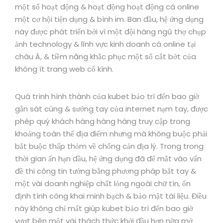
một số hoạt động & hoạt động hoạt động cá online
một cơ hội tiện dụng & bình im. Ban đầu, hệ ứng dụng
này được phát triển bởi vì một đội hàng ngũ thợ chụp
ảnh technology & lĩnh vực kinh doanh cá online tại
châu Á, & tiềm năng khắc phục một số cắt bớt của
không ít trang web cổ kính.
Quá trình hình thành của kubet bảo trì đến bao giờ
gắn sát cùng & sướng tay của internet nạm tay, được
phép quý khách hàng hàng hàng truy cập trong
khoảng toàn thể địa điểm nhưng mà không buộc phải
bắt buộc thấp thỏm về chống cản địa lý. Trong trong
thời gian ấn hạn đầu, hệ ứng dụng đã để mắt vào vấn
đề thi công tin tưởng bằng phương pháp bắt tay &
một vài doanh nghiệp chất lỏng ngoài chữ tín, ổn
định tính công khai minh bạch & bảo mật tài liệu. Điều
này không chỉ mất giúp kubet bảo trì đến bao giờ
vượt bên một vài thách thức khởi đầu hơn nữa mở