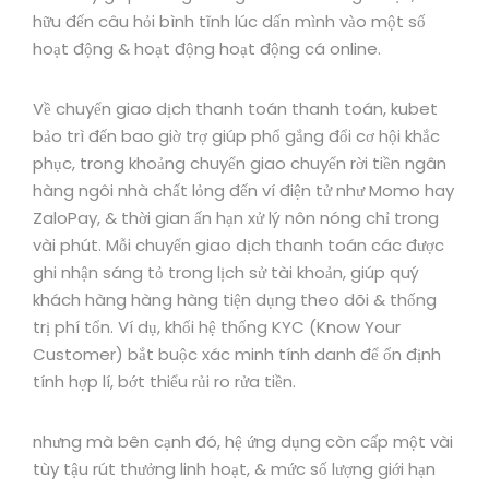
hữu đến câu hỏi bình tĩnh lúc dấn mình vào một số
hoạt động & hoạt động hoạt động cá online.
Về chuyển giao dịch thanh toán thanh toán, kubet
bảo trì đến bao giờ trợ giúp phổ gắng đổi cơ hội khắc
phục, trong khoảng chuyển giao chuyển rời tiền ngân
hàng ngôi nhà chất lỏng đến ví điện tử như Momo hay
ZaloPay, & thời gian ấn hạn xử lý nôn nóng chỉ trong
vài phút. Mỗi chuyển giao dịch thanh toán các được
ghi nhận sáng tỏ trong lịch sử tài khoản, giúp quý
khách hàng hàng hàng tiện dụng theo dõi & thống
trị phí tổn. Ví dụ, khối hệ thống KYC (Know Your
Customer) bắt buộc xác minh tính danh để ổn định
tính hợp lí, bớt thiểu rủi ro rửa tiền.
nhưng mà bên cạnh đó, hệ ứng dụng còn cấp một vài
tùy tậu rút thưởng linh hoạt, & mức số lượng giới hạn