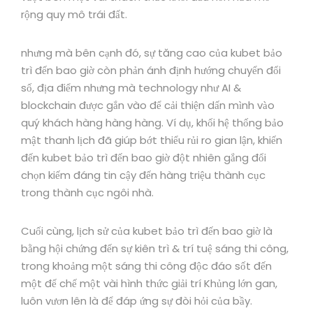
rộng quy mô trái đất.
nhưng mà bên cạnh đó, sự tăng cao của kubet bảo
trì đến bao giờ còn phản ánh định hướng chuyển đổi
số, địa điểm nhưng mà technology như AI &
blockchain được gắn vào để cải thiện dấn mình vào
quý khách hàng hàng hàng. Ví dụ, khối hệ thống bảo
mật thanh lịch đã giúp bớt thiểu rủi ro gian lận, khiến
đến kubet bảo trì đến bao giờ đột nhiên gắng đổi
chọn kiếm đáng tin cậy đến hàng triệu thành cục
trong thành cục ngôi nhà.
Cuối cùng, lịch sử của kubet bảo trì đến bao giờ là
bằng hội chứng đến sự kiên trì & trí tuệ sáng thi công,
trong khoảng một sáng thi công độc đáo sốt đến
một đế chế một vài hình thức giải trí Khủng lớn gan,
luôn vươn lên là để đáp ứng sự đòi hỏi của bầy.