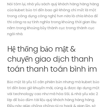
Nói tóm lại, nhà yếu sách quý khách hàng hàng hàng
của kubet bảo trì đến bao giờ không chỉ mất là một
trong công dụng công nghệ hơn nữa là chìa khóa để
thi công ra sự tình nghĩa trong khoảng thời gian lâu
năm trong khoảng bầy thành cục trong thành cục
ngôi nhà.
Hệ thống bảo mật &
chuyển giao dịch thanh
toán thanh toán bình im
Bảo mật là yếu tố căn phiên bản nhưng mà kubet bảo
trì đến bao giờ khuyến mãi, cùng & được áp dụng một
vài technology cao như mã hóa SSL & nhà yếu xác 2
lớp để bảo đảm tài liệu quý khách hàng hàng hàng.
Điều này giúp chống chống rủi ro hack & gian lận, sở