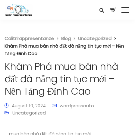
Calitrirappresentanze
Blog
Uncategorized
Khám Phá mua bán nhà đất đà nẵng tin tục mới – Nền
Tảng Đỉnh Cao
Khám Phá mua bán nhà
đất đà nẵng tin tục mới –
Nền Tảng Đỉnh Cao
August 10, 2024
wordpressauto
Uncategorized
mua bán nhà đất đà nẵng tin tục mới