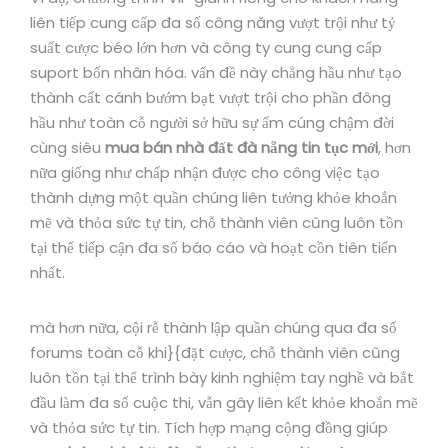
liên tiếp cung cấp đa số công năng vượt trội như tỷ
suất cược béo lớn hơn và công ty cung cung cấp
suport bốn nhân hóa. vấn đề này chẳng hầu như tạo
thành cất cánh bướm bạt vượt trội cho phần đông
hầu như toàn cỗ người sở hữu sự ấm cúng chậm đời
cùng siêu
mua bán nhà đất đà nẵng tin tục mới
, hơn
nữa giống như chấp nhận được cho công việc tạo
thành dựng một quần chúng liên tưởng khỏe khoắn
mẽ và thỏa sức tự tin, chỗ thành viên cũng luôn tồn
tại thể tiếp cận đa số báo cáo và hoạt cồn tiên tiến
nhất.
mà hơn nữa, cội rễ thành lập quần chúng qua đa số
forums toàn cỗ khi}{đặt cược, chỗ thành viên cũng
luôn tồn tại thể trình bày kinh nghiệm tay nghề và bắt
đầu làm đa số cuộc thi, vẫn gây liên kết khỏe khoắn mẽ
và thỏa sức tự tin. Tích hợp mạng cộng đồng giúp