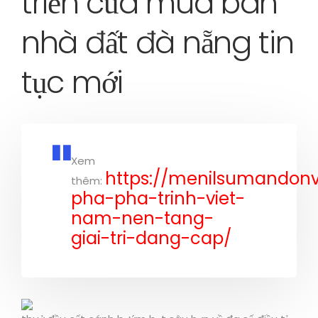
triển của mua bán
nhà đất đà nẵng tin
tục mới
Xem
https://menilsumando
thêm:
pha-pha-trinh-viet-
nam-nen-tang-
giai-tri-dang-cap/