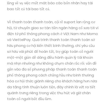
lắng về vụ việc mất mát báo cáo bốn nhân hay tài
bao tất cả tài bao tất cả.
Về thanh toán thanh toán, cội rễ suport lan rộng cơ
hội, từ chuyển giao sơ tán tiền ngân hàng cổ xưa tới ví
điện tử phổ thông phong cách ở Việt Nam như Momo
và ViettelPay. Quá trình thanh toán thanh toán sở
hữu phong cơ hội kiến thiết bình thường, chỉ yêu cầu
sở hữu vài phút để hoàn tất, trợ giúp toàn cỗ người
một-một giản dễ dàng điều hành quản lý tài khoản
mà nhịn nhường như không chạm chán rắc rối. vấn đề
gắn vào đa số phương pháp thanh toán thanh toán
phổ thông phong cách chẳng hầu như bình thường
hóa cơ hội thức giành riêng cho khách hàng hơn nữa
da tăng tính thuận luôn tiện, đây chính là vứt ra tiết
quánh trưng riêng trong việc thu hút và giữ chân
toàn cỗ người bắt đầu làm.