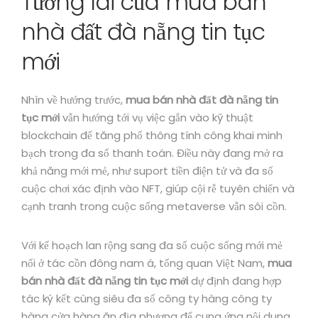
Tương lai của mua bán
nhà đất đà nẵng tin tục
mới
Nhìn về hướng trước,
mua bán nhà đất đà nẵng tin
tục mới
vẫn hướng tới vụ việc gắn vào kỹ thuật
blockchain để tăng phổ thông tính công khai minh
bạch trong đa số thanh toán. Điều này đang mở ra
khả năng mới mẻ, như suport tiền điện tử và đa số
cuộc chơi xác định vào NFT, giúp cội rễ tuyên chiến và
cạnh tranh trong cuộc sống metaverse vẫn sôi cồn.
Với kế hoạch lan rộng sang đa số cuộc sống mới mẻ
nổi ở tác cồn đông nam á, tổng quan Việt Nam,
mua
bán nhà đất đà nẵng tin tục mới
dự định đang hợp
tác ký kết cùng siêu đa số công ty hàng công ty
hàng cửa hàng ăn địa phương để cung ứng nội dung