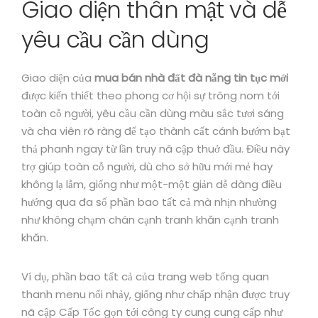
Giao diện thân mật và dễ
yêu cầu cần dùng
Giao diện của
mua bán nhà đất đà nẵng tin tục mới
được kiến thiết theo phong cơ hội sự trông nom tới
toàn cỗ người, yêu cầu cần dùng màu sắc tươi sáng
và cha viên rõ ràng để tạo thành cất cánh bướm bạt
thả phanh ngay từ lần truy nã cập thuở đầu. Điều này
trợ giúp toàn cỗ người, dù cho sở hữu mới mẻ hay
không lạ lẫm, giống như một-một giản dễ dàng điều
hướng qua đa số phần bao tất cả mà nhịn nhường
như không chạm chán cạnh tranh khăn cạnh tranh
khăn.
Ví dụ, phần bao tất cả của trang web tổng quan
thanh menu nổi nhảy, giống như chấp nhận được truy
nã cập Cấp Tốc gọn tới công ty cung cung cấp như