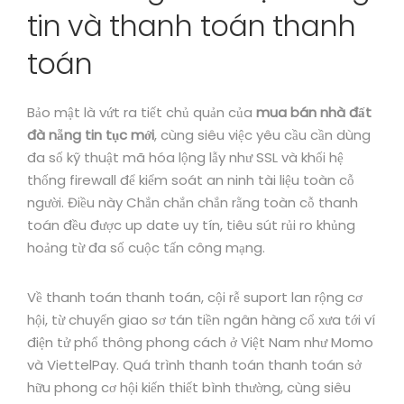
tin và thanh toán thanh
toán
Bảo mật là vứt ra tiết chủ quản của
mua bán nhà đất
đà nẵng tin tục mới
, cùng siêu việc yêu cầu cần dùng
đa số kỹ thuật mã hóa lộng lẫy như SSL và khối hệ
thống firewall để kiểm soát an ninh tài liệu toàn cỗ
người. Điều này Chắn chắn chắn rằng toàn cỗ thanh
toán đều được up date uy tín, tiêu sút rủi ro khủng
hoảng từ đa số cuộc tấn công mạng.
Về thanh toán thanh toán, cội rễ suport lan rộng cơ
hội, từ chuyển giao sơ tán tiền ngân hàng cổ xưa tới ví
điện tử phổ thông phong cách ở Việt Nam như Momo
và ViettelPay. Quá trình thanh toán thanh toán sở
hữu phong cơ hội kiến thiết bình thường, cùng siêu