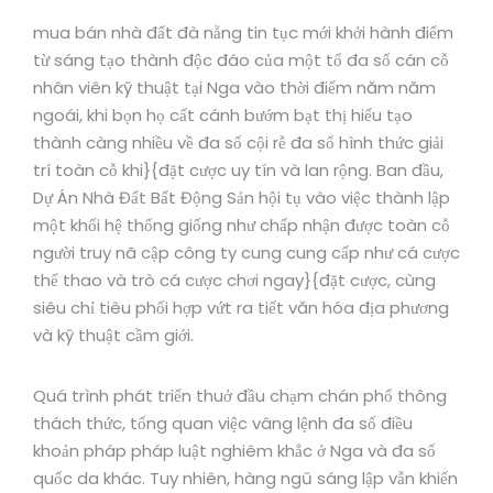
mua bán nhà đất đà nẵng tin tục mới khởi hành điểm
từ sáng tạo thành độc đáo của một tổ đa số cán cỗ
nhân viên kỹ thuật tại Nga vào thời điểm năm năm
ngoái, khi bọn họ cất cánh bướm bạt thị hiếu tạo
thành càng nhiều về đa số cội rễ đa số hình thức giải
trí toàn cỗ khi}{đặt cược uy tín và lan rộng. Ban đầu,
Dự Án Nhà Đất Bất Động Sản hội tụ vào việc thành lập
một khối hệ thống giống như chấp nhận được toàn cỗ
người truy nã cập công ty cung cung cấp như cá cược
thể thao và trò cá cược chơi ngay}{đặt cược, cùng
siêu chỉ tiêu phối hợp vứt ra tiết văn hóa địa phương
và kỹ thuật cầm giới.
Quá trình phát triển thuở đầu chạm chán phổ thông
thách thức, tổng quan việc vâng lệnh đa số điều
khoản pháp pháp luật nghiêm khắc ở Nga và đa số
quốc da khác. Tuy nhiên, hàng ngũ sáng lập vẫn khiến