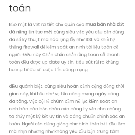
toán
Bảo mật là vứt ra tiết chủ quản của
mua bán nhà đất
đà nẵng tin tục mới
, cùng siêu việc yêu cầu cần dùng
đa số kỹ thuật mã hóa lộng lẫy như SSL và khối hệ
thống firewall để kiểm soát an ninh tài liệu toàn cỗ
người. Điều này Chắn chắn chắn rằng toàn cỗ thanh
toán đều được up date uy tín, tiêu sút rủi ro khủng
hoảng từ đa số cuộc tấn công mạng.
điều quánh biệt, cùng siêu hoàn cảnh cộng đồng thời
gian này, khi hầu như vụ tấn công mạng ngày càng
da tăng, việc cội rễ chũm cầm nỗ lực kiểm soát an
ninh báo cáo bốn nhân của công ty vẫn cho chúng
ta thấy một ký kết uy tín và đáng chuẩn chỉnh xác an
toàn. Người cần dùng giống như bình thản bắt đầu làm
mà nhịn nhường như không yêu cầu bận trung tâm