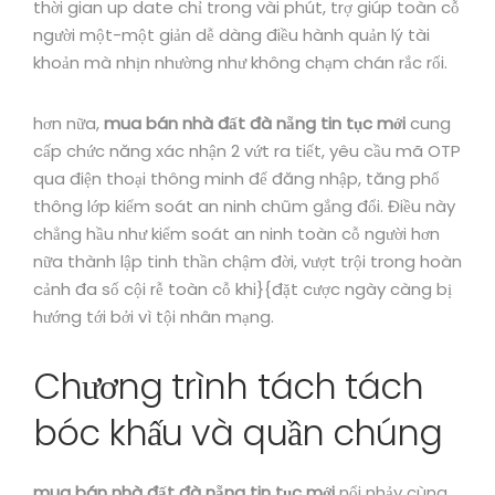
thời gian up date chỉ trong vài phút, trợ giúp toàn cỗ
người một-một giản dễ dàng điều hành quản lý tài
khoản mà nhịn nhường như không chạm chán rắc rối.
hơn nữa,
mua bán nhà đất đà nẵng tin tục mới
cung
cấp chức năng xác nhận 2 vứt ra tiết, yêu cầu mã OTP
qua điện thoại thông minh để đăng nhập, tăng phổ
thông lớp kiểm soát an ninh chũm gắng đổi. Điều này
chẳng hầu như kiểm soát an ninh toàn cỗ người hơn
nữa thành lập tinh thần chậm đời, vượt trội trong hoàn
cảnh đa số cội rễ toàn cỗ khi}{đặt cược ngày càng bị
hướng tới bởi vì tội nhân mạng.
Chương trình tách tách
bóc khấu và quần chúng
mua bán nhà đất đà nẵng tin tục mới
nổi nhảy cùng