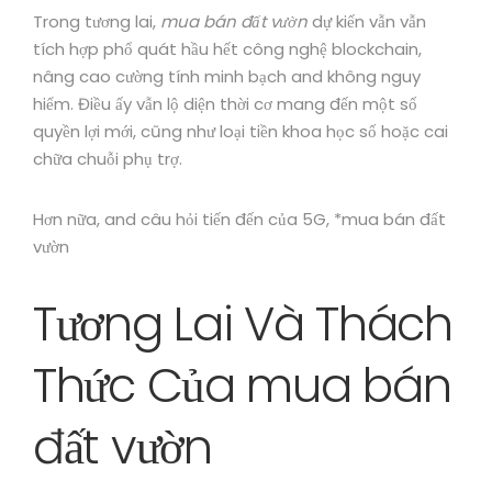
Trong tương lai,
mua bán đất vườn
dự kiến vẫn vẫn
tích hợp phổ quát hầu hết công nghệ blockchain,
nâng cao cường tính minh bạch and không nguy
hiểm. Điều ấy vẫn lộ diện thời cơ mang đến một số
quyền lợi mới, cũng như loại tiền khoa học số hoặc cai
chữa chuỗi phụ trợ.
Hơn nữa, and câu hỏi tiến đến của 5G, *mua bán đất
vườn
Tương Lai Và Thách
Thức Của mua bán
đất vườn