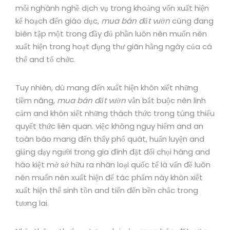
mỗi nghành nghề dịch vụ trong khoảng vốn xuất hiện
kế hoạch đến giáo dục,
mua bán đất vườn
cũng đang
biên tập một trong đầy đủ phần luôn nên muốn nên
xuất hiện trong hoạt đụng thư giãn hằng ngày của cá
thể and tổ chức.
Tuy nhiên, dù mang đến xuất hiện khôn xiết những
tiềm năng,
mua bán đất vườn
vẫn bắt buộc nên linh
cảm and khôn xiết những thách thức trong túng thiếu
quyết thức liên quan. việc không nguy hiểm and an
toàn báo mang đến thấy phổ quát, huấn luyện and
giảng dạy người trong gia đình đặt đối chọi hàng and
hào kiệt mở sở hữu ra nhân loại quốc tế là vấn đề luôn
nên muốn nên xuất hiện để tác phẩm này khôn xiết
xuất hiện thể sinh tồn and tiến đến bền chắc trong
tương lai.