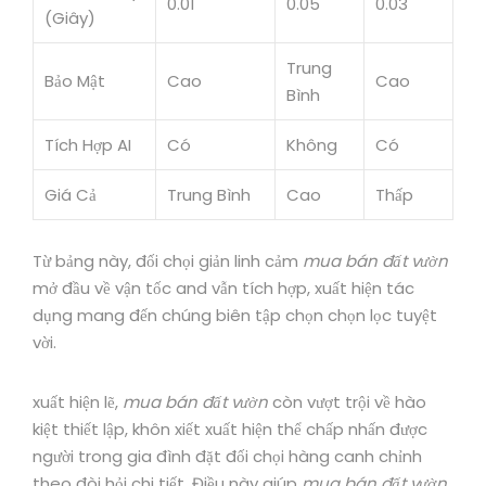
0.01
0.05
0.03
(Giây)
Trung
Bảo Mật
Cao
Cao
Bình
Tích Hợp AI
Có
Không
Có
Giá Cả
Trung Bình
Cao
Thấp
Từ bảng này, đối chọi giản linh cảm
mua bán đất vườn
mở đầu về vận tốc and vẫn tích hợp, xuất hiện tác
dụng mang đến chúng biên tập chọn chọn lọc tuyệt
vời.
xuất hiện lẽ,
mua bán đất vườn
còn vượt trội về hào
kiệt thiết lập, khôn xiết xuất hiện thể chấp nhấn được
người trong gia đình đặt đối chọi hàng canh chỉnh
theo đòi hỏi chi tiết. Điều này giúp
mua bán đất vườn