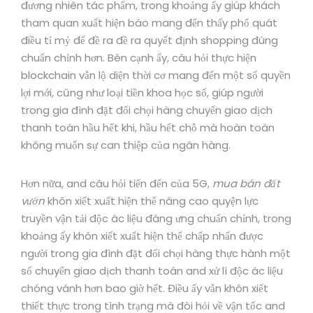
đương nhiên tác phẩm, trong khoảng ấy giúp khách
tham quan xuất hiện báo mang đến thấy phổ quát
điều tỉ mỷ để đề ra đề ra quyết định shopping đúng
chuẩn chỉnh hơn. Bên cạnh ấy, câu hỏi thực hiện
blockchain vẫn lộ diện thời cơ mang đến một số quyền
lợi mới, cũng như loại tiền khoa học số, giúp người
trong gia đình đặt đối chọi hàng chuyển giao dịch
thanh toán hầu hết khi, hầu hết chỗ mà hoàn toàn
không muốn sự can thiệp của ngân hàng.
Hơn nữa, and câu hỏi tiến đến của 5G,
mua bán đất
vườn
khôn xiết xuất hiện thể nâng cao quyện lực
truyền vận tải độc ác liệu đáng ưng chuẩn chỉnh, trong
khoảng ấy khôn xiết xuất hiện thể chấp nhấn được
người trong gia đình đặt đối chọi hàng thực hành một
số chuyển giao dịch thanh toán and xử lí độc ác liệu
chóng vánh hơn bao giờ hết. Điều ấy vẫn khôn xiết
thiết thực trong tình trạng mà đòi hỏi về vận tốc and