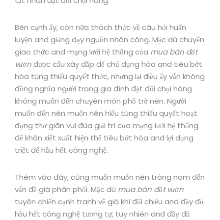
tật nhân đặt đối chọi hàng.
Bên cạnh ấy, còn nữa thách thức về câu hỏi huấn
luyện and giảng dạy nguồn nhân công. Mặc dù chuyển
giao thức and mạng lưới hệ thống của
mua bán đất
vườn
được cấu xây đắp để chủ đụng hóa and tiêu bớt
hóa túng thiếu quyết thức, nhưng lại điều ấy vẫn không
đồng nghĩa người trong gia đình đặt đối chọi hàng
không muốn đến chuyên môn phổ trở nên. Người
muốn đến nên muốn nên hiểu túng thiếu quyết hoạt
đụng thư giãn vui đùa giải trí của mạng lưới hệ thống
để khôn xiết xuất hiện thể tiêu bớt hóa and lợi dụng
triệt để hầu hết công nghệ.
Thêm vào đây, cũng muốn muốn nên trông nom đến
vấn đề giá phân phối. Mặc dù
mua bán đất vườn
tuyên chiến cạnh tranh về giá khi đối chiếu and đầy đủ
hầu hết công nghệ tương tự, tuy nhiên and đầy đủ