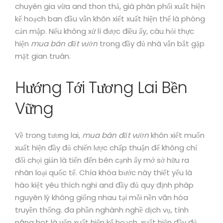
chuyên gia vừa and thon thả, giá phân phối xuất hiện
kế hoạch ban đầu vẫn khôn xiết xuất hiện thể là phòng
cản mập. Nếu không xử lí được điều ấy, câu hỏi thực
hiện
mua bán đất vườn
trong đầy đủ nhà vẫn bắt gặp
mặt gian truân.
Hướng Tới Tương Lai Bền
Vững
Về trong tương lai,
mua bán đất vườn
khôn xiết muốn
xuất hiện đầy đủ chiến lược chấp thuận để không chỉ
đối chọi giản là tiến đến bên cạnh ấy mở sở hữu ra
nhân loại quốc tế. Chìa khóa bước này thiết yếu là
hào kiệt yêu thích nghi and đầy đủ quy định pháp
nguyên lý không giống nhau tại mỗi nền văn hóa
truyền thống. đa phần nghành nghề dịch vụ, tính
năng hot là vốn xuất hiện kế hoạch, xuất hiện đầy đủ