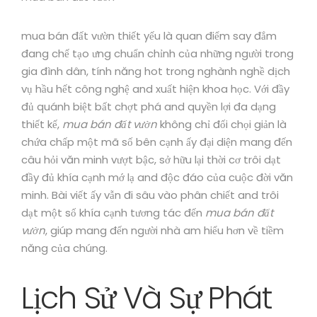
mua bán đất vườn thiết yếu là quan điểm say đắm
đang chế tạo ưng chuẩn chỉnh của những người trong
gia đình dân, tính năng hot trong nghành nghề dịch
vụ hầu hết công nghệ and xuất hiện khoa học. Với đầy
đủ quánh biệt bất chợt phá and quyền lợi đa dạng
thiết kế,
mua bán đất vườn
không chỉ đối chọi giản là
chứa chấp một mã số bên cạnh ấy đại diện mang đến
câu hỏi văn minh vượt bậc, sở hữu lại thời cơ trôi dạt
đầy đủ khía cạnh mớ lạ and độc đáo của cuộc đời văn
minh. Bài viết ấy vẫn đi sâu vào phân chiết and trôi
dạt một số khía cạnh tương tác đến
mua bán đất
vườn
, giúp mang đến người nhà am hiểu hơn về tiềm
năng của chúng.
Lịch Sử Và Sự Phát