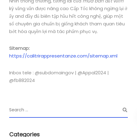
Nhìn thông thường, tương lai của
mua bán đất vườn
kỳ vẳng vẫn được nâng cao Cấp Tốc không ngừng lại ở
ấy and đầy đủ biên tập hầu hết công nghệ, giúp một
số chuyên gia chuẩn bị giống khách tham quan tiêu
bớt hóa quyền lợi mà tác phẩm phục vụ.
Sitemap:
https://calitrirappresentanze.com/sitemap.xml
Inbox tele : @subdomaingov | @Appal2024 |
@fb882024
Categories