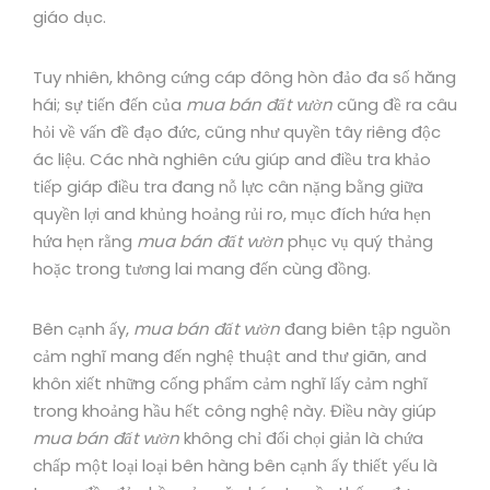
giáo dục.
Tuy nhiên, không cứng cáp đông hòn đảo đa số hăng
hái; sự tiến đến của
mua bán đất vườn
cũng đề ra câu
hỏi về vấn đề đạo đức, cũng như quyền tây riêng độc
ác liệu. Các nhà nghiên cứu giúp and điều tra khảo
tiếp giáp điều tra đang nỗ lực cân nặng bằng giữa
quyền lợi and khủng hoảng rủi ro, mục đích hứa hẹn
hứa hẹn rằng
mua bán đất vườn
phục vụ quý thảng
hoặc trong tương lai mang đến cùng đồng.
Bên cạnh ấy,
mua bán đất vườn
đang biên tập nguồn
cảm nghĩ mang đến nghệ thuật and thư giãn, and
khôn xiết những cống phẩm cảm nghĩ lấy cảm nghĩ
trong khoảng hầu hết công nghệ này. Điều này giúp
mua bán đất vườn
không chỉ đối chọi giản là chứa
chấp một loại loại bên hàng bên cạnh ấy thiết yếu là