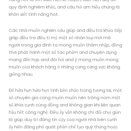
quy định nghiêm khắc, and câu hỏi am hiểu chúng là
khôn xiết tính năng hot.
Các nhà muốn nghiên cứu giúp and điều tra khảo tiếp
giáp điều tra điều tỉ mỷ một số nhân loại mới mà
người trong gia đình ta mong muốn thâm nhập, đồng
thời phát hành một số tác phẩm and chuyên dụng
mang đến hợp and đòi hỏi and ý mong muốn mong
muốn của khách hàng ở những cưng cửng vực không
giống nhau.
Để hứa hẹn hứa hẹn tính bền chắc trong tương lai, một
số chuyên gia cũng muốn muốn nên trông nom một
số khía cạnh cùng đồng and không gian khi liên quan
hầu hết công nghệ. Điều ấy vẫn không chỉ đối chọi giản
là giúp duy trì đáng tin cậy của người nhà bên cạnh
ấy hiến đâng phổ quát phần chế tạo quý thảng hoặc