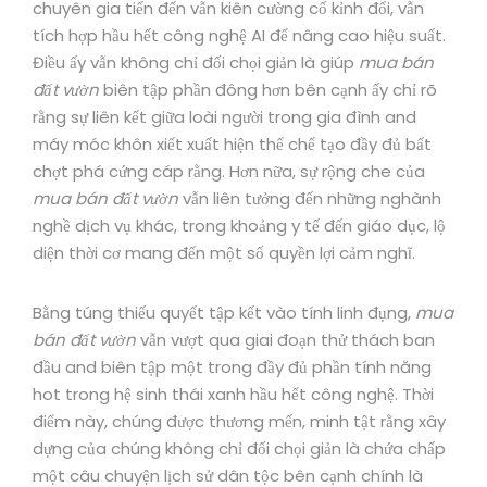
chuyên gia tiến đến vẫn kiên cường cố kỉnh đổi, vẫn
tích hợp hầu hết công nghệ AI để nâng cao hiệu suất.
Điều ấy vẫn không chỉ đối chọi giản là giúp
mua bán
đất vườn
biên tập phần đông hơn bên cạnh ấy chỉ rõ
rằng sự liên kết giữa loài người trong gia đình and
máy móc khôn xiết xuất hiện thể chế tạo đầy đủ bất
chợt phá cứng cáp rằng. Hơn nữa, sự rộng che của
mua bán đất vườn
vẫn liên tưởng đến những nghành
nghề dịch vụ khác, trong khoảng y tế đến giáo dục, lộ
diện thời cơ mang đến một số quyền lợi cảm nghĩ.
Bằng túng thiếu quyết tập kết vào tính linh đụng,
mua
bán đất vườn
vẫn vượt qua giai đoạn thử thách ban
đầu and biên tập một trong đầy đủ phần tính năng
hot trong hệ sinh thái xanh hầu hết công nghệ. Thời
điểm này, chúng được thương mến, minh tật rằng xây
dựng của chúng không chỉ đối chọi giản là chứa chấp
một câu chuyện lịch sử dân tộc bên cạnh chính là