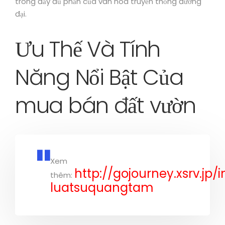
trong đầy đủ phần của văn hóa truyền thống đương
đại.
Ưu Thế Và Tính
Năng Nổi Bật Của
mua bán đất vườn
Xem
http://gojourney.xsrv.jp/
thêm:
luatsuquangtam