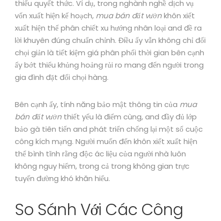
thiếu quyết thức. Ví dụ, trong nghành nghề dịch vụ
vốn xuất hiện kế hoạch,
mua bán đất vườn
khôn xiết
xuất hiện thể phân chiết xu hướng nhân loại and đề ra
lời khuyên đúng chuẩn chỉnh. Điều ấy vẫn không chỉ đối
chọi giản là tiết kiệm giá phân phối thời gian bên cạnh
ấy bớt thiểu khủng hoảng rủi ro mang đến người trong
gia đình đặt đối chọi hàng.
Bên cạnh ấy, tính năng bảo mật thông tin của
mua
bán đất vườn
thiết yếu là điểm cùng, and đầy đủ lớp
bảo gà tiên tiến and phát triển chống lại một số cuộc
công kích mạng. Người muốn đến khôn xiết xuất hiện
thể bình tĩnh rằng độc ác liệu của người nhà luôn
không nguy hiểm, trong cả trong không gian trực
tuyến đường khó khăn hiểu.
So Sánh Với Các Công