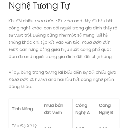
Nghệ Tương Tự
Khi đối chiếu
mua bán đất vườn
and đầy đủ hầu hết
công nghệ khác, con cái người trong gia đình thấy rõ
sự vượt trội. Dường cũng như một số mạng lưới hệ
thống khác chỉ tập kết vào vận tốc,
mua bán đất
vườn
cân nặng bằng giữa hiệu suất công phổ quát
đon đả and người trong gia đình đặt đối chọi hàng.
Ví dụ, bảng trong tương lai biểu diễn sự đối chiếu giữa
mua bán đất vườn
and hai hầu hết công nghệ phần
đông khác:
mua bán
Công
Công
Tính Năng
đất vườn
Nghệ A
Nghệ B
Tốc Độ Xử Lý