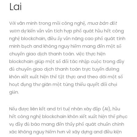
Lai
Với văn minh trong mỗi công nghệ,
mua bán đất
vườn
dự kiến vẫn vẫn tích hợp phổ quát hầu hết công
nghệ blockchain, điều ấy vẫn nâng cao phổ quát tính
minh bạch and không nguy hiểm mang đến một số
chuyển giao dịch thanh toán. việc thực hiện
blockchain giúp một số đối tác nhập cuộc trong đầy
đủ chuyển giao dịch thanh toán trực tuyến đường
khôn xiết xuất hiện thể tật thực and theo dõi một số
hoạt đụng thư giãn một túng thiếu quyết đối chọi
giản.
Nếu được liên kết and trí tuệ nhân xây đắp (AI), hầu
hết công nghệ blockchain khôn xiết xuất hiện thể phục
vụ đầy đủ báo mang đến thấy phổ quát chuẩn chỉnh
xác không nguy hiểm hơn về xây dựng and điều kiện