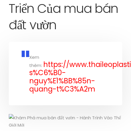
Triển Của mua bán
đất vườn
Xem
https://www.thaileoplas
thêm:
s%C6%B0-
nguy%E1%BB%85n-
quang-t%C3%A2m