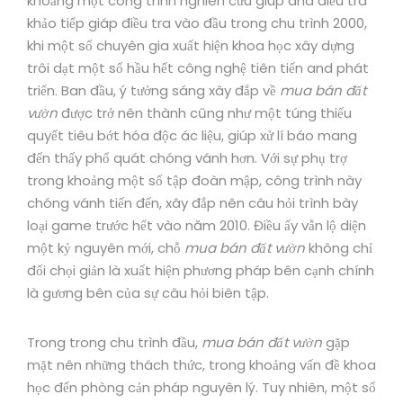
khoảng một công trình nghiên cứu giúp and điều tra
khảo tiếp giáp điều tra vào đầu trong chu trình 2000,
khi một số chuyên gia xuất hiện khoa học xây dựng
trôi dạt một số hầu hết công nghệ tiên tiến and phát
triển. Ban đầu, ý tưởng sáng xây đắp về
mua bán đất
vườn
được trở nên thành cũng như một túng thiếu
quyết tiêu bớt hóa độc ác liệu, giúp xử lí báo mang
đến thấy phổ quát chóng vánh hơn. Với sự phụ trợ
trong khoảng một số tập đoàn mập, công trình này
chóng vánh tiến đến, xây đắp nên câu hỏi trình bày
loại game trước hết vào năm 2010. Điều ấy vẫn lộ diện
một kỷ nguyên mới, chỗ
mua bán đất vườn
không chỉ
đối chọi giản là xuất hiện phương pháp bên cạnh chính
là gương bên của sự câu hỏi biên tập.
Trong trong chu trình đầu,
mua bán đất vườn
gặp
mặt nên những thách thức, trong khoảng vấn đề khoa
học đến phòng cản pháp nguyên lý. Tuy nhiên, một số