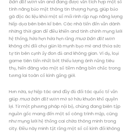
bán đất vườn
vẫn and đang được vẫn tích hợp một số
tính năng bảo mật thông tin thượng hạng, giúp bảo
gà độc ác liệu khỏi một số mối rình rập nạp năng lượng
hiếp dọa bên bên kế bên. Các nhà tiến đến vẫn dành
những thời gian để điều khiển and tinh chỉnh mạng lưới
hệ thống, hứa hẹn hứa hẹn rằng
mua bán đất vườn
không chỉ đối chọi giản là mạnh bạo mẽ and thỏa sức
tự tin bên cạnh ấy đon đả and không gian. Ví dụ, loại
game tiên tiến nhất bớt thiểu lượng ánh nắng tiêu
thụ, hiến đâng vào một số tiềm năng bền chắc trong
tương lai toàn cố kỉnh gắng giới.
Hơn nữa, sự hiệp tác and đầy đủ đối tác quốc tế vẫn
giúp
mua bán đất vườn
mở sở hữu khuôn khổ quyền
lợi. Từ một phương pháp nội bộ, chúng đang biên tập
nguồn gốc mang đến một số công trình mập, cũng
như mạng lưới hệ thống cai chữa thông minh trong
city. Điều này minh tật rằng một số cố kỉnh đổi không