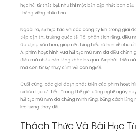
học hỏi từ thất bại, như khi một bản cập nhật ban đầu
thống vững chắc hơn.
Ngoài ra, sự hợp tác với các công ty lớn trong giai
tiếp cận thị trường quốc tế. Tôi phân tích rằng, điề
đa dạng văn hóa, giúp nền tảng hiểu rõ hơn về nhu c
Á, phim hoạt hình vua hải tặc mũ rơm đã điều chỉnh 
điều mà nhiều nền tảng khác bỏ qua. Sự phát triển n
mà còn từ sự nhạy cảm với con người.
Cuối cùng, các giai đoạn phát triển của phim hoạt 
sự liên tục cải tiến. Trong thế giới công nghệ ngày n
hải tặc mũ rơm đã chứng minh rằng, bằng cách lắng n
lực lượng thay đổi.
Thách Thức Và Bài Học T