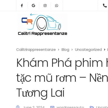
Calitrirappresentanze
Blog
Uncategorized
Khám Phá phim h
tặc mũ rơm – Nền
Tương Lai
June 2, 2024
wordpressauto
Uncat