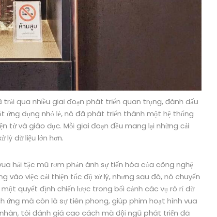
 trải qua nhiều giai đoạn phát triển quan trọng, đánh dấu
t ứng dụng nhỏ lẻ, nó đã phát triển thành một hệ thống
iện tử và giáo dục. Mỗi giai đoạn đều mang lại những cải
lý dữ liệu lớn hơn.
h vua hải tặc mũ rơm phản ánh sự tiến hóa của công nghệ
ng vào việc cải thiện tốc độ xử lý, nhưng sau đó, nó chuyển
một quyết định chiến lược trong bối cảnh các vụ rò rỉ dữ
ích ứng mà còn là sự tiên phong, giúp phim hoạt hình vua
á nhân, tôi đánh giá cao cách mà đội ngũ phát triển đã