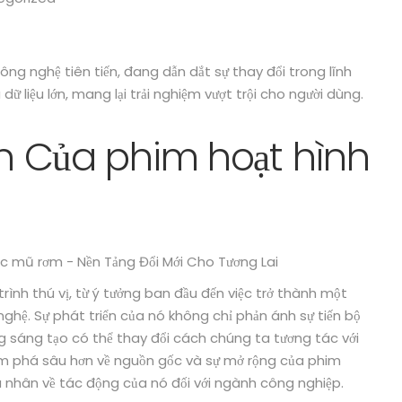
ng nghệ tiên tiến, đang dẫn dắt sự thay đổi trong lĩnh
dữ liệu lớn, mang lại trải nghiệm vượt trội cho người dùng.
ển Của phim hoạt hình
rình thú vị, từ ý tưởng ban đầu đến việc trở thành một
ghệ. Sự phát triển của nó không chỉ phản ánh sự tiến bộ
 sáng tạo có thể thay đổi cách chúng ta tương tác với
hám phá sâu hơn về nguồn gốc và sự mở rộng của phim
á nhân về tác động của nó đối với ngành công nghiệp.