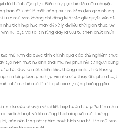
ngại đó thành động lực. Điều này gợi nhớ đến câu chuyện
ởng ban đầu chỉ là một công cụ tìm kiếm đơn giản nhưng
i tặc mũ rơm không chỉ dừng lại ở việc giải quyết vấn đề
 như tích hợp học máy để xử lý dữ liệu thời gian thực. Sự
m nổi bật, và tôi tin rằng đây là yếu tố then chốt khiến
ải tặc mũ rơm đã được tinh chỉnh qua các thử nghiệm thực
ày tạo nên một hệ sinh thái mở, nơi phản hồi từ người dùng
 của tôi, đây là một chiến lược thông minh, vì nó không
g nền tảng luôn phù hợp với nhu cầu thay đổi. phim hoạt
 một nhóm nhỏ mà là kết quả của sự cộng hưởng giữa
ũ rơm là câu chuyện về sự kết hợp hoàn hảo giữa tầm nhìn
 có sự linh hoạt và khả năng thích ứng với môi trường
 lai, các nền tảng như phim hoạt hình vua hải tặc mũ rơm
trọng tâm là con người.