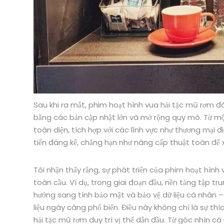
Sau khi ra mắt, phim hoạt hình vua hải tặc mũ rơm đã
bằng các bản cập nhật lớn và mở rộng quy mô. Từ mộ
toàn diện, tích hợp với các lĩnh vực như thương mại đ
tiến đáng kể, chẳng hạn như nâng cấp thuật toán để xử 
Tôi nhận thấy rằng, sự phát triển của phim hoạt hìn
toàn cầu. Ví dụ, trong giai đoạn đầu, nền tảng tập tru
hướng sang tính bảo mật và bảo vệ dữ liệu cá nhân – 
liệu ngày càng phổ biến. Điều này không chỉ là sự th
hải tặc mũ rơm duy trì vị thế dẫn đầu. Từ góc nhìn c