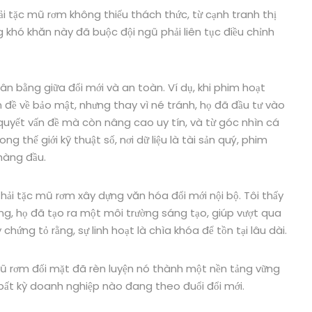
i tặc mũ rơm không thiếu thách thức, từ cạnh tranh thị
g khó khăn này đã buộc đội ngũ phải liên tục điều chỉnh
cân bằng giữa đổi mới và an toàn. Ví dụ, khi phim hoạt
 đề về bảo mật, nhưng thay vì né tránh, họ đã đầu tư vào
 quyết vấn đề mà còn nâng cao uy tín, và từ góc nhìn cá
ng thế giới kỹ thuật số, nơi dữ liệu là tài sản quý, phim
hàng đầu.
hải tặc mũ rơm xây dựng văn hóa đổi mới nội bộ. Tôi thấy
ởng, họ đã tạo ra một môi trường sáng tạo, giúp vượt qua
hứng tỏ rằng, sự linh hoạt là chìa khóa để tồn tại lâu dài.
mũ rơm đối mặt đã rèn luyện nó thành một nền tảng vững
bất kỳ doanh nghiệp nào đang theo đuổi đổi mới.