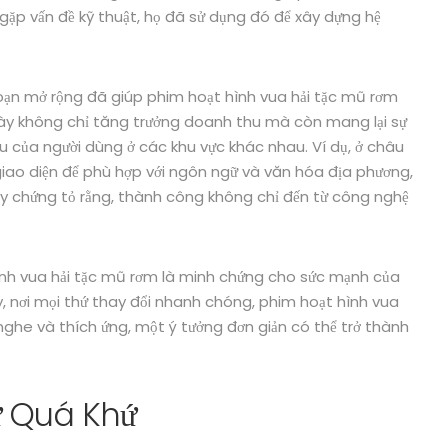
 gặp vấn đề kỹ thuật, họ đã sử dụng đó để xây dựng hệ
 đoạn mở rộng đã giúp phim hoạt hình vua hải tặc mũ rơm
u này không chỉ tăng trưởng doanh thu mà còn mang lại sự
ầu của người dùng ở các khu vực khác nhau. Ví dụ, ở châu
giao diện để phù hợp với ngôn ngữ và văn hóa địa phương,
ày chứng tỏ rằng, thành công không chỉ đến từ công nghệ
hình vua hải tặc mũ rơm là minh chứng cho sức mạnh của
ay, nơi mọi thứ thay đổi nhanh chóng, phim hoạt hình vua
ghe và thích ứng, một ý tưởng đơn giản có thể trở thành
ừ Quá Khứ