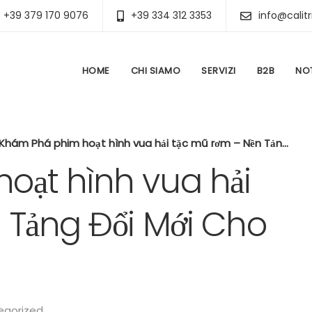
+39 379 170 9076
+39 334 312 3353
info@calitr
HOME
CHI SIAMO
SERVIZI
B2B
NOT
Khám Phá phim hoạt hình vua hải tặc mũ rơm – Nền Tảng Đổi Mới Cho Tương Lai
oạt hình vua hải
 Tảng Đổi Mới Cho
egorized