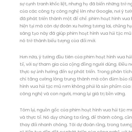
sự cạnh tranh khốc liệt, nhưng họ đã biến những trở 
của các công ty công nghệ lớn như Google, nơi ý tư
đã phát triển thành một đế chế. phim hoạt hình vua hả
hiện tại mà còn dự đoán xu hướng tương lai, chẳng hạn
sáng tạo này đã giúp phim hoạt hình vua hải tặc mũ rơ
nó trở thành biểu tượng của đổi mới.
Hơn nữa, ý tưởng đầu tiên của phim hoạt hình vua h
tế, với sự tham gia của cộng đồng người dùng. Điều n
thực sự ảnh hưởng đến sự phát triển. Trong phân tích
chỉ tăng cường lòng trung thành mà còn đảm bảo rằn
hình vua hải tặc mũ rơm không phải là sản phẩm của
công nghệ và con người, mang lại giá trị bền vững.
Tóm lại, nguồn gốc của phim hoạt hình vua hải tặc m
và thực tế. Nó dạy chúng ta rằng, để thành công, cần
thay đổi nhanh chóng. Tôi dự đoán rằng, trong tương
sẽ tiếp tục dẫn dắt sự phát triển của công nghệ, với 