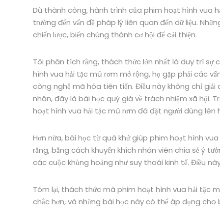
Dù thành công, hành trình của phim hoạt hình vua hả
trường đến vấn đề pháp lý liên quan đến dữ liệu. Nhữn
chiến lược, biến chúng thành cơ hội để cải thiện.
Tôi phân tích rằng, thách thức lớn nhất là duy trì sự 
hình vua hải tặc mũ rơm mở rộng, họ gặp phải các vấn
công nghệ mã hóa tiên tiến. Điều này không chỉ giải
nhân, đây là bài học quý giá về trách nhiệm xã hội. Tro
hoạt hình vua hải tặc mũ rơm đã đặt người dùng lên 
Hơn nữa, bài học từ quá khứ giúp phim hoạt hình vua 
rằng, bằng cách khuyến khích nhân viên chia sẻ ý tư
các cuộc khủng hoảng như suy thoái kinh tế. Điều này c
Tóm lại, thách thức mà phim hoạt hình vua hải tặc 
chắc hơn, và những bài học này có thể áp dụng cho 