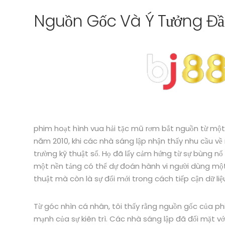
Nguồn Gốc Và Ý Tưởng Đầ
phim hoạt hình vua hải tặc mũ rơm bắt nguồn từ mộ
năm 2010, khi các nhà sáng lập nhận thấy nhu cầu về
trường kỹ thuật số. Họ đã lấy cảm hứng từ sự bùng nổ
một nền tảng có thể dự đoán hành vi người dùng một 
thuật mà còn là sự đổi mới trong cách tiếp cận dữ li
Từ góc nhìn cá nhân, tôi thấy rằng nguồn gốc của p
mạnh của sự kiên trì. Các nhà sáng lập đã đối mặt vớ