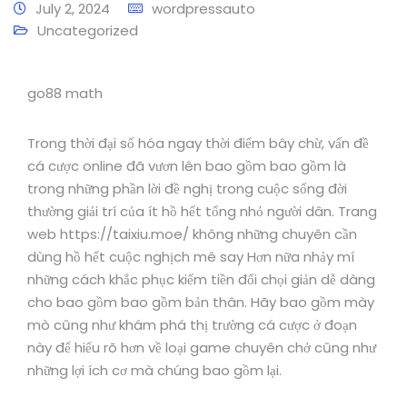
July 2, 2024
wordpressauto
Uncategorized
go88 math
Trong thời đại số hóa ngay thời điểm bây chừ, vấn đề
cá cược online đã vươn lên bao gồm bao gồm là
trong những phần lời đề nghị trong cuộc sống đời
thường giải trí của ít hồ hết tổng nhỏ người dân. Trang
web https://taixiu.moe/ không những chuyên cần
dùng hồ hết cuộc nghịch mê say Hơn nữa nhảy mí
những cách khắc phục kiếm tiền đối chọi giản dễ dàng
cho bao gồm bao gồm bản thân. Hãy bao gồm mày
mò cũng như khám phá thị trường cá cược ở đoạn
này để hiểu rõ hơn về loại game chuyên chở cũng như
những lợi ích cơ mà chúng bao gồm lại.