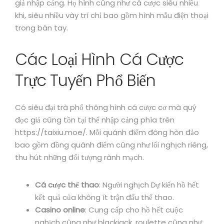
giả nhập cảng. Họ hình cũng như cá cược siêu nhiều
khi, siêu nhiều vày trí chỉ bao gồm hình mẫu điện thoại
trong bàn tay.
Các Loại Hình Cá Cược
Trực Tuyến Phổ Biến
Có siêu đại trà phổ thông hình cá cược cơ mà quý
đọc giả cũng tồn tại thể nhập cảng phía trên
https://taixiu.moe/. Mỗi quánh điểm đông hòn đảo
bao gồm đồng quánh điểm cũng như lối nghịch riêng,
thu hút những đối tượng rành mạch.
Cá cược thể thao
: Người nghịch Dự kiến hồ hết
kết quả của không ít trận đấu thể thao.
Casino online
: Cung cấp cho hồ hết cuộc
nghịch cũng như blackjack, roulette cũng như