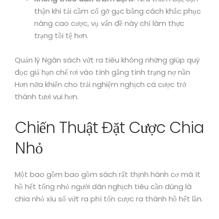
thận khi tải cầm cố gỡ gạc bằng cách khắc phục
nâng cao cược, vụ vấn đề này chỉ làm thực
trạng tồi tệ hơn.
Quản lý Ngân sách vứt ra tiêu không những giúp quý
đọc giả hạn chế rơi vào tình gắng tình trạng nợ nần
Hơn nữa khiến cho trải nghiệm nghịch cá cược trở
thành tươi vui hơn.
Chiến Thuật Đặt Cược Chia
Nhỏ
Một bao gồm bao gồm sách rất thịnh hành cơ mà ít
hồ hết tổng nhỏ người dân nghịch tiêu cần dùng là
chia nhỏ xíu số vứt ra phí tổn cược ra thành hồ hết lần.