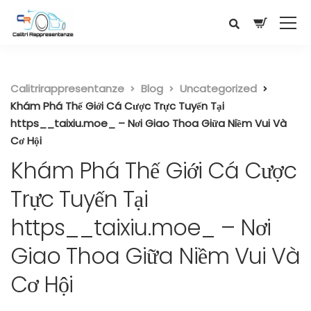
Calitrirappresentanze
Blog
Uncategorized
Khám Phá Thế Giới Cá Cược Trực Tuyến Tại
https__taixiu.moe_ – Nơi Giao Thoa Giữa Niềm Vui Và
Cơ Hội
Khám Phá Thế Giới Cá Cược
Trực Tuyến Tại
https__taixiu.moe_ – Nơi
Giao Thoa Giữa Niềm Vui Và
Cơ Hội