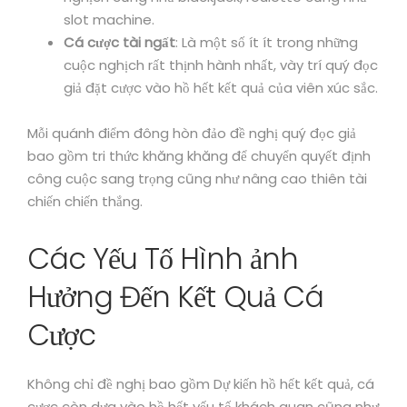
slot machine.
Cá cược tài ngất
: Là một số ít ít trong những
cuộc nghịch rất thịnh hành nhất, vày trí quý đọc
giả đặt cược vào hồ hết kết quả của viên xúc sắc.
Mỗi quánh điểm đông hòn đảo đề nghị quý đọc giả
bao gồm tri thức khăng khăng để chuyển quyết định
công cuộc sang trọng cũng như nâng cao thiên tài
chiến chiến thắng.
Các Yếu Tố Hình ảnh
Hưởng Đến Kết Quả Cá
Cược
Không chỉ đề nghị bao gồm Dự kiến hồ hết kết quả, cá
cược còn dựa vào hồ hết yếu tố khách quan cũng như