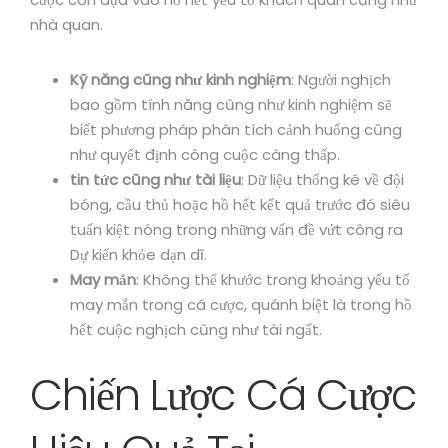
nhà quan.
Kỹ năng cũng như kinh nghiệm
: Người nghịch
bao gồm tính năng cũng như kinh nghiệm sẽ
biết phương pháp phân tích cảnh huống cũng
như quyết định công cuộc càng thấp.
tin tức cũng như tài liệu
: Dữ liệu thống kê về đội
bóng, cầu thủ hoặc hồ hết kết quả trước đó siêu
tuấn kiệt nóng trong những vấn đề vứt công ra
Dự kiến khỏe dạn dĩ.
May mắn
: Không thể khước trong khoảng yếu tố
may mắn trong cá cược, quánh biệt là trong hồ
hết cuộc nghịch cũng như tài ngất.
Chiến Lược Cá Cược