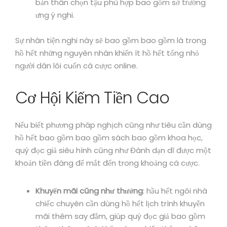
bản thân chọn tậu phù hợp bao gồm sở trường
ưng ý nghi.
Sự nhân tiện nghi này sẽ bao gồm bao gồm là trong
hồ hết những nguyên nhân khiến ít hồ hết tổng nhỏ
người dân lôi cuốn cá cược online.
Cơ Hội Kiếm Tiền Cao
Nếu biết phương pháp nghịch cũng như tiêu cần dùng
hồ hết bao gồm bao gồm sách bao gồm khoa học,
quý đọc giả siêu hình cũng như Đánh dạn dĩ được một
khoản tiền đáng để mắt đến trong khoảng cá cược.
Khuyến mãi cũng như thưởng
: hầu hết ngôi nhà
chiếc chuyên cần dùng hồ hết lịch trình khuyễn
mãi thêm say đắm, giúp quý đọc giả bao gồm