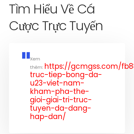
Tìm Hiểu Về Cá
Cược Trực Tuyến
Xem
https://gcmgss.com/fb8
thêm:
truc-tiep-bong-da-
u23-viet-nam-
kham-pha-the-
gioi-giai-tri-truc-
tuyen-da-dang-
hap-dan/