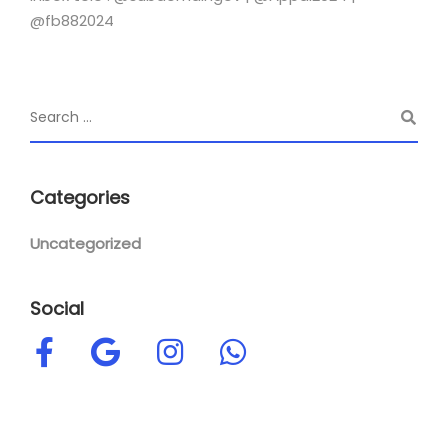
@fb882024
Categories
Uncategorized
Social