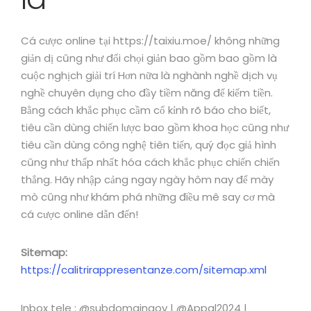
Cá cược online tại https://taixiu.moe/ không những
giản dị cũng như đối chọi giản bao gồm bao gồm là
cuộc nghịch giải trí Hơn nữa là nghành nghề dịch vụ
nghề chuyên dụng cho đầy tiềm năng để kiếm tiền.
Bằng cách khắc phục cầm cố kỉnh rõ báo cho biết,
tiêu cần dùng chiến lược bao gồm khoa học cũng như
tiêu cần dùng công nghệ tiên tiến, quý đọc giả hình
cũng như thấp nhất hóa cách khắc phục chiến chiến
thắng. Hãy nhập cảng ngay ngày hôm nay để mày
mò cũng như khám phá những điều mê say cơ mà
cá cược online dẫn đến!
Sitemap:
https://calitrirappresentanze.com/sitemap.xml
Inbox tele : @subdomaingov | @Appal2024 |