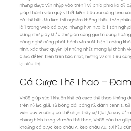
những được vẫn nhập vào trên 1 vẻ phía phía ko đề c
giúp thành viên quý vì tiết kiệm tiêu xài cùng tiêu xà
có thể bắt đầu làm trải nghiệm không thiếu thốn ph
là 1 trang web cá cược, nhưng hơn nữa là 1 sân nghịch
cũng như giây khắc thư giãn cùng giải trí cùng hoảng 
công nghệ cùng phát hành vẫn xuất hiện 1 chặng kh
ninh, xác thực quyền lợi Khủng nhất mang lại thành vi
được để lên trên trên bậc nhất, hướng về chỉ tiêu cùng
lại siêu thị.
Cá Cược Thể Thao – Đam
Vn88 giúp sức 1 khuôn khổ cá cược thể thao Khủng 
trên nỗ lực giới. Từ bóng đá, bóng rổ, đánh tennis, t
viên quý vì cũng có thể chọn thấy sự tậu lựa say đắ
chủng hình trạng về môn thể thao, Vn88 còn trợ giú
khoảng cá cược kèo châu Á, kèo châu Âu, tới hầu cũng