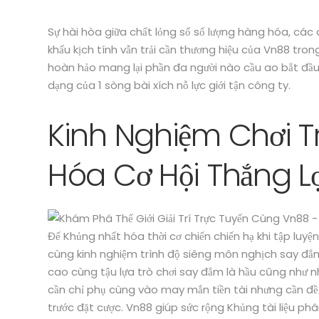
Sự hài hòa giữa chất lỏng số số lượng hàng hóa, c
khấu kịch tính vẫn trải cần thương hiệu của Vn88 tron
hoàn hảo mang lại phần đa người nào cầu ao bắt đầ
dạng của 1 sòng bài xích nỗ lực giới tận công ty.
Kinh Nghiệm Chơi T
Hóa Cơ Hội Thắng Lợ
Để Khủng nhất hóa thời cơ chiến chiến hạ khi tập luy
cùng kinh nghiệm trình độ siêng môn nghịch say đắm. 
cao cùng tậu lựa trò chơi say đắm là hầu cũng như nh
cần chỉ phụ cùng vào may mắn tiền tài nhưng cần đề 
trước đặt cược. Vn88 giúp sức rộng Khủng tài liệu phân