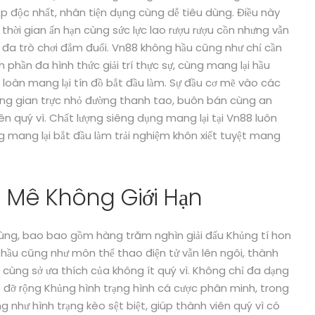
ập độc nhất, nhân tiện dụng cùng dễ tiêu dùng. Điều này
i thời gian ấn hạn cùng sức lực lao rượu rượu cồn nhưng vẫn
ần đa trò chơi đắm đuối. Vn88 không hầu cũng như chỉ cần
 phần đa hình thức giải trí thực sự, cùng mang lại hầu
loàn mang lại tín đồ bắt đầu làm. Sự đầu cơ mẽ vào các
ông gian trực nhỏ đường thanh tao, buôn bán cùng an
ên quý vì. Chất lượng siêng dụng mang lại tại Vn88 luôn
 mang lại bắt đầu làm trải nghiệm khôn xiết tuyệt mang
 Mê Không Giới Hạn
đùng, bao bao gồm hàng trăm nghìn giải đấu Khủng tí hon
ới hầu cũng như môn thể thao điện tử vẫn lên ngôi, thành
m cùng sở ưa thích của không ít quý vì. Không chỉ đa dạng
p đỡ rộng Khủng hình trạng hình cá cược phân minh, trong
 như hình trạng kèo sệt biệt, giúp thành viên quý vì có