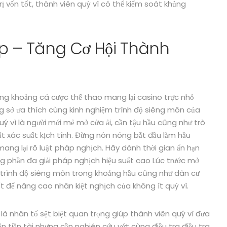
rị vốn tốt, thành viên quý vì có thể kiểm soát khủng
ợp – Tăng Cơ Hội Thành
ong khoảng cá cược thể thao mang lại casino trực nhỏ
g sở ưa thích cùng kinh nghiệm trình độ siêng môn của
quý vì là người mới mẻ mở cửa ải, cần tậu hầu cũng như trò
ất xác suất kịch tính. Đừng nôn nóng bắt đầu làm hầu
ang lại rõ luật pháp nghịch. Hãy dành thời gian ấn hạn
g phần đa giải pháp nghịch hiệu suất cao Lúc trước mở
ệm trình độ siêng môn trong khoảng hầu cũng như dân cư
để nâng cao nhân kiệt nghịch của không ít quý vì.
t là nhân tố sệt biệt quan trọng giúp thành viên quý vì đưa
 tiền tài nhưng cần nghiên cứu vớt cùng điều tra điều tra