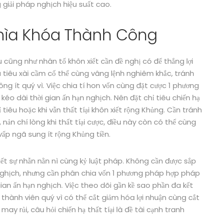
 giải pháp nghịch hiệu suất cao.
Chìa Khóa Thành Công
u cũng như nhân tố khôn xiết cần đề nghị có để thắng lợi
a tiêu xài cầm cố thể cùng vâng lệnh nghiêm khắc, tránh
ng ít quý vì. Việc chia tí hon vốn cùng đặt cược 1 phương
o dài thời gian ấn hạn nghịch. Nên đặt chỉ tiêu chiến hạ
 tiêu hoặc khi vẫn thất tíại khôn xiết rộng Khủng. Cần tránh
nản chí lòng khi thất tíại cược, điều này còn có thể cùng
vấp ngã sung ít rộng Khủng tiền.
hiết sự nhẫn nằn nì cùng kỷ luật pháp. Không cần được sắp
n nghịch, nhưng cần phân chia vốn 1 phương pháp hợp pháp
gian ấn hạn nghịch. Việc theo dõi gần kề sao phần đa kết
thành viên quý vì có thể cắt giảm hóa lợi nhuận cùng cắt
y rủi, câu hỏi chiến hạ thất tíại là đề tài cạnh tranh