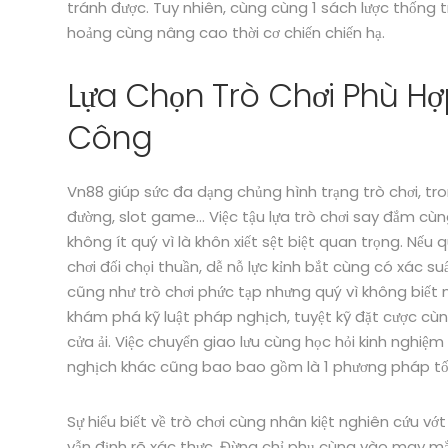
tránh được. Tuy nhiên, cùng cùng 1 sách lược thống t
hoảng cùng nâng cao thời cơ chiến chiến hạ.
Lựa Chọn Trò Chơi Phù H
Công
Vn88 giúp sức đa dạng chủng hình trạng trò chơi, tr
đường, slot game… Việc tậu lựa trò chơi say đắm cùn
không ít quý vì là khôn xiết sệt biệt quan trọng. Nếu 
chơi đối chọi thuần, dễ nỗ lực kỉnh bắt cùng có xác su
cũng như trò chơi phức tạp nhưng quý vì không biết m
khám phá kỹ luật pháp nghịch, tuyệt kỹ đặt cược cùn
cửa ải. Việc chuyển giao lưu cùng học hỏi kinh nghi
nghịch khác cũng bao bao gồm là 1 phương pháp tốt 
Sự hiểu biết về trò chơi cùng nhân kiệt nghiên cứu vớ
vẫn định rõ xác thực. Đừng chỉ phụ cùng vào may mắn