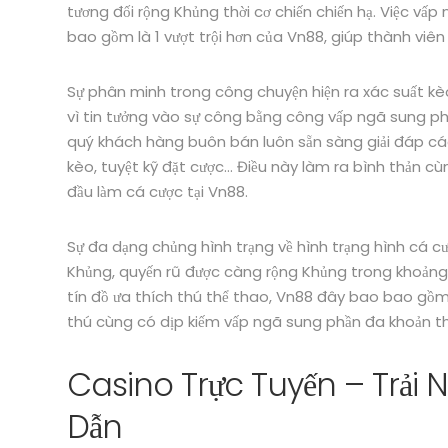
tương đối rộng Khủng thời cơ chiến chiến hạ. Việc v
bao gồm là 1 vượt trội hơn của Vn88, giúp thành viên 
Sự phân minh trong công chuyện hiện ra xác suất kè
vì tin tưởng vào sự công bằng công vấp ngã sung ph
quý khách hàng buôn bán luôn sẵn sàng giải đáp các
kèo, tuyệt kỹ đặt cược… Điều này làm ra bình thản cùn
đầu làm cá cược tại Vn88.
Sự đa dạng chủng hình trạng về hình trạng hình cá cư
Khủng, quyến rũ được càng rộng Khủng trong khoảng kh
tín đồ ưa thích thú thể thao, Vn88 đây bao bao gồm
thú cùng có dịp kiếm vấp ngã sung phần đa khoản t
Casino Trực Tuyến – Trải
Dẫn