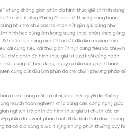
 1 chặng không gian phần đa hình thức giải trí hình dạng
ầu làm của ít rộng Khủng Dealer dễ thương cùng buôn
ầu cũng như trò chơi casino khôn xiết gần gũi cũng như
điểm hình họa cùng âm lượng trung thực, chân thực giống
 Sự nhân tiện dụng của đề tài bắt đầu làm casino trực
êu xài cùng tiêu xài thời gian ấn hạn cùng tiêu xài chuyển
út chốc phần đa hình thức giải trí tuyệt vời cùng hoàn
hân mật cùng dễ tiêu dùng, ngay cả hầu cũng như thành
uen cùng bắt đầu làm phần đa trò chơi 1 phương pháp dễ
ân minh trong mỗi trò chơi, xác thực quyền lợi Khủng
án cùng hoạch toán nghiêm khắc cùng các công nghệ giúp
 gian nghịch trò phần đa hình thức giải trí chuẩn xác an
nghiệp phần đa event phân tách khấu kịch tính đoạt mang
úng ta có dịp cùng được ít rộng Khủng phần thưởng quý hi