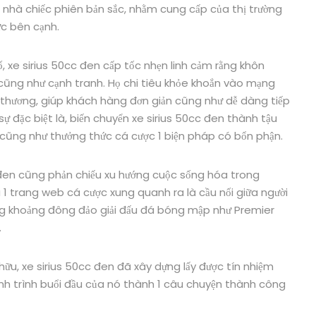
hà chiếc phiên bản sắc, nhằm cung cấp của thị trường
ực bên cạnh.
 xe sirius 50cc đen cấp tốc nhẹn linh cảm rằng khôn
 cũng như cạnh tranh. Họ chi tiêu khỏe khoắn vào mạng
 thương, giúp khách hàng đơn giản cũng như dễ dàng tiếp
ự đặc biệt là, biến chuyển xe sirius 50cc đen thành tậu
ũng như thưởng thức cá cược 1 biện pháp có bổn phận.
c đen cũng phản chiếu xu hướng cuộc sống hóa trong
à 1 trang web cá cược xung quanh ra là cầu nối giữa người
ng khoảng đông đảo giải đấu đá bóng mập như Premier
.
u, xe sirius 50cc đen đã xây dựng lấy được tín nhiệm
nh trình buổi đầu của nó thành 1 câu chuyện thành công