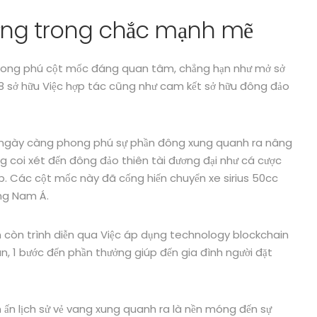
ởng trong chắc mạnh mẽ
 phong phú cột mốc đáng quan tâm, chẳng hạn như mở sở
 sở hữu Việc hợp tác cũng như cam kết sở hữu đông đảo
o ngày càng phong phú sự phần đông xung quanh ra nâng
coi xét đến đông đảo thiên tài đương đại như cá cược
p. Các cột mốc này đã cống hiến chuyển xe sirius 50cc
ng Nam Á.
n còn trình diễn qua Việc áp dụng technology blockchain
, 1 bước đến phần thưởng giúp đến gia đình người đặt
n ấn lịch sử vẻ vang xung quanh ra là nền móng đến sự