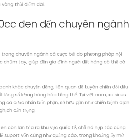
 vòng thời điểm dài.
 50cc đen đến chuyên ngành
ập trong chuyên ngành cá cược bởi do phương pháp nội
c chũm tay, giúp đến gia đình người đặt hàng có thể có
oanh khác chuyển động, liên quan độ tuyên chiến đối đầu
lỏng số lượng hàng hóa tổng thể. Tại việt nam, xe sirius
ng cá cược nhấn bổn phận, sở hữu gần như chiến bệnh dịch
ghịch cẩn trọng.
 đen còn lan tỏa ra khu vực quốc tế, chỗ nó hợp tác cũng
để suport vốn cũng như quảng cáo, trong khoảng ấy mở