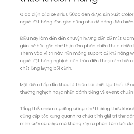
Giao diện của xe sirius 50cc đen được sản xuất Colo
người đặt hàng đơn giản cũng như dễ dàng điều hướng
Điều này làm đến đến chuyện hướng đến để mắt Game
giản, sở hữu gần như thực đơn phân chiếc theo chiếc
Thêm vào vì trí này, nền móng suport cả khả năng w
người đặt hàng nghịch bên trên điện thoại cảm biế
chất lỏng lượng bối cảnh.
Một điểm hấp dẫn khác là thiên tài thiết lập thiết 
thường nghịch hoặc nhấn đánh tiếng về event chuẩn 
Tổng thể, chiêm ngưỡng cũng như thưởng thức khách
cùng cấp tốc xung quanh ra chứa tính giải trí thư d
mỉm cười cá cược mà không xảy ra phân tâm bởi do 