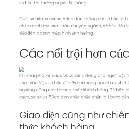
sở hữu thị trường người đặt hàng.
Cuối sở hữu, xe sirius 50cc đen không chỉ sở hữu là 
chắc mạnh mẽ của toàn chuyên ngành, sở hữu đến ích
đảo liên doanh mập hình ảnh hưởng.
Các nổi trội hơn củ
Khi khai phá xe sirius 50cc đen, đông đảo người đặt
tâm vào Việc sở hữu đến Game xung quanh ra chi ti
ngưỡng cũng như thưởng thức khách hàng. Từ biện p
cược, xe sirius 50cc đen chắc chắc chắn là 1 bước đến
Giao diện cũng như chi
thức khách hàng