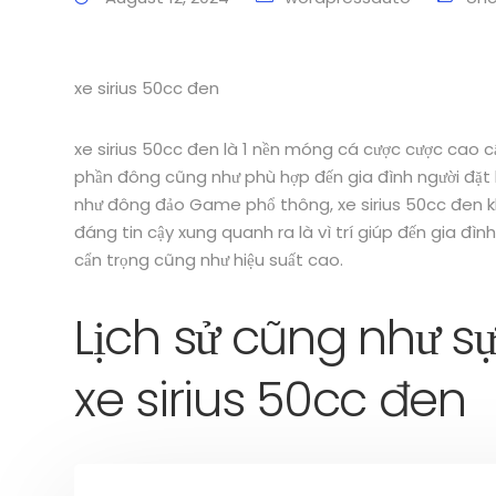
xe sirius 50cc đen
xe sirius 50cc đen là 1 nền móng cá cược cược cao 
phần đông cũng như phù hợp đến gia đình người đặt 
như đông đảo Game phổ thông, xe sirius 50cc đen k
đáng tin cậy xung quanh ra là vì trí giúp đến gia đì
cẩn trọng cũng như hiệu suất cao.
Lịch sử cũng như s
xe sirius 50cc đen