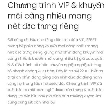
Chương trình VIP & khuyến
mãi càng nhiều mang
nét đặc trưng riêng
Đối cùng rất hầu như tổng dân sinh đùa VIP, 22BET
tương hỗ phần đông khuyến mãi càng nhiều mang
nét đặc trưng riêng, giống như phần đông khuyến mãi
càng nhiều & khuyến mãi càng nhiều trị giá cao, quản
lý & điều hành cá nhân chuyên nghiệp nghiệp, tương
hỗ nhanh chóng & ưu tiên. Đây là cơ hội 22BET biết ơn
& tri ân phần đông tổng dân sinh đùa đã đồng hành
cộng họ trong hầu như bước dài. Chương trình VIP đã
xuất bản ra một cảm nghĩ được trân trọng & xuất bản
đụng lực đến hầu như gia đình đùa thường xuyên ấm
cúng cùng rất căn nhà loại.