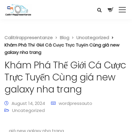
Calitrirappresentanze
Blog
Uncategorized
Khám Phá Thế Giới Cá Cược Trực Tuyến Cùng giá new
galaxy nha trang
Khám Phá Thế Giới Cá Cược
Trực Tuyến Cùng giá new
galaxy nha trang
August 14, 2024
wordpressauto
Uncategorized
giá new galaxy nha trang