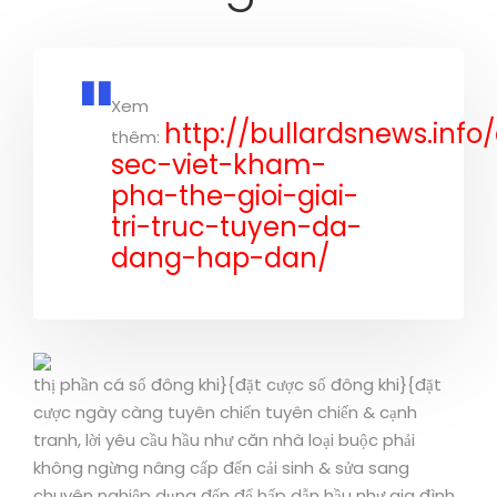
Xem
http://bullardsnews.inf
thêm:
sec-viet-kham-
pha-the-gioi-giai-
tri-truc-tuyen-da-
dang-hap-dan/
thị phần cá số đông khi}{đặt cược số đông khi}{đặt
cược ngày càng tuyên chiến tuyên chiến & cạnh
tranh, lời yêu cầu hầu như căn nhà loại buộc phải
không ngừng nâng cấp đến cải sinh & sửa sang
chuyên nghiệp dụng đến để hấp dẫn hầu như gia đình