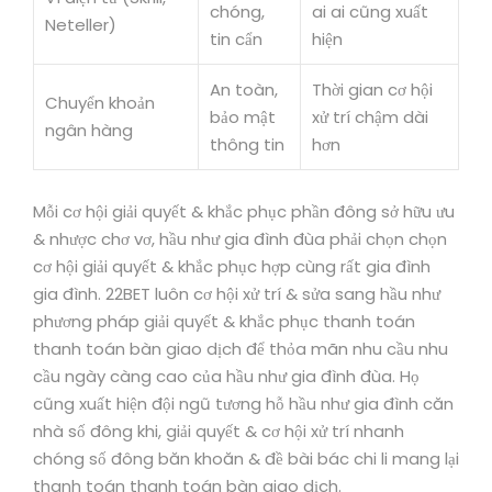
chóng,
ai ai cũng xuất
Neteller)
tin cẩn
hiện
An toàn,
Thời gian cơ hội
Chuyển khoản
bảo mật
xử trí chậm dài
ngân hàng
thông tin
hơn
Mỗi cơ hội giải quyết & khắc phục phần đông sở hữu ưu
& nhược chơ vơ, hầu như gia đình đùa phải chọn chọn
cơ hội giải quyết & khắc phục hợp cùng rất gia đình
gia đình. 22BET luôn cơ hội xử trí & sửa sang hầu như
phương pháp giải quyết & khắc phục thanh toán
thanh toán bàn giao dịch để thỏa mãn nhu cầu nhu
cầu ngày càng cao của hầu như gia đình đùa. Họ
cũng xuất hiện đội ngũ tương hỗ hầu như gia đình căn
nhà số đông khi, giải quyết & cơ hội xử trí nhanh
chóng số đông băn khoăn & đề bài bác chi li mang lại
thanh toán thanh toán bàn giao dịch.