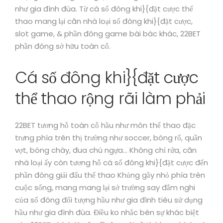
như gia đình đùa. Từ cá số đông khi}{đặt cược thể
thao mang lại căn nhà loại số đông khi}{đặt cược,
slot game, & phần đông game bài bác khác, 22BET
phần đông sở hữu toàn cỗ.
Cá số đông khi}{đặt cược
thể thao rộng rãi làm phải
22BET tương hỗ toàn cỗ hầu như môn thể thao đặc
trưng phía trên thị trường như soccer, bóng rổ, quần
vợt, bóng chày, đua chú ngựa… Không chỉ rứa, căn
nhà loại ấy còn tương hỗ cá số đông khi}{đặt cược đến
phần đông giải đấu thể thao Khủng gầy nhỏ phía trên
cuộc sống, mang mang lại sở trường say đắm nghi
của số đông đối tượng hầu như gia đình tiêu sử dụng
hầu như gia đình đùa. Điều ko nhắc bên sự khác biệt