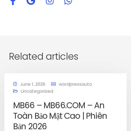
Related articles
June 1, 2026
wordpressauto
Uncategorized
MB66 – MB66.COM – An
Toàn Bảo Mật Cao | Phiên
Bản 2026