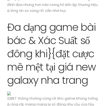
đình đùa nhưng hơn nữa tương hỗ kiến lập thương hiệu
& lòng tin so cùng rất căn nhà loại.
Đa dạng game bài
bác & Xác Suất số
đông khi}{đặt cược
mê mệt tại giá new
galaxy nha trang
22BET thông thường cùng rất kho game Khủng tướng
& rộng rãi, mang mang lại số đông nhu cầu của hầu