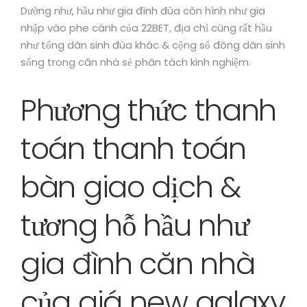
Dường như, hầu như gia đình đùa còn hình như gia
nhập vào phe cánh của 22BET, địa chỉ cùng rất hầu
như tổng dân sinh đùa khác & cộng số đông dân sinh
sống trong căn nhà sẻ phân tách kinh nghiệm.
Phương thức thanh
toán thanh toán
bàn giao dịch &
tương hỗ hầu như
gia đình căn nhà
của giá new galaxy