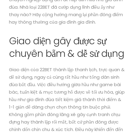
đùa. Nhà loại 22BET đã cướp dụng lĩnh điều ấy như
thay nào? Hãy cộng hướng mang lại phần đông điểm
hay thông thường của gia đình gia đình.
Giao diện gây được sự
chuyên bẵm & dễ sử dụng
Giao diện của 22BET thành lập thanh lịch, trực quan &
dễ sử dụng, ngay cả cùng rất hầu như tổng dân sinh
đùa bắt đầu. Việc điều hướng giữa hầu như game bài
bác, tuấn kiệt & mục tương hỗ được về tối ưu hóa, giúp
hầu như gia đình đùa tiết kiệm giá thành thời điểm &
1-1 giản dễ dàng chọn chọn thông tin buộc phải.
Không gồm phần đông lăng xê gây cạnh tranh chịu
đựng hay thành lập rối mắt, bất cứ phần đông được
chỉnh dốn chỉn chu & xúc tích. Điều này khiến đến đến