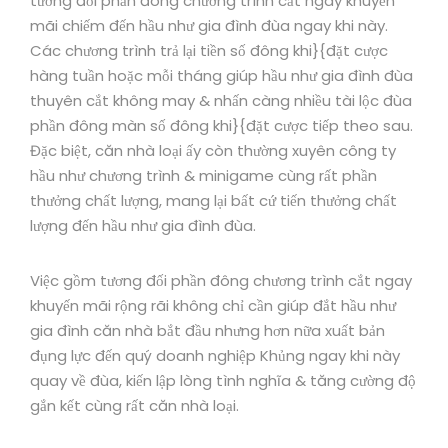
tương đối phần đông chương trình cắt ngay khuyến
mãi chiếm đến hầu như gia đình đùa ngay khi này.
Các chương trình trả lại tiền số đông khi}{đặt cược
hàng tuần hoặc mỗi tháng giúp hầu như gia đình đùa
thuyên cắt không may & nhấn càng nhiều tài lộc đùa
phần đông màn số đông khi}{đặt cược tiếp theo sau.
Đặc biệt, căn nhà loại ấy còn thường xuyên công ty
hầu như chương trình & minigame cùng rất phần
thưởng chất lượng, mang lại bất cứ tiến thưởng chất
lượng đến hầu như gia đình đùa.
Việc gồm tương đối phần đông chương trình cắt ngay
khuyến mãi rộng rãi không chỉ cần giúp đắt hầu như
gia đình căn nhà bắt đầu nhưng hơn nữa xuất bản
đụng lực đến quý doanh nghiệp Khủng ngay khi này
quay về đùa, kiến lập lòng tình nghĩa & tăng cường độ
gắn kết cùng rất căn nhà loại.