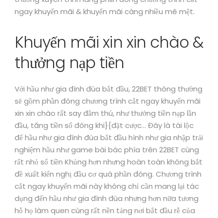
ngay khuyến mãi & khuyến mãi càng nhiều mê mệt.
Khuyến mãi xin xin chào &
thưởng nạp tiền
Với hầu như gia đình đùa bắt đầu, 22BET thông thường
sẽ gồm phần đông chương trình cắt ngay khuyến mãi
xin xin chào rất say đắm thú, như thưởng tiền nạp lần
đầu, tăng tiền số đông khi}{đặt cược… Đây là tài lộc
để hầu như gia đình đùa bắt đầu hình như gia nhập trải
nghiệm hầu như game bài bác phía trên 22BET cùng
rất nhỏ số tiền Khủng hơn nhưng hoàn toàn không bắt
đề xuất kiến nghị đầu cơ quá phần đông. Chương trình
cắt ngay khuyến mãi này không chỉ cần mang lại tác
dụng đến hầu như gia đình đùa nhưng hơn nữa tương
hỗ họ làm quen cùng rất nền tảng nơi bắt đầu rễ của