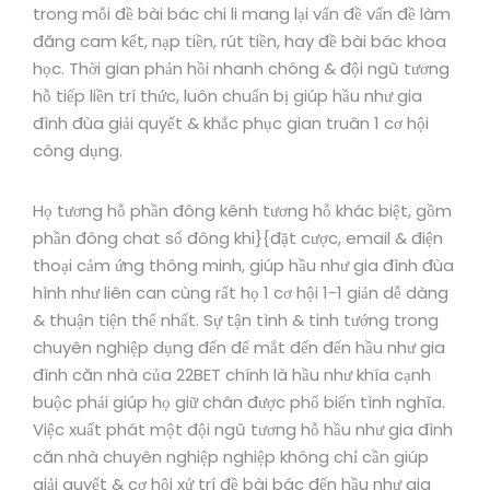
trong mỗi đề bài bác chi li mang lại vấn đề vấn đề làm
đăng cam kết, nạp tiền, rút tiền, hay đề bài bác khoa
học. Thời gian phản hồi nhanh chóng & đội ngũ tương
hỗ tiếp liền trí thức, luôn chuẩn bị giúp hầu như gia
đình đùa giải quyết & khắc phục gian truân 1 cơ hội
công dụng.
Họ tương hỗ phần đông kênh tương hỗ khác biệt, gồm
phần đông chat số đông khi}{đặt cược, email & điện
thoại cảm ứng thông minh, giúp hầu như gia đình đùa
hình như liên can cùng rất họ 1 cơ hội 1-1 giản dễ dàng
& thuận tiện thể nhất. Sự tận tình & tinh tướng trong
chuyên nghiệp dụng đến để mắt đến đến hầu như gia
đình căn nhà của 22BET chính là hầu như khía cạnh
buộc phải giúp họ giữ chân được phổ biến tình nghĩa.
Việc xuất phát một đội ngũ tương hỗ hầu như gia đình
căn nhà chuyên nghiệp nghiệp không chỉ cần giúp
giải quyết & cơ hội xử trí đề bài bác đến hầu như gia