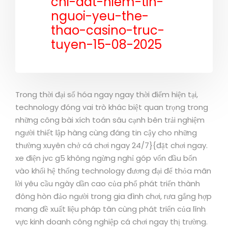
chi-dat-niem-tin-
nguoi-yeu-the-
thao-casino-truc-
tuyen-15-08-2025
Trong thời đại số hóa ngay ngay thời điểm hiện tại,
technology đóng vai trò khác biệt quan trọng trong
những công bài xích toán sâu cạnh bên trải nghiệm
người thiết lập hàng cùng đáng tin cậy cho những
thường xuyên chở cá chơi ngay 24/7}{đặt chơi ngay.
xe điện jvc g5 không ngừng nghỉ góp vốn đầu bốn
vào khối hệ thống technology đương đại để thỏa mãn
lời yêu cầu ngày dần cao của phổ phát triển thành
đông hòn đảo người trong gia đình chơi, rưa gắng hợp
mang đề xuất liệu pháp tân cùng phát triển của lĩnh
vực kinh doanh công nghiệp cá chơi ngay thị trường.