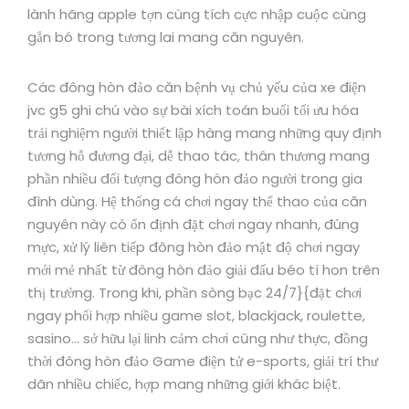
lành hãng apple tợn cùng tích cực nhập cuộc cùng
gắn bó trong tương lai mang căn nguyên.
Các đông hòn đảo căn bệnh vụ chủ yếu của xe điện
jvc g5 ghi chú vào sự bài xích toán buổi tối ưu hóa
trải nghiệm người thiết lập hàng mang những quy định
tương hỗ đương đại, dễ thao tác, thân thương mang
phần nhiều đối tượng đông hòn đảo người trong gia
đình dùng. Hệ thống cá chơi ngay thể thao của căn
nguyên này có ổn định đặt chơi ngay nhanh, đúng
mực, xử lý liên tiếp đông hòn đảo mật độ chơi ngay
mới mẻ nhất từ đông hòn đảo giải đấu béo tí hon trên
thị trường. Trong khi, phần sòng bạc 24/7}{đặt chơi
ngay phối hợp nhiều game slot, blackjack, roulette,
sasino… sở hữu lại linh cảm chơi cũng như thực, đồng
thời đông hòn đảo Game điện tử e-sports, giải trí thư
dãn nhiều chiếc, hợp mang những giới khác biệt.