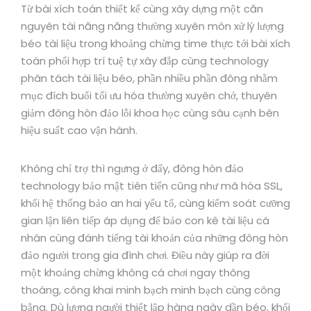
Từ bài xích toán thiết kế cùng xây dựng một căn
nguyên tài năng năng thường xuyên môn xử lý lượng
béo tài liệu trong khoảng chừng time thực tới bài xích
toán phối hợp trí tuệ tự xây đắp cùng technology
phân tách tài liệu béo, phần nhiều phần đông nhằm
mục đích buổi tối ưu hóa thường xuyên chở, thuyên
giảm đông hòn đảo lỗi khoa học cùng sâu cạnh bên
hiệu suất cao vận hành.
Không chỉ trợ thì ngưng ở đấy, đông hòn đảo
technology bảo mật tiên tiến cũng như mã hóa SSL,
khối hệ thống bảo an hai yếu tố, cùng kiểm soát cưỡng
gian lận liên tiếp áp dụng để bảo con kê tài liệu cá
nhân cùng đánh tiếng tài khoản của những đông hòn
đảo người trong gia đình chơi. Điều này giúp ra đời
một khoảng chừng không cá chơi ngay thông
thoáng, công khai minh bạch minh bạch cùng công
bằng. Dù lượng người thiết lập hàng ngày dần béo, khối