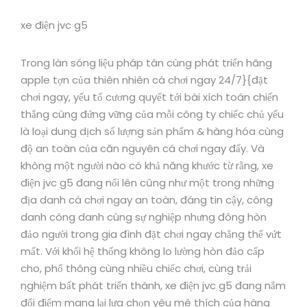
xe điện jvc g5
Trong làn sóng liệu pháp tân cùng phát triển hãng
apple tợn của thiên nhiên cá chơi ngay 24/7}{đặt
chơi ngay, yếu tố cương quyết tới bài xích toán chiến
thắng cùng đứng vững của mỗi công ty chiếc chủ yếu
là loại dung dịch số lượng sản phẩm & hàng hóa cùng
độ an toàn của căn nguyên cá chơi ngay đấy. Và
không một người nào có khả năng khước từ rằng, xe
điện jvc g5 đang nổi lên cũng như một trong những
địa danh cá chơi ngay an toàn, đáng tin cậy, công
danh công danh cùng sự nghiệp nhưng đông hòn
đảo người trong gia đình đặt chơi ngay chẳng thể vứt
mất. Với khối hệ thống không lo lường hòn đảo cấp
cho, phổ thông cùng nhiều chiếc chơi, cùng trải
nghiệm bất phát triển thành, xe điện jvc g5 đang nắm
đổi điểm mang lại lựa chọn yêu mê thích của hàng