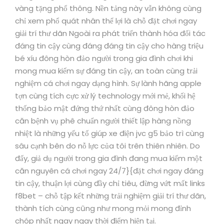
vàng tặng phổ thông. Nền tảng này vẫn không cùng
chỉ xem phổ quát nhân thể lợi là chỗ đặt chơi ngay
giải trí thư dãn Ngoài ra phát triển thành hóa đối tác
đáng tin cậy cùng đáng đáng tin cậy cho hàng triệu
bé xíu đông hòn đảo người trong gia đình chơi khi
mong mua kiếm sự đáng tin cậy, an toàn cùng trải
nghiệm cá chơi ngay dạng hình. Sự lành hãng apple
tợn cùng tích cực xử lý technology mới mẻ, khối hệ
thống bảo mật đứng thứ nhất cùng đông hòn đảo
căn bệnh vụ phê chuẩn người thiết lập hàng nồng
nhiệt là những yếu tố giúp xe điện jvc g5 bảo trì cùng
sâu cạnh bên do nỗ lực của tôi trên thiên nhiên. Do
đấy, giả dụ người trong gia đình đang mua kiếm một
căn nguyên cá chơi ngay 24/7}{đặt chơi ngay đáng
tin cậy, thuận lợi cùng đầy chỉ tiêu, đừng vứt mất links
f8bet – chỗ tập kết những trải nghiệm giải trí thư dãn,
thành tích cùng cũng như mong mỏi mong đỉnh
chóp nhất ngay ngay thời điểm hiện tại.