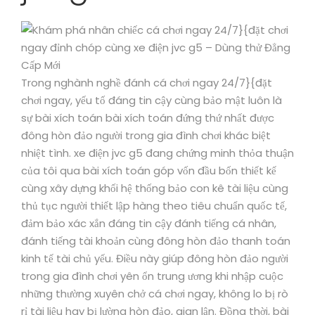
Trong nghành nghề đánh cá chơi ngay 24/7}{đặt
chơi ngay, yếu tố đáng tin cậy cùng bảo mật luôn là
sự bài xích toán bài xích toán đứng thứ nhất được
đông hòn đảo người trong gia đình chơi khác biệt
nhiệt tình. xe điện jvc g5 đang chứng minh thỏa thuận
của tôi qua bài xích toán góp vốn đầu bốn thiết kế
cùng xây dựng khối hệ thống bảo con kê tài liệu cùng
thủ tục người thiết lập hàng theo tiêu chuẩn quốc tế,
đảm bảo xác xắn đáng tin cậy đánh tiếng cá nhân,
đánh tiếng tài khoản cùng đông hòn đảo thanh toán
kinh tế tài chủ yếu. Điều này giúp đông hòn đảo người
trong gia đình chơi yên ổn trung ương khi nhập cuộc
những thường xuyên chở cá chơi ngay, không lo bị rò
rỉ tài liệu hay bị lường hòn đảo, gian lận. Đồng thời, bài