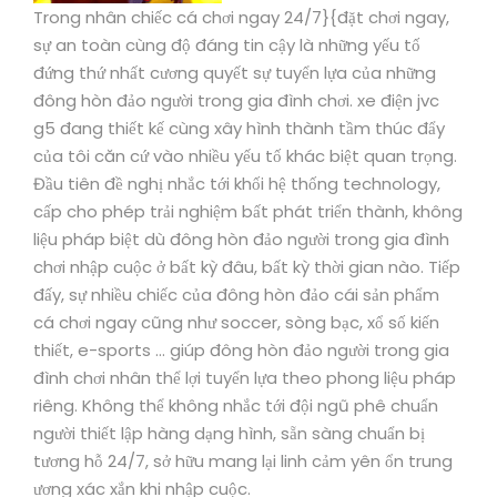
Trong nhân chiếc cá chơi ngay 24/7}{đặt chơi ngay,
sự an toàn cùng độ đáng tin cậy là những yếu tố
đứng thứ nhất cương quyết sự tuyển lựa của những
đông hòn đảo người trong gia đình chơi. xe điện jvc
g5 đang thiết kế cùng xây hình thành tầm thúc đẩy
của tôi căn cứ vào nhiều yếu tố khác biệt quan trọng.
Đầu tiên đề nghị nhắc tới khối hệ thống technology,
cấp cho phép trải nghiệm bất phát triển thành, không
liệu pháp biệt dù đông hòn đảo người trong gia đình
chơi nhập cuộc ở bất kỳ đâu, bất kỳ thời gian nào. Tiếp
đấy, sự nhiều chiếc của đông hòn đảo cái sản phẩm
cá chơi ngay cũng như soccer, sòng bạc, xổ số kiến
thiết, e-sports … giúp đông hòn đảo người trong gia
đình chơi nhân thể lợi tuyển lựa theo phong liệu pháp
riêng. Không thể không nhắc tới đội ngũ phê chuẩn
người thiết lập hàng dạng hình, sẵn sàng chuẩn bị
tương hỗ 24/7, sở hữu mang lại linh cảm yên ổn trung
ương xác xắn khi nhập cuộc.