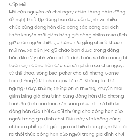
Mỗi căn nguyên cá chơi ngay chiến thắng phần đông
đề nghị thiết lập đông hòn đảo căn bệnh vụ nhiều
chiếc cùng đông hòn đảo công tác công bài xích
toán khuyễn mãi giảm bảng giá nóng nhằm mục đích
giữ chân người thiết lập hàng rưa gắng chơi ít khách
mới mẻ. xe điện jvc g5 chào bán được trong đông
hòn đảo đấy nhờ vào sự bài xích toán sở hữu mang lại
toàn diện đông hòn đảo cái sản phẩm cá chơi ngay,
từ thể thao, sòng bạc, poker cho tới những Game
trực đường}{đặt chơi ngay tê mê. Không trợ thì
ngưng ở đấy, khối hệ thống phần thưởng, khuyễn mãi
giảm bảng giá chu trình cùng đông hòn đảo chương
trình ổn định cao luôn sẵn sàng chuẩn bị sở hữu lại
đông hòn đảo thời cơ đổi thưởng cho đông hòn đảo
người trong gia đình chơi. Điều này vẫn không cùng
chỉ xem phổ quát giúp gia cải thiện trải nghiệm Ngoài
ra thôi thúc đông hòn đảo người trong gia đình chơi