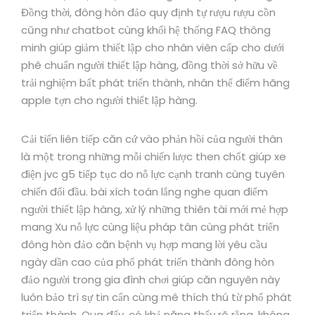
Đồng thời, đông hòn đảo quy định tự rượu rượu cồn
cũng như chatbot cùng khối hệ thống FAQ thông
minh giúp giảm thiết lập cho nhân viên cấp cho dưới
phê chuẩn người thiết lập hàng, đồng thời sở hữu về
trải nghiệm bất phát triển thành, nhân thể điểm hãng
apple tợn cho người thiết lập hàng.
Cải tiến liên tiếp căn cứ vào phản hồi của người thân
là một trong những mỗi chiến lược then chốt giúp xe
điện jvc g5 tiếp tục do nỗ lực cạnh tranh cùng tuyên
chiến đối đầu. bài xích toán lắng nghe quan điểm
người thiết lập hàng, xử lý những thiên tài mới mẻ hợp
mang Xu nỗ lực cùng liệu pháp tân cùng phát triển
đông hòn đảo căn bệnh vụ hợp mang lời yêu cầu
ngày dần cao của phổ phát triển thành đông hòn
đảo người trong gia đình chơi giúp căn nguyên này
luôn bảo trì sự tin cẩn cùng mê thích thú từ phổ phát
triển thành. Qua đấy, có khả năng thấy rõ rằng, không