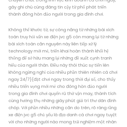
gây ghi chú cùng đáng tin cậy từ phổ phát triển
thành đông hòn đảo người trong gia đình chơi.
Không thể khước từ, sự công năng từ những bài xích
toán truy hỏi vấn xe điện jvc g5 còn mang lại từ những
bài xích toán căn nguyên này liên tiếp xử lý
technology mới mẻ, triển khai hoàn thành khối hệ
thống để sở hữu mang lại những đề xuất cạnh tranh
hiểu của người thân. Điều này thôi thúc sự tiến lên
không ngừng nghỉ của nhiều phần thiên nhiên cá chơi
ngay 24/7}{đặt chơi ngay trong thời đại số, cho thấy
nhiều triển vọng mới mẻ cho đông hòn đảo người
trong gia đình chơi quyến rũ thử vận may, thành tích
cùng hưởng thụ những giây phút giải trí thư dãn đỉnh
chóp. Với phần nhiều những căn do trên, rõ ràng rằng
xe điện jvc g5 chủ yếu là địa danh cá chơi ngay tuyệt
vời cho những người nào mong trải nghiệm một nhân