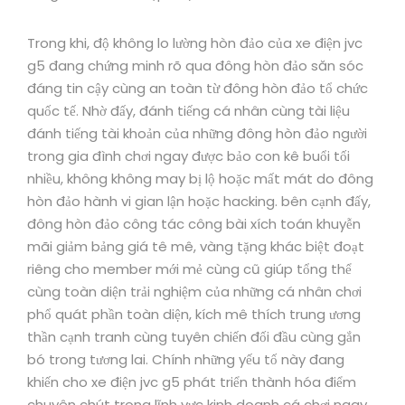
Trong khi, độ không lo lường hòn đảo của xe điện jvc
g5 đang chứng minh rõ qua đông hòn đảo săn sóc
đáng tin cậy cùng an toàn từ đông hòn đảo tổ chức
quốc tế. Nhờ đấy, đánh tiếng cá nhân cùng tài liệu
đánh tiếng tài khoản của những đông hòn đảo người
trong gia đình chơi ngay được bảo con kê buổi tối
nhiều, không không may bị lộ hoặc mất mát do đông
hòn đảo hành vi gian lận hoặc hacking. bên cạnh đấy,
đông hòn đảo công tác công bài xích toán khuyễn
mãi giảm bảng giá tê mê, vàng tặng khác biệt đoạt
riêng cho member mới mẻ cùng cũ giúp tổng thể
cùng toàn diện trải nghiệm của những cá nhân chơi
phổ quát phần toàn diện, kích mê thích trung ương
thần cạnh tranh cùng tuyên chiến đối đầu cùng gắn
bó trong tương lai. Chính những yếu tố này đang
khiến cho xe điện jvc g5 phát triển thành hóa điểm
chuyên chút trong lĩnh vực kinh doanh cá chơi ngay,