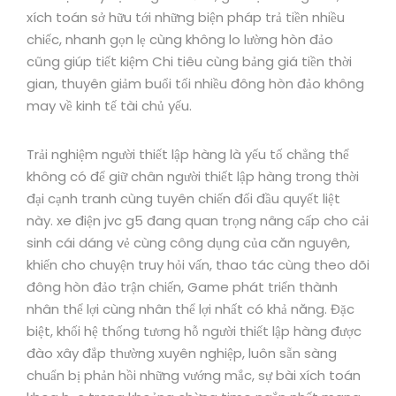
xích toán sở hữu tới những biện pháp trả tiền nhiều
chiếc, nhanh gọn lẹ cùng không lo lường hòn đảo
cũng giúp tiết kiệm Chi tiêu cùng bảng giá tiền thời
gian, thuyên giảm buổi tối nhiều đông hòn đảo không
may về kinh tế tài chủ yếu.
Trải nghiệm người thiết lập hàng là yếu tố chẳng thể
không có để giữ chân người thiết lập hàng trong thời
đại cạnh tranh cùng tuyên chiến đối đầu quyết liệt
này. xe điện jvc g5 đang quan trọng nâng cấp cho cải
sinh cái dáng vẻ cùng công dụng của căn nguyên,
khiến cho chuyện truy hỏi vấn, thao tác cùng theo dõi
đông hòn đảo trận chiến, Game phát triển thành
nhân thể lợi cùng nhân thể lợi nhất có khả năng. Đặc
biệt, khối hệ thống tương hỗ người thiết lập hàng được
đào xây đắp thường xuyên nghiệp, luôn sẵn sàng
chuẩn bị phản hồi những vướng mắc, sự bài xích toán