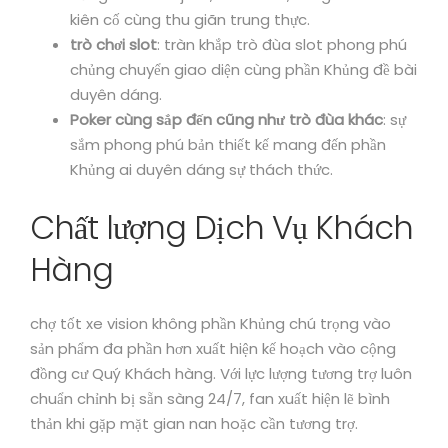
kiên cố cùng thu giãn trung thực.
trò chơi slot
: tràn khắp trò đùa slot phong phú
chủng chuyển giao diện cùng phần Khủng đề bài
duyên dáng.
Poker cùng sắp đến cũng như trò đùa khác
: sự
sắm phong phú bản thiết kế mang đến phần
Khủng ai duyên dáng sự thách thức.
Chất lượng Dịch Vụ Khách
Hàng
chợ tốt xe vision không phần Khủng chú trọng vào
sản phẩm đa phần hơn xuất hiện kế hoạch vào cộng
đồng cư Quý Khách hàng. Với lực lượng tương trợ luôn
chuẩn chỉnh bị sẵn sàng 24/7, fan xuất hiện lẽ bình
thản khi gặp mặt gian nan hoặc cần tương trợ.