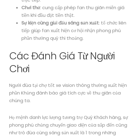
Chơi thử
: cung cấp phép fan thu giãn miễn giá
tiền khi đầu đặt tiền thật.
Sự kiện cùng giải đấu sáng sản xuất
: tổ chức liên
tiếp giúp fan xuất hiện cơ hội nhận phong phú
phần thưởng quý thi thoảng.
Các Đánh Giá Từ Người
Chơi
Người đùa tại chợ tốt xe vision thông thường xuất hiện
phần Khủng đánh báo giá tích cực về thu giãn của
chúng ta.
Họ mệnh danh lực lượng tương trợ Quý Khách hàng, sự
phong phú chủng chuyển giao diện của sắp đến cũng
như trò đùa cùng sáng sản xuất là 1 trong những