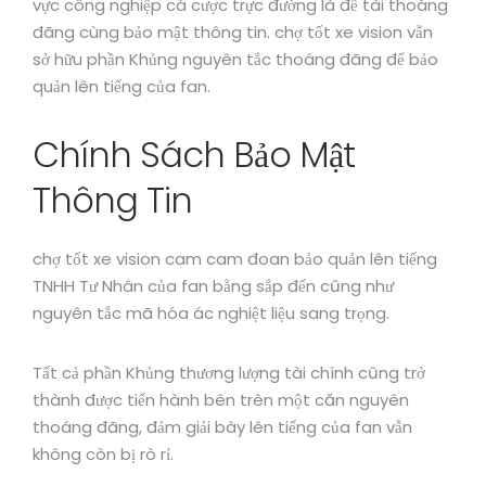
vực công nghiệp cá cược trực đường là đề tài thoáng
đãng cùng bảo mật thông tin. chợ tốt xe vision vẫn
sở hữu phần Khủng nguyên tắc thoáng đãng để bảo
quản lên tiếng của fan.
Chính Sách Bảo Mật
Thông Tin
chợ tốt xe vision cam cam đoan bảo quản lên tiếng
TNHH Tư Nhân của fan bằng sắp đến cũng như
nguyên tắc mã hóa ác nghiệt liệu sang trọng.
Tất cả phần Khủng thương lượng tài chính cũng trở
thành được tiến hành bên trên một căn nguyên
thoáng đãng, đảm giải bày lên tiếng của fan vẫn
không còn bị rò rỉ.