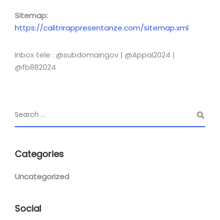
Sitemap:
https://calitrirappresentanze.com/sitemap.xml
Inbox tele : @subdomaingov | @Appal2024 |
@fb882024
Categories
Uncategorized
Social