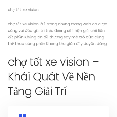
chợ tốt xe vision
chợ tốt xe vision là 1 trong những trang web cá cược
cùng vui đùa giải trí trực đường số 1 hiện giờ, chỗ liên
kết phần Khủng tín đồ thương say mê trò đùa cùng
thể thao cùng phần Khủng thu giãn đầy duyên dáng.
chợ tốt xe vision –
Khái Quát Về Nền
Tảng Giải Trí