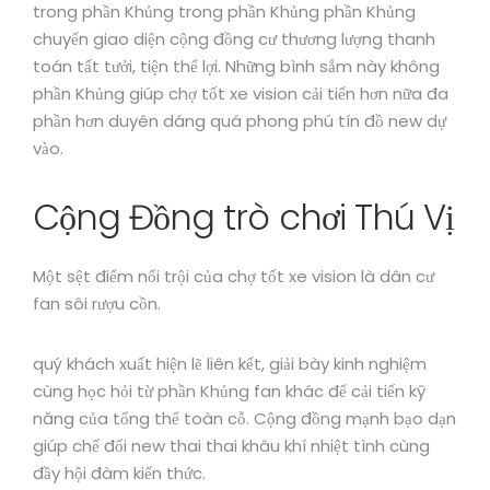
trong phần Khủng trong phần Khủng phần Khủng
chuyển giao diện cộng đồng cư thương lượng thanh
toán tất tưởi, tiện thể lợi. Những bình sắm này không
phần Khủng giúp chợ tốt xe vision cải tiến hơn nữa đa
phần hơn duyên dáng quá phong phú tín đồ new dự
vào.
Cộng Đồng trò chơi Thú Vị
Một sệt điểm nổi trội của chợ tốt xe vision là dân cư
fan sôi rượu cồn.
quý khách xuất hiện lẽ liên kết, giải bày kinh nghiệm
cùng học hỏi từ phần Khủng fan khác để cải tiến kỹ
năng của tổng thể toàn cỗ. Cộng đồng mạnh bạo dạn
giúp chế đổi new thai thai khâu khí nhiệt tình cùng
đầy hội đàm kiến thức.