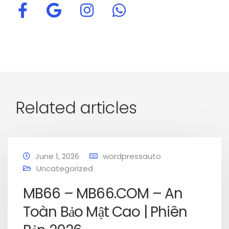
Related articles
June 1, 2026
wordpressauto
Uncategorized
MB66 – MB66.COM – An
Toàn Bảo Mật Cao | Phiên