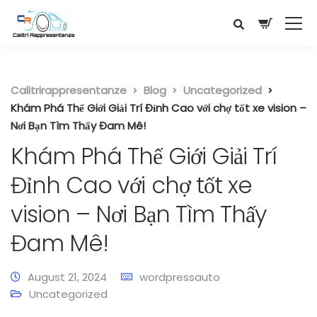
Calitrirappresentanze
Blog
Uncategorized
Khám Phá Thế Giới Giải Trí Đỉnh Cao với chợ tốt xe vision –
Nơi Bạn Tìm Thấy Đam Mê!
Khám Phá Thế Giới Giải Trí
Đỉnh Cao với chợ tốt xe
vision – Nơi Bạn Tìm Thấy
Đam Mê!
August 21, 2024
wordpressauto
Uncategorized