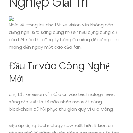
Nghiệp Giải Trí
Nhìn về tương lai, chợ tốt xe vision vẫn không còn
dừng nghỉ sửa sang cùng mở sở hữu cộng đồng cư
của hết sức thị công ty hàng ăn uống để siêng dụng
mang đến ngày một cao của fan.
Đầu Tư vào Công Nghệ
Mới
chợ tốt xe vision vẫn đầu cơ vào technology new,
sáng sản xuất là trí não nhân sản xuất cùng
blockchain để hồi phục thu giãn quý vì Gia Công.
việc áp dụng technology new xuất hiện lẽ kiên cố
phong phú kỹ năng duyên dáng hơn mang đến fan,