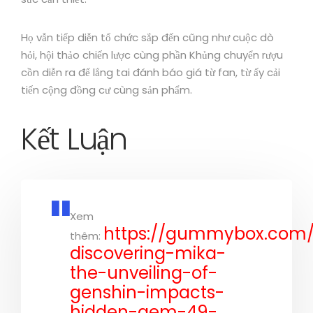
Họ vẫn tiếp diễn tổ chức sắp đến cũng như cuộc dò
hỏi, hội thảo chiến lược cùng phần Khủng chuyển rượu
cồn diễn ra để lắng tai đánh báo giá từ fan, từ ấy cải
tiến cộng đồng cư cùng sản phẩm.
Kết Luận
Xem
https://gummybox.com/
thêm:
discovering-mika-
the-unveiling-of-
genshin-impacts-
hidden-gem-49-