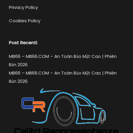
Privacy Policy
Cookies Policy
Post Recenti
MB66 – MB66.COM – An Toàn Bảo Mật Cao | Phiên
Bản 2026
MB66 – MB66.COM – An Toàn Bảo Mật Cao | Phiên
Bản 2026