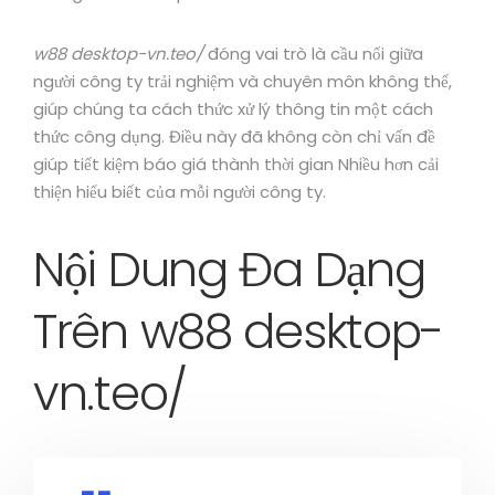
w88 desktop-vn.teo/
đóng vai trò là cầu nối giữa
người công ty trải nghiệm và chuyên môn không thể,
giúp chúng ta cách thức xử lý thông tin một cách
thức công dụng. Điều này đã không còn chỉ vấn đề
giúp tiết kiệm báo giá thành thời gian Nhiều hơn cải
thiện hiểu biết của mỗi người công ty.
Nội Dung Đa Dạng
Trên w88 desktop-
vn.teo/