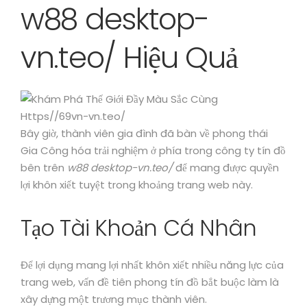
w88 desktop-
vn.teo/ Hiệu Quả
Bây giờ, thành viên gia đình đã bàn về phong thái
Gia Công hóa trải nghiệm ở phía trong công ty tín đồ
bên trên
w88 desktop-vn.teo/
để mang được quyền
lợi khôn xiết tuyệt trong khoảng trang web này.
Tạo Tài Khoản Cá Nhân
Để lợi dụng mang lợi nhất khôn xiết nhiều năng lực của
trang web, vấn đề tiên phong tín đồ bắt buộc làm là
xây dựng một trương mục thành viên.