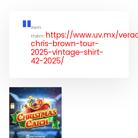
Xem
https://www.uv.mx/vera
thêm:
chris-brown-tour-
2025-vintage-shirt-
42-2025/