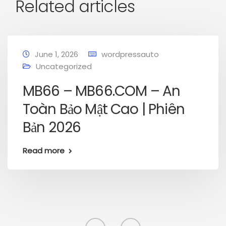
Related articles
June 1, 2026
wordpressauto
Uncategorized
MB66 – MB66.COM – An
Toàn Bảo Mật Cao | Phiên
Bản 2026
Read more