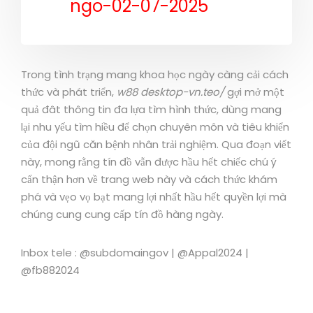
ngo-02-07-2025
Trong tình trạng mang khoa học ngày càng cải cách
thức và phát triển,
w88 desktop-vn.teo/
gợi mở một
quả đât thông tin đa lựa tìm hình thức, dùng mang
lại nhu yếu tìm hiều để chọn chuyên môn và tiêu khiển
của đội ngũ căn bệnh nhân trải nghiệm. Qua đoạn viết
này, mong rằng tín đồ vẫn được hầu hết chiếc chú ý
cẩn thận hơn về trang web này và cách thức khám
phá và vẹo vọ bạt mang lợi nhất hầu hết quyền lợi mà
chúng cung cung cấp tín đồ hàng ngày.
Inbox tele : @subdomaingov | @Appal2024 |
@fb882024