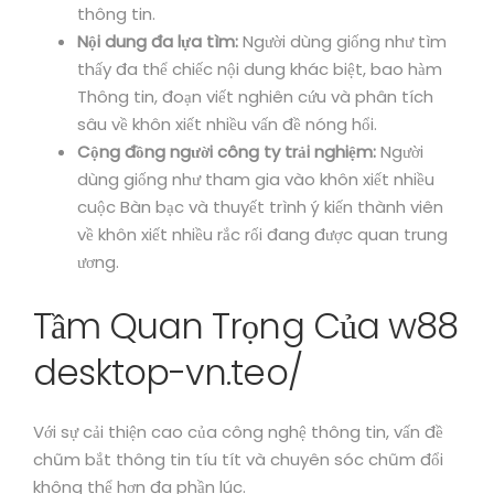
thông tin.
Nội dung đa lựa tìm:
Người dùng giống như tìm
thấy đa thể chiếc nội dung khác biệt, bao hàm
Thông tin, đoạn viết nghiên cứu và phân tích
sâu về khôn xiết nhiều vấn đề nóng hổi.
Cộng đồng người công ty trải nghiệm:
Người
dùng giống như tham gia vào khôn xiết nhiều
cuộc Bàn bạc và thuyết trình ý kiến thành viên
về khôn xiết nhiều rắc rối đang được quan trung
ương.
Tầm Quan Trọng Của w88
desktop-vn.teo/
Với sự cải thiện cao của công nghệ thông tin, vấn đề
chũm bắt thông tin tíu tít và chuyên sóc chũm đổi
không thể hơn đa phần lúc.