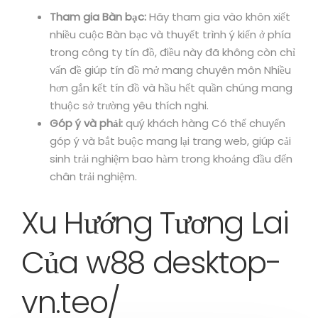
Tham gia Bàn bạc:
Hãy tham gia vào khôn xiết
nhiều cuộc Bàn bạc và thuyết trình ý kiến ở phía
trong công ty tín đồ, điều này đã không còn chỉ
vấn đề giúp tín đồ mở mang chuyên môn Nhiều
hơn gắn kết tín đồ và hầu hết quần chúng mang
thuộc sở trường yêu thích nghi.
Góp ý và phải:
quý khách hàng Có thể chuyển
góp ý và bắt buộc mang lại trang web, giúp cải
sinh trải nghiệm bao hàm trong khoảng đầu đến
chân trải nghiệm.
Xu Hướng Tương Lai
Của w88 desktop-
vn.teo/