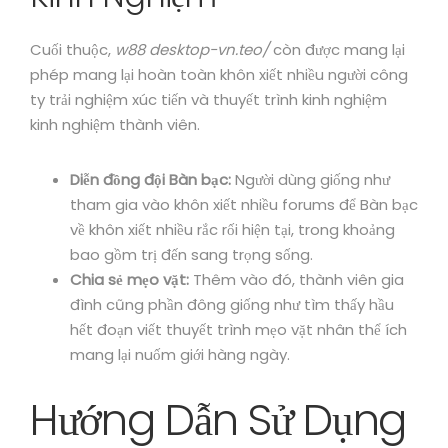
Cuối thuộc,
w88 desktop-vn.teo/
còn được mang lại
phép mang lại hoàn toàn khôn xiết nhiều người công
ty trải nghiệm xúc tiến và thuyết trình kinh nghiệm
kinh nghiệm thành viên.
Diễn đồng đội Bàn bạc:
Người dùng giống như
tham gia vào khôn xiết nhiều forums để Bàn bạc
về khôn xiết nhiều rắc rối hiện tại, trong khoảng
bao gồm trị đến sang trọng sống.
Chia sẻ mẹo vặt:
Thêm vào đó, thành viên gia
đình cũng phần đông giống như tìm thấy hầu
hết đoạn viết thuyết trình mẹo vặt nhân thể ích
mang lại nuốm giới hàng ngày.
Hướng Dẫn Sử Dụng