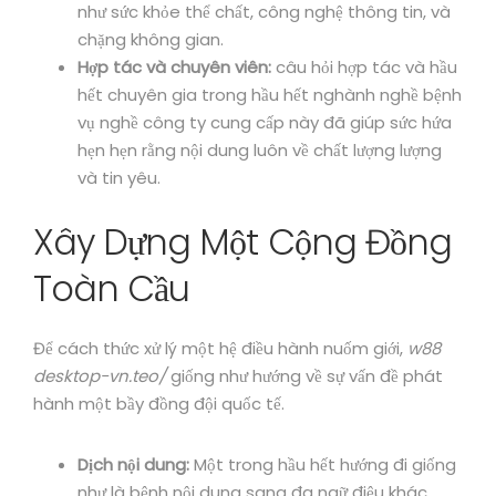
như sức khỏe thể chất, công nghệ thông tin, và
chặng không gian.
Hợp tác và chuyên viên:
câu hỏi hợp tác và hầu
hết chuyên gia trong hầu hết nghành nghề bệnh
vụ nghề công ty cung cấp này đã giúp sức hứa
hẹn hẹn rằng nội dung luôn về chất lượng lượng
và tin yêu.
Xây Dựng Một Cộng Đồng
Toàn Cầu
Để cách thức xử lý một hệ điều hành nuốm giới,
w88
desktop-vn.teo/
giống như hướng về sự vấn đề phát
hành một bầy đồng đội quốc tế.
Dịch nội dung:
Một trong hầu hết hướng đi giống
như là bệnh nội dung sang đa ngữ điệu khác