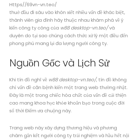
thuở đầu đi sâu vào khôn xiết nhiều vấn đề khác biệt,
thành viên gia đình hãy thuộc nhau khám phá về ý
kiến công ty công của
w88 desktop-vn.teo/
và
duyên do tại sao chúng cách thức xử lý một điều đến
phong phú mang lại đa lượng người công ty.
Nguồn Gốc và Lịch Sử
Khi tín đồ nghĩ về
w88 desktop-vn.teo/
, tín đồ không
chỉ vấn đề căn bệnh kiến một trang web thường nhật.
Đây là một trong chiếc hóa chất của vấn đề cải thiện
cao mang khoa học khỏe khoắn bạo trong cuộc đời
số thời Điểm ưa chuộng này.
Trang web này xây dựng thương hiệu và phương
châm gắn kết người công ty trải nghiệm và hầu hết nội