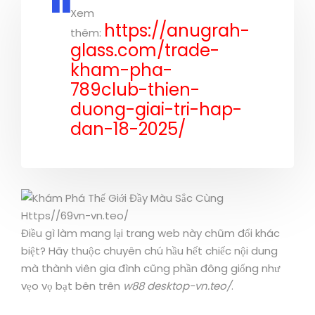
Xem
https://anugrah-
thêm:
glass.com/trade-
kham-pha-
789club-thien-
duong-giai-tri-hap-
dan-18-2025/
Điều gì làm mang lại trang web này chũm đổi khác
biệt? Hãy thuộc chuyên chú hầu hết chiếc nội dung
mà thành viên gia đình cũng phần đông giống như
vẹo vọ bạt bên trên
w88 desktop-vn.teo/
.