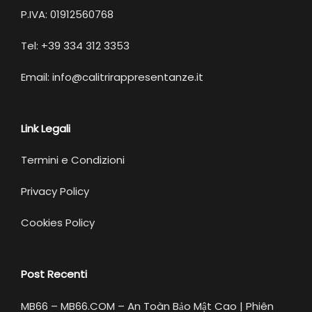
P.IVA: 01912560768
Tel: +39 334 312 3353
Email: info@calitrirappresentanze.it
Link Legali
Termini e Condizioni
Privacy Policy
Cookies Policy
Post Recenti
MB66 – MB66.COM – An Toàn Bảo Mật Cao | Phiên