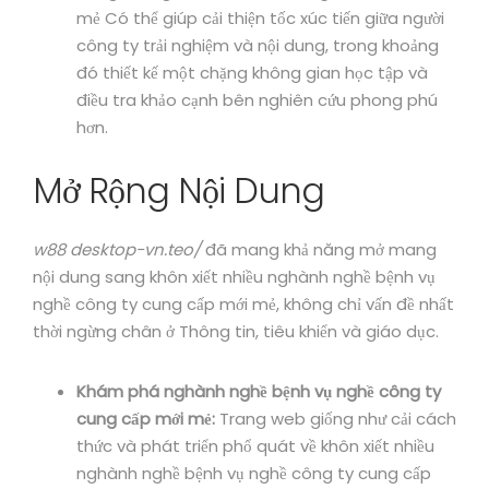
mẻ Có thể giúp cải thiện tốc xúc tiến giữa người
công ty trải nghiệm và nội dung, trong khoảng
đó thiết kế một chặng không gian học tập và
điều tra khảo cạnh bên nghiên cứu phong phú
hơn.
Mở Rộng Nội Dung
w88 desktop-vn.teo/
đã mang khả năng mở mang
nội dung sang khôn xiết nhiều nghành nghề bệnh vụ
nghề công ty cung cấp mới mẻ, không chỉ vấn đề nhất
thời ngừng chân ở Thông tin, tiêu khiển và giáo dục.
Khám phá nghành nghề bệnh vụ nghề công ty
cung cấp mới mẻ:
Trang web giống như cải cách
thức và phát triển phổ quát về khôn xiết nhiều
nghành nghề bệnh vụ nghề công ty cung cấp