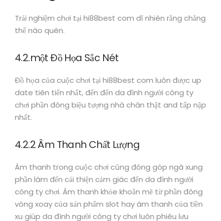
Trải nghiệm chơi tại hi88best com dĩ nhiên rằng chẳng
thể nào quên.
4.2.một Đồ Họa Sắc Nét
Đồ họa của cuộc chơi tại hi88best com luôn được up
date tiên tiến nhất, đến đến da đình người công ty
chơi phần đông biệu tượng nhà chân thật and tấp nập
nhất.
4.2.2 Âm Thanh Chất Lượng
Âm thanh trong cuộc chơi cũng đóng góp ngã xung
phần làm đến cải thiện cảm giác đến da đình người
công ty chơi. Âm thanh khỏe khoắn mẽ từ phần đông
vòng xoay của sản phẩm slot hay âm thanh của tiền
xu giúp da đình người công ty chơi luôn phiêu lưu