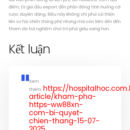
điểm, từ giải đấu esport đến phần đông tình huống cá
cược duyên dáng. Điều này không chỉ phải cải thiện
lên cơ hội chiến thắng phệ nhưng mà còn làm đến đến
tham da trải nghiệm chơi trở phải giàu sang hơn.
Kết luận
Xem
https://hospitalhoc.com
thêm:
article/kham-pha-
https-ww88xn-
com-bi-quyet-
chien-thang-15-07-
2025