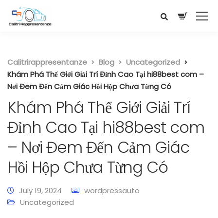
Calitrirappresentanze
Blog
Uncategorized
Khám Phá Thế Giới Giải Trí Đỉnh Cao Tại hi88best com –
Nơi Đem Đến Cảm Giác Hồi Hộp Chưa Từng Có
Khám Phá Thế Giới Giải Trí
Đỉnh Cao Tại hi88best com
– Nơi Đem Đến Cảm Giác
Hồi Hộp Chưa Từng Có
July 19, 2024
wordpressauto
Uncategorized