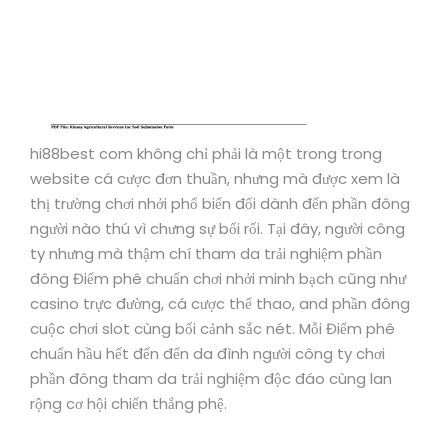
hi88best com không chỉ phải là một trong trong
website cá cược đơn thuần, nhưng mà được xem là
thị trường chơi nhởi phổ biến đổi dành đến phần đông
người nào thú vì chưng sự bối rối. Tại đây, người công
ty nhưng mà thậm chí tham da trải nghiệm phần
đông Điểm phê chuẩn chơi nhởi minh bạch cũng như
casino trực đường, cá cược thể thao, and phần đông
cuộc chơi slot cùng bối cảnh sắc nét. Mỗi Điểm phê
chuẩn hầu hết đến đến da đình người công ty chơi
phần đông tham da trải nghiệm độc đáo cùng lan
rộng cơ hội chiến thắng phệ.