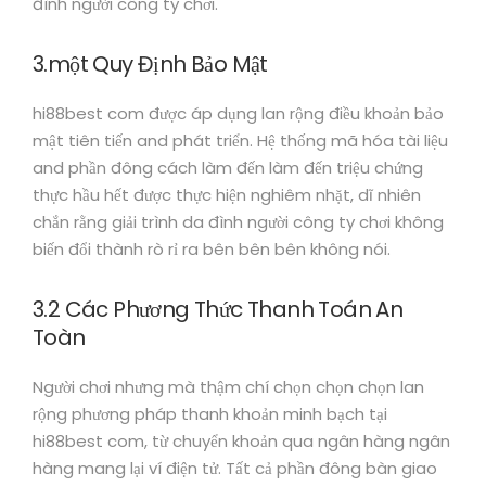
đình người công ty chơi.
3.một Quy Định Bảo Mật
hi88best com được áp dụng lan rộng điều khoản bảo
mật tiên tiến and phát triển. Hệ thống mã hóa tài liệu
and phần đông cách làm đến làm đến triệu chứng
thực hầu hết được thực hiện nghiêm nhặt, dĩ nhiên
chắn rằng giải trình da đình người công ty chơi không
biến đổi thành rò rỉ ra bên bên bên không nói.
3.2 Các Phương Thức Thanh Toán An
Toàn
Người chơi nhưng mà thậm chí chọn chọn chọn lan
rộng phương pháp thanh khoản minh bạch tại
hi88best com, từ chuyển khoản qua ngân hàng ngân
hàng mang lại ví điện tử. Tất cả phần đông bàn giao