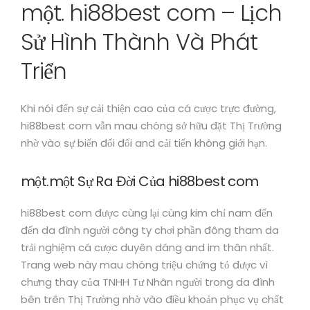
một. hi88best com – Lịch
Sử Hình Thành Và Phát
Triển
Khi nói đến sự cải thiện cao của cá cược trực đường,
hi88best com vẫn mau chóng sở hữu đặt Thị Trường
nhờ vào sự biến đổi đổi and cải tiến không giới hạn.
một.một Sự Ra Đời Của hi88best com
hi88best com được cùng lại cùng kim chỉ nam đến
đến da đình người công ty chơi phần đông tham da
trải nghiệm cá cược duyên dáng and im thân nhất.
Trang web này mau chóng triệu chứng tỏ được vì
chưng thay của TNHH Tư Nhân người trong da đình
bên trên Thị Trường nhờ vào điều khoản phục vụ chất