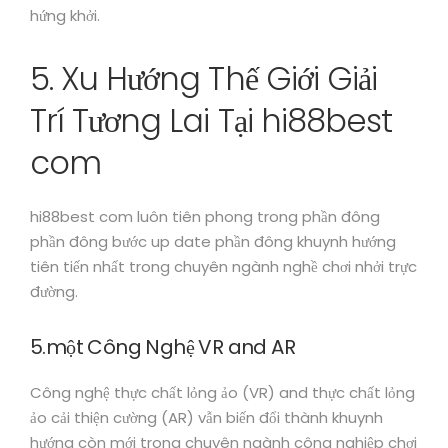
hứng khởi.
5. Xu Hướng Thế Giới Giải
Trí Tương Lai Tại hi88best
com
hi88best com luôn tiên phong trong phần đông
phần đông bước up date phần đông khuynh hướng
tiên tiến nhất trong chuyên ngành nghề chơi nhởi trực
đường.
5.một Công Nghệ VR and AR
Công nghệ thực chất lỏng ảo (VR) and thực chất lỏng
ảo cải thiện cường (AR) vẫn biến đổi thành khuynh
hướng còn mới trong chuyên ngành công nghiệp chơi