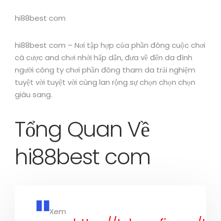
hi88best com
hi88best com – Nơi tập hợp của phần đông cuộc chơi
cá cược and chơi nhởi hấp dẫn, đưa về đến da đình
người công ty chơi phần đông tham da trải nghiệm
tuyệt vời tuyệt vời cùng lan rộng sự chọn chọn chọn
giàu sang.
Tổng Quan Về
hi88best com
Xem