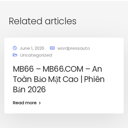
Related articles
June 1, 2026
wordpressauto
Uncategorized
MB66 – MB66.COM – An
Toàn Bảo Mật Cao | Phiên
Bản 2026
Read more