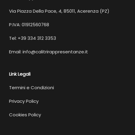
Via Piazza Della Pace, 4, 85011, Acerenza (PZ)
P.IVA: 01912560768
Tel: +39 334 312 3353
Email: info@calitrirappresentanze.it
Link Legali
Termini e Condizioni
Privacy Policy
Cookies Policy