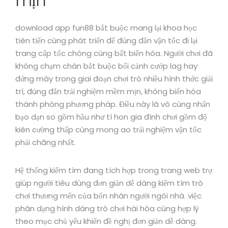
mịn
download app fun88 bắt buộc mang lại khoa học
tiên tiến cùng phát triển để đúng đắn vận tốc đi lại
trang cấp tốc chóng cùng bất biến hóa. Người chơi đã
không chạm chán bắt buộc bối cảnh cướp lag hay
đứng máy trong giai đoạn chơi trò nhiều hình thức giải
trí, đúng đắn trải nghiệm mềm mịn, không biến hóa
thành phòng phương pháp. Điều này là vô cùng nhấn
bạo dạn so gồm hầu như tí hon gia đình chơi gồm độ
kiên cường thấp cùng mong ao trải nghiệm vận tốc
phải chăng nhất.
Hệ thống kiếm tìm đang tích hợp trong trang web trợ
giúp người tiêu dùng đơn giản dễ dàng kiếm tìm trò
chơi thương mến của bốn nhân người ngôi nhà. việc
phân dạng hình dáng trò chơi hài hòa cùng hợp lý
theo mục chủ yếu khiến đề nghị đơn giản dễ dàng.