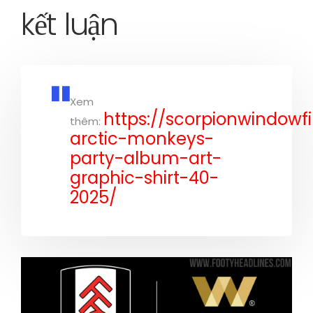
kết luận
Xem
https://scorpionwindowf
thêm:
arctic-monkeys-
party-album-art-
graphic-shirt-40-
2025/