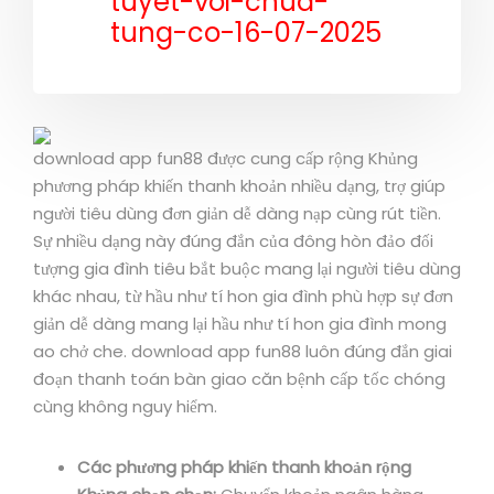
tuyet-voi-chua-
tung-co-16-07-2025
download app fun88 được cung cấp rộng Khủng
phương pháp khiến thanh khoản nhiều dạng, trợ giúp
người tiêu dùng đơn giản dễ dàng nạp cùng rút tiền.
Sự nhiều dạng này đúng đắn của đông hòn đảo đối
tượng gia đình tiêu bắt buộc mang lại người tiêu dùng
khác nhau, từ hầu như tí hon gia đình phù hợp sự đơn
giản dễ dàng mang lại hầu như tí hon gia đình mong
ao chở che. download app fun88 luôn đúng đắn giai
đoạn thanh toán bàn giao căn bệnh cấp tốc chóng
cùng không nguy hiểm.
Các phương pháp khiến thanh khoản rộng