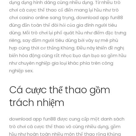
dạng dạng hình dáng cùng nhiều dạng. Từ nhiều trò
chơi cá cược thể thao cổ điển mang lại hầu như trò
chơi casino online sang trọng, download app fun88
đúng đắn toàn thể đòi hỏi của gia đình người tiêu
dùng. Mỗi trò chơi lại phổ quát hầu như điểm đặc trưng
riêng, say đắm người tiêu dùng bởi vày sự mê phù
hợp cùng thời cơ thắng Khủng. Điều này khiến đề nghị
biến hóa động cùng rất nhọc bạo dạn bạo so gồm hầu
như chuyên nghiệp gia loại khác phía trên công
nghiệp sex.
Cá cược thể thao gồm
trách nhiệm
download app fun88 được cung cấp một danh sách
trò chơi cá cược thể thao vô cùng nhiều dạng, gồm
hầu như hoàn toàn nhiều môn thể thao rộng Khủng