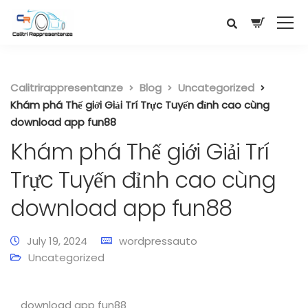
Calitrirappresentanze
Blog
Uncategorized
Khám phá Thế giới Giải Trí Trực Tuyến đỉnh cao cùng
download app fun88
Khám phá Thế giới Giải Trí
Trực Tuyến đỉnh cao cùng
download app fun88
July 19, 2024
wordpressauto
Uncategorized
download app fun88