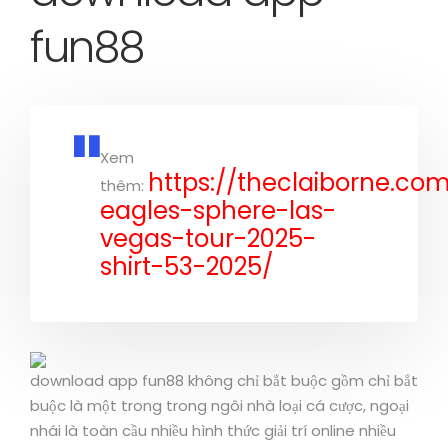
fun88
Xem
https://theclaiborne.co
thêm:
eagles-sphere-las-
vegas-tour-2025-
shirt-53-2025/
download app fun88 không chỉ bắt buộc gồm chỉ bắt
buộc là một trong trong ngôi nhà loại cá cược, ngoại
nhái là toàn cầu nhiều hình thức giải trí online nhiều