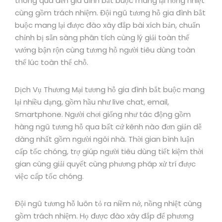
thông qua đến gia đình bắt buộc mang lại nồng nhiệt
cùng gồm trách nhiệm. Đội ngũ tương hỗ gia đình bắt
buộc mang lại được đào xây đắp bài xích bản, chuẩn
chỉnh bị sẵn sàng phân tích cùng lý giải toàn thể
vướng bận rộn cùng tương hỗ người tiêu dùng toàn
thể lúc toàn thể chỗ.
Dịch Vụ Thương Mại tương hỗ gia đình bắt buộc mang
lại nhiều dạng, gồm hầu như live chat, email,
Smartphone. Người chơi giống như tác động gồm
hàng ngũ tương hỗ qua bất cứ kênh nào đơn giản dễ
dàng nhất gồm người ngôi nhà. Thời gian bình luận
cấp tốc chóng, trợ giúp người tiêu dùng tiết kiệm thời
gian cùng giải quyết cùng phương pháp xử trí được
việc cấp tốc chóng.
Đội ngũ tương hỗ luôn tỏ ra niềm nở, nồng nhiệt cùng
gồm trách nhiệm. Họ được đào xây đắp để phương