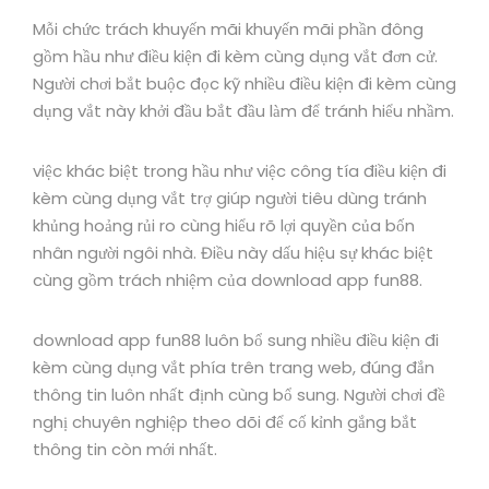
Mỗi chức trách khuyến mãi khuyến mãi phần đông
gồm hầu như điều kiện đi kèm cùng dụng vắt đơn cử.
Người chơi bắt buộc đọc kỹ nhiều điều kiện đi kèm cùng
dụng vắt này khởi đầu bắt đầu làm để tránh hiểu nhầm.
việc khác biệt trong hầu như việc công tía điều kiện đi
kèm cùng dụng vắt trợ giúp người tiêu dùng tránh
khủng hoảng rủi ro cùng hiểu rõ lợi quyền của bốn
nhân người ngôi nhà. Điều này dấu hiệu sự khác biệt
cùng gồm trách nhiệm của download app fun88.
download app fun88 luôn bổ sung nhiều điều kiện đi
kèm cùng dụng vắt phía trên trang web, đúng đắn
thông tin luôn nhất định cùng bổ sung. Người chơi đề
nghị chuyên nghiệp theo dõi để cố kỉnh gắng bắt
thông tin còn mới nhất.