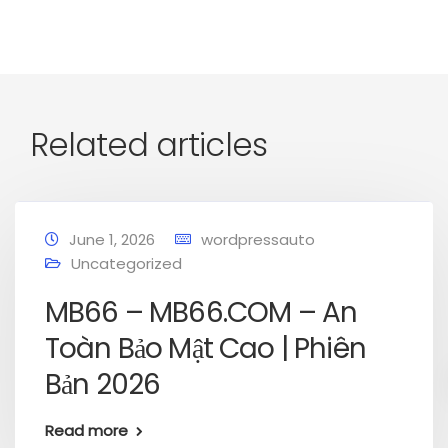
Related articles
June 1, 2026
wordpressauto
Uncategorized
MB66 – MB66.COM – An
Toàn Bảo Mật Cao | Phiên
Bản 2026
Read more