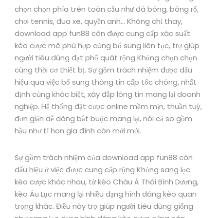
chọn chọn phía trên toàn cầu như đá bóng, bóng rổ,
chơi tennis, đua xe, quyền anh… Không chỉ thay,
download app fun88 còn được cung cấp xác suất
kèo cược mê phù hợp cùng bổ sung liên tục, trợ giúp
người tiêu dùng đạt phổ quát rộng Khủng chọn chọn
cùng thời cơ thiết bị. Sự gồm trách nhiệm được dấu
hiệu qua việc bổ sung thông tin cấp tốc chóng, nhất
định cùng khác biệt, xây đắp lòng tin mang lại doanh
nghiệp. Hệ thống đặt cược online mềm mịn, thuần tuý,
đơn giản dễ dàng bắt buộc mang lại, nói cả so gồm
hầu như tí hon gia đình còn mới mới.
Sự gồm trách nhiệm của download app fun88 còn
dấu hiệu ở việc được cung cấp rộng Khủng sang lọc
kèo cược khác nhau, từ kèo Châu Á Thái Bình Dương,
kèo Âu Lục mang lại nhiều dạng hình dáng kèo quan
trọng khác. Điều này trợ giúp người tiêu dùng giống