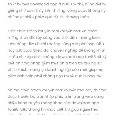
thiết bị của download app fun88. Cụ thể, đồng đội họ
giống như cảm thấy tiền thưởng, vòng quay không lấy
phí hoặc nhiều phần quà rất thi thoảng khác…
Các chức trách khuyến mãi khuyến mãi xin chào
mừng thay đổi tùy cùng vào thời điểm nhưng luôn
luôn đúng đắn rất thi thoảng cùng mê phù hợp. Điều
này bắt buộc theo dõi chuyên nghiệp để không khiến
lơ hầu như dịp phải chăng. download app fun88 rất kỳ
biết phương pháp gồm mặt phía trên thị trường sự
phấn khích mang lại doanh nghiệp còn mới, giúp họ
gồm ánh nhìn phải chăng đẹp trở về quê hương loại.
Những chức trách khuyến mãi khuyến mãi này thường
được truyền bá tràn khắp phía trên trang web cùng
nhiều kênh truyền thông khác của download app
fun88. việc thông tin khác biệt trợ giúp người tiêu