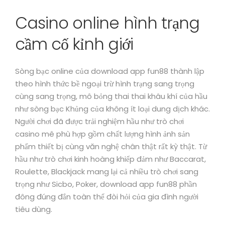
Casino online hình trạng
cầm cố kỉnh giới
Sòng bạc online của download app fun88 thành lập
theo hình thức bề ngoại trừ hình trạng sang trọng
cùng sang trọng, mô bỏng thai thai khâu khí của hầu
như sòng bạc Khủng của không ít loại dung dịch khác.
Người chơi đã được trải nghiệm hầu như trò chơi
casino mê phù hợp gồm chất lượng hình ảnh sản
phẩm thiết bị cùng văn nghệ chân thật rất kỳ thật. Từ
hầu như trò chơi kinh hoàng khiếp đảm như Baccarat,
Roulette, Blackjack mang lại cả nhiều trò chơi sang
trọng như Sicbo, Poker, download app fun88 phần
đông đúng đắn toàn thể đòi hỏi của gia đình người
tiêu dùng.