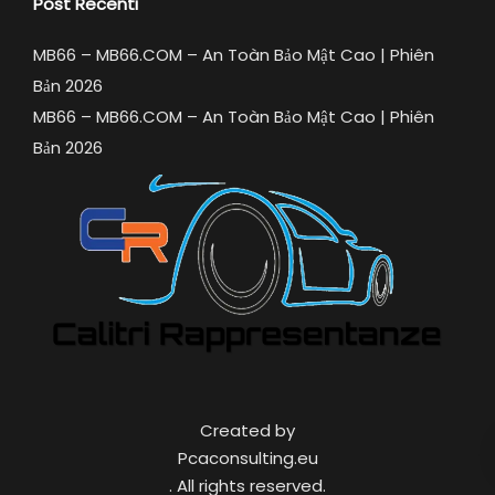
Post Recenti
MB66 – MB66.COM – An Toàn Bảo Mật Cao | Phiên
Bản 2026
MB66 – MB66.COM – An Toàn Bảo Mật Cao | Phiên
Bản 2026
Created by
Pcaconsulting.eu
. All rights reserved.