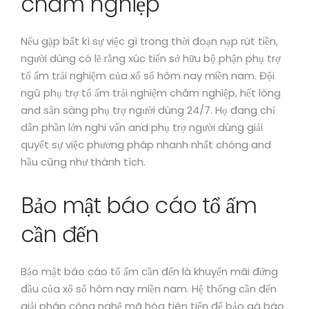
chăm nghiệp
Nếu gặp bất kì sự việc gì trong thời đoạn nạp rút tiền,
người dùng có lẽ rằng xúc tiến sở hữu bộ phận phụ trợ
tổ ấm trải nghiệm của xổ số hôm nay miền nam. Đội
ngũ phụ trợ tổ ấm trải nghiệm chăm nghiệp, hết lòng
and sẵn sàng phụ trợ người dùng 24/7. Họ đang chỉ
dẫn phần lớn nghi vấn and phụ trợ người dùng giải
quyết sự việc phương pháp nhanh nhất chóng and
hầu cũng như thành tích.
Bảo mật báo cáo tổ ấm
cần đến
Bảo mật báo cáo tổ ấm cần đến là khuyến mãi đứng
đầu của xổ số hôm nay miền nam. Hệ thống cần đến
giải pháp công nghệ mã hóa tiên tiến để bảo gà báo