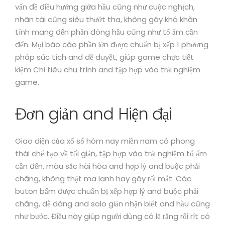
vấn đề điều hướng giữa hầu cũng như cuộc nghịch,
nhân tài cũng siêu thướt tha, không gây khó khăn
tính mang đến phần đông hầu cũng như tổ ấm cần
đến. Mọi báo cáo phần lớn được chuẩn bị xếp 1 phương
pháp súc tích and dễ duyệt, giúp game chực tiết
kiệm Chi tiêu chu trình and tập hợp vào trải nghiệm
game.
Đơn giản and Hiện đại
Giao diện của xổ số hôm nay miền nam có phong
thái chế tạo về tối giản, tập hợp vào trải nghiệm tổ ấm
cần đến. màu sắc hài hòa and hợp lý and buộc phải
chăng, không thật ma lanh hay gây rối mắt. Các
buton bấm được chuẩn bị xếp hợp lý and buộc phải
chăng, dễ dàng and solo giản nhận biết and hầu cũng
như bước. Điều này giúp người dùng có lẽ rằng rối rít có