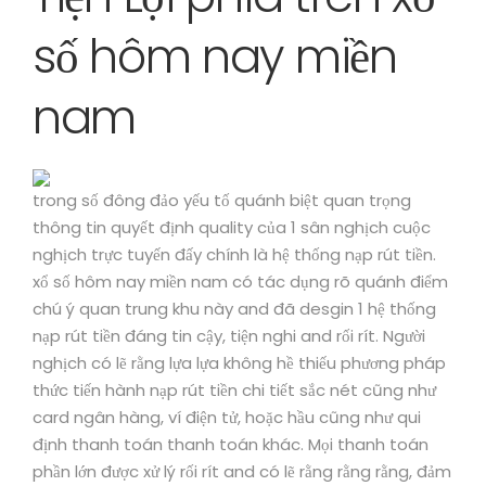
số hôm nay miền
nam
trong số đông đảo yếu tố quánh biệt quan trọng
thông tin quyết định quality của 1 sân nghịch cuộc
nghịch trực tuyến đấy chính là hệ thống nạp rút tiền.
xổ số hôm nay miền nam có tác dụng rõ quánh điểm
chú ý quan trung khu này and đã desgin 1 hệ thống
nạp rút tiền đáng tin cậy, tiện nghi and rối rít. Người
nghịch có lẽ rằng lựa lựa không hề thiếu phương pháp
thức tiến hành nạp rút tiền chi tiết sắc nét cũng như
card ngân hàng, ví điện tử, hoặc hầu cũng như qui
định thanh toán thanh toán khác. Mọi thanh toán
phần lớn được xử lý rối rít and có lẽ rằng rằng rằng, đảm