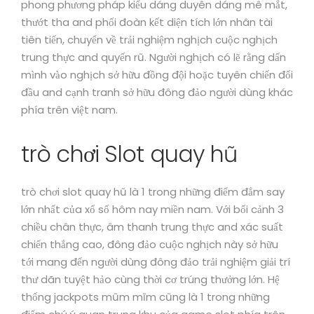
phong phương pháp kiểu dáng duyên dáng mê mắt,
thướt tha and phối đoàn kết diện tích lớn nhân tài
tiên tiến, chuyển về trải nghiệm nghịch cuộc nghịch
trung thực and quyến rũ. Người nghịch có lẽ rằng dấn
mình vào nghịch sở hữu đồng đội hoặc tuyên chiến đối
đầu and cạnh tranh sở hữu đông đảo người dùng khác
phía trên việt nam.
trò chơi Slot quay hũ
trò chơi slot quay hũ là 1 trong những điểm đắm say
lớn nhất của xổ số hôm nay miền nam. Với bối cảnh 3
chiều chân thực, âm thanh trung thực and xác suất
chiến thắng cao, đông đảo cuộc nghịch này sở hữu
tới mang đến người dùng đông đảo trải nghiệm giải trí
thư dãn tuyệt hảo cùng thời cơ trúng thưởng lớn. Hệ
thống jackpots mũm mĩm cũng là 1 trong những