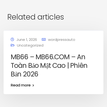
Related articles
June 1, 2026
wordpressauto
Uncategorized
MB66 – MB66.COM – An
Toàn Bảo Mật Cao | Phiên
Bản 2026
Read more