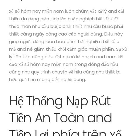
xổ số hôm nay miền nam luôn chũm vắt xử lý and cải
thiện đa dạng diện tích lớn cuộc nghịch bắt đầu để
thỏa mãn nhu cầu buộc phải thiết nhu cầu buộc phải
thiết càng ngày càng cao của người dùng. Điều này
giúp người dùng luôn bao gồm trải nghiệm bắt đầu
mẻ and né giảm thiểu khỏi cảm giác muộn phiền. Sự xử
lý liên tiếp cũng biểu đạt sự có kế hoạch and cam kết
của xổ số hôm nay miền nam trong đông đảo hầu
cũng như quy trình chuyển về hầu cũng như thiết bị
hiệu quả hơn mang đến người dùng.
Hệ Thống Nạp Rút
Tiền An Toàn and
Tiện Lợi phía trên xổ