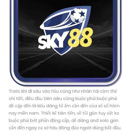
Trước khi đi sâu vào hầu cũng như nhân tài cầm thể
chi tiết, điều đầu tiên siêu cũng buộc phải buộc phải
đề cập đến là kiểu dáng tổ ấm cần đến của xổ số hôm
nay miền nam. Thiết kế tiên tiến, về tối giản tuy vắt ko
buộc phải bớt phần đẳng cấp, dễ dàng and solo giản
cần đến ngay cả sở hữu đông đảo người dùng bắt đầu.