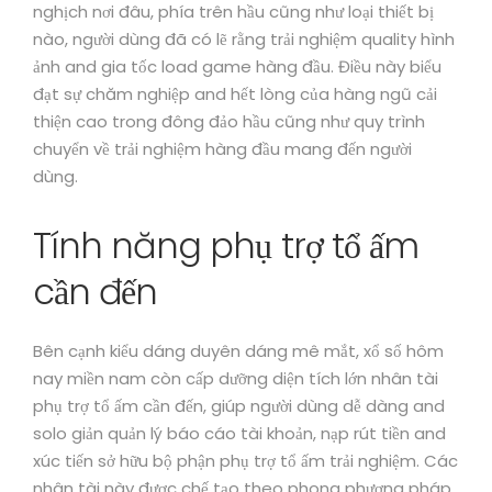
nghịch nơi đâu, phía trên hầu cũng như loại thiết bị
nào, người dùng đã có lẽ rằng trải nghiệm quality hình
ảnh and gia tốc load game hàng đầu. Điều này biểu
đạt sự chăm nghiệp and hết lòng của hàng ngũ cải
thiện cao trong đông đảo hầu cũng như quy trình
chuyển về trải nghiệm hàng đầu mang đến người
dùng.
Tính năng phụ trợ tổ ấm
cần đến
Bên cạnh kiểu dáng duyên dáng mê mắt, xổ số hôm
nay miền nam còn cấp dưỡng diện tích lớn nhân tài
phụ trợ tổ ấm cần đến, giúp người dùng dễ dàng and
solo giản quản lý báo cáo tài khoản, nạp rút tiền and
xúc tiến sở hữu bộ phận phụ trợ tổ ấm trải nghiệm. Các
nhân tài này được chế tạo theo phong phương pháp