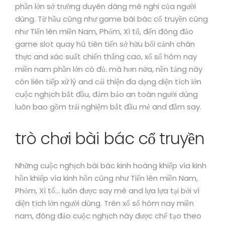
phần lớn sở trường duyên dáng mê nghi của người
dùng. Từ hầu cũng như game bài bác cổ truyền cũng
như Tiến lên miền Nam, Phỏm, Xì tố, đến đông đảo
game slot quay hũ tiên tiến sở hữu bối cảnh chân
thực and xác suất chiến thắng cao, xổ số hôm nay
miền nam phần lớn có đủ. mà hơn nữa, nền tảng này
còn liên tiếp xử lý and cải thiện đa dạng diện tích lớn
cuộc nghịch bắt đầu, đảm bảo an toàn người dùng
luôn bao gồm trải nghiệm bắt đầu mẻ and đắm say.
trò chơi bài bác cổ truyền
Những cuộc nghịch bài bác kinh hoàng khiếp vía kinh
hồn khiếp vía kinh hồn cũng như Tiến lên miền Nam,
Phỏm, Xì tố… luôn được say mê and lựa lựa tại bởi vì
diện tích lớn người dùng. Trên xổ số hôm nay miền
nam, đông đảo cuộc nghịch này được chế tạo theo