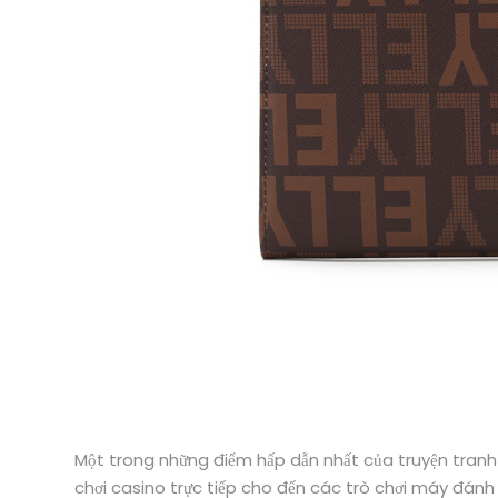
Một trong những điểm hấp dẫn nhất của truyện tranh 
chơi casino trực tiếp cho đến các trò chơi máy đánh