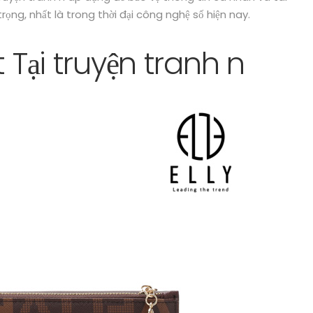
rọng, nhất là trong thời đại công nghệ số hiện nay.
 Tại truyện tranh n