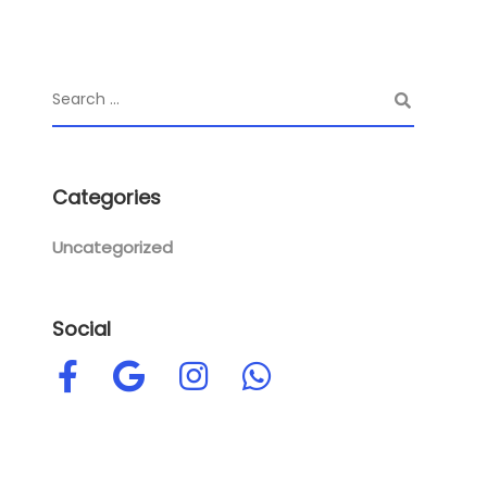
Categories
Uncategorized
Social