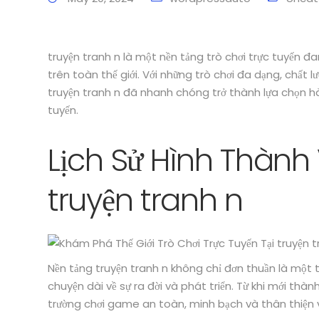
truyện tranh n là một nền tảng trò chơi trực tuyến đa
trên toàn thế giới. Với những trò chơi đa dạng, chất l
truyện tranh n đã nhanh chóng trở thành lựa chọn hàn
tuyến.
Lịch Sử Hình Thành
truyện tranh n
Nền tảng truyện tranh n không chỉ đơn thuần là m
chuyện dài về sự ra đời và phát triển. Từ khi mới thà
trường chơi game an toàn, minh bạch và thân thiện v