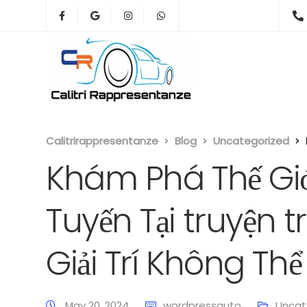
Calitrirappresentanze
Blog
Uncategorized
Khám Phá Thế Giớ
Tuyến Tại truyện 
Giải Trí Không Th
May 20, 2024
wordpressauto
Uncat