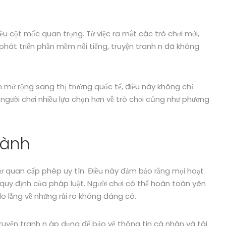
u cột mốc quan trọng. Từ việc ra mắt các trò chơi mới,
phát triển phần mềm nổi tiếng, truyện tranh n đã không
 n mở rộng sang thị trường quốc tế, điều này không chỉ
ười chơi nhiều lựa chọn hơn về trò chơi cũng như phương
Hành
cơ quan cấp phép uy tín. Điều này đảm bảo rằng mọi hoạt
quy định của pháp luật. Người chơi có thể hoàn toàn yên
o lắng về những rủi ro không đáng có.
ruyện tranh n áp dụng để bảo vệ thông tin cá nhân và tài