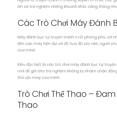
lớn và trải nghiệm những khoảnh khắc căng thẳng như
Các Trò Chơi Máy Đánh 
Máy đánh bạc tại truyện tranh n rất phong phú, với 
đến các máy hiện đại với đồ họa 3D sắc nét, người chơ
của mình.
Điều đặc biệt là các trò chơi máy đánh bạc tại truyệ
mới để giữ cho trải nghiệm không bị nhàm chán. Bằng
thử vận may của mình.
Trò Chơi Thể Thao – Đam
Thao