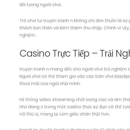
đối tượng người chơi.
Trò chơi tại truyện tranh n không chỉ đơn thuần là sự 
thách bản thân và kiếm thêm thu nhập. Chính vì vậy, 
nghiệm.
Casino Trực Tiếp – Trải N
truyện tranh n mang đến cho người chơi trải nghiệm c
Người chơi có thể tham gia vào các bàn chơi blackjac
thoải mái của ngôi nhà mình.
Hệ thống video streaming chất lượng cao và âm tha
như đang ở trong một casino thực sự. Bạn có thể tươn
nối thú vị, mang lại cảm giác chân thật hơn.
Ngoài ra, truyện tranh n thường xuyên tổ chức các giải