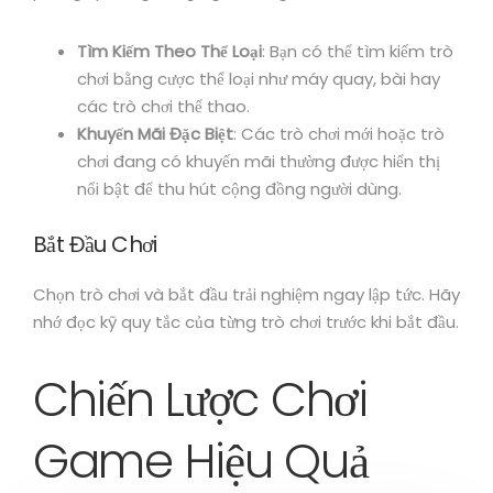
Tìm Kiếm Theo Thể Loại
: Bạn có thể tìm kiếm trò
chơi bằng cược thể loại như máy quay, bài hay
các trò chơi thể thao.
Khuyến Mãi Đặc Biệt
: Các trò chơi mới hoặc trò
chơi đang có khuyến mãi thường được hiển thị
nổi bật để thu hút cộng đồng người dùng.
Bắt Đầu Chơi
Chọn trò chơi và bắt đầu trải nghiệm ngay lập tức. Hãy
nhớ đọc kỹ quy tắc của từng trò chơi trước khi bắt đầu.
Chiến Lược Chơi
Game Hiệu Quả