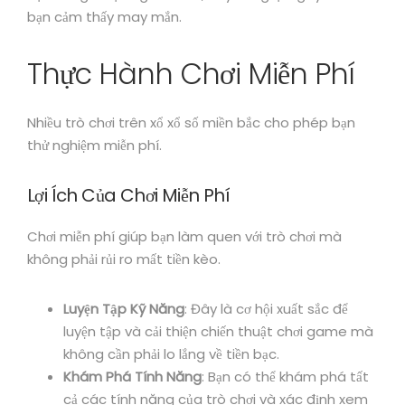
bạn cảm thấy may mắn.
Thực Hành Chơi Miễn Phí
Nhiều trò chơi trên xổ xổ số miền bắc cho phép bạn
thử nghiệm miễn phí.
Lợi Ích Của Chơi Miễn Phí
Chơi miễn phí giúp bạn làm quen với trò chơi mà
không phải rủi ro mất tiền kèo.
Luyện Tập Kỹ Năng
: Đây là cơ hội xuất sắc để
luyện tập và cải thiện chiến thuật chơi game mà
không cần phải lo lắng về tiền bạc.
Khám Phá Tính Năng
: Bạn có thể khám phá tất
cả các tính năng của trò chơi và xác định xem