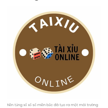
Nền tảng xổ xổ số miền bắc đã tạo ra một môi trường