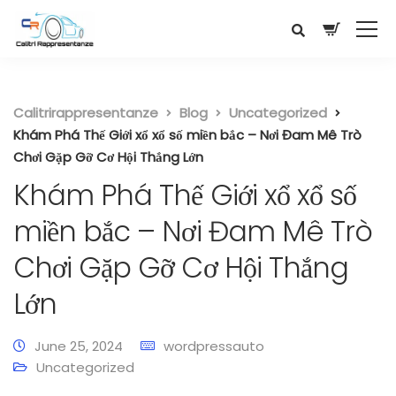
Calitrirappresentanze
Blog
Uncategorized
Khám Phá Thế Giới xổ xổ số miền bắc – Nơi Đam Mê Trò
Chơi Gặp Gỡ Cơ Hội Thắng Lớn
Khám Phá Thế Giới xổ xổ số
miền bắc – Nơi Đam Mê Trò
Chơi Gặp Gỡ Cơ Hội Thắng
Lớn
June 25, 2024
wordpressauto
Uncategorized