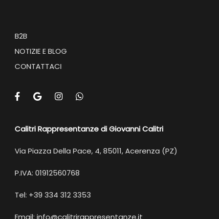
B2B
NOTIZIE E BLOG
CONTATTACI
Calitri Rappresentanze di Giovanni Calitri
Via Piazza Della Pace, 4, 85011, Acerenza (PZ)
P.IVA: 01912560768
Tel: +39 334 312 3353
Email: info@calitrirappresentanze.it