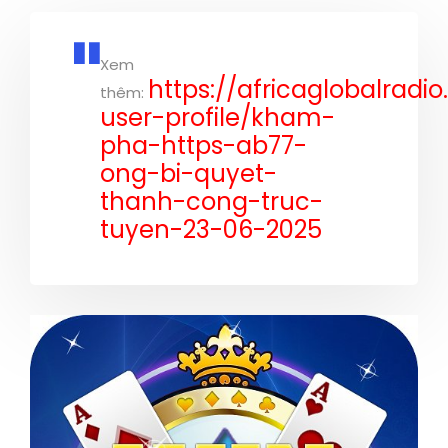
Xem
https://africaglobalrad
thêm:
user-profile/kham-
pha-https-ab77-
ong-bi-quyet-
thanh-cong-truc-
tuyen-23-06-2025