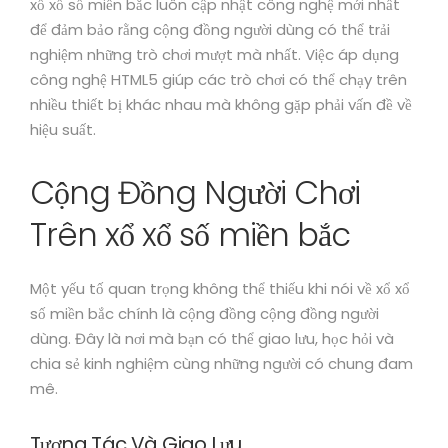
xổ xổ số miền bắc luôn cập nhật công nghệ mới nhất
để đảm bảo rằng cộng đồng người dùng có thể trải
nghiệm những trò chơi mượt mà nhất. Việc áp dụng
công nghệ HTML5 giúp các trò chơi có thể chạy trên
nhiều thiết bị khác nhau mà không gặp phải vấn đề về
hiệu suất.
Cộng Đồng Người Chơi
Trên xổ xổ số miền bắc
Một yếu tố quan trọng không thể thiếu khi nói về xổ xổ
số miền bắc chính là cộng đồng cộng đồng người
dùng. Đây là nơi mà bạn có thể giao lưu, học hỏi và
chia sẻ kinh nghiệm cùng những người có chung đam
mê.
Tương Tác Và Giao Lưu