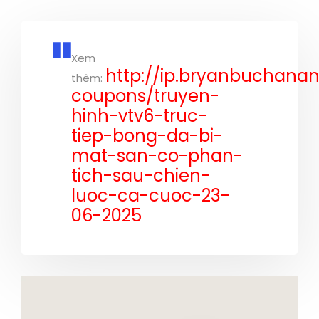
Xem
http://ip.bryanbuchana
thêm:
coupons/truyen-
hinh-vtv6-truc-
tiep-bong-da-bi-
mat-san-co-phan-
tich-sau-chien-
luoc-ca-cuoc-23-
06-2025