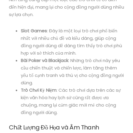
đến hiện đại, mang lại cho cộng đồng người dùng nhiều
sự lựa chọn.
Slot Games
: Đây là một loại trò chơi phổ biến
nhất với nhiều chủ đề và kiểu dáng, giúp cộng
đồng người dùng dễ dàng tìm thấy trò chơi phù
hợp với sở thích của mình.
Bài Poker và Blackjack
: Những trò chơi này yêu
cầu chiến thuật và chiến lược, làm tăng thêm
yếu tố cạnh tranh và thú vị cho cộng đồng người
dùng.
Trò Chơi Kỷ Niệm
: Các trò chơi dựa trên các sự
kiện văn hóa hay lịch sử cũng rất được ưa
chuộng, mang lại cảm giác mới mẻ cho cộng
đồng người dùng.
Chất Lượng Đồ Họa và Âm Thanh