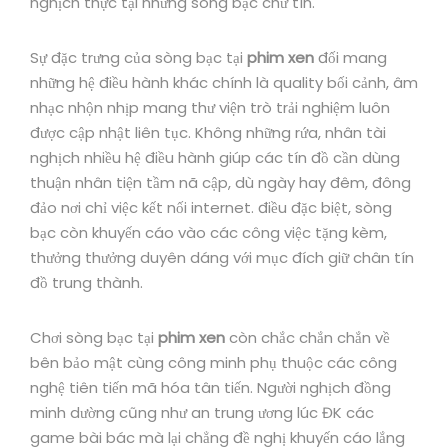
nghịch thực tại những sòng bạc chữ tín.
Sự đặc trưng của sòng bạc tại
phim xen
đối mang
những hệ điều hành khác chính là quality bối cảnh, âm
nhạc nhộn nhịp mang thư viện trò trải nghiệm luôn
được cập nhật liên tục. Không những rứa, nhân tài
nghịch nhiều hệ điều hành giúp các tín đồ cần dùng
thuận nhân tiện tầm nã cập, dù ngày hay đêm, đông
đảo nơi chỉ việc kết nối internet. điều đặc biệt, sòng
bạc còn khuyến cáo vào các công việc tặng kèm,
thưởng thưởng duyên dáng với mục đích giữ chân tín
đồ trung thành.
Chơi sòng bạc tại
phim xen
còn chắc chắn chắn về
bên bảo mật cùng công minh phụ thuộc các công
nghệ tiên tiến mã hóa tân tiến. Người nghịch đồng
minh dường cũng như an trung ương lúc ĐK các
game bài bác mà lại chẳng đề nghị khuyến cáo lắng