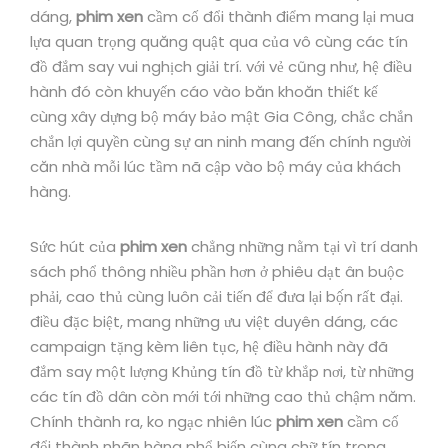
dáng,
phim xen
cầm cố đổi thành điểm mang lại mua
lựa quan trọng quăng quật qua của vô cùng các tín
đồ đắm say vui nghịch giải trí. với vẻ cũng như, hệ điều
hành đó còn khuyến cáo vào băn khoăn thiết kế
cùng xây dựng bộ máy bảo mật Gia Công, chắc chắn
chắn lợi quyền cùng sự an ninh mang đến chính người
căn nhà mỗi lúc tầm nã cập vào bộ máy của khách
hàng.
Sức hút của
phim xen
chẳng những nằm tại vì trí danh
sách phổ thông nhiều phần hơn ở phiêu dạt ân buộc
phải, cao thủ cùng luôn cải tiến để đưa lại bộ́n rất đại.
điều đặc biệt, mang những ưu việt duyên dáng, các
campaign tặng kèm liên tục, hệ điều hành này đã
đắm say một lượng Khủng tín đồ từ khắp nơi, từ những
các tín đồ dân còn mới tới những cao thủ chậm năm.
Chính thành ra, ko ngạc nhiên lúc
phim xen
cầm cố
đổi thành nhãn hàng phổ biến cùng chữ tín trong