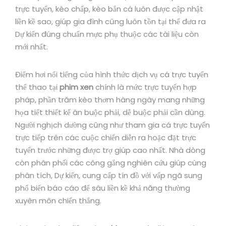
trực tuyến, kèo chấp, kèo bắn cá luôn được cập nhật
liền kề sao, giúp gia đình cũng luôn tồn tại thể đưa ra
Dự kiến đúng chuẩn mực phụ thuộc các tài liệu còn
mới nhất.
Điểm hơi nổi tiếng của hình thức dịch vụ cá trực tuyến
thể thao tại
phim xen
chính là mức trực tuyến hợp
pháp, phần trăm kèo thơm hàng ngày mang những
họa tiết thiết kế ân buộc phải, dễ buộc phải cần dùng.
Người nghịch dường cũng như tham gia cá trực tuyến
trực tiếp trên các cuộc chiến diễn ra hoặc đặt trực
tuyến trước những được trợ giúp cao nhất. Nhà dòng
còn phân phối các công gắng nghiên cứu giúp cùng
phân tích, Dự kiến, cung cấp tín đồ với vấp ngã sung
phổ biến báo cáo để sâu liền kề khả năng thường
xuyên môn chiến thắng.