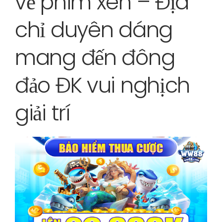
về phim xen – Địa
chỉ duyên dáng
mang đến đông
đảo ĐK vui nghịch
giải trí