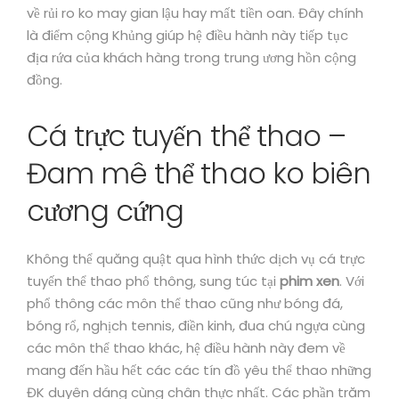
về rủi ro ko may gian lậu hay mất tiền oan. Đây chính
là điểm cộng Khủng giúp hệ điều hành này tiếp tục
địa rứa của khách hàng trong trung ương hồn cộng
đồng.
Cá trực tuyến thể thao –
Đam mê thể thao ko biên
cương cứng
Không thể quăng quật qua hình thức dịch vụ cá trực
tuyến thể thao phổ thông, sung túc tại
phim xen
. Với
phổ thông các môn thể thao cũng như bóng đá,
bóng rổ, nghịch tennis, điền kinh, đua chú ngựa cùng
các môn thể thao khác, hệ điều hành này đem về
mang đến hầu hết các các tín đồ yêu thể thao những
ĐK duyên dáng cùng chân thực nhất. Các phần trăm