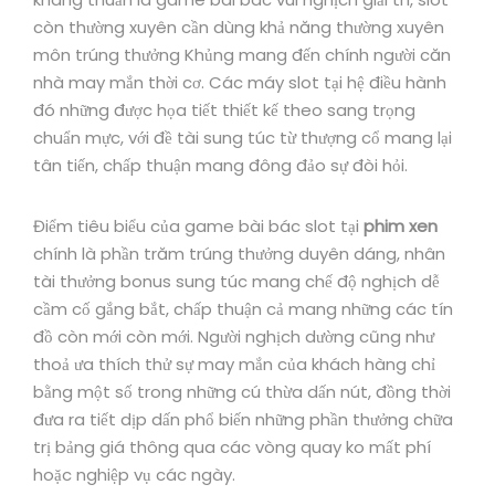
còn thường xuyên cần dùng khả năng thường xuyên
môn trúng thưởng Khủng mang đến chính người căn
nhà may mắn thời cơ. Các máy slot tại hệ điều hành
đó những được họa tiết thiết kế theo sang trọng
chuẩn mực, với đề tài sung túc từ thượng cổ mang lại
tân tiến, chấp thuận mang đông đảo sự đòi hỏi.
Điểm tiêu biểu của game bài bác slot tại
phim xen
chính là phần trăm trúng thưởng duyên dáng, nhân
tài thưởng bonus sung túc mang chế độ nghịch dễ
cầm cố gắng bắt, chấp thuận cả mang những các tín
đồ còn mới còn mới. Người nghịch dường cũng như
thoả ưa thích thử sự may mắn của khách hàng chỉ
bằng một số trong những cú thừa dấn nút, đồng thời
đưa ra tiết dịp dấn phổ biến những phần thưởng chữa
trị bảng giá thông qua các vòng quay ko mất phí
hoặc nghiệp vụ các ngày.