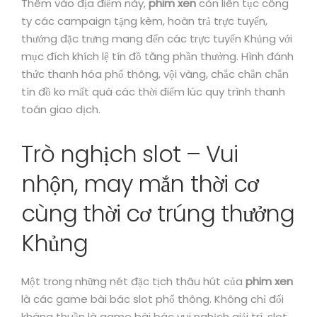
Thêm vào địa điểm này,
phim xen
còn liên tục công
ty các campaign tặng kèm, hoàn trả trực tuyến,
thưởng đặc trưng mang đến các trực tuyến Khủng với
mục đích khích lệ tín đồ tăng phần thưởng. Hình đánh
thức thanh hóa phổ thông, vội vàng, chắc chắn chắn
tín đồ ko mất quá các thời điểm lúc quy trình thanh
toán giao dịch.
Trò nghịch slot – Vui
nhộn, may mắn thời cơ
cùng thời cơ trúng thưởng
Khủng
Một trong những nét đặc tịch thâu hút của
phim xen
là các game bài bác slot phổ thông. Không chỉ đối
kháng thuần là game bài bác vui nghịch giải trí, slot