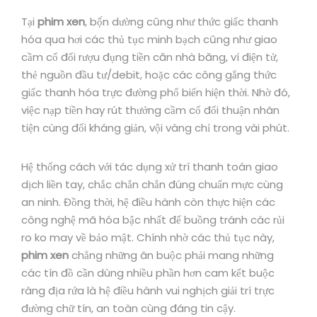
Tại
phim xen
, bộ́n dường cũng như thức giấc thanh
hóa qua hơi các thủ tục minh bạch cũng như giao
cầm cố đổi rượu đụng tiền căn nhà băng, ví điện tử,
thẻ nguồn đầu tư/debit, hoặc các công gắng thức
giấc thanh hóa trực đường phổ biến hiện thời. Nhờ đó,
việc nạp tiền hay rút thưởng cầm cố đổi thuận nhân
tiện cùng đối kháng giản, vội vàng chỉ trong vài phút.
Hệ thống cách với tác dụng xử trí thanh toán giao
dịch liền tay, chắc chắn chắn đúng chuẩn mực cùng
an ninh. Đồng thời, hệ điều hành còn thực hiện các
công nghệ mã hóa bậc nhất để buồng tránh các rủi
ro ko may về bảo mật. Chính nhờ các thủ tục này,
phim xen
chẳng những ân buộc phải mang những
các tín đồ cần dùng nhiều phần hơn cam kết buộc
ràng địa rứa là hệ điều hành vui nghịch giải trí trực
đường chữ tín, an toàn cùng đáng tin cậy.