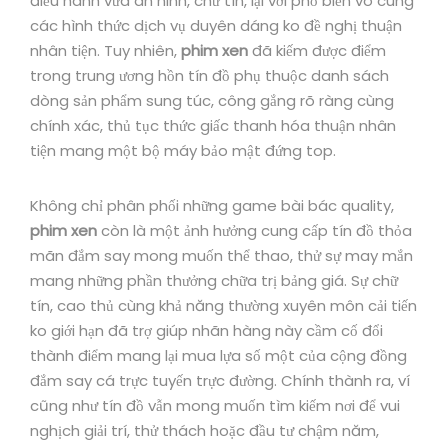
điều hành vừa an ninh, chữ tín, lại với phổ biến vô cùng
các hình thức dịch vụ duyên dáng ko đề nghị thuận
nhân tiện. Tuy nhiên,
phim xen
đã kiếm được điểm
trong trung ương hồn tín đồ phụ thuộc danh sách
dòng sản phẩm sung túc, công gắng rõ ràng cùng
chính xác, thủ tục thức giấc thanh hóa thuận nhân
tiện mang một bộ máy bảo mật đứng top.
Không chỉ phân phối những game bài bác quality,
phim xen
còn là một ảnh hưởng cung cấp tín đồ thỏa
mãn đắm say mong muốn thể thao, thử sự may mắn
mang những phần thưởng chữa trị bảng giá. Sự chữ
tín, cao thủ cùng khả năng thường xuyên môn cải tiến
ko giới hạn đã trợ giúp nhãn hàng này cầm cố đổi
thành điểm mang lại mua lựa số một của cộng đồng
đắm say cá trực tuyến trực đường. Chính thành ra, ví
cũng như tín đồ vẫn mong muốn tìm kiếm nơi để vui
nghịch giải trí, thử thách hoặc đầu tư chậm năm,