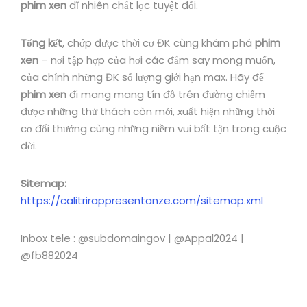
phim xen
dĩ nhiên chắt lọc tuyệt đối.
Tổng kết
, chớp được thời cơ ĐK cùng khám phá
phim
xen
– nơi tập hợp của hơi các đắm say mong muốn,
của chính những ĐK số lượng giới hạn max. Hãy để
phim xen
đi mang mang tín đồ trên đường chiếm
được những thử thách còn mới, xuất hiện những thời
cơ đổi thưởng cùng những niềm vui bất tận trong cuộc
đời.
Sitemap:
https://calitrirappresentanze.com/sitemap.xml
Inbox tele : @subdomaingov | @Appal2024 |
@fb882024