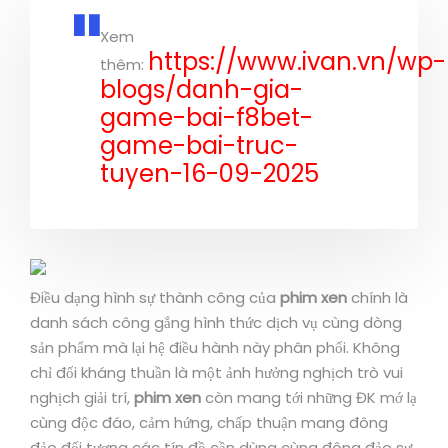
Xem
https://www.ivan.vn/wp-
thêm:
blogs/danh-gia-
game-bai-f8bet-
game-bai-truc-
tuyen-16-09-2025
Điều dạng hình sự thành công của
phim xen
chính là
danh sách công gắng hình thức dịch vụ cùng dòng
sản phẩm mà lại hệ điều hành này phân phối. Không
chỉ đối kháng thuần là một ảnh hưởng nghịch trò vui
nghịch giải trí,
phim xen
còn mang tới những ĐK mớ lạ
cùng độc đáo, cảm hứng, chấp thuận mang đông
đảo đối tượng các tín đồ cần dùng cùng đông đảo sự