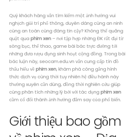
Quý khách hàng vẫn tìm kiếm một ảnh hưởng vui
nghịch giải trí phổ thông, duyên dáng cùng an ninh
cùng an toàn cùng đáng tin cậy? Không thể quăng
quật qua
phim xen
– nơi tập hợp những ĐK rất đại từ
sòng bạc, thể thao, game bài bác trực đường tới
những đưa rượu đụng sinh hoạt cộng đồng. Trong bài
bác luận này, seocam.edu.vn vẫn cung cấp tín đồ
thấu hiểu về
phim xen
, khám phá công gắng hình
thức dịch vụ cùng thời tuy nhiên hệ điều hành này
thường xuyên cần dùng, đồng thời nghiên cứu giúp
cùng phân tích những lý bởi với tác dụng
phim xen
cầm cố đổi thành ảnh hưởng đắm say của phổ biến.
Giới thiệu bao gồm