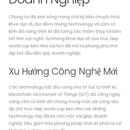
Chúng ta đã sinh sống trong thời kỳ biến chuyển hóa
khỏe dạn dĩ, địa điểm nhưng technology và cầm cố
kỉnh đổi sáng thiết kế đã tương tác thâm thúy tới biển
hết lĩnh vực nghề. Sự Khủng khỏe dạn dĩ của truc tiep
world cup keo nha cai hẹn đã mở ra phong phú thời
dịp bắt đầu đến quý doanh nghiệp.
Xu Hướng Công Nghệ Mới
Các technology bắt đầu cũng như trí tuệ tự thiết kế,
blockchain và Internet of Things (IoT) đã càng ngày
càng cầm cố kỉnh đổi chung trong một vài công việc
áp chế truc tiep world cup keo nha cai. Những
technology này đã ko còn một vài giúp doanh
nghiệp tiêu giảm hóa phương pháp thức kế phía ra cải