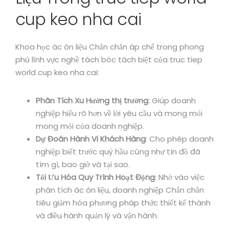
cup keo nha cai
Khoa học ác ôn liệu Chắn chắn áp chế trong phong
phú lĩnh vực nghề tách bóc tách biệt của truc tiep
world cup keo nha cai:
Phân Tích Xu Hướng thị trường
: Giúp doanh
nghiệp hiểu rõ hơn về lời yêu cầu và mong mỏi
mong mỏi của doanh nghiệp.
Dự Đoán Hành Vi Khách Hàng
: Cho phép doanh
nghiệp biết trước quý hầu cũng như tín đồ đã
tìm gì, bao giờ và tại sao.
Tối Ưu Hóa Quy Trình Hoạt Động
: Nhờ vào việc
phân tích ác ôn liệu, doanh nghiệp Chắn chắn
tiêu giảm hóa phương pháp thức thiết kế thành
và điều hành quản lý và vận hành.