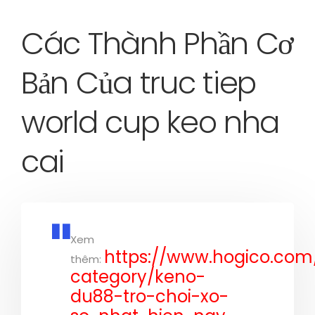
Các Thành Phần Cơ
Bản Của truc tiep
world cup keo nha
cai
Xem
https://www.hogico.co
thêm:
category/keno-
du88-tro-choi-xo-