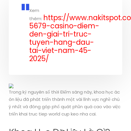
Xem
https://www.nakitspot.c
thêm:
5679-casino-diem-
den-giai-tri-truc-
tuyen-hang-dau-
tai-viet-nam-45-
2025/
Trong kỷ nguyên số thời Điểm sáng này, khoa học ác
ôn liệu đã phát triển thành một vài lĩnh vực nghề chú
ý nhất và đóng góp phổ quát phần quá cao vào việc
triển khai truc tiep world cup keo nha cai.