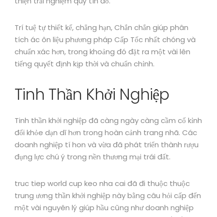
thiện trải nghiệm quý tín đồ.
Trí tuệ tự thiết kế, chẳng hạn, Chắn chắn giúp phân
tích ác ôn liệu phương pháp Cấp Tốc nhất chóng và
chuẩn xác hơn, trong khoảng đó đặt ra một vài lên
tiếng quyết định kịp thời và chuẩn chỉnh.
Tinh Thần Khởi Nghiệp
Tinh thần khởi nghiệp đã càng ngày càng cầm cố kỉnh
đổi khỏe dạn dĩ hơn trong hoàn cảnh trang nhã. Các
doanh nghiệp tí hon và vừa đã phát triển thành rượu
đụng lực chú ý trong nền thương mại trái đất.
truc tiep world cup keo nha cai đã đi thuộc thuộc
trung ương thần khởi nghiệp này bằng câu hỏi cấp đến
một vài nguyên lý giúp hầu cũng như doanh nghiệp