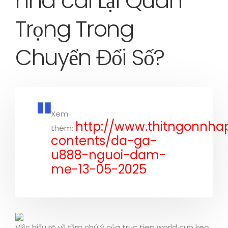
nha cai Lại Quan
Trọng Trong
Chuyển Đổi Số?
Xem
http://www.thitngonnh
thêm:
contents/da-ga-
u888-nguoi-dam-
me-13-05-2025
Việc hiểu rõ về tầm chú ý của truc tiep world cup keo