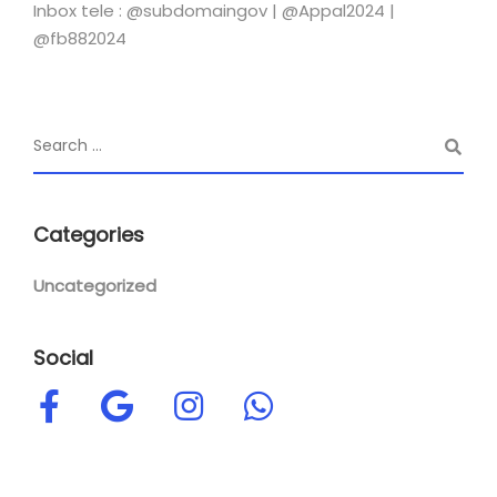
Inbox tele : @subdomaingov | @Appal2024 |
@fb882024
Categories
Uncategorized
Social