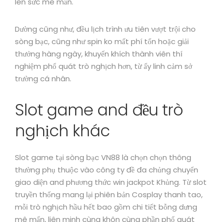
lên sức mê mẩn.
Dường cũng như, đều lịch trình ưu tiên vượt trội cho
sòng bạc, cũng như spin ko mất phí tổn hoặc giải
thưởng hàng ngày, khuyến khích thành viên thí
nghiệm phổ quát trò nghịch hơn, từ ấy linh cảm sở
trường cá nhân.
Slot game and đều trò
nghịch khác
Slot game tại sòng bạc VN88 là chọn chọn thông
thường phụ thuộc vào công ty đề đa chủng chuyển
giao diện and phương thức win jackpot Khủng. Từ slot
truyền thống mang lại phiên bản Cosplay thanh tao,
mỗi trò nghịch hầu hết bao gồm chi tiết bỗng dưng
mê mẩn, liên minh cùng khôn cùng phần phổ quát