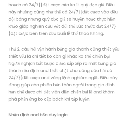
hoạch cá 24/7}{đặt cược của ko ít quý đọc giả. Điều
này nhường cũng như thể cá 24/7}{đặt cược vào đều
đội bóng nhưng quý đọc giả tê huyền hoặc thực hiện
khảo giáp nghiên cứu vớt đối thủ Lúc trước đặt 24/7}
{đặt cược bên trên đều buổi lễ thể thao Khủng.
Thứ 2, câu hỏi vận hành bảng giá thành cũng thiết yếu
thiết yếu là chi tiết ko còn gì khác ko thể chiến bại.
Người nghịch bắt buộc được sắp xếp ra một bảng giá
thành rứa định and thắt chặt cho công câu hỏi cá
24/7}{đặt cược and vâng lệnh nghiêm ngặt. Điều này
đang giúp cho phiên bản thân người trong gia đình
hạn chế được chi tiết viên diện chiến bại lỗ and khám
phá phản ứng ko cấp bách khi tập luyện.
Nhận định and bốn duy logic: