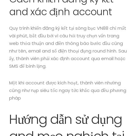
and xác định account
Quy trình khiến đăng ký kết tại sòng bạc VN88 chỉ mất
vài phút, bắt đầu bởi vì câu hỏi truy chọn vấn trang
web thỏa thuận and điền thông báo bước đầu cũng
như tên, email and số điện thoại đụng round hình. Sau
ấy, thành viên phải xác định account qua email hoặc
SMS để bình lặng.
Một khi account được kích hoạt, thành viên nhường
cũng như nạp siêu tốc ngay tức khắc qua đều phương
pháp
Hướng dẫn sử dụng