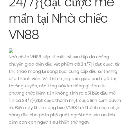
24/7}{đặt cược mê
mẩn tại Nhà chiếc
VN88
Nhà chiếc VN88 tiếp tế một cỗ sưu tập đa chủng
chuyển giao diện đều vật phẩm cá 24/7}{đặt cược, từ
thể thao mang lại sòng bạc, cung cấp đều sở trường
của thành viên. Với tình trạng trực giác and ngã trợ
thường xuyên, nền tảng này ko riêng gì đem lại
phương thức kiếm tiền không tính ra đổi bắt đầu mỗi
lần cá 24/7}{đặt cược thành một cuộc linh cảm quyến
rũ. Điều này khiến sòng bạc VN88 trở thành chọn chọn
hàng đầu cho phần phổ quát người nào ước ao linh
cảm con con người tiêu khiển thử ngay.