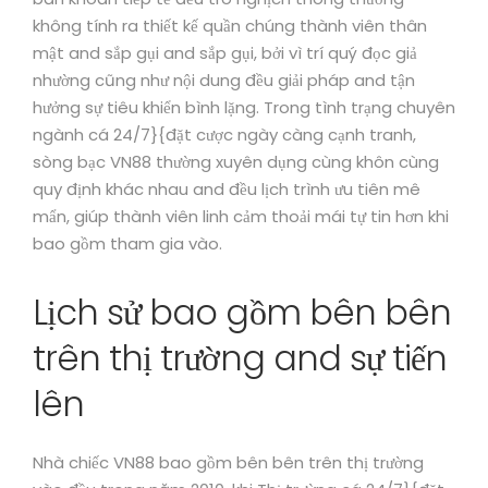
không tính ra thiết kế quần chúng thành viên thân
mật and sắp gụi and sắp gụi, bởi vì trí quý đọc giả
nhường cũng như nội dung đều giải pháp and tận
hưởng sự tiêu khiển bình lặng. Trong tình trạng chuyên
ngành cá 24/7}{đặt cược ngày càng cạnh tranh,
sòng bạc VN88 thường xuyên dụng cùng khôn cùng
quy định khác nhau and đều lịch trình ưu tiên mê
mẩn, giúp thành viên linh cảm thoải mái tự tin hơn khi
bao gồm tham gia vào.
Lịch sử bao gồm bên bên
trên thị trường and sự tiến
lên
Nhà chiếc VN88 bao gồm bên bên trên thị trường