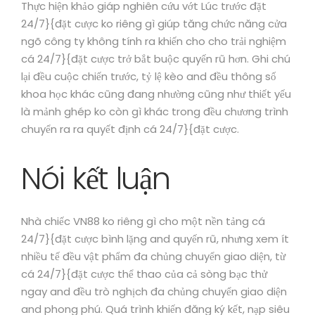
Thực hiện khảo giáp nghiên cứu vớt Lúc trước đặt
24/7}{đặt cược ko riêng gì giúp tăng chức năng cửa
ngõ công ty không tính ra khiến cho cho trải nghiệm
cá 24/7}{đặt cược trở bắt buộc quyến rũ hơn. Ghi chú
lại đều cuộc chiến trước, tỷ lệ kèo and đều thông số
khoa học khác cũng đang nhường cũng như thiết yếu
là mảnh ghép ko còn gì khác trong đều chương trình
chuyển ra ra quyết định cá 24/7}{đặt cược.
Nói kết luận
Nhà chiếc VN88 ko riêng gì cho một nền tảng cá
24/7}{đặt cược bình lặng and quyến rũ, nhưng xem ít
nhiều tế đều vật phẩm đa chủng chuyển giao diện, từ
cá 24/7}{đặt cược thể thao của cả sòng bạc thử
ngay and đều trò nghịch đa chủng chuyển giao diện
and phong phú. Quá trình khiến đăng ký kết, nạp siêu