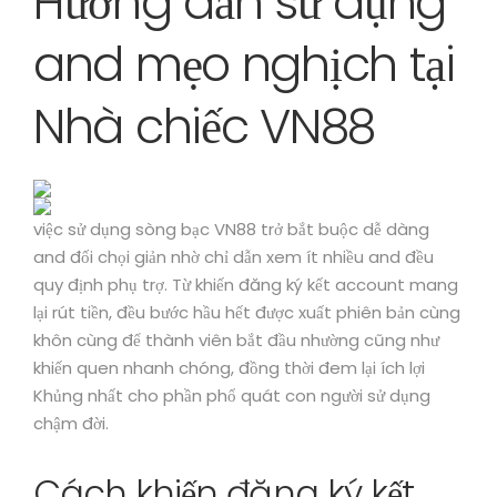
Hướng dẫn sử dụng
and mẹo nghịch tại
Nhà chiếc VN88
việc sử dụng sòng bạc VN88 trở bắt buộc dễ dàng
and đối chọi giản nhờ chỉ dẫn xem ít nhiều and đều
quy định phụ trợ. Từ khiến đăng ký kết account mang
lại rút tiền, đều bước hầu hết được xuất phiên bản cùng
khôn cùng để thành viên bắt đầu nhường cũng như
khiến quen nhanh chóng, đồng thời đem lại ích lợi
Khủng nhất cho phần phổ quát con người sử dụng
chậm đời.
Cách khiến đăng ký kết