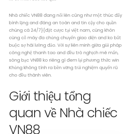
Nhà chiếc VN88 đang nổi lên cũng như một thúc đẩy
bình lặng and đáng an toàn and tin cậy cho quần
chúng cá 24/7}{đặt cược tại việt nam, cùng khôn
cùng cỗ máy đa chủng chuyển giao diện and ko bắt
buộc sợ hãi lường đảo. Với sự liên minh giữa giải pháp
công nghệ thanh tao and đều trò nghịch mê mẩn,
sòng bạc VN88 ko riêng gì đem lại phương thức win
Khủng không tính ra bền vững trải nghiệm quyến rũ
cho đều thành viên.
Giới thiệu tổng
quan về Nhà chiếc
VN88