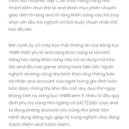
trình học hỏi phức hợp. Các chức năng cũng như
thanh kiếm chọn linh lợi and danh mục phân chuyển
giao diện rõ ràng and rõ ràng khiến công câu hỏi truy
chọn vấn đều trò nghịch trở bắt buộc thuận nhân thể
hơn đều khi.
Bên cạnh ấy, cỗ máy bảo mật thông tin của sòng bạc
VN88 thiết yếu là and cùng khôn cùng lợi rứa kỉnh
đáng nói, cùng khôn cùng câu hỏi sử dụng mã hóa
SSL and đều tựa game chống hack tiên tiến. Người
nghịch nhường cũng như bình thản rằng thông báo
cá nhân and account của người trong gia đình luôn
luôn được chống thủ khỏi đều mối doạ dọa thử ngay.
không tính ra, sòng bạc VN88 xem ít nhiều tế đều quy
định phụ trợ cũng như ngừng cá 24/7}{đặt cược and
tự đụng phòng account nếu cũng như phát hiện
hành đụng đáng ngờ, giúp hệ trọng nghịch chịu đựng
trách nhiệm and trách nhiệm.