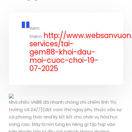
Xem
http://www.websanvuon
thêm:
services/tai-
gem88-khoi-dau-
moi-cuoc-choi-19-
07-2025
Nhà chiếc VN88 đã nhanh chóng chỉ chiếm lĩnh Thị
trường cá 24/7}{đặt cược thử ngay phụ thuộc vào sự
cải phương thức and ký kết kết cho chức vụ hóa học
lượng cao. Đây là nền tảng ko riêng gì tập hợp vào
băn khoăn tiếp tế đều trò nghịch thông thường