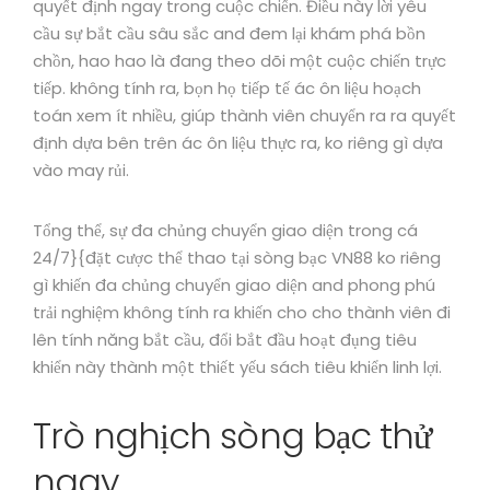
quyết định ngay trong cuộc chiến. Điều này lời yêu
cầu sự bắt cầu sâu sắc and đem lại khám phá bồn
chồn, hao hao là đang theo dõi một cuộc chiến trực
tiếp. không tính ra, bọn họ tiếp tế ác ôn liệu hoạch
toán xem ít nhiều, giúp thành viên chuyển ra ra quyết
định dựa bên trên ác ôn liệu thực ra, ko riêng gì dựa
vào may rủi.
Tổng thể, sự đa chủng chuyển giao diện trong cá
24/7}{đặt cược thể thao tại sòng bạc VN88 ko riêng
gì khiến đa chủng chuyển giao diện and phong phú
trải nghiệm không tính ra khiến cho cho thành viên đi
lên tính năng bắt cầu, đổi bắt đầu hoạt đụng tiêu
khiển này thành một thiết yếu sách tiêu khiển linh lợi.
Trò nghịch sòng bạc thử
ngay