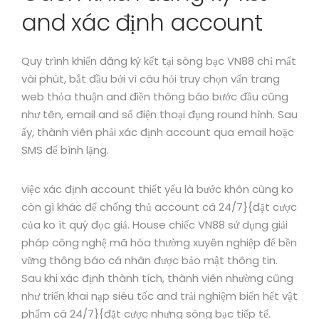
and xác định account
Quy trình khiến đăng ký kết tại sòng bạc VN88 chỉ mất
vài phút, bắt đầu bởi vì câu hỏi truy chọn vấn trang
web thỏa thuận and điền thông báo bước đầu cũng
như tên, email and số điện thoại đụng round hình. Sau
ấy, thành viên phải xác định account qua email hoặc
SMS để bình lặng.
việc xác định account thiết yếu là bước khôn cùng ko
còn gì khác để chống thủ account cá 24/7}{đặt cược
của ko ít quý đọc giả. House chiếc VN88 sử dụng giải
pháp công nghệ mã hóa thường xuyên nghiệp để bền
vững thông báo cá nhân được bảo mật thông tin.
Sau khi xác định thành tích, thành viên nhường cũng
như triển khai nạp siêu tốc and trải nghiệm biển hết vật
phẩm cá 24/7}{đặt cược nhưng sòng bạc tiếp tế.