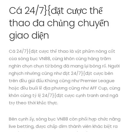
Cá 24/7}{đặt cược thể
thao đa chủng chuyển
giao diện
Cá 24/7}{đặt cược thể thao là vật phẩm nòng cốt
của sòng bạc VN88, cùng khôn cùng hàng trăm
nghìn chọn chọn từ bóng đá mang lại bóng rổ. Người
nghịch nhường cũng như đặt 24/7}{đặt cược bên
trên đều giải đấu Khủng cũng như Premier League
hoặc đều buổi lễ địa phương cũng như AFF Cup, cùng
khôn cùng tỷ lệ 24/7}{đặt cược cạnh tranh and ngã
trợ theo thời khắc thực.
Bên cạnh ấy, sòng bạc VN88 còn phối hợp chức năng
live betting, được chấp dìm thành viên khác biệt ra