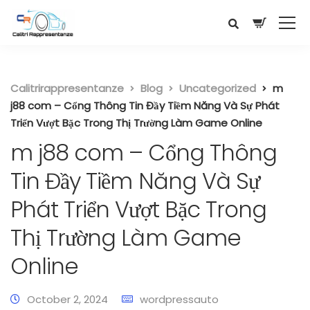
Calitrirappresentanze
Blog
Uncategorized
m
j88 com – Cổng Thông Tin Đầy Tiềm Năng Và Sự Phát
Triển Vượt Bặc Trong Thị Trường Làm Game Online
m j88 com – Cổng Thông
Tin Đầy Tiềm Năng Và Sự
Phát Triển Vượt Bặc Trong
Thị Trường Làm Game
Online
October 2, 2024
wordpressauto