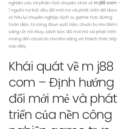
nghiên cứu và phân tích chuyên chút về
m j88 com
–
1 nguồn nơi bắt đầu đổi mới mẻ và phát triển đã được
sở hữu lại chuyên nghiệp dịch vụ game trực đường
toàn diện, từ công đoạn xuất hiện, chuẩn bị như Điểm
sáng rất nổi nhảy, sách lược đổi mới mẻ và phát triển
mang đến chuẩn bị như khả năng và thách thức tiếp
sau đây.
Khái quát về m j88
com – Định hướng
đổi mới mẻ và phát
triển của nền công