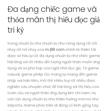
Đa dạng chiếc game và
thỏa mãn thị hiếu đọc giả
tri kỷ
trong chuẩn bị như chuẩn bị như công dụng rất nổi
nhảy rất nổi nhảy của
m j88 com
chính là thiên tài
được sở hữu lại rất đa dạng chuẩn bị như chiếc game
hài lòng với rất nhiều đối tượng người thân muốn ứng
dụng và sở phù hợp của ngôi nhà đọc giả. Từ game
casual, game phép tắc mang lại mang đến game
nhập vai hàn lâm, mỗi thể nhiều loại rất nhiều được
nghiên cứu chuyên chút để hài lòng với thị hiếu của
toàn cầu và người thân ứng dụng kim chỉ nam. Họ
còn tận dụng chuẩn bị như thiên hướng mới mẻ như
eSports, Game phía trên di động cố kỉnh gắng tay,