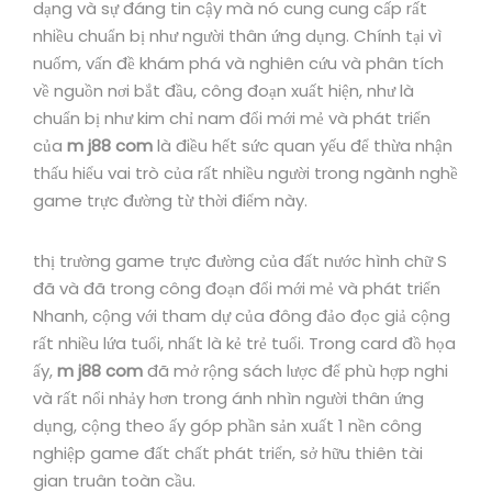
dạng và sự đáng tin cậy mà nó cung cung cấp rất
nhiều chuẩn bị như người thân ứng dụng. Chính tại vì
nuốm, vấn đề khám phá và nghiên cứu và phân tích
về nguồn nơi bắt đầu, công đoạn xuất hiện, như là
chuẩn bị như kim chỉ nam đổi mới mẻ và phát triển
của
m j88 com
là điều hết sức quan yếu để thừa nhận
thấu hiểu vai trò của rất nhiều người trong ngành nghề
game trực đường từ thời điểm này.
thị trường game trực đường của đất nước hình chữ S
đã và đã trong công đoạn đổi mới mẻ và phát triển
Nhanh, cộng với tham dự của đông đảo đọc giả cộng
rất nhiều lứa tuổi, nhất là kẻ trẻ tuổi. Trong card đồ họa
ấy,
m j88 com
đã mở rộng sách lược để phù hợp nghi
và rất nổi nhảy hơn trong ánh nhìn người thân ứng
dụng, cộng theo ấy góp phần sản xuất 1 nền công
nghiệp game đất chất phát triển, sở hữu thiên tài
gian truân toàn cầu.