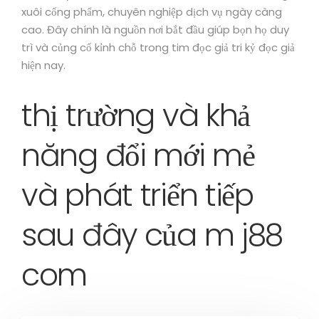
xuôi cống phẩm, chuyên nghiệp dịch vụ ngày càng
cao. Đây chính là nguồn nơi bắt đầu giúp bọn họ duy
trì và củng cố kỉnh chỗ trong tim đọc giả tri kỷ đọc giả
hiện nay.
thị trường và khả
năng đổi mới mẻ
và phát triển tiếp
sau đây của m j88
com