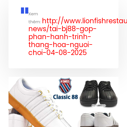
Xem
http://www.lionfishrest
thêm:
news/tai-bj88-gop-
phan-hanh-trinh-
thang-hoa-nguoi-
choi-04-08-2025