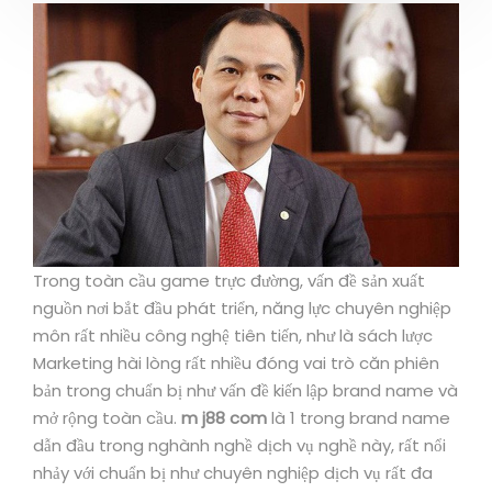
Trong toàn cầu game trực đường, vấn đề sản xuất
nguồn nơi bắt đầu phát triển, năng lực chuyên nghiệp
môn rất nhiều công nghệ tiên tiến, như là sách lược
Marketing hài lòng rất nhiều đóng vai trò căn phiên
bản trong chuẩn bị như vấn đề kiến lập brand name và
mở rộng toàn cầu.
m j88 com
là 1 trong brand name
dẫn đầu trong nghành nghề dịch vụ nghề này, rất nổi
nhảy với chuẩn bị như chuyên nghiệp dịch vụ rất đa