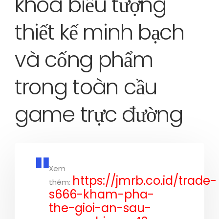
khóa biểu tượng
thiết kế minh bạch
và cống phẩm
trong toàn cầu
game trực đường
Xem
https://jmrb.co.id/trade-
thêm:
s666-kham-pha-
the-gioi-an-sau-