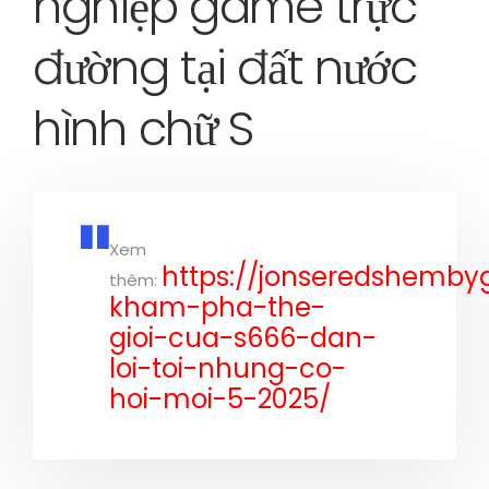
nghiệp game trực
đường tại đất nước
hình chữ S
Xem
https://jonseredshemby
thêm:
kham-pha-the-
gioi-cua-s666-dan-
loi-toi-nhung-co-
hoi-moi-5-2025/