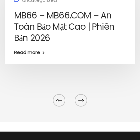
Uncategorized
MB66 – MB66.COM – An
Toàn Bảo Mật Cao | Phiên
Bản 2026
Read more