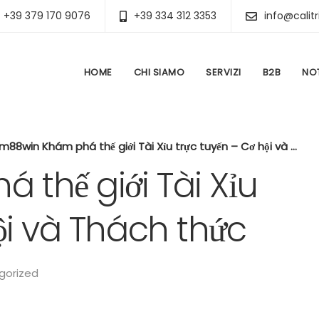
+39 379 170 9076
+39 334 312 3353
info@calitr
HOME
CHI SIAMO
SERVIZI
B2B
NOT
m88win Khám phá thế giới Tài Xỉu trực tuyến – Cơ hội và Thách thức
thế giới Tài Xỉu
ội và Thách thức
gorized