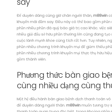
say
Để duyên dáng cùng giữ chân người thân,
m88win
có
khuyến mãi đắm say. Điều này có thể bao gồm phần nh
phần nhiều phần đá quý báo giá trị cao khác. việc si
nhiều giải đấu sở hữu phần thưởng lớn cũng đang tạo
cuộc lành mạnh khỏe cùng tích rất hơn. Tuy nhiên, n
phần nhiều chương trình khuyến mại để giảm thiểu ph
phần nhiều chương trình khuyến mại thực thụ hữu hi
gồm thành viên.
Phương thức bàn giao bệ
cùng nhiều dạng cùng thu
Một hệ điều hành bàn giao bệnh dịch thanh toán vô 
để duyên dáng người thân.
m88win
muốn tương trợ 
thanh toán quan trọng đặc biệt, trong khoảng phần 