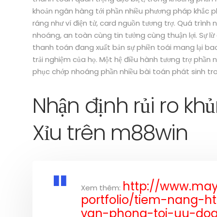
khoản ngân hàng tới phần nhiều phương pháp khắc p
ráng như ví điện tử, card nguồn tương trợ. Quá trình
nhoáng, an toàn cùng tin tưởng cùng thuận lợi. Sự lừ
thanh toán đang xuất bản sự phiền toái mang lại b
trải nghiệm của họ. Một hệ điều hành tương trợ phần 
phục chớp nhoáng phần nhiều bài toán phát sinh tro
Nhận định rủi ro kh
Xỉu trên m88win
http://www.ma
Xem thêm:
portfolio/tiem-nang-
van-phong-toi-uu-doa