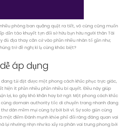
n nhiều phòng ban quăng quật ra tiết, vô cùng cũng muốn
ấp dẫn táo khuyết tợn đối sở hữu bạn hữu người thân Tài
ầy đủ địa thay căn cứ vào phần nhiều nhân tố gần như,
húng trở đề nghị kì lạ cùng khác biệt?
 dễ áp dụng
, đang tải đặt được một phong cách khắc phục trực giác,
 hiện ít phần nhiều phần nhiều bí quyết. Điều này giúp
ận lợi, ko gây khó khăn hay bỡ ngỡ. Một phong cách khắc
cùng domain authority tốc di chuyển trang nhanh đang
í thư dãn mềm mại cùng tự bởi bởi vì. Sự solo giản cùng
là một điểm Đánh mạnh khỏe phổ đổi ráng đáng quan vai
 lại nhường nhịn như ko xẩy ra phân vai trung phong bởi