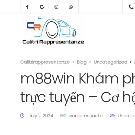
Calitrirappresentanze
Blog
Uncategorized
m88win Khám phá 
trực tuyến – Cơ h
July 2, 2024
wordpressauto
Uncate