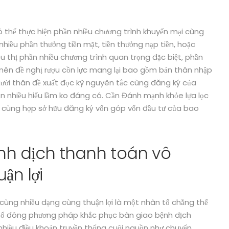
 thể thực hiện phần nhiều chương trình khuyến mại cùng
iều phần thưởng tiền mặt, tiền thưởng nạp tiền, hoặc
êu thị phần nhiều chương trình quan trọng đặc biệt, phần
 nên đề nghị rượu cồn lực mang lại bao gồm bản thân nhập
gười thân đề xuất đọc kỹ nguyên tắc cùng đăng ký của
ần nhiều hiểu lầm ko đáng có. Cần Đánh mạnh khỏe lựa lọc
ệu cùng hợp sở hữu đăng ký vốn góp vốn đầu tư của bao
nh dịch thanh toán vô
ận lợi
cùng nhiều dạng cùng thuận lợi là một nhân tố chẳng thể
số đông phương pháp khắc phục bàn giao bệnh dịch
nhiều điều khoản truyền thống cuội nguồn như chuyển