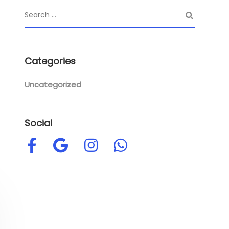
Categories
Uncategorized
Social