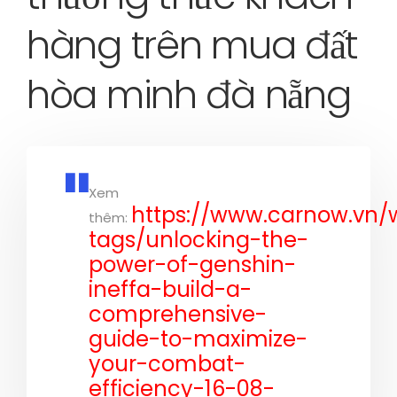
hàng trên mua đất
hòa minh đà nẵng
Xem
https://www.carnow.vn/
thêm:
tags/unlocking-the-
power-of-genshin-
ineffa-build-a-
comprehensive-
guide-to-maximize-
your-combat-
efficiency-16-08-