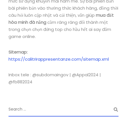
mức sử dụng khuyến mãi ham mê. Sự bài phiên bản
bài phiên bản vào thưởng thức khách hàng, đồng thời
câu hỏi luôn cập nhật và cải thiện, vẫn giúp
mua đất
hòa minh đà nẵng
cầm ráng ráng đổi thành một
trong chọn chọn đứng top cho hầu hết ai say đắm
game online.
Sitemap:
https://calitrirappresentanze.com/sitemap.xml
Inbox tele : @subdomaingov | @Appal2024 |
@fb882024