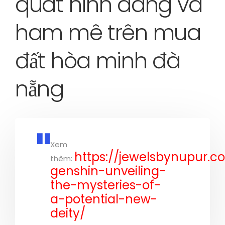
quát hình dáng và
ham mê trên mua
đất hòa minh đà
nẵng
Xem
https://jewelsbynupur.c
thêm:
genshin-unveiling-
the-mysteries-of-
a-potential-new-
deity/