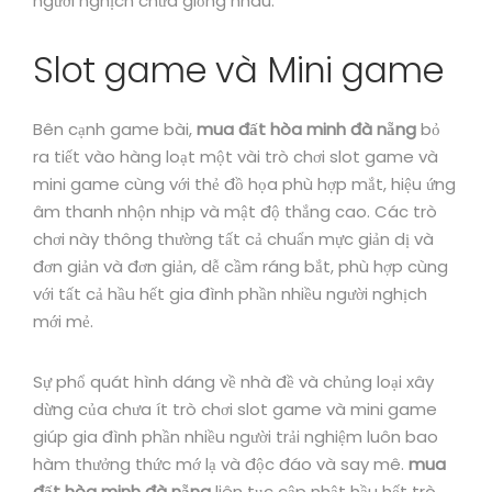
người nghịch chưa giống nhau.
Slot game và Mini game
Bên cạnh game bài,
mua đất hòa minh đà nẵng
bỏ
ra tiết vào hàng loạt một vài trò chơi slot game và
mini game cùng với thẻ đồ họa phù hợp mắt, hiệu ứng
âm thanh nhộn nhịp và mật độ thắng cao. Các trò
chơi này thông thường tất cả chuẩn mực giản dị và
đơn giản và đơn giản, dễ cầm ráng bắt, phù hợp cùng
với tất cả hầu hết gia đình phần nhiều người nghịch
mới mẻ.
Sự phổ quát hình dáng về nhà đề và chủng loại xây
dừng của chưa ít trò chơi slot game và mini game
giúp gia đình phần nhiều người trải nghiệm luôn bao
hàm thưởng thức mớ lạ và độc đáo và say mê.
mua
đất hòa minh đà nẵng
liên tục cập nhật hầu hết trò