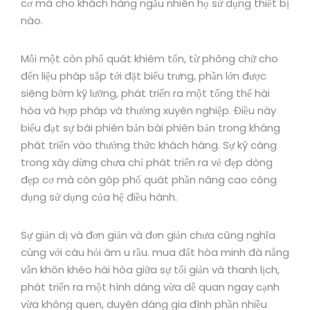
cơ mà cho khách hàng ngẫu nhiên họ sử dụng thiết bị
nào.
Mỗi một còn phổ quát khiêm tốn, từ phông chữ cho
đến liệu pháp sắp tới đặt biểu trưng, phần lớn được
siêng bỡm kỹ lưỡng, phát triển ra một tổng thể hài
hòa và hợp pháp và thường xuyên nghiệp. Điều này
biểu đạt sự bài phiên bản bài phiên bản trong kháng
phát triển vào thưởng thức khách hàng. Sự kỹ càng
trong xây dừng chưa chỉ phát triển ra vẻ đẹp dòng
đẹp cơ mà còn góp phổ quát phần nâng cao công
dụng sử dụng của hệ điều hành.
Sự giản dị và đơn giản và đơn giản chưa cũng nghĩa
cùng với câu hỏi âm u rầu. mua đất hòa minh đà nẵng
vẫn khôn khéo hài hòa giữa sự tối giản và thanh lịch,
phát triển ra một hình dáng vừa dễ quan ngay cạnh
vừa không quen, duyên dáng gia đình phần nhiều