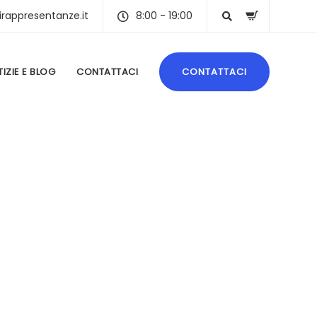
irappresentanze.it
8:00 - 19:00
IZIE E BLOG
CONTATTACI
CONTATTACI