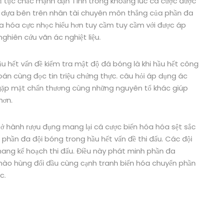
hủ tục chắc mạnh dạn Tính trong khoảng lúc cá cược được
ờng dựa bên trên nhân tài chuyên môn thắng của phần đa
óa hóa cực nhọc hiểu hơn tuy cầm tuy cầm với được áp
hiên cứu vãn ác nghiệt liệu.
 hết vấn đề kiểm tra mật độ đá bóng là khi hầu hết công
oán cùng đọc tin triệu chứng thực. câu hỏi áp dụng ác
p gặp mặt chấn thương cùng những nguyên tố khác giúp
hơn.
ại ở hành rượu đụng mang lại cá cược biến hóa hóa sệt sắc
phần đa đội bóng trong hầu hết vấn đề thi đấu. Các đội
ng kế hoạch thi đấu. Điều này phát minh phần đa
ử hào hùng đối đầu cùng cạnh tranh biến hóa chuyển phần
c.