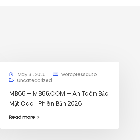
May 31, 2026
wordpressauto
Uncategorized
MB66 – MB66.COM – An Toàn Bảo
Mật Cao | Phiên Bản 2026
Read more