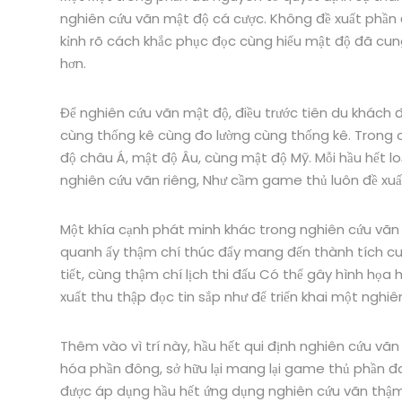
nghiên cứu vãn mật độ cá cược. Không đề xuất phần 
kỉnh rõ cách khắc phục đọc cùng hiểu mật độ đã cu
hơn.
Để nghiên cứu vãn mật độ, điều trước tiên du khách 
cùng thống kê cùng đo lường cùng thống kê. Trong
độ châu Á, mật độ Âu, cùng mật độ Mỹ. Mỗi hầu hết 
nghiên cứu vãn riêng, Như cầm game thủ luôn đề xuất c
Một khía cạnh phát minh khác trong nghiên cứu vãn
quanh ấy thậm chí thúc đẩy mang đến thành tích cuộc 
tiết, cùng thậm chí lịch thi đấu Có thể gây hình họa
xuất thu thập đọc tin sắp như để triển khai một nghi
Thêm vào vì trí này, hầu hết qui định nghiên cứu v
hóa phần đông, sở hữu lại mang lại game thủ phần đa 
được áp dụng hầu hết ứng dụng nghiên cứu vãn thậm 