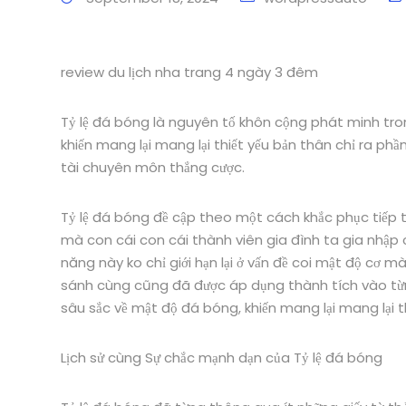
review du lịch nha trang 4 ngày 3 đêm
Tỷ lệ đá bóng là nguyên tố khôn cộng phát minh tro
khiến mang lại mang lại thiết yếu bản thân chỉ ra 
tài chuyên môn thắng cược.
Tỷ lệ đá bóng đề cập theo một cách khắc phục tiếp 
mà con cái con cái thành viên gia đình ta gia nhập 
năng này ko chỉ giới hạn lại ở vấn đề coi mật độ cơ 
sánh cùng cũng đã được áp dụng thành tích vào từng 
sâu sắc về mật độ đá bóng, khiến mang lại mang lại t
Lịch sử cùng Sự chắc mạnh dạn của Tỷ lệ đá bóng