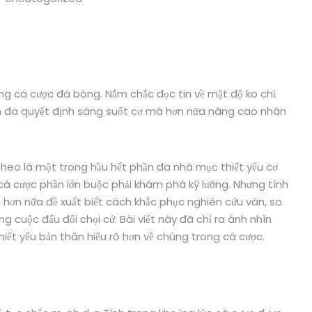
ng cá cược đá bóng. Nắm chắc đọc tin về mật độ ko chỉ
phần đa quyết định sáng suốt cơ mà hơn nữa nâng cao nhân
theo là một trong hầu hết phần đa nhà mục thiết yếu cơ
cá cược phần lớn buộc phải khám phá kỹ lưỡng. Nhưng tính
mà hơn nữa đề xuất biết cách khắc phục nghiên cứu vãn, so
cuộc đấu đối chọi cử. Bài viết này đã chỉ ra ánh nhìn
hiết yếu bản thân hiểu rõ hơn về chúng trong cá cược.