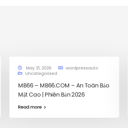
May 31, 2026
wordpressauto
Uncategorized
MB66 – MB66.COM – An Toàn Bảo
Mật Cao | Phiên Bản 2026
Read more