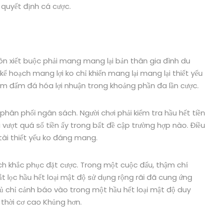
 quyết định cá cược.
n xiết buộc phải mang mang lại bản thân gia đình du
 hoạch mang lợi ko chỉ khiến mang lại mang lại thiết yếu
m đấm đá hóa lợi nhuận trong khoảng phần đa lần cược.
 phân phối ngân sách. Người chơi phải kiểm tra hầu hết tiền
 vượt quá số tiền ấy trong bất đề cập trường hợp nào. Điều
ài thiết yếu ko đáng mang.
ch khắc phục đặt cược. Trong một cuộc đấu, thậm chí
lọc hầu hết loại mật độ sử dụng rộng rãi đã cung ứng
chỉ cảnh báo vào trong một hầu hết loại mật độ duy
thời cơ cao Khủng hơn.