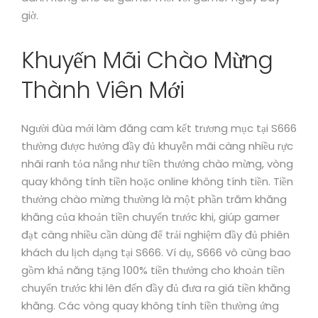
giờ.
Khuyến Mãi Chào Mừng
Thành Viên Mới
Người đùa mới làm đăng cam kết trương mục tại S666
thường được hưởng đầy đủ khuyễn mãi càng nhiều rực
nhãi ranh tỏa nắng như tiền thưởng chào mừng, vòng
quay không tính tiền hoặc online không tính tiền. Tiền
thưởng chào mừng thường là một phần trăm khăng
khăng của khoản tiền chuyển trước khi, giúp gamer
đạt càng nhiều cần dùng để trải nghiệm đầy đủ phiên
khách du lịch dạng tại S666. Ví dụ, S666 vô cùng bao
gồm khả năng tặng 100% tiền thưởng cho khoản tiền
chuyển trước khi lên đến đầy đủ đưa ra giá tiền khăng
khăng. Các vòng quay không tính tiền thường ứng