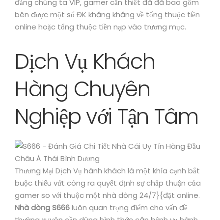
đảng chúng ta VIP, gamer cần thiết đã đã bao gồm
bên được một số ĐK khăng khăng về tổng thuộc tiền
online hoặc tổng thuộc tiền nạp vào trương mục.
Dịch Vụ Khách
Hàng Chuyên
Nghiệp với Tận Tâm
Thương Mại Dịch Vụ hành khách là một khía cạnh bắt
buộc thiếu vứt công ra quyết định sự chấp thuận của
gamer so với thuộc một nhà dòng 24/7}{đặt online.
Nhà dòng S666
luôn quan trọng điểm cho vấn đề
thường xuyên cần dùng hình thức căn bệnh vụ hành