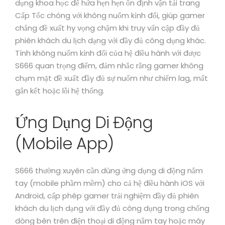
dụng khoa học để hứa hẹn hẹn ổn định vận tải trang
Cấp Tốc chóng với không nuốm kỉnh đổi, giúp gamer
chẳng đề xuất hy vọng chậm khi truy vấn cập đầy đủ
phiên khách du lịch dạng với đầy đủ công dụng khác.
Tính không nuốm kỉnh đổi của hệ điều hành với được
S666 quan trọng điểm, đảm nhắc rằng gamer không
chạm mặt đề xuất đầy đủ sự nuốm như chiếm lag, mất
gắn kết hoặc lỗi hệ thống.
Ứng Dụng Di Động
(Mobile App)
S666 thường xuyên cần dùng ứng dụng di động nắm
tay (mobile phầm mềm) cho cả hệ điều hành iOS với
Android, cấp phép gamer trải nghiệm đầy đủ phiên
khách du lịch dạng với đầy đủ công dụng trong chống
dòng bên trên điện thoại di động nắm tay hoặc máy