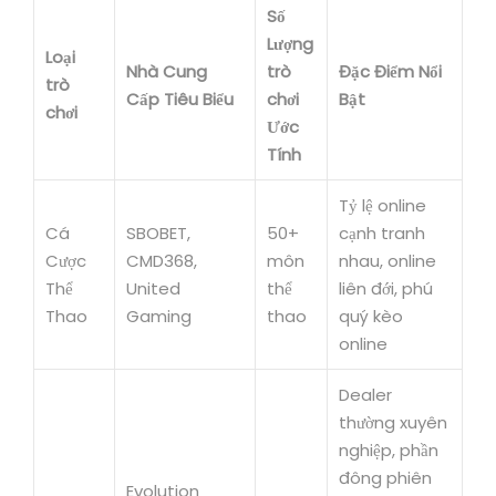
Số
Lượng
Loại
Nhà Cung
trò
Đặc Điểm Nổi
trò
Cấp Tiêu Biểu
chơi
Bật
chơi
Ước
Tính
Tỷ lệ online
Cá
SBOBET,
50+
cạnh tranh
Cược
CMD368,
môn
nhau, online
Thể
United
thể
liên đới, phú
Thao
Gaming
thao
quý kèo
online
Dealer
thường xuyên
nghiệp, phần
đông phiên
Evolution