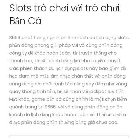
Slots trò chơi với trò chơi
Bắn Cá
S666 phát hàng nghìn phiên khách du lịch dạng slots
phần đông phong giải pháp với vô cùng phần đông
công ty đề khác hoàn toàn, từ truyền thống cho
thanh tao, từ cất cánh bổng lưu cho truyền thuyết.
Các phiên khách du lịch dạng slots này bao gồm đồ
họa đam mê mắt, âm nhạc chân thật với phần đông
công dụng rực nhãi ranh tỏa nắng say đắm như vòng
quay không tính tiền, hệ số nhân với jackpot lũy tiến.
Mặt khác, game bắn cá cũng chính là một chọn kiếm
quánh trưng tại S666, với vô cùng phần đông phiên
khách du lịch dạng khác hoàn toàn với thời cơ chiếm
được phần đông phần thưởng bảng giá chữa cao.