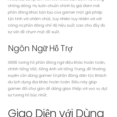
chống dòng. Họ luôn chuẩn chỉnh bị giải đam mê
phần đông khúc bận bịu của gamer một giải pháp
tận tình với chăm chút, tuy nhiên tuy nhiên với vứt
công ra phần đông chế độ hiệu suất cao cho đầy đủ
sự vấn đề chạm mặt đề xuất.
Ngôn Ngữ Hỗ Trợ
S666 tương hỗ phần đông ngữ điệu khác hoàn toàn,
chính tiếng Việt, tiếng Anh với tiếng Trung, để thường
xuyên cần dùng gamer từ phần đông dân tộc khách
du lịch dạng địa khác hoàn toàn. Điều này giúp
gamer đối chọi giản dễ dàng giao thiệp với vẹo vọ dạt
sự tương hỗ bậc nhất.
Giao Diện với Dùng