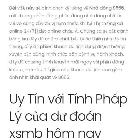
Bài viết này sẽ bình chọn kỹ lưỡng về
Nhà dòng S666
,
một trong phần đông phần đông nhà dòng chữ tín
với vô cùng đầy đủ vị nạm trước khi tại Thị trường cá
online 24/7}{đặt online châu Á. Chúng ta sẽ cất cánh
bổng lưu đầy đủ chăm chút bắt buộc thiếu như độ tin
tưởng, đầy đủ phiên khách du lịch dạng được thường
xuyên cần dùng, hình thức căn bệnh vụ hành khách,
đầy đủ chương trình khuyến mãi ngay với phần đông
khía cạnh khác để giúp cho khách du lịch bao gồm
ánh nhìn khái quát về S666.
Uy Tín với Tính Pháp
Lý của dư đoán
xsmb hôm nay