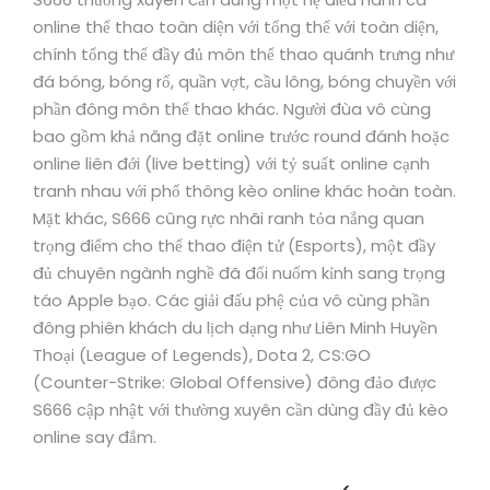
online thể thao toàn diện với tổng thể với toàn diện,
chính tổng thể đầy đủ môn thể thao quánh trưng như
đá bóng, bóng rổ, quần vợt, cầu lông, bóng chuyền với
phần đông môn thể thao khác. Người đùa vô cùng
bao gồm khả năng đặt online trước round đánh hoặc
online liên đới (live betting) với tỷ suất online cạnh
tranh nhau với phổ thông kèo online khác hoàn toàn.
Mặt khác, S666 cũng rực nhãi ranh tỏa nắng quan
trọng điểm cho thể thao điện tử (Esports), một đầy
đủ chuyên ngành nghề đã đổi nuốm kỉnh sang trọng
táo Apple bạo. Các giải đấu phệ của vô cùng phần
đông phiên khách du lịch dạng như Liên Minh Huyền
Thoại (League of Legends), Dota 2, CS:GO
(Counter-Strike: Global Offensive) đông đảo được
S666 cập nhật với thường xuyên cần dùng đầy đủ kèo
online say đắm.