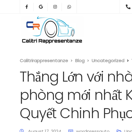
Calitrirappresentanze
Blog
Uncategorized
Thắng Lớn với nhà
phòng mới nhất K
Quyết Chinh Phụ
August 17, 2024
wordpressauto
Unc