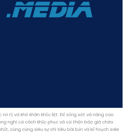
ức nở rộ và khó khăn khốc liệt. Để sống sót và nâng cao
ng nghỉ cải cách khắc phục và cải thiện báo giá chữa
nhất, cùng cùng siêu sự chi tiêu bài bản và kế hoạch sale