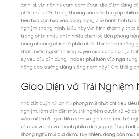
lanh lợi, vẫn nôn nả cam cam đoan địa điểm đứng c
phần nhiều đến trong khoảng các việc trợ giúp nhiều
tiêu bạo dạn bạo vào công nghệ, bảo hành tính bảo m
nghiệm thông minh. Điều này vẫn hình thành ý thức 
trong phần nhiều phần nhiều chọn lọc tiên phong hàn
bóng nhoáng chính là phần nhiều thử thách không gầy
khăn, bước ngoặt thường xuyên của công nghiệp tình
sự yêu cầu cần dùng Thabet phải luôn vấp ngã sung và
nâng cao trưởng đáng siêng nom này? Chỉ thời gian 
Giao Diện và Trải Nghiệm
nhà đất quận hải an hải phòng mới nhất chi tiêu siêu
nghiệm, làm đến đến một trải nghiệm quyến rũ và dễ s
viên một-một giản kiếm sắm và gia nhập các trò ng
cả máy vi tính và thành phẩm di động, chế tạo tài l
không nghỉ, mọi địa điểm. Tuy nhiên, đang còn một s